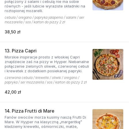
połączony z salami i cebulą nie ma sobie
równych - jeśli lubicie wyraziste składniki na
roztopionej mozarelli.
cebula / oregano / papryka jalapenio / salami / ser
mozzarella / sos / karton do pizzy 2 zł
38,50 zł
13. Pizza Capri
Morskie inspiracje prosto z włoskiej Capri
znajdziecie zaś na pizzy w Hyyper. Niebanalne
połączenie zielonych oliwek, czerwonej cebuli
i krewetek z dodatkiem posiekanej papryki.
czerwona cebula / krewetki / oliwki / oregano /
papryka / ser mozzarella / sos / karton do pizzy 2 zł
42,00 zł
14. Pizza Frutti di Mare
Fanów owoców morza kusimy naszą Frutti Di
Mare. W Hyyper na klasyczną „margeritkę”
kładziemy krewetki, ośmiorniczki, małże,