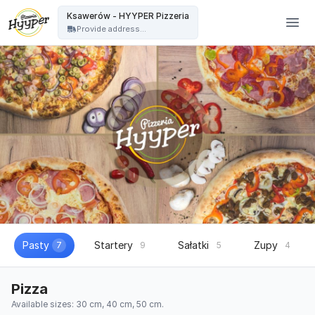
HYYPER Pizzeria - Ksawerów - HYYPER Pizzeria
Ksawerów - HYYPER Pizzeria
Provide address...
Pasty
Startery
Sałatki
Zupy
7
9
5
4
Pizza
Available sizes: 30 cm, 40 cm, 50 cm.