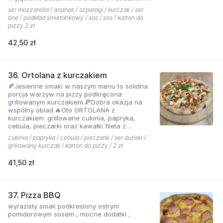
które tworzą jedną z najchętniej zamawianych
ser mozzarella / ananas / szparagi / kurczak / ser
pizzy z menu pizzerii Hyyper
brie / podkład śmietankowy / sos / sos / karton do
pizzy 2 zł
42,50 zł
36. Ortolana z kurczakiem
🍂Jesienne smaki w naszym menu to solidna
porcja warzyw na pizzy podkręcona
grillowanym kurczakiem.🍕Dobra okazja na
wspólny obiad.🔥Oto ORTOLANA z
kurczakiem: grillowane cukinia, papryka,
cebula, pieczarki oraz kawałki fileta z
dodatkiem sera z niebieską pleśnią.
cukinia / papryka / cebula / pieczarki / ser duński /
grillowany kurczak / karton do pizzy / 2 zł
41,50 zł
37. Pizza BBQ
wyrazisty smak podkreslony ostrym
pomidorowym sosem , mocne dodatki ,