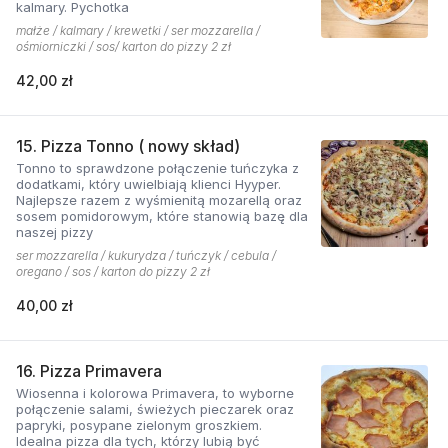
kalmary. Pychotka
małże / kalmary / krewetki / ser mozzarella /
ośmiorniczki / sos/ karton do pizzy 2 zł
42,00 zł
15. Pizza Tonno ( nowy skład)
Tonno to sprawdzone połączenie tuńczyka z
dodatkami, który uwielbiają klienci Hyyper.
Najlepsze razem z wyśmienitą mozarellą oraz
sosem pomidorowym, które stanowią bazę dla
naszej pizzy
ser mozzarella / kukurydza / tuńczyk / cebula /
oregano / sos / karton do pizzy 2 zł
40,00 zł
16. Pizza Primavera
Wiosenna i kolorowa Primavera, to wyborne
połączenie salami, świeżych pieczarek oraz
papryki, posypane zielonym groszkiem.
Idealna pizza dla tych, którzy lubią być