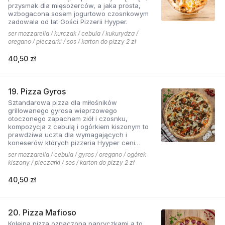
przysmak dla mięsożerców, a jaka prosta,
wzbogacona sosem jogurtowo czosnkowym
zadowala od lat Gości Pizzerii Hyyper.
ser mozzarella / kurczak / cebula / kukurydza /
oregano / pieczarki / sos / karton do pizzy 2 zł
40,50 zł
19. Pizza Gyros
Sztandarowa pizza dla miłośników
grillowanego gyrosa wieprzowego
otoczonego zapachem ziół i czosnku,
kompozycja z cebulą i ogórkiem kiszonym to
prawdziwa uczta dla wymagających i
koneserów których pizzeria Hyyper ceni
najbardziej. . Chodzą słuchy, że gyros Hyyper
ser mozzarella / cebula / gyros / oregano / ogórek
jest najlepszy w mieście
kiszony / pieczarki / sos / karton do pizzy 2 zł
40,50 zł
20. Pizza Mafioso
Kolejna pizza oznaczona papryczkami a to