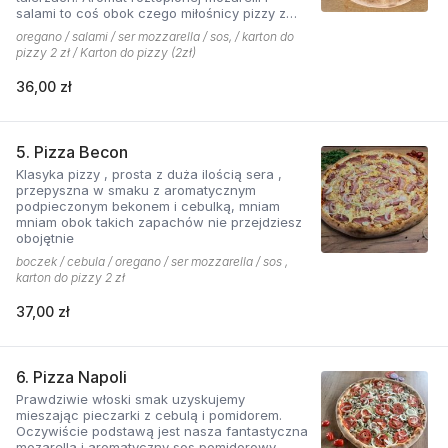
salami to coś obok czego miłośnicy pizzy z
mięsem nie przejdą obojętnie!
oregano / salami / ser mozzarella / sos, / karton do
pizzy 2 zł / Karton do pizzy (2zł)
36,00 zł
5. Pizza Becon
Klasyka pizzy , prosta z duża ilością sera ,
przepyszna w smaku z aromatycznym
podpieczonym bekonem i cebulką, mniam
mniam obok takich zapachów nie przejdziesz
obojętnie
boczek / cebula / oregano / ser mozzarella / sos ,
karton do pizzy 2 zł
37,00 zł
6. Pizza Napoli
Prawdziwie włoski smak uzyskujemy
mieszając pieczarki z cebulą i pomidorem.
Oczywiście podstawą jest nasza fantastyczna
mozarella i aromatyczny sos pomidorowy