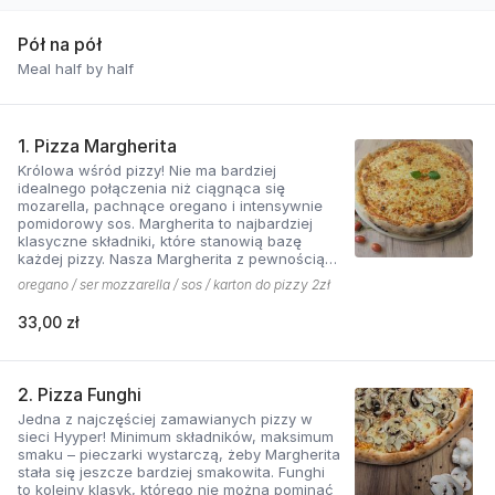
Pół na pół
Meal half by half
1. Pizza Margherita
Królowa wśród pizzy! Nie ma bardziej
idealnego połączenia niż ciągnąca się
mozarella, pachnące oregano i intensywnie
pomidorowy sos. Margherita to najbardziej
klasyczne składniki, które stanowią bazę
każdej pizzy. Nasza Margherita z pewnością
nie ma sobie równych w okolicy!
oregano / ser mozzarella / sos / karton do pizzy 2zł
33,00 zł
2. Pizza Funghi
Jedna z najczęściej zamawianych pizzy w
sieci Hyyper! Minimum składników, maksimum
smaku – pieczarki wystarczą, żeby Margherita
stała się jeszcze bardziej smakowita. Funghi
to kolejny klasyk, którego nie można pominąć