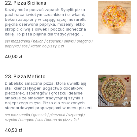
22. Pizza Siciliana
Każdy może poczuć zapach Sycylii: pizza
pachnaca świeżym czosnkiem i oliwkami,
bekon zatopiony w ciąąągnącej mozarelli,
piękna czerwona papryka, możemy lekko
skropić oliwą z oliwek i poczuć słoneczna
Italię. To pizza piękna dla tradycyjnego
podniebienia
ser mozzarella / bekon / czosnek / oliwki / oregano /
papryka / sos / karton do pizzy 2 zł
40,00 zł
23. Pizza Mefisto
Diabelsko smaczna pizza, która uwielbiają
stali klienci Hyyper! Bogactwo dodatków:
pieczarek, szparagów i groszku idealnie
smakuje ze smakiem tradycyjnej szynki z
najlepszego mięsa. Pizza dla znudzonych
standardowymi propozycjami w menu pizzerii.
ser mozzarella / groszek / pieczarki / szparagi /
szynka / oregano / sos / karton do pizzy 2zł
40,50 zł