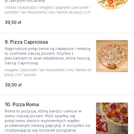
przykrytym mozarellą
cebula / kukurydza / oregano / papryka / pieczarki /
pomidor / ser mozzarella / sos / karton do pizzy 2 zł
39,50 zł
9. Pizza Capriciosa
Najprostsze połączenia są najlepsze i wiedzą
to szefowie naszej pizzerii. Szynka z
pieczarkami to duet składników, które tworzą
naszą Capriciosę
oregano / pieczarki / ser mozzarella / sos / karton do
pizzy 2 zł / szynka
39,00 zł
10. Pizza Roma
Roma to pozycja, którą bardzo cenicie w
menu naszej pizzerii. Któż oparłby się
połączeniu dwóch wyśmienitych wędlin
przełamanym świeżą papryką. A wszystko na
rozpływającej się mozarelli posypanej