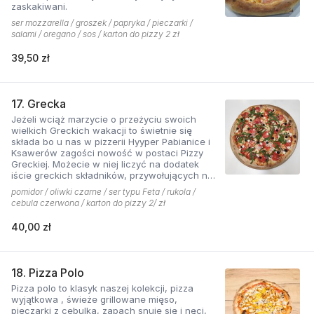
zaskakiwani.
ser mozzarella / groszek / papryka / pieczarki /
salami / oregano / sos / karton do pizzy 2 zł
39,50 zł
17. Grecka
Jeżeli wciąż marzycie o przeżyciu swoich
wielkich Greckich wakacji to świetnie się
składa bo u nas w pizzerii Hyyper Pabianice i
Ksawerów zagości nowość w postaci Pizzy
Greckiej. Możecie w niej liczyć na dodatek
iście greckich składników, przywołujących na
myśl piaszczyste plaże i ciepły klimat - ser
pomidor / oliwki czarne / ser typu Feta / rukola /
typu feta, którego oryginalny smak doskonale
cebula czerwona / karton do pizzy 2/ zł
współgra z przypieczoną czerwoną cebulką,
a także oliwki czarne, które nadają pizzy
40,00 zł
wyjątkowo greckiego charakteru. Jest to pizza
dla miłośników wyjątkowych smaków, którzy
nie boją się poznawać nowych połączeń.
18. Pizza Polo
Pizza polo to klasyk naszej kolekcji, pizza
wyjątkowa , świeże grillowane mięso,
pieczarki z cebulką, zapach snuje się i nęci,