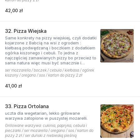
42,00 zł
32. Pizza Wiejska
Same konkrety na pizzy wiejskiej, czyli dodatki
kojarzone z Babcią na wsi z ogrodem :
kiełbasą podwędzaną i boczkiem z dodatkiem
ogórka kiszonego i cebuli. To jedna z
najczęściej zamawianych pizzy bo przecież to
sama natura więc musi być smacznie i
naturalne . Najlepsza jest z sosem ostrym
ser mozzarella / boczek / cebula / kiełbasa / ogórek
pomidorowym!
kiszony / oregano / sos / karton do pizzy 2 zł
41,00 zł
33. Pizza Ortolana
uczta dla wegetarian, lekko grilowane
warzywa zatopione w puszystej mozarelli.
Grillowane warzywa: cukinia, papryka, cebula i
pieczarki / ser mozarella / oregano / sos / karton do
pizzy 2 zł / ser duński z niebieską pleśnią