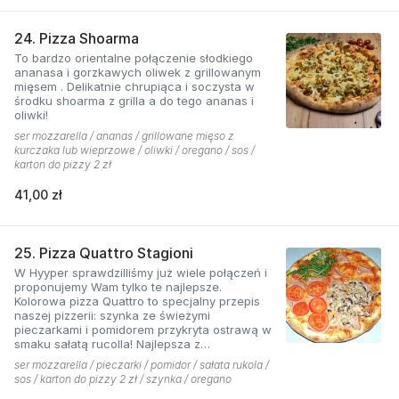
24. Pizza Shoarma
To bardzo orientalne połączenie słodkiego
ananasa i gorzkawych oliwek z grillowanym
mięsem . Delikatnie chrupiąca i soczysta w
środku shoarma z grilla a do tego ananas i
oliwki!
ser mozzarella / ananas / grillowane mięso z
kurczaka lub wieprzowe / oliwki / oregano / sos /
karton do pizzy 2 zł
41,00 zł
25. Pizza Quattro Stagioni
W Hyyper sprawdzilliśmy już wiele połączeń i
proponujemy Wam tylko te najlepsze.
Kolorowa pizza Quattro to specjalny przepis
naszej pizzerii: szynka ze świeżymi
pieczarkami i pomidorem przykryta ostrawą w
smaku sałatą rucolla! Najlepsza z
czosnkowym sosem według naszej receptury
ser mozzarella / pieczarki / pomidor / sałata rukola /
sos / karton do pizzy 2 zł / szynka / oregano