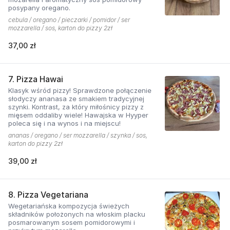
posypany oregano.
cebula / oregano / pieczarki / pomidor / ser
mozzarella / sos, karton do pizzy 2zł
37,00 zł
7. Pizza Hawai
Klasyk wśród pizzy! Sprawdzone połączenie
słodyczy ananasa ze smakiem tradycyjnej
szynki. Kontrast, za który miłośnicy pizzy z
mięsem oddaliby wiele! Hawajska w Hyyper
poleca się i na wynos i na miejscu!
ananas / oregano / ser mozzarella / szynka / sos,
karton do pizzy 2zł
39,00 zł
8. Pizza Vegetariana
Wegetariańska kompozycja świeżych
składników położonych na włoskim placku
posmarowanym sosem pomidorowymi i