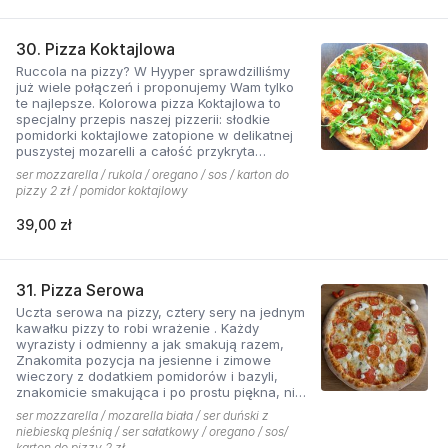
30. Pizza Koktajlowa
Ruccola na pizzy? W Hyyper sprawdzilliśmy
już wiele połączeń i proponujemy Wam tylko
te najlepsze. Kolorowa pizza Koktajlowa to
specjalny przepis naszej pizzerii: słodkie
pomidorki koktajlowe zatopione w delikatnej
puszystej mozarelli a całość przykryta
ostrawą w smaku sałatą! To bardzo włoska w
ser mozzarella / rukola / oregano / sos / karton do
smaku i wyglądzie pizza.
pizzy 2 zł / pomidor koktajlowy
39,00 zł
31. Pizza Serowa
Uczta serowa na pizzy, cztery sery na jednym
kawałku pizzy to robi wrażenie . Każdy
wyrazisty i odmienny a jak smakują razem,
Znakomita pozycja na jesienne i zimowe
wieczory z dodatkiem pomidorów i bazyli,
znakomicie smakująca i po prostu piękna, nie
sposób się oprzeć pokusie .
ser mozzarella / mozarella biała / ser duński z
niebieską pleśnią / ser sałatkowy / oregano / sos/
karton do pizzy 2 zł