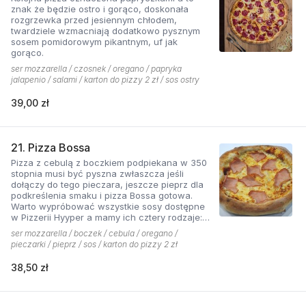
znak że będzie ostro i gorąco, doskonała
rozgrzewka przed jesiennym chłodem,
twardziele wzmacniają dodatkowo pysznym
sosem pomidorowym pikantnym, uf jak
gorąco.
ser mozzarella / czosnek / oregano / papryka
jalapenio / salami / karton do pizzy 2 zł / sos ostry
39,00 zł
21. Pizza Bossa
Pizza z cebulą z boczkiem podpiekana w 350
stopnia musi być pyszna zwłaszcza jeśli
dołączy do tego pieczara, jeszcze pieprz dla
podkreślenia smaku i pizza Bossa gotowa.
Warto wypróbować wszystkie sosy dostępne
w Pizzerii Hyyper a mamy ich cztery rodzaje:
pomidorowy łagodny, pomidorowy pikantny,
ser mozzarella / boczek / cebula / oregano /
jogurtowo-czosnkowy oraz sos słodko-
pieczarki / pieprz / sos / karton do pizzy 2 zł
kwaśny , każdy niepowtarzalny w smaku.
38,50 zł