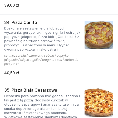
39,00 zł
34. Pizza Carlito
Doskonałe zestawienie dla lubiących
wyzwania, gorąco jak mięso z grilla i ostro jak
papryczki jalapenio, Pizza którą Carlito lubił z
pewnością bo trudno odmówić takiej
propozycji. Oznaczona w menu Hyyper
dwoma papryczkami jako ostra i
niebezpieczna.
ser mozzarella / czerwona cebula / papryka
jalapenio / mięso z grilla / oregano / sos / karton do
pizzy 2 zł
40,50 zł
35. Pizza Biała Cesarzowa
Cesarska para powinna być godna i zgodna i
tak jest z tą pizzą. Soczysty kurczak w
otoczeniu szparagów i ananasa to tajemnica
smaku dopełnionego aksamitem białej
mozzarelli i śmietankowego podkładu.
Wyjątkowe zestawienie smaków i dodatków