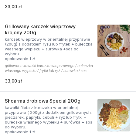
33,00 zł
Grillowany karczek wieprzowy
krojony 200g
karczek wieprzowy w orientalnej przyprawie
(200g) z dodatkiem ryżu lub frytek + bułeczka
własnego wypieku + surówka +sos do
wyboru.
opakowanie 1 zł
grillowane kawałki karczku wieprzowego / bułeczka
własnego wypieku / frytki lub ryż / surówka / sos
33,00 zł
Shoarma drobiowa Special 200g
kawałki fileta z kurczaka w orientalnej
przyprawie ( 200g) z dodatkiem grillowanych:
pieczarek, papryki, cebuli + ryż lub frytki +
bułeczka własnego wypieku + surówka + sos
do wyboru.
opakowanie 1 zł