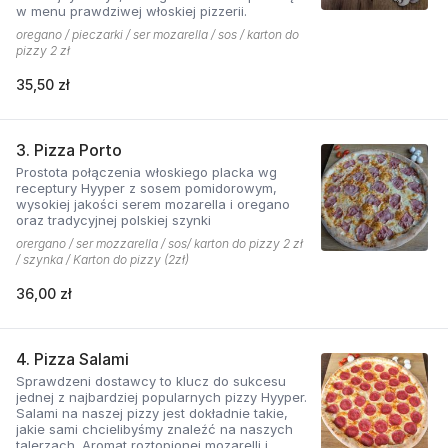
w menu prawdziwej włoskiej pizzerii.
oregano / pieczarki / ser mozarella / sos / karton do
pizzy 2 zł
35,50 zł
3. Pizza Porto
Prostota połączenia włoskiego placka wg
receptury Hyyper z sosem pomidorowym,
wysokiej jakości serem mozarella i oregano
oraz tradycyjnej polskiej szynki
orergano / ser mozzarella / sos/ karton do pizzy 2 zł
/ szynka / Karton do pizzy (2zł)
36,00 zł
4. Pizza Salami
Sprawdzeni dostawcy to klucz do sukcesu
jednej z najbardziej popularnych pizzy Hyyper.
Salami na naszej pizzy jest dokładnie takie,
jakie sami chcielibyśmy znaleźć na naszych
talerzach. Aromat roztopionej mozarelli i