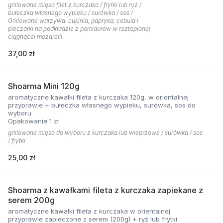
grillowane mięso filet z kurczaka / frytki lub ryż /
bułeczka własnego wypieku / surówka / sos /
Grillowane warzywa: cukinia, papryka, cebula i
pieczarki na podkładzie z pomidorów w roztopionej
ciągnącej mozarelli.
37,00 zł
Shoarma Mini 120g
aromatyczne kawałki fileta z kurczaka 120g, w orientalnej
przyprawie + bułeczka własnego wypieku, surówka, sos do
wyboru.
Opakowanie 1 zł
grillowane mięso do wyboru z kurczaka lub wieprzowe / surówka / sos
/ frytki
25,00 zł
Shoarma z kawałkami fileta z kurczaka zapiekane z
serem 200g
aromatyczne kawałki fileta z kurczaka w orientalnej
przyprawie zapieczone z serem (200g) + ryż lub frytki