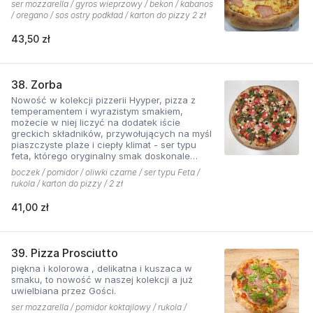
ser mozzarella / gyros wieprzowy / bekon / kabanos
/ oregano / sos ostry podkład / karton do pizzy 2 zł
43,50 zł
38. Zorba
Nowość w kolekcji pizzerii Hyyper, pizza z
temperamentem i wyrazistym smakiem,
możecie w niej liczyć na dodatek iście
greckich składników, przywołujących na myśl
piaszczyste plaże i ciepły klimat - ser typu
feta, którego oryginalny smak doskonale
współgra z przypieczoną czerwoną cebulką,
boczek / pomidor / oliwki czarne / ser typu Feta /
a także oliwki czarne, które nadają pizzy
rukola / karton do pizzy / 2 zł
wyjątkowo greckiego charakteru, wszystko to
podkręcone zapachem i smakiem
41,00 zł
grillowanego boczku. Jest to pizza dla
miłośników wyjątkowych smaków, którzy nie
boją się poznawać nowych połączeń.
39. Pizza Prosciutto
piękna i kolorowa , delikatna i kuszaca w
smaku, to nowość w naszej kolekcji a już
uwielbiana przez Gości.
ser mozzarella / pomidor koktajlowy / rukola /