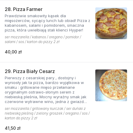
28. Pizza Farmer
Prawdziwie smakowity kąsek dla
mięsożerców, sycący lunch lub obiad! Pizza z
kabanosem, salami i pomidorem, smaczna
pizza, która uwielbiają stali klienci Hyyper!
ser mozzarella / kabanos / oregano / pomidor /
salami / sos / karton do pizzy 2 zł
40,00 zł
29. Pizza Biały Cesarz
Pierwszy z cesarskiej pary , dostojny i
wyniosły jak ta pizza, bardzo wyjątkowa w
smaku : grillowane mięso przełamane
oryginalnym ostrawo-słonym serem z
niebieską pleśnia, Mocny wyraźny smak jak
czerwone wytrawne wino, jedna z gwiazd
kolekcji pizzerii Hyyper.
ser mozzarella / grillowany kurczak / ser duński z
niebieską pleśnią / zielony groszek / oregano / sos /
karton do pizzy 2 zł
41,50 zł