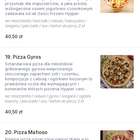
przysmak dla mięsożerców, a jaka prosta,
wzbogacona sosem jogurtowo czosnkowym
zadowala od lat Gości Pizzerii Hyyper.
ser mozzarella / kurczak / cebula / kukurydza /
oregano / pieczarki / sos / karton do pizzy 2 zł
40,50 zł
19. Pizza Gyros
Sztandarowa pizza dla miłośników
grillowanego gyrosa wieprzowego
otoczonego zapachem ziół i czosnku,
kompozycja z cebulą i ogórkiem kiszonym to
prawdziwa uczta dla wymagających i
koneserów których pizzeria Hyyper ceni
najbardziej. . Chodzą słuchy, że gyros Hyyper
ser mozzarella / cebula / gyros / oregano / ogórek
jest najlepszy w mieście
kiszony / pieczarki / sos / karton do pizzy 2 zł
40,50 zł
20. Pizza Mafioso
Kolejna pizza oznaczona papryczkami a to