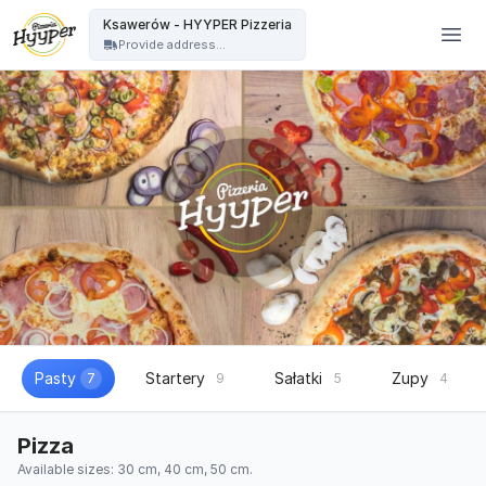
HYYPER Pizzeria - Ksawerów - HYYPER Pizzeria
Ksawerów - HYYPER Pizzeria
Provide address...
Pasty
Startery
Sałatki
Zupy
7
9
5
4
Pizza
Available sizes: 30 cm, 40 cm, 50 cm.