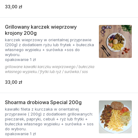
33,00 zł
Grillowany karczek wieprzowy
krojony 200g
karczek wieprzowy w orientalnej przyprawie
(200g) z dodatkiem ryżu lub frytek + bułeczka
własnego wypieku + surówka +sos do
wyboru.
opakowanie 1 zł
grillowane kawałki karczku wieprzowego / bułeczka
własnego wypieku / frytki lub ryż / surówka / sos
33,00 zł
Shoarma drobiowa Special 200g
kawałki fileta z kurczaka w orientalnej
przyprawie ( 200g) z dodatkiem grillowanych:
pieczarek, papryki, cebuli + ryż lub frytki +
bułeczka własnego wypieku + surówka + sos
do wyboru.
opakowanie 1 zł