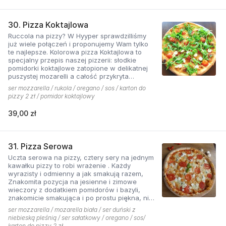
30. Pizza Koktajlowa
Ruccola na pizzy? W Hyyper sprawdzilliśmy
już wiele połączeń i proponujemy Wam tylko
te najlepsze. Kolorowa pizza Koktajlowa to
specjalny przepis naszej pizzerii: słodkie
pomidorki koktajlowe zatopione w delikatnej
puszystej mozarelli a całość przykryta
ostrawą w smaku sałatą! To bardzo włoska w
ser mozzarella / rukola / oregano / sos / karton do
smaku i wyglądzie pizza.
pizzy 2 zł / pomidor koktajlowy
39,00 zł
31. Pizza Serowa
Uczta serowa na pizzy, cztery sery na jednym
kawałku pizzy to robi wrażenie . Każdy
wyrazisty i odmienny a jak smakują razem,
Znakomita pozycja na jesienne i zimowe
wieczory z dodatkiem pomidorów i bazyli,
znakomicie smakująca i po prostu piękna, nie
sposób się oprzeć pokusie .
ser mozzarella / mozarella biała / ser duński z
niebieską pleśnią / ser sałatkowy / oregano / sos/
karton do pizzy 2 zł