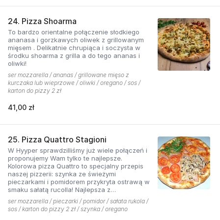
24. Pizza Shoarma
To bardzo orientalne połączenie słodkiego
ananasa i gorzkawych oliwek z grillowanym
mięsem . Delikatnie chrupiąca i soczysta w
środku shoarma z grilla a do tego ananas i
oliwki!
ser mozzarella / ananas / grillowane mięso z
kurczaka lub wieprzowe / oliwki / oregano / sos /
karton do pizzy 2 zł
41,00 zł
25. Pizza Quattro Stagioni
W Hyyper sprawdzilliśmy już wiele połączeń i
proponujemy Wam tylko te najlepsze.
Kolorowa pizza Quattro to specjalny przepis
naszej pizzerii: szynka ze świeżymi
pieczarkami i pomidorem przykryta ostrawą w
smaku sałatą rucolla! Najlepsza z
czosnkowym sosem według naszej receptury
ser mozzarella / pieczarki / pomidor / sałata rukola /
sos / karton do pizzy 2 zł / szynka / oregano