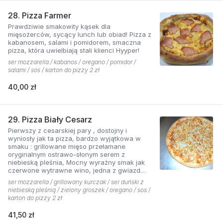
28. Pizza Farmer
Prawdziwie smakowity kąsek dla
mięsożerców, sycący lunch lub obiad! Pizza z
kabanosem, salami i pomidorem, smaczna
pizza, która uwielbiają stali klienci Hyyper!
ser mozzarella / kabanos / oregano / pomidor /
salami / sos / karton do pizzy 2 zł
40,00 zł
29. Pizza Biały Cesarz
Pierwszy z cesarskiej pary , dostojny i
wyniosły jak ta pizza, bardzo wyjątkowa w
smaku : grillowane mięso przełamane
oryginalnym ostrawo-słonym serem z
niebieską pleśnia, Mocny wyraźny smak jak
czerwone wytrawne wino, jedna z gwiazd
kolekcji pizzerii Hyyper.
ser mozzarella / grillowany kurczak / ser duński z
niebieską pleśnią / zielony groszek / oregano / sos /
karton do pizzy 2 zł
41,50 zł