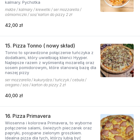
kalmary. Pychotka
małże / kalmary / krewetki / ser mozzarella /
ośmiorniczki / sos/ karton do pizzy 2 zł
42,00 zł
15. Pizza Tonno ( nowy skład)
Tonno to sprawdzone połączenie tuńczyka z
dodatkami, który uwielbiają klienci Hyyper.
Najlepsze razem z wyśmienitą mozarellą oraz
sosem pomidorowym, które stanowią bazę dla
naszej pizzy
ser mozzarella / kukurydza / tuńczyk / cebula /
oregano / sos / karton do pizzy 2 zł
40,00 zł
16. Pizza Primavera
Wiosenna i kolorowa Primavera, to wyborne
połączenie salami, świeżych pieczarek oraz
papryki, posypane zielonym groszkiem.
Idealna pizza dla tych, którzy lubią być