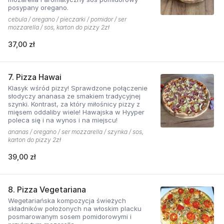
posypany oregano.
cebula / oregano / pieczarki / pomidor / ser
mozzarella / sos, karton do pizzy 2zł
37,00 zł
7. Pizza Hawai
Klasyk wśród pizzy! Sprawdzone połączenie
słodyczy ananasa ze smakiem tradycyjnej
szynki. Kontrast, za który miłośnicy pizzy z
mięsem oddaliby wiele! Hawajska w Hyyper
poleca się i na wynos i na miejscu!
ananas / oregano / ser mozzarella / szynka / sos,
karton do pizzy 2zł
39,00 zł
8. Pizza Vegetariana
Wegetariańska kompozycja świeżych
składników położonych na włoskim placku
posmarowanym sosem pomidorowymi i