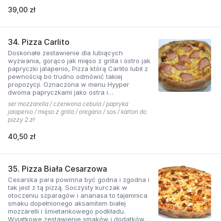
39,00 zł
34. Pizza Carlito
Doskonałe zestawienie dla lubiących
wyzwania, gorąco jak mięso z grilla i ostro jak
papryczki jalapenio, Pizza którą Carlito lubił z
pewnością bo trudno odmówić takiej
propozycji. Oznaczona w menu Hyyper
dwoma papryczkami jako ostra i
niebezpieczna.
ser mozzarella / czerwona cebula / papryka
jalapenio / mięso z grilla / oregano / sos / karton do
pizzy 2 zł
40,50 zł
35. Pizza Biała Cesarzowa
Cesarska para powinna być godna i zgodna i
tak jest z tą pizzą. Soczysty kurczak w
otoczeniu szparagów i ananasa to tajemnica
smaku dopełnionego aksamitem białej
mozzarelli i śmietankowego podkładu.
Wyjątkowe zestawienie smaków i dodatków