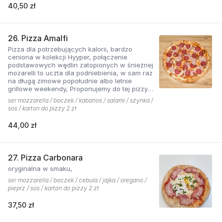
40,50 zł
26. Pizza Amalfi
Pizza dla potrzebujących kalorii, bardzo
ceniona w kolekcji Hyyper, połączenie
podstawowych wędlin zatopionych w śnieżnej
mozarelli to uczta dla podniebienia, w sam raz
na długą zimowe popołudnie albo letnie
grillowe weekendy, Proponujemy do tej pizzy
sos pomidorowy pikantny z dodatkiem cebuli.
ser mozzarella / boczek / kabanos / salami / szynka /
sos / karton do pizzy 2 zł
44,00 zł
27. Pizza Carbonara
oryginalna w smaku,
ser mozzarella / boczek / cebula / jajka / oregano /
pieprz / sos / karton do pizzy 2 zł
37,50 zł