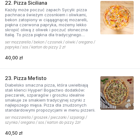
22. Pizza Siciliana
Każdy może poczuć zapach Sycylii: pizza
pachnaca świeżym czosnkiem i oliwkami,
bekon zatopiony w ciąąągnącej mozarelli,
piękna czerwona papryka, możemy lekko
skropić oliwą z oliwek i poczuć słoneczna
Italię. To pizza piękna dla tradycyjnego
podniebienia
ser mozzarella / bekon / czosnek / oliwki / oregano /
papryka / sos / karton do pizzy 2 zł
40,00 zł
23. Pizza Mefisto
Diabelsko smaczna pizza, która uwielbiają
stali klienci Hyyper! Bogactwo dodatków:
pieczarek, szparagów i groszku idealnie
smakuje ze smakiem tradycyjnej szynki z
najlepszego mięsa. Pizza dla znudzonych
standardowymi propozycjami w menu pizzerii.
ser mozzarella / groszek / pieczarki / szparagi /
szynka / oregano / sos / karton do pizzy 2zł
40,50 zł