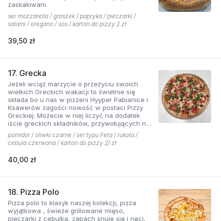
zaskakiwani.
ser mozzarella / groszek / papryka / pieczarki /
salami / oregano / sos / karton do pizzy 2 zł
39,50 zł
17. Grecka
Jeżeli wciąż marzycie o przeżyciu swoich
wielkich Greckich wakacji to świetnie się
składa bo u nas w pizzerii Hyyper Pabianice i
Ksawerów zagości nowość w postaci Pizzy
Greckiej. Możecie w niej liczyć na dodatek
iście greckich składników, przywołujących na
myśl piaszczyste plaże i ciepły klimat - ser
pomidor / oliwki czarne / ser typu Feta / rukola /
typu feta, którego oryginalny smak doskonale
cebula czerwona / karton do pizzy 2/ zł
współgra z przypieczoną czerwoną cebulką,
a także oliwki czarne, które nadają pizzy
40,00 zł
wyjątkowo greckiego charakteru. Jest to pizza
dla miłośników wyjątkowych smaków, którzy
nie boją się poznawać nowych połączeń.
18. Pizza Polo
Pizza polo to klasyk naszej kolekcji, pizza
wyjątkowa , świeże grillowane mięso,
pieczarki z cebulką, zapach snuje się i nęci,