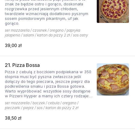
znak że będzie ostro i gorąco, doskonała
rozgrzewka przed jesiennym chłodem,
twardziele wzmacniają dodatkowo pysznym
sosem pomidorowym pikantnym, uf jak
gorąco.
ser mozzarella / czosnek / oregano / papryka
jalapenio / salami / karton do pizzy 2 zł / sos ostry
39,00 zł
21. Pizza Bossa
Pizza z cebulą z boczkiem podpiekana w 350
stopnia musi być pyszna zwłaszcza jeśli
dołączy do tego pieczara, jeszcze pieprz dla
podkreślenia smaku i pizza Bossa gotowa.
Warto wypróbować wszystkie sosy dostępne
w Pizzerii Hyyper a mamy ich cztery rodzaje:
pomidorowy łagodny, pomidorowy pikantny,
ser mozzarella / boczek / cebula / oregano /
jogurtowo-czosnkowy oraz sos słodko-
pieczarki / pieprz / sos / karton do pizzy 2 zł
kwaśny , każdy niepowtarzalny w smaku.
38,50 zł