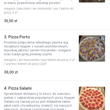
w menu prawdziwej włoskiej pizzerii.
oregano / pieczarki / ser mozarella / sos / karton do
pizzy 2 zł
35,50 zł
3. Pizza Porto
Prostota połączenia włoskiego placka wg
receptury Hyyper z sosem pomidorowym,
wysokiej jakości serem mozarella i oregano
oraz tradycyjnej polskiej szynki
orergano / ser mozzarella / sos/ karton do pizzy 2 zł
/ szynka / Karton do pizzy (2zł)
36,00 zł
4. Pizza Salami
Sprawdzeni dostawcy to klucz do sukcesu
jednej z najbardziej popularnych pizzy Hyyper.
Salami na naszej pizzy jest dokładnie takie,
jakie sami chcielibyśmy znaleźć na naszych
talerzach. Aromat roztopionej mozarelli i