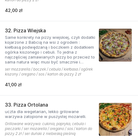
42,00 zł
32. Pizza Wiejska
Same konkrety na pizzy wiejskiej, czyli dodatki
kojarzone z Babcią na wsi z ogrodem :
kiełbasą podwędzaną i boczkiem z dodatkiem
ogórka kiszonego i cebuli. To jedna z
najczęściej zamawianych pizzy bo przecież to
sama natura więc musi być smacznie i
naturalne . Najlepsza jest z sosem ostrym
ser mozzarella / boczek / cebula / kiełbasa / ogórek
pomidorowym!
kiszony / oregano / sos / karton do pizzy 2 zł
41,00 zł
33. Pizza Ortolana
uczta dla wegetarian, lekko grilowane
warzywa zatopione w puszystej mozarelli.
Grillowane warzywa: cukinia, papryka, cebula i
pieczarki / ser mozarella / oregano / sos / karton do
pizzy 2 zł / ser duński z niebieską pleśnią