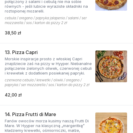
połączony z salami i cebulą nie ma sobie
równych - jeśli lubicie wyraziste składniki na
roztopionej mozarelli.
cebula / oregano / papryka jalapenio / salami / ser
mozzarella / sos / karton do pizzy 2 zł
38,50 zł
13. Pizza Capri
Morskie inspiracje prosto z włoskiej Capri
znajdziecie zaś na pizzy w Hyyper. Niebanalne
połączenie zielonych oliwek, czerwonej cebuli
i krewetek z dodatkiem posiekanej papryki.
czerwona cebula / krewetki / oliwki / oregano /
papryka / ser mozzarella / sos / karton do pizzy 2 zł
42,00 zł
14. Pizza Frutti di Mare
Fanów owoców morza kusimy naszą Frutti Di
Mare. W Hyyper na klasyczną „margeritkę”
kładziemy krewetki, ośmiorniczki, małże,