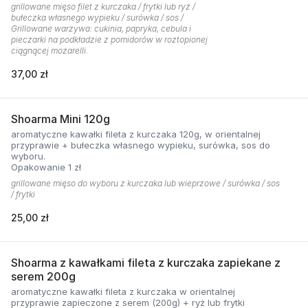
grillowane mięso filet z kurczaka / frytki lub ryż /
bułeczka własnego wypieku / surówka / sos /
Grillowane warzywa: cukinia, papryka, cebula i
pieczarki na podkładzie z pomidorów w roztopionej
ciągnącej mozarelli.
37,00 zł
Shoarma Mini 120g
aromatyczne kawałki fileta z kurczaka 120g, w orientalnej
przyprawie + bułeczka własnego wypieku, surówka, sos do
wyboru.
Opakowanie 1 zł
grillowane mięso do wyboru z kurczaka lub wieprzowe / surówka / sos
/ frytki
25,00 zł
Shoarma z kawałkami fileta z kurczaka zapiekane z
serem 200g
aromatyczne kawałki fileta z kurczaka w orientalnej
przyprawie zapieczone z serem (200g) + ryż lub frytki