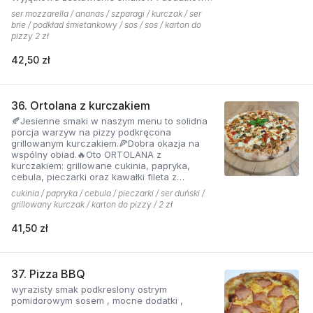
które tworzą jedną z najchętniej zamawianych
ser mozzarella / ananas / szparagi / kurczak / ser
pizzy z menu pizzerii Hyyper
brie / podkład śmietankowy / sos / sos / karton do
pizzy 2 zł
42,50 zł
36. Ortolana z kurczakiem
🍂Jesienne smaki w naszym menu to solidna
porcja warzyw na pizzy podkręcona
grillowanym kurczakiem.🍕Dobra okazja na
wspólny obiad.🔥Oto ORTOLANA z
kurczakiem: grillowane cukinia, papryka,
cebula, pieczarki oraz kawałki fileta z
dodatkiem sera z niebieską pleśnią.
cukinia / papryka / cebula / pieczarki / ser duński /
grillowany kurczak / karton do pizzy / 2 zł
41,50 zł
37. Pizza BBQ
wyrazisty smak podkreslony ostrym
pomidorowym sosem , mocne dodatki ,