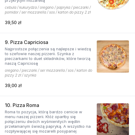
przykrytym mozarellą
cebula / kukurydza / oregano / papryka / pieczarki /
pomidor / ser mozzarella / sos / karton do pizzy 2 zł
39,50 zł
9. Pizza Capriciosa
Najprostsze połączenia są najlepsze i wiedzą
to szefowie naszej pizzerii. Szynka z
pieczarkami to duet składników, które tworzą
naszą Capriciosę
oregano / pieczarki / ser mozzarella / sos / karton do
pizzy 2 zł / szynka
39,00 zł
10. Pizza Roma
Roma to pozycja, którą bardzo cenicie w
menu naszej pizzerii. Któż oparłby się
połączeniu dwóch wyśmienitych wędlin
przełamanym świeżą papryką. A wszystko na
rozpływającej się mozarelli posypanej