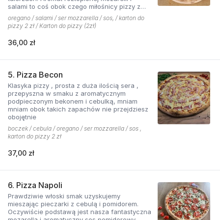
salami to coś obok czego miłośnicy pizzy z
mięsem nie przejdą obojętnie!
oregano / salami / ser mozzarella / sos, / karton do
pizzy 2 zł / Karton do pizzy (2zł)
36,00 zł
5. Pizza Becon
Klasyka pizzy , prosta z duża ilością sera ,
przepyszna w smaku z aromatycznym
podpieczonym bekonem i cebulką, mniam
mniam obok takich zapachów nie przejdziesz
obojętnie
boczek / cebula / oregano / ser mozzarella / sos ,
karton do pizzy 2 zł
37,00 zł
6. Pizza Napoli
Prawdziwie włoski smak uzyskujemy
mieszając pieczarki z cebulą i pomidorem.
Oczywiście podstawą jest nasza fantastyczna
mozarella i aromatyczny sos pomidorowy