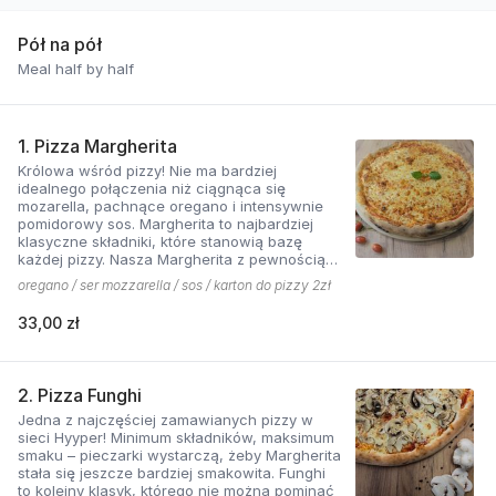
Pół na pół
Meal half by half
1. Pizza Margherita
Królowa wśród pizzy! Nie ma bardziej
idealnego połączenia niż ciągnąca się
mozarella, pachnące oregano i intensywnie
pomidorowy sos. Margherita to najbardziej
klasyczne składniki, które stanowią bazę
każdej pizzy. Nasza Margherita z pewnością
nie ma sobie równych w okolicy!
oregano / ser mozzarella / sos / karton do pizzy 2zł
33,00 zł
2. Pizza Funghi
Jedna z najczęściej zamawianych pizzy w
sieci Hyyper! Minimum składników, maksimum
smaku – pieczarki wystarczą, żeby Margherita
stała się jeszcze bardziej smakowita. Funghi
to kolejny klasyk, którego nie można pominąć