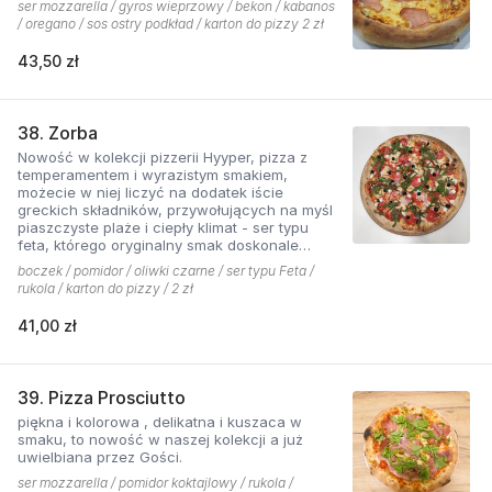
ser mozzarella / gyros wieprzowy / bekon / kabanos
/ oregano / sos ostry podkład / karton do pizzy 2 zł
43,50 zł
38. Zorba
Nowość w kolekcji pizzerii Hyyper, pizza z
temperamentem i wyrazistym smakiem,
możecie w niej liczyć na dodatek iście
greckich składników, przywołujących na myśl
piaszczyste plaże i ciepły klimat - ser typu
feta, którego oryginalny smak doskonale
współgra z przypieczoną czerwoną cebulką,
boczek / pomidor / oliwki czarne / ser typu Feta /
a także oliwki czarne, które nadają pizzy
rukola / karton do pizzy / 2 zł
wyjątkowo greckiego charakteru, wszystko to
podkręcone zapachem i smakiem
41,00 zł
grillowanego boczku. Jest to pizza dla
miłośników wyjątkowych smaków, którzy nie
boją się poznawać nowych połączeń.
39. Pizza Prosciutto
piękna i kolorowa , delikatna i kuszaca w
smaku, to nowość w naszej kolekcji a już
uwielbiana przez Gości.
ser mozzarella / pomidor koktajlowy / rukola /