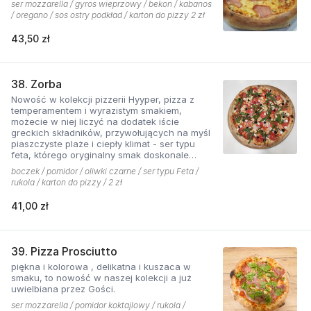
ser mozzarella / gyros wieprzowy / bekon / kabanos
/ oregano / sos ostry podkład / karton do pizzy 2 zł
43,50 zł
38. Zorba
Nowość w kolekcji pizzerii Hyyper, pizza z
temperamentem i wyrazistym smakiem,
możecie w niej liczyć na dodatek iście
greckich składników, przywołujących na myśl
piaszczyste plaże i ciepły klimat - ser typu
feta, którego oryginalny smak doskonale
współgra z przypieczoną czerwoną cebulką,
boczek / pomidor / oliwki czarne / ser typu Feta /
a także oliwki czarne, które nadają pizzy
rukola / karton do pizzy / 2 zł
wyjątkowo greckiego charakteru, wszystko to
podkręcone zapachem i smakiem
41,00 zł
grillowanego boczku. Jest to pizza dla
miłośników wyjątkowych smaków, którzy nie
boją się poznawać nowych połączeń.
39. Pizza Prosciutto
piękna i kolorowa , delikatna i kuszaca w
smaku, to nowość w naszej kolekcji a już
uwielbiana przez Gości.
ser mozzarella / pomidor koktajlowy / rukola /