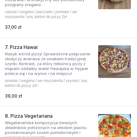
posypany oregano.
cebula / oregano / pieczarki / pomidor / ser
mozzarella / sos, karton do pizzy 2zł
37,00 zł
7. Pizza Hawai
Klasyk wśród pizzy! Sprawdzone połączenie
słodyczy ananasa ze smakiem tradycyjnej
szynki. Kontrast, za który miłośnicy pizzy z
mięsem oddaliby wiele! Hawajska w Hyyper
poleca się i na wynos i na miejscu!
ananas / oregano / ser mozzarella / szynka / sos,
karton do pizzy 2zł
39,00 zł
8. Pizza Vegetariana
Wegetariańska kompozycja świeżych
składników położonych na włoskim placku
posmarowanym sosem pomidorowymi i