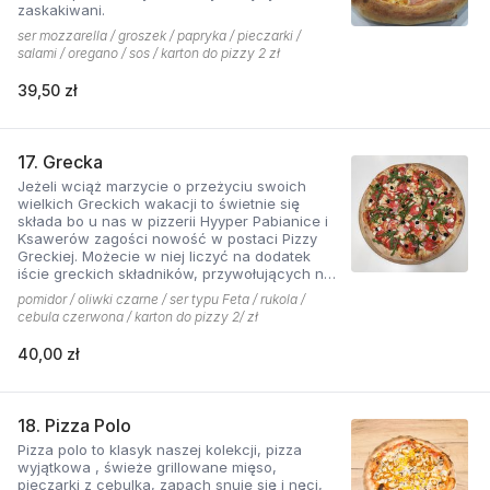
zaskakiwani.
ser mozzarella / groszek / papryka / pieczarki /
salami / oregano / sos / karton do pizzy 2 zł
39,50 zł
17. Grecka
Jeżeli wciąż marzycie o przeżyciu swoich
wielkich Greckich wakacji to świetnie się
składa bo u nas w pizzerii Hyyper Pabianice i
Ksawerów zagości nowość w postaci Pizzy
Greckiej. Możecie w niej liczyć na dodatek
iście greckich składników, przywołujących na
myśl piaszczyste plaże i ciepły klimat - ser
pomidor / oliwki czarne / ser typu Feta / rukola /
typu feta, którego oryginalny smak doskonale
cebula czerwona / karton do pizzy 2/ zł
współgra z przypieczoną czerwoną cebulką,
a także oliwki czarne, które nadają pizzy
40,00 zł
wyjątkowo greckiego charakteru. Jest to pizza
dla miłośników wyjątkowych smaków, którzy
nie boją się poznawać nowych połączeń.
18. Pizza Polo
Pizza polo to klasyk naszej kolekcji, pizza
wyjątkowa , świeże grillowane mięso,
pieczarki z cebulką, zapach snuje się i nęci,