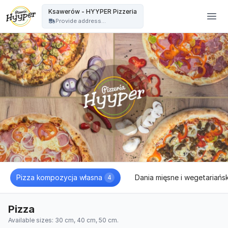
HYYPER Pizzeria - Ksawerów - HYYPER Pizzeria
Ksawerów - HYYPER Pizzeria
Provide address...
Pizza kompozycja własna
Dania mięsne i wegetariańsk
4
Pizza
Available sizes: 30 cm, 40 cm, 50 cm.