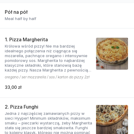
Pół na pół
Meal half by half
1. Pizza Margherita
Królowa wśród pizzy! Nie ma bardziej
idealnego połączenia niż ciągnąca się
mozarella, pachnące oregano i intensywnie
pomidorowy sos. Margherita to najbardziej
klasyczne składniki, które stanowią bazę
każdej pizzy. Nasza Margherita z pewnością
nie ma sobie równych w okolicy!
oregano / ser mozzarella / sos / karton do pizzy 2zł
33,00 zł
2. Pizza Funghi
Jedna z najczęściej zamawianych pizzy w
sieci Hyyper! Minimum składników, maksimum
smaku – pieczarki wystarczą, żeby Margherita
stała się jeszcze bardziej smakowita. Funghi
to kolejny klasyk, którego nie można pominąć