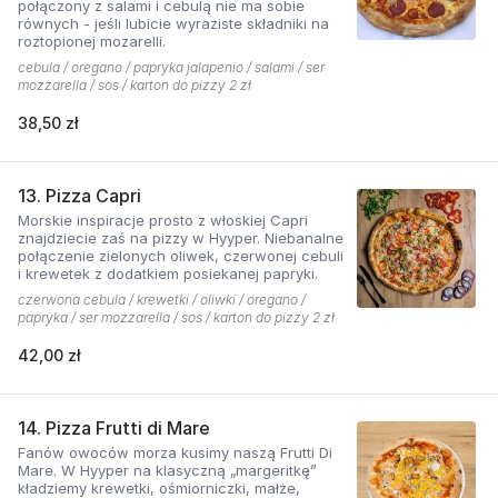
połączony z salami i cebulą nie ma sobie
równych - jeśli lubicie wyraziste składniki na
roztopionej mozarelli.
cebula / oregano / papryka jalapenio / salami / ser
mozzarella / sos / karton do pizzy 2 zł
38,50 zł
13. Pizza Capri
Morskie inspiracje prosto z włoskiej Capri
znajdziecie zaś na pizzy w Hyyper. Niebanalne
połączenie zielonych oliwek, czerwonej cebuli
i krewetek z dodatkiem posiekanej papryki.
czerwona cebula / krewetki / oliwki / oregano /
papryka / ser mozzarella / sos / karton do pizzy 2 zł
42,00 zł
14. Pizza Frutti di Mare
Fanów owoców morza kusimy naszą Frutti Di
Mare. W Hyyper na klasyczną „margeritkę”
kładziemy krewetki, ośmiorniczki, małże,