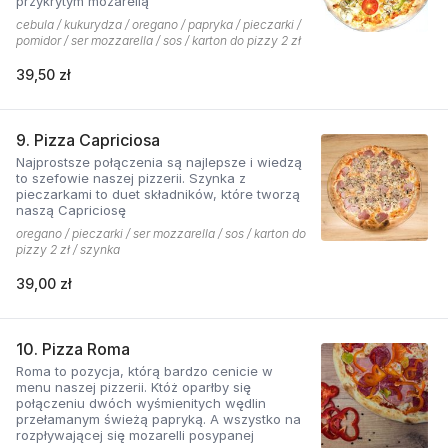
przykrytym mozarellą
cebula / kukurydza / oregano / papryka / pieczarki /
pomidor / ser mozzarella / sos / karton do pizzy 2 zł
39,50 zł
9. Pizza Capriciosa
Najprostsze połączenia są najlepsze i wiedzą
to szefowie naszej pizzerii. Szynka z
pieczarkami to duet składników, które tworzą
naszą Capriciosę
oregano / pieczarki / ser mozzarella / sos / karton do
pizzy 2 zł / szynka
39,00 zł
10. Pizza Roma
Roma to pozycja, którą bardzo cenicie w
menu naszej pizzerii. Któż oparłby się
połączeniu dwóch wyśmienitych wędlin
przełamanym świeżą papryką. A wszystko na
rozpływającej się mozarelli posypanej