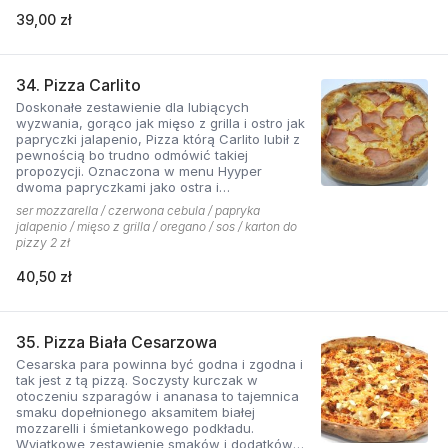
39,00 zł
34. Pizza Carlito
Doskonałe zestawienie dla lubiących
wyzwania, gorąco jak mięso z grilla i ostro jak
papryczki jalapenio, Pizza którą Carlito lubił z
pewnością bo trudno odmówić takiej
propozycji. Oznaczona w menu Hyyper
dwoma papryczkami jako ostra i
niebezpieczna.
ser mozzarella / czerwona cebula / papryka
jalapenio / mięso z grilla / oregano / sos / karton do
pizzy 2 zł
40,50 zł
35. Pizza Biała Cesarzowa
Cesarska para powinna być godna i zgodna i
tak jest z tą pizzą. Soczysty kurczak w
otoczeniu szparagów i ananasa to tajemnica
smaku dopełnionego aksamitem białej
mozzarelli i śmietankowego podkładu.
Wyjątkowe zestawienie smaków i dodatków