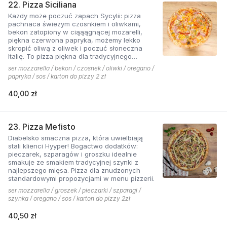
22. Pizza Siciliana
Każdy może poczuć zapach Sycylii: pizza
pachnaca świeżym czosnkiem i oliwkami,
bekon zatopiony w ciąąągnącej mozarelli,
piękna czerwona papryka, możemy lekko
skropić oliwą z oliwek i poczuć słoneczna
Italię. To pizza piękna dla tradycyjnego
podniebienia
ser mozzarella / bekon / czosnek / oliwki / oregano /
papryka / sos / karton do pizzy 2 zł
40,00 zł
23. Pizza Mefisto
Diabelsko smaczna pizza, która uwielbiają
stali klienci Hyyper! Bogactwo dodatków:
pieczarek, szparagów i groszku idealnie
smakuje ze smakiem tradycyjnej szynki z
najlepszego mięsa. Pizza dla znudzonych
standardowymi propozycjami w menu pizzerii.
ser mozzarella / groszek / pieczarki / szparagi /
szynka / oregano / sos / karton do pizzy 2zł
40,50 zł