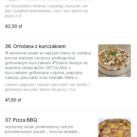
które tworzą jedną z najchętniej zamawianych
ser mozzarella / ananas / szparagi / kurczak / ser
pizzy z menu pizzerii Hyyper
brie / podkład śmietankowy / sos / sos / karton do
pizzy 2 zł
42,50 zł
36. Ortolana z kurczakiem
🍂Jesienne smaki w naszym menu to solidna
porcja warzyw na pizzy podkręcona
grillowanym kurczakiem.🍕Dobra okazja na
wspólny obiad.🔥Oto ORTOLANA z
kurczakiem: grillowane cukinia, papryka,
cebula, pieczarki oraz kawałki fileta z
dodatkiem sera z niebieską pleśnią.
cukinia / papryka / cebula / pieczarki / ser duński /
grillowany kurczak / karton do pizzy / 2 zł
41,50 zł
37. Pizza BBQ
wyrazisty smak podkreslony ostrym
pomidorowym sosem , mocne dodatki ,