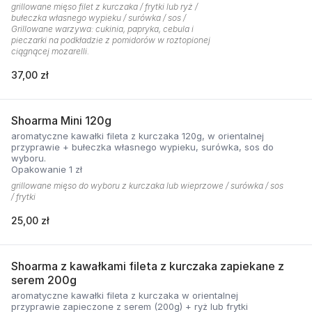
grillowane mięso filet z kurczaka / frytki lub ryż /
bułeczka własnego wypieku / surówka / sos /
Grillowane warzywa: cukinia, papryka, cebula i
pieczarki na podkładzie z pomidorów w roztopionej
ciągnącej mozarelli.
37,00 zł
Shoarma Mini 120g
aromatyczne kawałki fileta z kurczaka 120g, w orientalnej
przyprawie + bułeczka własnego wypieku, surówka, sos do
wyboru.
Opakowanie 1 zł
grillowane mięso do wyboru z kurczaka lub wieprzowe / surówka / sos
/ frytki
25,00 zł
Shoarma z kawałkami fileta z kurczaka zapiekane z
serem 200g
aromatyczne kawałki fileta z kurczaka w orientalnej
przyprawie zapieczone z serem (200g) + ryż lub frytki