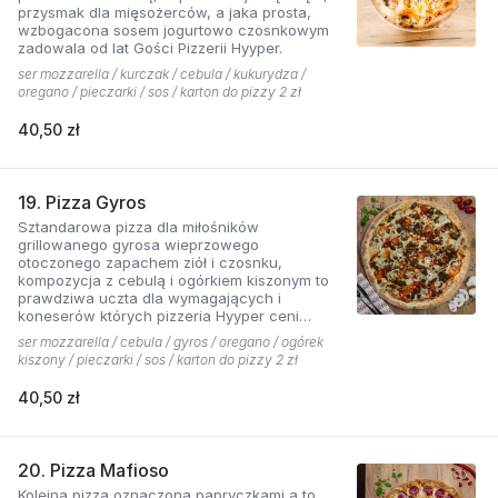
przysmak dla mięsożerców, a jaka prosta,
wzbogacona sosem jogurtowo czosnkowym
zadowala od lat Gości Pizzerii Hyyper.
ser mozzarella / kurczak / cebula / kukurydza /
oregano / pieczarki / sos / karton do pizzy 2 zł
40,50 zł
19. Pizza Gyros
Sztandarowa pizza dla miłośników
grillowanego gyrosa wieprzowego
otoczonego zapachem ziół i czosnku,
kompozycja z cebulą i ogórkiem kiszonym to
prawdziwa uczta dla wymagających i
koneserów których pizzeria Hyyper ceni
najbardziej. . Chodzą słuchy, że gyros Hyyper
ser mozzarella / cebula / gyros / oregano / ogórek
jest najlepszy w mieście
kiszony / pieczarki / sos / karton do pizzy 2 zł
40,50 zł
20. Pizza Mafioso
Kolejna pizza oznaczona papryczkami a to