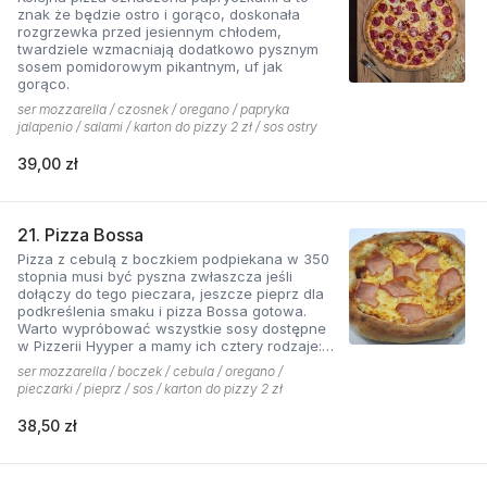
znak że będzie ostro i gorąco, doskonała
rozgrzewka przed jesiennym chłodem,
twardziele wzmacniają dodatkowo pysznym
sosem pomidorowym pikantnym, uf jak
gorąco.
ser mozzarella / czosnek / oregano / papryka
jalapenio / salami / karton do pizzy 2 zł / sos ostry
39,00 zł
21. Pizza Bossa
Pizza z cebulą z boczkiem podpiekana w 350
stopnia musi być pyszna zwłaszcza jeśli
dołączy do tego pieczara, jeszcze pieprz dla
podkreślenia smaku i pizza Bossa gotowa.
Warto wypróbować wszystkie sosy dostępne
w Pizzerii Hyyper a mamy ich cztery rodzaje:
pomidorowy łagodny, pomidorowy pikantny,
ser mozzarella / boczek / cebula / oregano /
jogurtowo-czosnkowy oraz sos słodko-
pieczarki / pieprz / sos / karton do pizzy 2 zł
kwaśny , każdy niepowtarzalny w smaku.
38,50 zł