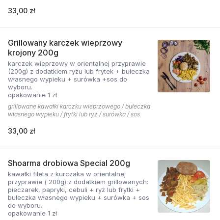
33,00 zł
Grillowany karczek wieprzowy
krojony 200g
karczek wieprzowy w orientalnej przyprawie
(200g) z dodatkiem ryżu lub frytek + bułeczka
własnego wypieku + surówka +sos do
wyboru.
opakowanie 1 zł
grillowane kawałki karczku wieprzowego / bułeczka
własnego wypieku / frytki lub ryż / surówka / sos
33,00 zł
Shoarma drobiowa Special 200g
kawałki fileta z kurczaka w orientalnej
przyprawie ( 200g) z dodatkiem grillowanych:
pieczarek, papryki, cebuli + ryż lub frytki +
bułeczka własnego wypieku + surówka + sos
do wyboru.
opakowanie 1 zł