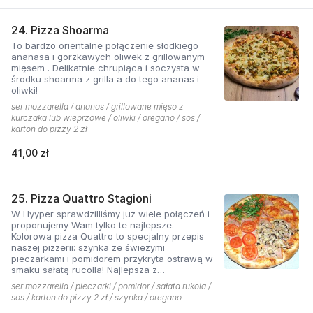
24. Pizza Shoarma
To bardzo orientalne połączenie słodkiego
ananasa i gorzkawych oliwek z grillowanym
mięsem . Delikatnie chrupiąca i soczysta w
środku shoarma z grilla a do tego ananas i
oliwki!
ser mozzarella / ananas / grillowane mięso z
kurczaka lub wieprzowe / oliwki / oregano / sos /
karton do pizzy 2 zł
41,00 zł
25. Pizza Quattro Stagioni
W Hyyper sprawdzilliśmy już wiele połączeń i
proponujemy Wam tylko te najlepsze.
Kolorowa pizza Quattro to specjalny przepis
naszej pizzerii: szynka ze świeżymi
pieczarkami i pomidorem przykryta ostrawą w
smaku sałatą rucolla! Najlepsza z
czosnkowym sosem według naszej receptury
ser mozzarella / pieczarki / pomidor / sałata rukola /
sos / karton do pizzy 2 zł / szynka / oregano