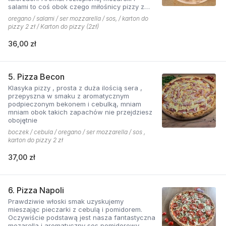
salami to coś obok czego miłośnicy pizzy z
mięsem nie przejdą obojętnie!
oregano / salami / ser mozzarella / sos, / karton do
pizzy 2 zł / Karton do pizzy (2zł)
36,00 zł
5. Pizza Becon
Klasyka pizzy , prosta z duża ilością sera ,
przepyszna w smaku z aromatycznym
podpieczonym bekonem i cebulką, mniam
mniam obok takich zapachów nie przejdziesz
obojętnie
boczek / cebula / oregano / ser mozzarella / sos ,
karton do pizzy 2 zł
37,00 zł
6. Pizza Napoli
Prawdziwie włoski smak uzyskujemy
mieszając pieczarki z cebulą i pomidorem.
Oczywiście podstawą jest nasza fantastyczna
mozarella i aromatyczny sos pomidorowy