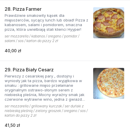
28. Pizza Farmer
Prawdziwie smakowity kąsek dla
mięsożerców, sycący lunch lub obiad! Pizza z
kabanosem, salami i pomidorem, smaczna
pizza, która uwielbiają stali klienci Hyyper!
ser mozzarella / kabanos / oregano / pomidor /
salami / sos / karton do pizzy 2 zł
40,00 zł
29. Pizza Biały Cesarz
Pierwszy z cesarskiej pary , dostojny i
wyniosły jak ta pizza, bardzo wyjątkowa w
smaku : grillowane mięso przełamane
oryginalnym ostrawo-słonym serem z
niebieską pleśnia, Mocny wyraźny smak jak
czerwone wytrawne wino, jedna z gwiazd
kolekcji pizzerii Hyyper.
ser mozzarella / grillowany kurczak / ser duński z
niebieską pleśnią / zielony groszek / oregano / sos /
karton do pizzy 2 zł
41,50 zł