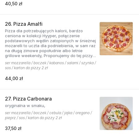
40,50 zł
26. Pizza Amalfi
Pizza dla potrzebujących kalorii, bardzo
ceniona w kolekcji Hyyper, połączenie
podstawowych wędlin zatopionych w śnieżnej
mozarelli to uczta dla podniebienia, w sam raz
na długą zimowe popołudnie albo letnie
grillowe weekendy, Proponujemy do tej pizzy
sos pomidorowy pikantny z dodatkiem cebuli.
ser mozzarella / boczek / kabanos / salami / szynka /
sos / karton do pizzy 2 zł
44,00 zł
27. Pizza Carbonara
oryginalna w smaku,
ser mozzarella / boczek / cebula / jajka / oregano /
pieprz / sos / karton do pizzy 2 zł
37,50 zł