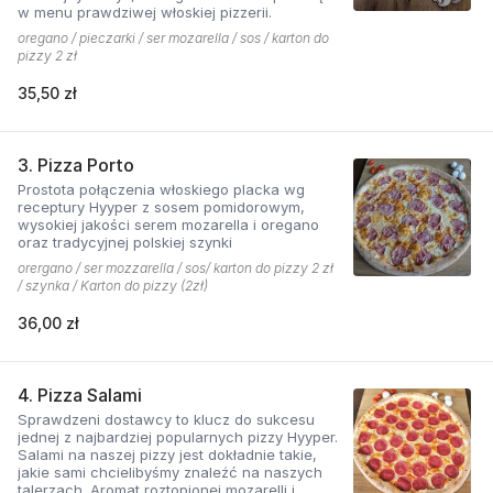
w menu prawdziwej włoskiej pizzerii.
oregano / pieczarki / ser mozarella / sos / karton do
pizzy 2 zł
35,50 zł
3. Pizza Porto
Prostota połączenia włoskiego placka wg
receptury Hyyper z sosem pomidorowym,
wysokiej jakości serem mozarella i oregano
oraz tradycyjnej polskiej szynki
orergano / ser mozzarella / sos/ karton do pizzy 2 zł
/ szynka / Karton do pizzy (2zł)
36,00 zł
4. Pizza Salami
Sprawdzeni dostawcy to klucz do sukcesu
jednej z najbardziej popularnych pizzy Hyyper.
Salami na naszej pizzy jest dokładnie takie,
jakie sami chcielibyśmy znaleźć na naszych
talerzach. Aromat roztopionej mozarelli i