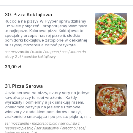
30. Pizza Koktajlowa
Ruccola na pizzy? W Hyyper sprawdzilliśmy
już wiele połączeń i proponujemy Wam tylko
te najlepsze. Kolorowa pizza Koktajlowa to
specjalny przepis naszej pizzerii: słodkie
pomidorki koktajlowe zatopione w delikatnej
puszystej mozarelli a całość przykryta
ostrawą w smaku sałatą! To bardzo włoska w
ser mozzarella / rukola / oregano / sos / karton do
smaku i wyglądzie pizza.
pizzy 2 zł / pomidor koktajlowy
39,00 zł
31. Pizza Serowa
Uczta serowa na pizzy, cztery sery na jednym
kawałku pizzy to robi wrażenie . Każdy
wyrazisty i odmienny a jak smakują razem,
Znakomita pozycja na jesienne i zimowe
wieczory z dodatkiem pomidorów i bazyli,
znakomicie smakująca i po prostu piękna, nie
sposób się oprzeć pokusie .
ser mozzarella / mozarella biała / ser duński z
niebieską pleśnią / ser sałatkowy / oregano / sos/
karton do pizzy 2 zł