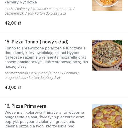
kalmary. Pychotka
małże / kalmary / krewetki / ser mozzarella /
ośmiorniczki / sos/ karton do pizzy 2 zł
42,00 zł
15. Pizza Tonno ( nowy skład)
Tonno to sprawdzone połączenie tuńczyka z
dodatkami, który uwielbiają klienci Hyyper.
Najlepsze razem z wyśmienitą mozarellą oraz
sosem pomidorowym, które stanowią bazę dla
naszej pizzy
ser mozzarella / kukurydza / tuńczyk / cebula /
oregano / sos / karton do pizzy 2 zł
40,00 zł
16. Pizza Primavera
Wiosenna i kolorowa Primavera, to wyborne
połączenie salami, świeżych pieczarek oraz
papryki, posypane zielonym groszkiem.
Idealna pizza dla tych, którzy lubią być