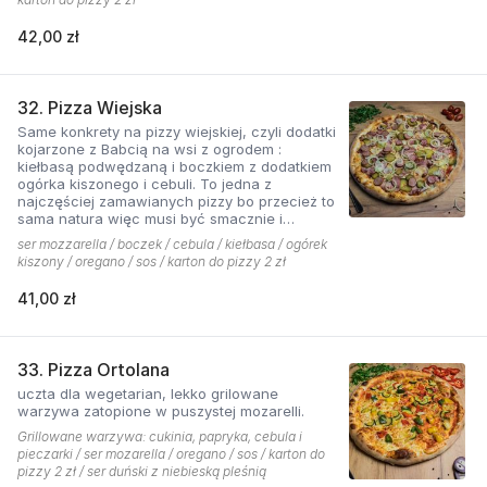
42,00 zł
32. Pizza Wiejska
Same konkrety na pizzy wiejskiej, czyli dodatki
kojarzone z Babcią na wsi z ogrodem :
kiełbasą podwędzaną i boczkiem z dodatkiem
ogórka kiszonego i cebuli. To jedna z
najczęściej zamawianych pizzy bo przecież to
sama natura więc musi być smacznie i
naturalne . Najlepsza jest z sosem ostrym
ser mozzarella / boczek / cebula / kiełbasa / ogórek
pomidorowym!
kiszony / oregano / sos / karton do pizzy 2 zł
41,00 zł
33. Pizza Ortolana
uczta dla wegetarian, lekko grilowane
warzywa zatopione w puszystej mozarelli.
Grillowane warzywa: cukinia, papryka, cebula i
pieczarki / ser mozarella / oregano / sos / karton do
pizzy 2 zł / ser duński z niebieską pleśnią