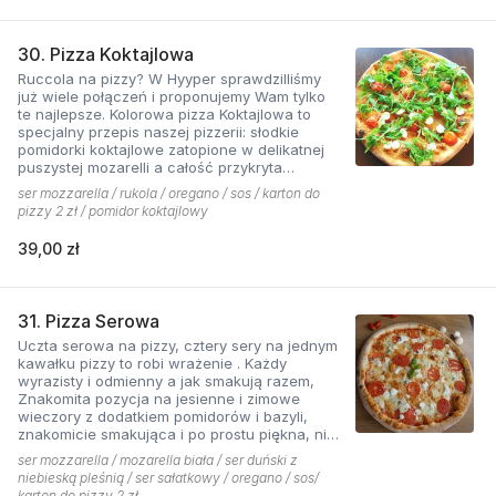
30. Pizza Koktajlowa
Ruccola na pizzy? W Hyyper sprawdzilliśmy
już wiele połączeń i proponujemy Wam tylko
te najlepsze. Kolorowa pizza Koktajlowa to
specjalny przepis naszej pizzerii: słodkie
pomidorki koktajlowe zatopione w delikatnej
puszystej mozarelli a całość przykryta
ostrawą w smaku sałatą! To bardzo włoska w
ser mozzarella / rukola / oregano / sos / karton do
smaku i wyglądzie pizza.
pizzy 2 zł / pomidor koktajlowy
39,00 zł
31. Pizza Serowa
Uczta serowa na pizzy, cztery sery na jednym
kawałku pizzy to robi wrażenie . Każdy
wyrazisty i odmienny a jak smakują razem,
Znakomita pozycja na jesienne i zimowe
wieczory z dodatkiem pomidorów i bazyli,
znakomicie smakująca i po prostu piękna, nie
sposób się oprzeć pokusie .
ser mozzarella / mozarella biała / ser duński z
niebieską pleśnią / ser sałatkowy / oregano / sos/
karton do pizzy 2 zł