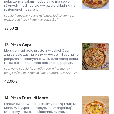
połączony z salami i cebulą nie ma sobie
równych - jeśli lubicie wyraziste składniki na
roztopionej mozarelli.
cebula / oregano / papryka jalapenio / salami / ser
mozzarella / sos / karton do pizzy 2 zł
38,50 zł
13. Pizza Capri
Morskie inspiracje prosto z włoskiej Capri
znajdziecie zaś na pizzy w Hyyper. Niebanalne
połączenie zielonych oliwek, czerwonej cebuli
i krewetek z dodatkiem posiekanej papryki.
czerwona cebula / krewetki / oliwki / oregano /
papryka / ser mozzarella / sos / karton do pizzy 2 zł
42,00 zł
14. Pizza Frutti di Mare
Fanów owoców morza kusimy naszą Frutti Di
Mare. W Hyyper na klasyczną „margeritkę”
kładziemy krewetki, ośmiorniczki, małże,