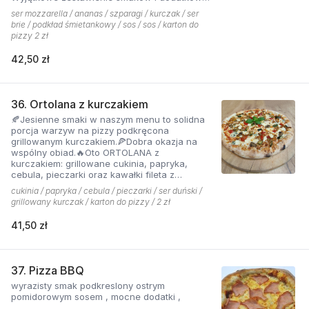
które tworzą jedną z najchętniej zamawianych
ser mozzarella / ananas / szparagi / kurczak / ser
pizzy z menu pizzerii Hyyper
brie / podkład śmietankowy / sos / sos / karton do
pizzy 2 zł
42,50 zł
36. Ortolana z kurczakiem
🍂Jesienne smaki w naszym menu to solidna
porcja warzyw na pizzy podkręcona
grillowanym kurczakiem.🍕Dobra okazja na
wspólny obiad.🔥Oto ORTOLANA z
kurczakiem: grillowane cukinia, papryka,
cebula, pieczarki oraz kawałki fileta z
dodatkiem sera z niebieską pleśnią.
cukinia / papryka / cebula / pieczarki / ser duński /
grillowany kurczak / karton do pizzy / 2 zł
41,50 zł
37. Pizza BBQ
wyrazisty smak podkreslony ostrym
pomidorowym sosem , mocne dodatki ,