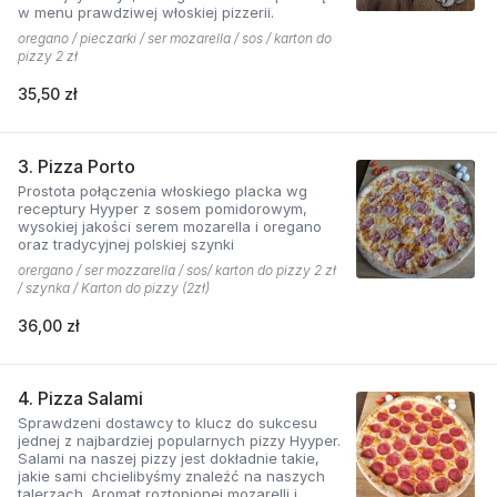
w menu prawdziwej włoskiej pizzerii.
oregano / pieczarki / ser mozarella / sos / karton do
pizzy 2 zł
35,50 zł
3. Pizza Porto
Prostota połączenia włoskiego placka wg
receptury Hyyper z sosem pomidorowym,
wysokiej jakości serem mozarella i oregano
oraz tradycyjnej polskiej szynki
orergano / ser mozzarella / sos/ karton do pizzy 2 zł
/ szynka / Karton do pizzy (2zł)
36,00 zł
4. Pizza Salami
Sprawdzeni dostawcy to klucz do sukcesu
jednej z najbardziej popularnych pizzy Hyyper.
Salami na naszej pizzy jest dokładnie takie,
jakie sami chcielibyśmy znaleźć na naszych
talerzach. Aromat roztopionej mozarelli i