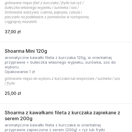
grillowane mięso filet z kurczaka / frytki lub ryż /
bułeczka własnego wypieku / surówka / sos /
Grillowane warzywa: cukinia, papryka, cebula i
pieczarki na podkładzie z pomidorów w roztopionej
ciągnącej mozarelli.
37,00 zł
Shoarma Mini 120g
aromatyczne kawałki fileta z kurczaka 120g, w orientalnej
przyprawie + bułeczka własnego wypieku, surówka, sos do
wyboru.
Opakowanie 1 zł
grillowane mięso do wyboru z kurczaka lub wieprzowe / surówka / sos
/ frytki
25,00 zł
Shoarma z kawałkami fileta z kurczaka zapiekane z
serem 200g
aromatyczne kawałki fileta z kurczaka w orientalnej
przyprawie zapieczone z serem (200g) + ryż lub frytki