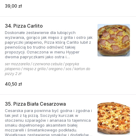
39,00 zł
34. Pizza Carlito
Doskonałe zestawienie dla lubiących
wyzwania, gorąco jak mięso z grilla i ostro jak
papryczki jalapenio, Pizza którą Carlito lubił z
pewnością bo trudno odmówić takiej
propozycji. Oznaczona w menu Hyyper
dwoma papryczkami jako ostra i
niebezpieczna.
ser mozzarella / czerwona cebula / papryka
jalapenio / mięso z grilla / oregano / sos / karton do
pizzy 2 zł
40,50 zł
35. Pizza Biała Cesarzowa
Cesarska para powinna być godna i zgodna i
tak jest z tą pizzą. Soczysty kurczak w
otoczeniu szparagów i ananasa to tajemnica
smaku dopełnionego aksamitem białej
mozzarelli i śmietankowego podkładu.
Wyjątkowe zestawienie smaków i dodatków