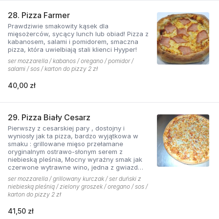
28. Pizza Farmer
Prawdziwie smakowity kąsek dla
mięsożerców, sycący lunch lub obiad! Pizza z
kabanosem, salami i pomidorem, smaczna
pizza, która uwielbiają stali klienci Hyyper!
ser mozzarella / kabanos / oregano / pomidor /
salami / sos / karton do pizzy 2 zł
40,00 zł
29. Pizza Biały Cesarz
Pierwszy z cesarskiej pary , dostojny i
wyniosły jak ta pizza, bardzo wyjątkowa w
smaku : grillowane mięso przełamane
oryginalnym ostrawo-słonym serem z
niebieską pleśnia, Mocny wyraźny smak jak
czerwone wytrawne wino, jedna z gwiazd
kolekcji pizzerii Hyyper.
ser mozzarella / grillowany kurczak / ser duński z
niebieską pleśnią / zielony groszek / oregano / sos /
karton do pizzy 2 zł
41,50 zł