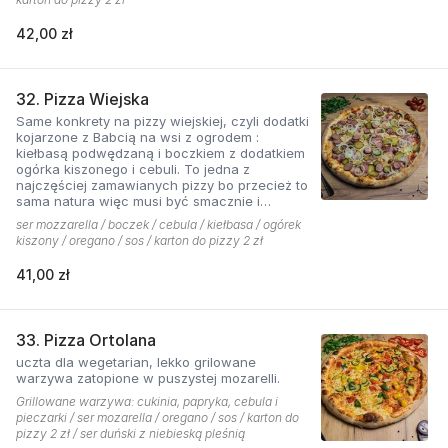
42,00 zł
32. Pizza Wiejska
Same konkrety na pizzy wiejskiej, czyli dodatki
kojarzone z Babcią na wsi z ogrodem :
kiełbasą podwędzaną i boczkiem z dodatkiem
ogórka kiszonego i cebuli. To jedna z
najczęściej zamawianych pizzy bo przecież to
sama natura więc musi być smacznie i
naturalne . Najlepsza jest z sosem ostrym
ser mozzarella / boczek / cebula / kiełbasa / ogórek
pomidorowym!
kiszony / oregano / sos / karton do pizzy 2 zł
41,00 zł
33. Pizza Ortolana
uczta dla wegetarian, lekko grilowane
warzywa zatopione w puszystej mozarelli.
Grillowane warzywa: cukinia, papryka, cebula i
pieczarki / ser mozarella / oregano / sos / karton do
pizzy 2 zł / ser duński z niebieską pleśnią