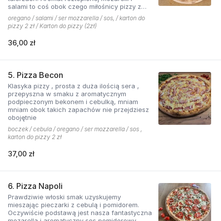
salami to coś obok czego miłośnicy pizzy z
mięsem nie przejdą obojętnie!
oregano / salami / ser mozzarella / sos, / karton do
pizzy 2 zł / Karton do pizzy (2zł)
36,00 zł
5. Pizza Becon
Klasyka pizzy , prosta z duża ilością sera ,
przepyszna w smaku z aromatycznym
podpieczonym bekonem i cebulką, mniam
mniam obok takich zapachów nie przejdziesz
obojętnie
boczek / cebula / oregano / ser mozzarella / sos ,
karton do pizzy 2 zł
37,00 zł
6. Pizza Napoli
Prawdziwie włoski smak uzyskujemy
mieszając pieczarki z cebulą i pomidorem.
Oczywiście podstawą jest nasza fantastyczna
mozarella i aromatyczny sos pomidorowy