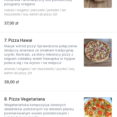
posypany oregano.
cebula / oregano / pieczarki / pomidor / ser
mozzarella / sos, karton do pizzy 2zł
37,00 zł
7. Pizza Hawai
Klasyk wśród pizzy! Sprawdzone połączenie
słodyczy ananasa ze smakiem tradycyjnej
szynki. Kontrast, za który miłośnicy pizzy z
mięsem oddaliby wiele! Hawajska w Hyyper
poleca się i na wynos i na miejscu!
ananas / oregano / ser mozzarella / szynka / sos,
karton do pizzy 2zł
39,00 zł
8. Pizza Vegetariana
Wegetariańska kompozycja świeżych
składników położonych na włoskim placku
posmarowanym sosem pomidorowymi i