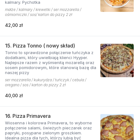
kalmary. Pychotka
małże / kalmary / krewetki / ser mozzarella /
ośmiorniczki / sos/ karton do pizzy 2 zł
42,00 zł
15. Pizza Tonno ( nowy skład)
Tonno to sprawdzone połączenie tuńczyka z
dodatkami, który uwielbiają klienci Hyyper.
Najlepsze razem z wyśmienitą mozarellą oraz
sosem pomidorowym, które stanowią bazę dla
naszej pizzy
ser mozzarella / kukurydza / tuńczyk / cebula /
oregano / sos / karton do pizzy 2 zł
40,00 zł
16. Pizza Primavera
Wiosenna i kolorowa Primavera, to wyborne
połączenie salami, świeżych pieczarek oraz
papryki, posypane zielonym groszkiem.
Idealna pizza dla tych, którzy lubią być