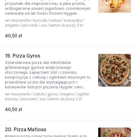
przysmak dla mięsożerców, a jaka prosta,
wzbogacona sosem jogurtowo czosnkowym
zadowala od lat Gości Pizzerii Hyyper.
ser mozzarella / kurczak / cebula / kukurydza /
oregano / pieczarki / sos / karton do pizzy 2 zł
40,50 zł
19. Pizza Gyros
Sztandarowa pizza dla miłośników
grillowanego gyrosa wieprzowego
otoczonego zapachem ziół i czosnku,
kompozycja z cebulą i ogórkiem kiszonym to
prawdziwa uczta dla wymagających i
koneserów których pizzeria Hyyper ceni
najbardziej. . Chodzą słuchy, że gyros Hyyper
ser mozzarella / cebula / gyros / oregano / ogórek
jest najlepszy w mieście
kiszony / pieczarki / sos / karton do pizzy 2 zł
40,50 zł
20. Pizza Mafioso
Kolejna pizza oznaczona papryczkami a to