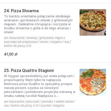
24. Pizza Shoarma
To bardzo orientalne połączenie słodkiego
ananasa i gorzkawych oliwek z grillowanym
mięsem . Delikatnie chrupiąca i soczysta w
środku shoarma z grilla a do tego ananas i
oliwki!
ser mozzarella / ananas / grillowane mięso z
kurczaka lub wieprzowe / oliwki / oregano / sos /
karton do pizzy 2 zł
41,00 zł
25. Pizza Quattro Stagioni
W Hyyper sprawdzilliśmy już wiele połączeń i
proponujemy Wam tylko te najlepsze.
Kolorowa pizza Quattro to specjalny przepis
naszej pizzerii: szynka ze świeżymi
pieczarkami i pomidorem przykryta ostrawą w
smaku sałatą rucolla! Najlepsza z
czosnkowym sosem według naszej receptury
ser mozzarella / pieczarki / pomidor / sałata rukola /
sos / karton do pizzy 2 zł / szynka / oregano