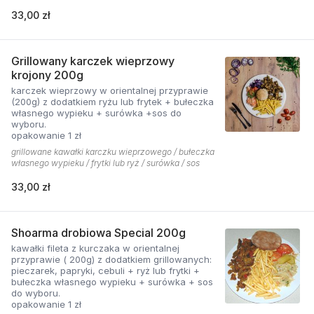
33,00 zł
Grillowany karczek wieprzowy
krojony 200g
karczek wieprzowy w orientalnej przyprawie
(200g) z dodatkiem ryżu lub frytek + bułeczka
własnego wypieku + surówka +sos do
wyboru.
opakowanie 1 zł
grillowane kawałki karczku wieprzowego / bułeczka
własnego wypieku / frytki lub ryż / surówka / sos
33,00 zł
Shoarma drobiowa Special 200g
kawałki fileta z kurczaka w orientalnej
przyprawie ( 200g) z dodatkiem grillowanych:
pieczarek, papryki, cebuli + ryż lub frytki +
bułeczka własnego wypieku + surówka + sos
do wyboru.
opakowanie 1 zł