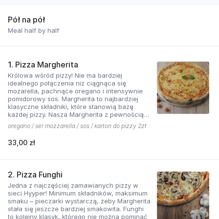
Pół na pół
Meal half by half
1. Pizza Margherita
Królowa wśród pizzy! Nie ma bardziej
idealnego połączenia niż ciągnąca się
mozarella, pachnące oregano i intensywnie
pomidorowy sos. Margherita to najbardziej
klasyczne składniki, które stanowią bazę
każdej pizzy. Nasza Margherita z pewnością
nie ma sobie równych w okolicy!
oregano / ser mozzarella / sos / karton do pizzy 2zł
33,00 zł
2. Pizza Funghi
Jedna z najczęściej zamawianych pizzy w
sieci Hyyper! Minimum składników, maksimum
smaku – pieczarki wystarczą, żeby Margherita
stała się jeszcze bardziej smakowita. Funghi
to kolejny klasyk, którego nie można pominąć