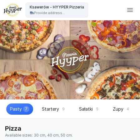
HYYPER Pizzeria - Ksawerów - HYYPER Pizzeria
Ksawerów - HYYPER Pizzeria
Provide address...
Pasty
Startery
Sałatki
Zupy
7
9
5
4
Pizza
Available sizes: 30 cm, 40 cm, 50 cm.