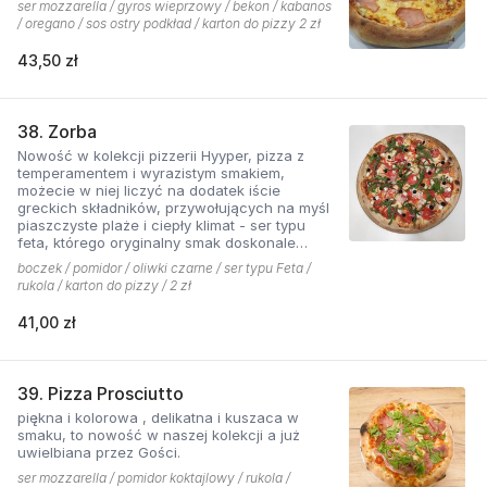
ser mozzarella / gyros wieprzowy / bekon / kabanos
/ oregano / sos ostry podkład / karton do pizzy 2 zł
43,50 zł
38. Zorba
Nowość w kolekcji pizzerii Hyyper, pizza z
temperamentem i wyrazistym smakiem,
możecie w niej liczyć na dodatek iście
greckich składników, przywołujących na myśl
piaszczyste plaże i ciepły klimat - ser typu
feta, którego oryginalny smak doskonale
współgra z przypieczoną czerwoną cebulką,
boczek / pomidor / oliwki czarne / ser typu Feta /
a także oliwki czarne, które nadają pizzy
rukola / karton do pizzy / 2 zł
wyjątkowo greckiego charakteru, wszystko to
podkręcone zapachem i smakiem
41,00 zł
grillowanego boczku. Jest to pizza dla
miłośników wyjątkowych smaków, którzy nie
boją się poznawać nowych połączeń.
39. Pizza Prosciutto
piękna i kolorowa , delikatna i kuszaca w
smaku, to nowość w naszej kolekcji a już
uwielbiana przez Gości.
ser mozzarella / pomidor koktajlowy / rukola /