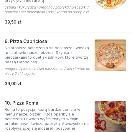
przykrytym mozarellą
cebula / kukurydza / oregano / papryka / pieczarki /
pomidor / ser mozzarella / sos / karton do pizzy 2 zł
39,50 zł
9. Pizza Capriciosa
Najprostsze połączenia są najlepsze i wiedzą
to szefowie naszej pizzerii. Szynka z
pieczarkami to duet składników, które tworzą
naszą Capriciosę
oregano / pieczarki / ser mozzarella / sos / karton do
pizzy 2 zł / szynka
39,00 zł
10. Pizza Roma
Roma to pozycja, którą bardzo cenicie w
menu naszej pizzerii. Któż oparłby się
połączeniu dwóch wyśmienitych wędlin
przełamanym świeżą papryką. A wszystko na
rozpływającej się mozarelli posypanej