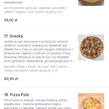
zaskakiwani.
ser mozzarella / groszek / papryka / pieczarki /
salami / oregano / sos / karton do pizzy 2 zł
39,50 zł
17. Grecka
Jeżeli wciąż marzycie o przeżyciu swoich
wielkich Greckich wakacji to świetnie się
składa bo u nas w pizzerii Hyyper Pabianice i
Ksawerów zagości nowość w postaci Pizzy
Greckiej. Możecie w niej liczyć na dodatek
iście greckich składników, przywołujących na
myśl piaszczyste plaże i ciepły klimat - ser
pomidor / oliwki czarne / ser typu Feta / rukola /
typu feta, którego oryginalny smak doskonale
cebula czerwona / karton do pizzy 2/ zł
współgra z przypieczoną czerwoną cebulką,
a także oliwki czarne, które nadają pizzy
40,00 zł
wyjątkowo greckiego charakteru. Jest to pizza
dla miłośników wyjątkowych smaków, którzy
nie boją się poznawać nowych połączeń.
18. Pizza Polo
Pizza polo to klasyk naszej kolekcji, pizza
wyjątkowa , świeże grillowane mięso,
pieczarki z cebulką, zapach snuje się i nęci,