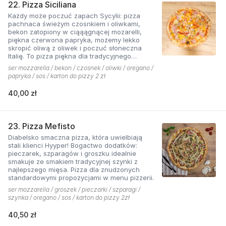
22. Pizza Siciliana
Każdy może poczuć zapach Sycylii: pizza
pachnaca świeżym czosnkiem i oliwkami,
bekon zatopiony w ciąąągnącej mozarelli,
piękna czerwona papryka, możemy lekko
skropić oliwą z oliwek i poczuć słoneczna
Italię. To pizza piękna dla tradycyjnego
podniebienia
ser mozzarella / bekon / czosnek / oliwki / oregano /
papryka / sos / karton do pizzy 2 zł
40,00 zł
23. Pizza Mefisto
Diabelsko smaczna pizza, która uwielbiają
stali klienci Hyyper! Bogactwo dodatków:
pieczarek, szparagów i groszku idealnie
smakuje ze smakiem tradycyjnej szynki z
najlepszego mięsa. Pizza dla znudzonych
standardowymi propozycjami w menu pizzerii.
ser mozzarella / groszek / pieczarki / szparagi /
szynka / oregano / sos / karton do pizzy 2zł
40,50 zł