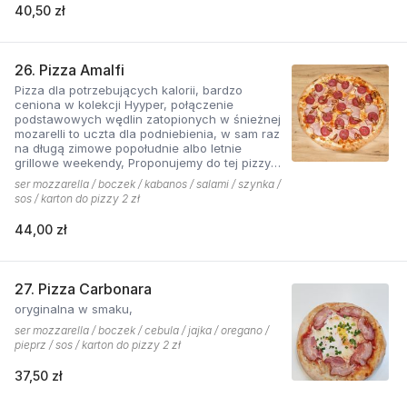
40,50 zł
26. Pizza Amalfi
Pizza dla potrzebujących kalorii, bardzo
ceniona w kolekcji Hyyper, połączenie
podstawowych wędlin zatopionych w śnieżnej
mozarelli to uczta dla podniebienia, w sam raz
na długą zimowe popołudnie albo letnie
grillowe weekendy, Proponujemy do tej pizzy
sos pomidorowy pikantny z dodatkiem cebuli.
ser mozzarella / boczek / kabanos / salami / szynka /
sos / karton do pizzy 2 zł
44,00 zł
27. Pizza Carbonara
oryginalna w smaku,
ser mozzarella / boczek / cebula / jajka / oregano /
pieprz / sos / karton do pizzy 2 zł
37,50 zł