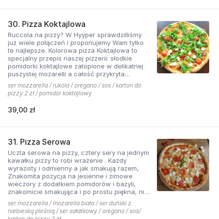
30. Pizza Koktajlowa
Ruccola na pizzy? W Hyyper sprawdzilliśmy
już wiele połączeń i proponujemy Wam tylko
te najlepsze. Kolorowa pizza Koktajlowa to
specjalny przepis naszej pizzerii: słodkie
pomidorki koktajlowe zatopione w delikatnej
puszystej mozarelli a całość przykryta
ostrawą w smaku sałatą! To bardzo włoska w
ser mozzarella / rukola / oregano / sos / karton do
smaku i wyglądzie pizza.
pizzy 2 zł / pomidor koktajlowy
39,00 zł
31. Pizza Serowa
Uczta serowa na pizzy, cztery sery na jednym
kawałku pizzy to robi wrażenie . Każdy
wyrazisty i odmienny a jak smakują razem,
Znakomita pozycja na jesienne i zimowe
wieczory z dodatkiem pomidorów i bazyli,
znakomicie smakująca i po prostu piękna, nie
sposób się oprzeć pokusie .
ser mozzarella / mozarella biała / ser duński z
niebieską pleśnią / ser sałatkowy / oregano / sos/
karton do pizzy 2 zł