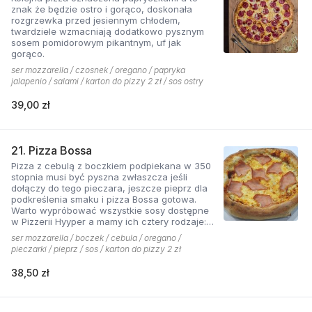
znak że będzie ostro i gorąco, doskonała
rozgrzewka przed jesiennym chłodem,
twardziele wzmacniają dodatkowo pysznym
sosem pomidorowym pikantnym, uf jak
gorąco.
ser mozzarella / czosnek / oregano / papryka
jalapenio / salami / karton do pizzy 2 zł / sos ostry
39,00 zł
21. Pizza Bossa
Pizza z cebulą z boczkiem podpiekana w 350
stopnia musi być pyszna zwłaszcza jeśli
dołączy do tego pieczara, jeszcze pieprz dla
podkreślenia smaku i pizza Bossa gotowa.
Warto wypróbować wszystkie sosy dostępne
w Pizzerii Hyyper a mamy ich cztery rodzaje:
pomidorowy łagodny, pomidorowy pikantny,
ser mozzarella / boczek / cebula / oregano /
jogurtowo-czosnkowy oraz sos słodko-
pieczarki / pieprz / sos / karton do pizzy 2 zł
kwaśny , każdy niepowtarzalny w smaku.
38,50 zł