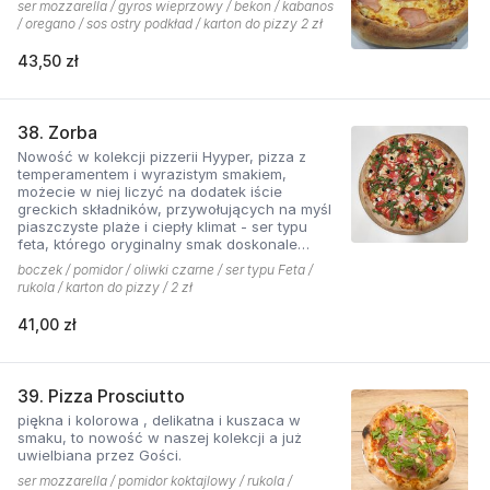
ser mozzarella / gyros wieprzowy / bekon / kabanos
/ oregano / sos ostry podkład / karton do pizzy 2 zł
43,50 zł
38. Zorba
Nowość w kolekcji pizzerii Hyyper, pizza z
temperamentem i wyrazistym smakiem,
możecie w niej liczyć na dodatek iście
greckich składników, przywołujących na myśl
piaszczyste plaże i ciepły klimat - ser typu
feta, którego oryginalny smak doskonale
współgra z przypieczoną czerwoną cebulką,
boczek / pomidor / oliwki czarne / ser typu Feta /
a także oliwki czarne, które nadają pizzy
rukola / karton do pizzy / 2 zł
wyjątkowo greckiego charakteru, wszystko to
podkręcone zapachem i smakiem
41,00 zł
grillowanego boczku. Jest to pizza dla
miłośników wyjątkowych smaków, którzy nie
boją się poznawać nowych połączeń.
39. Pizza Prosciutto
piękna i kolorowa , delikatna i kuszaca w
smaku, to nowość w naszej kolekcji a już
uwielbiana przez Gości.
ser mozzarella / pomidor koktajlowy / rukola /