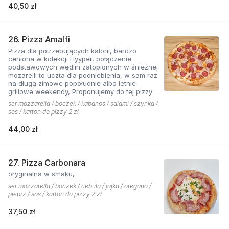
40,50 zł
26. Pizza Amalfi
Pizza dla potrzebujących kalorii, bardzo
ceniona w kolekcji Hyyper, połączenie
podstawowych wędlin zatopionych w śnieżnej
mozarelli to uczta dla podniebienia, w sam raz
na długą zimowe popołudnie albo letnie
grillowe weekendy, Proponujemy do tej pizzy
sos pomidorowy pikantny z dodatkiem cebuli.
ser mozzarella / boczek / kabanos / salami / szynka /
sos / karton do pizzy 2 zł
44,00 zł
27. Pizza Carbonara
oryginalna w smaku,
ser mozzarella / boczek / cebula / jajka / oregano /
pieprz / sos / karton do pizzy 2 zł
37,50 zł