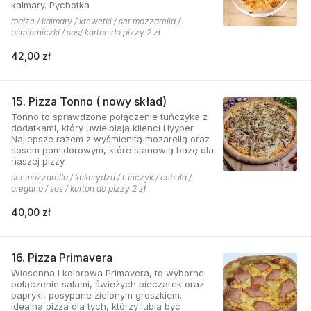
kalmary. Pychotka
małże / kalmary / krewetki / ser mozzarella /
ośmiorniczki / sos/ karton do pizzy 2 zł
42,00 zł
15. Pizza Tonno ( nowy skład)
Tonno to sprawdzone połączenie tuńczyka z
dodatkami, który uwielbiają klienci Hyyper.
Najlepsze razem z wyśmienitą mozarellą oraz
sosem pomidorowym, które stanowią bazę dla
naszej pizzy
ser mozzarella / kukurydza / tuńczyk / cebula /
oregano / sos / karton do pizzy 2 zł
40,00 zł
16. Pizza Primavera
Wiosenna i kolorowa Primavera, to wyborne
połączenie salami, świeżych pieczarek oraz
papryki, posypane zielonym groszkiem.
Idealna pizza dla tych, którzy lubią być