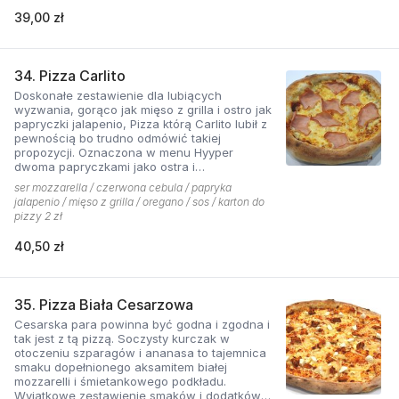
39,00 zł
34. Pizza Carlito
Doskonałe zestawienie dla lubiących
wyzwania, gorąco jak mięso z grilla i ostro jak
papryczki jalapenio, Pizza którą Carlito lubił z
pewnością bo trudno odmówić takiej
propozycji. Oznaczona w menu Hyyper
dwoma papryczkami jako ostra i
niebezpieczna.
ser mozzarella / czerwona cebula / papryka
jalapenio / mięso z grilla / oregano / sos / karton do
pizzy 2 zł
40,50 zł
35. Pizza Biała Cesarzowa
Cesarska para powinna być godna i zgodna i
tak jest z tą pizzą. Soczysty kurczak w
otoczeniu szparagów i ananasa to tajemnica
smaku dopełnionego aksamitem białej
mozzarelli i śmietankowego podkładu.
Wyjątkowe zestawienie smaków i dodatków