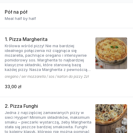
Pół na pół
Meal half by half
1. Pizza Margherita
Królowa wśród pizzy! Nie ma bardziej
idealnego połączenia niż ciągnąca się
mozarella, pachnące oregano i intensywnie
pomidorowy sos. Margherita to najbardziej
klasyczne składniki, które stanowią bazę
każdej pizzy. Nasza Margherita z pewnością
nie ma sobie równych w okolicy!
oregano / ser mozzarella / sos / karton do pizzy 2zł
33,00 zł
2. Pizza Funghi
Jedna z najczęściej zamawianych pizzy w
sieci Hyyper! Minimum składników, maksimum
smaku – pieczarki wystarczą, żeby Margherita
stała się jeszcze bardziej smakowita. Funghi
to kolejny klasyk, którego nie można pominąć