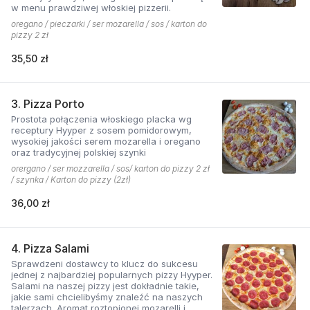
w menu prawdziwej włoskiej pizzerii.
oregano / pieczarki / ser mozarella / sos / karton do
pizzy 2 zł
35,50 zł
3. Pizza Porto
Prostota połączenia włoskiego placka wg
receptury Hyyper z sosem pomidorowym,
wysokiej jakości serem mozarella i oregano
oraz tradycyjnej polskiej szynki
orergano / ser mozzarella / sos/ karton do pizzy 2 zł
/ szynka / Karton do pizzy (2zł)
36,00 zł
4. Pizza Salami
Sprawdzeni dostawcy to klucz do sukcesu
jednej z najbardziej popularnych pizzy Hyyper.
Salami na naszej pizzy jest dokładnie takie,
jakie sami chcielibyśmy znaleźć na naszych
talerzach. Aromat roztopionej mozarelli i