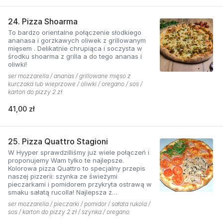
24. Pizza Shoarma
To bardzo orientalne połączenie słodkiego
ananasa i gorzkawych oliwek z grillowanym
mięsem . Delikatnie chrupiąca i soczysta w
środku shoarma z grilla a do tego ananas i
oliwki!
ser mozzarella / ananas / grillowane mięso z
kurczaka lub wieprzowe / oliwki / oregano / sos /
karton do pizzy 2 zł
41,00 zł
25. Pizza Quattro Stagioni
W Hyyper sprawdzilliśmy już wiele połączeń i
proponujemy Wam tylko te najlepsze.
Kolorowa pizza Quattro to specjalny przepis
naszej pizzerii: szynka ze świeżymi
pieczarkami i pomidorem przykryta ostrawą w
smaku sałatą rucolla! Najlepsza z
czosnkowym sosem według naszej receptury
ser mozzarella / pieczarki / pomidor / sałata rukola /
sos / karton do pizzy 2 zł / szynka / oregano