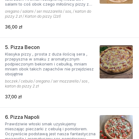
salami to coś obok czego miłośnicy pizzy z
mięsem nie przejdą obojętnie!
oregano / salami / ser mozzarella / sos, / karton do
pizzy 2 zł / Karton do pizzy (2zł)
36,00 zł
5. Pizza Becon
Klasyka pizzy , prosta z duża ilością sera ,
przepyszna w smaku z aromatycznym
podpieczonym bekonem i cebulką, mniam
mniam obok takich zapachów nie przejdziesz
obojętnie
boczek / cebula / oregano / ser mozzarella / sos ,
karton do pizzy 2 zł
37,00 zł
6. Pizza Napoli
Prawdziwie włoski smak uzyskujemy
mieszając pieczarki z cebulą i pomidorem.
Oczywiście podstawą jest nasza fantastyczna
mozarella i aromatyczny sos pomidorowy