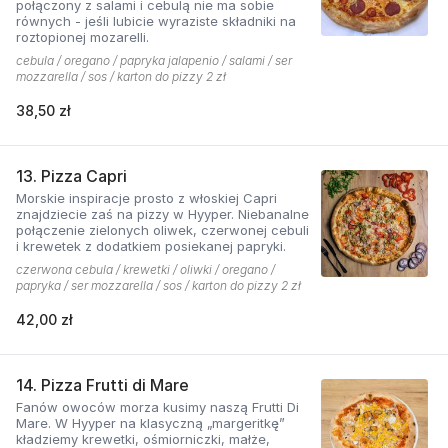
połączony z salami i cebulą nie ma sobie
równych - jeśli lubicie wyraziste składniki na
roztopionej mozarelli.
cebula / oregano / papryka jalapenio / salami / ser
mozzarella / sos / karton do pizzy 2 zł
38,50 zł
13. Pizza Capri
Morskie inspiracje prosto z włoskiej Capri
znajdziecie zaś na pizzy w Hyyper. Niebanalne
połączenie zielonych oliwek, czerwonej cebuli
i krewetek z dodatkiem posiekanej papryki.
czerwona cebula / krewetki / oliwki / oregano /
papryka / ser mozzarella / sos / karton do pizzy 2 zł
42,00 zł
14. Pizza Frutti di Mare
Fanów owoców morza kusimy naszą Frutti Di
Mare. W Hyyper na klasyczną „margeritkę”
kładziemy krewetki, ośmiorniczki, małże,