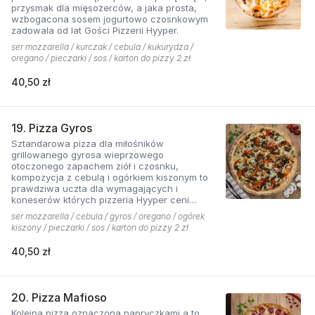
przysmak dla mięsożerców, a jaka prosta,
wzbogacona sosem jogurtowo czosnkowym
zadowala od lat Gości Pizzerii Hyyper.
ser mozzarella / kurczak / cebula / kukurydza /
oregano / pieczarki / sos / karton do pizzy 2 zł
40,50 zł
19. Pizza Gyros
Sztandarowa pizza dla miłośników
grillowanego gyrosa wieprzowego
otoczonego zapachem ziół i czosnku,
kompozycja z cebulą i ogórkiem kiszonym to
prawdziwa uczta dla wymagających i
koneserów których pizzeria Hyyper ceni
najbardziej. . Chodzą słuchy, że gyros Hyyper
ser mozzarella / cebula / gyros / oregano / ogórek
jest najlepszy w mieście
kiszony / pieczarki / sos / karton do pizzy 2 zł
40,50 zł
20. Pizza Mafioso
Kolejna pizza oznaczona papryczkami a to