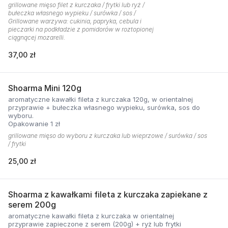
grillowane mięso filet z kurczaka / frytki lub ryż /
bułeczka własnego wypieku / surówka / sos /
Grillowane warzywa: cukinia, papryka, cebula i
pieczarki na podkładzie z pomidorów w roztopionej
ciągnącej mozarelli.
37,00 zł
Shoarma Mini 120g
aromatyczne kawałki fileta z kurczaka 120g, w orientalnej
przyprawie + bułeczka własnego wypieku, surówka, sos do
wyboru.
Opakowanie 1 zł
grillowane mięso do wyboru z kurczaka lub wieprzowe / surówka / sos
/ frytki
25,00 zł
Shoarma z kawałkami fileta z kurczaka zapiekane z
serem 200g
aromatyczne kawałki fileta z kurczaka w orientalnej
przyprawie zapieczone z serem (200g) + ryż lub frytki