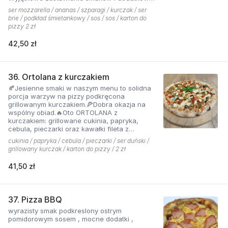
które tworzą jedną z najchętniej zamawianych
ser mozzarella / ananas / szparagi / kurczak / ser
pizzy z menu pizzerii Hyyper
brie / podkład śmietankowy / sos / sos / karton do
pizzy 2 zł
42,50 zł
36. Ortolana z kurczakiem
🍂Jesienne smaki w naszym menu to solidna
porcja warzyw na pizzy podkręcona
grillowanym kurczakiem.🍕Dobra okazja na
wspólny obiad.🔥Oto ORTOLANA z
kurczakiem: grillowane cukinia, papryka,
cebula, pieczarki oraz kawałki fileta z
dodatkiem sera z niebieską pleśnią.
cukinia / papryka / cebula / pieczarki / ser duński /
grillowany kurczak / karton do pizzy / 2 zł
41,50 zł
37. Pizza BBQ
wyrazisty smak podkreslony ostrym
pomidorowym sosem , mocne dodatki ,