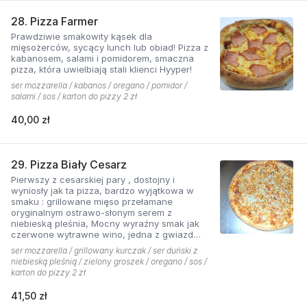
28. Pizza Farmer
Prawdziwie smakowity kąsek dla
mięsożerców, sycący lunch lub obiad! Pizza z
kabanosem, salami i pomidorem, smaczna
pizza, która uwielbiają stali klienci Hyyper!
ser mozzarella / kabanos / oregano / pomidor /
salami / sos / karton do pizzy 2 zł
40,00 zł
29. Pizza Biały Cesarz
Pierwszy z cesarskiej pary , dostojny i
wyniosły jak ta pizza, bardzo wyjątkowa w
smaku : grillowane mięso przełamane
oryginalnym ostrawo-słonym serem z
niebieską pleśnia, Mocny wyraźny smak jak
czerwone wytrawne wino, jedna z gwiazd
kolekcji pizzerii Hyyper.
ser mozzarella / grillowany kurczak / ser duński z
niebieską pleśnią / zielony groszek / oregano / sos /
karton do pizzy 2 zł
41,50 zł