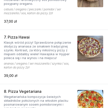
posypany oregano.
cebula / oregano / pieczarki / pomidor / ser
mozzarella / sos, karton do pizzy 2zł
37,00 zł
7. Pizza Hawai
Klasyk wśród pizzy! Sprawdzone połączenie
słodyczy ananasa ze smakiem tradycyjnej
szynki. Kontrast, za który miłośnicy pizzy z
mięsem oddaliby wiele! Hawajska w Hyyper
poleca się i na wynos i na miejscu!
ananas / oregano / ser mozzarella / szynka / sos,
karton do pizzy 2zł
39,00 zł
8. Pizza Vegetariana
Wegetariańska kompozycja świeżych
składników położonych na włoskim placku
posmarowanym sosem pomidorowymi i