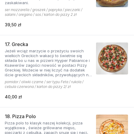
zaskakiwani.
ser mozzarella / groszek / papryka / pieczarki /
salami / oregano / sos / karton do pizzy 2 zł
39,50 zł
17. Grecka
Jeżeli wciąż marzycie o przeżyciu swoich
wielkich Greckich wakacji to świetnie się
składa bo u nas w pizzerii Hyyper Pabianice i
Ksawerów zagości nowość w postaci Pizzy
Greckiej. Możecie w niej liczyć na dodatek
iście greckich składników, przywołujących na
myśl piaszczyste plaże i ciepły klimat - ser
pomidor / oliwki czarne / ser typu Feta / rukola /
typu feta, którego oryginalny smak doskonale
cebula czerwona / karton do pizzy 2/ zł
współgra z przypieczoną czerwoną cebulką,
a także oliwki czarne, które nadają pizzy
40,00 zł
wyjątkowo greckiego charakteru. Jest to pizza
dla miłośników wyjątkowych smaków, którzy
nie boją się poznawać nowych połączeń.
18. Pizza Polo
Pizza polo to klasyk naszej kolekcji, pizza
wyjątkowa , świeże grillowane mięso,
pieczarki z cebulką, zapach snuje się i nęci,