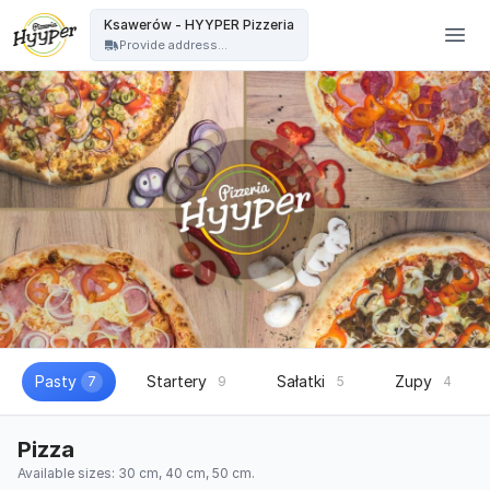
HYYPER Pizzeria - Ksawerów - HYYPER Pizzeria
Ksawerów - HYYPER Pizzeria
Provide address...
Pasty
Startery
Sałatki
Zupy
7
9
5
4
Pizza
Available sizes: 30 cm, 40 cm, 50 cm.