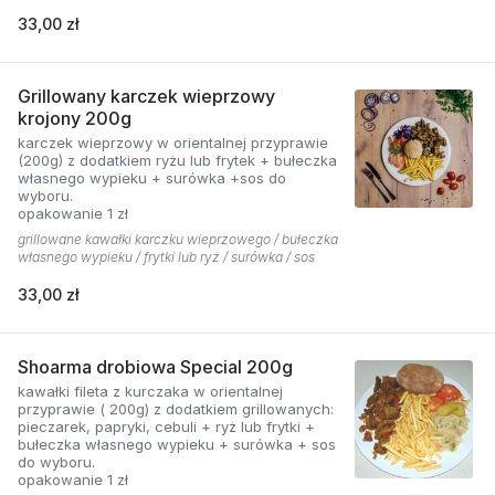
33,00 zł
Grillowany karczek wieprzowy
krojony 200g
karczek wieprzowy w orientalnej przyprawie
(200g) z dodatkiem ryżu lub frytek + bułeczka
własnego wypieku + surówka +sos do
wyboru.
opakowanie 1 zł
grillowane kawałki karczku wieprzowego / bułeczka
własnego wypieku / frytki lub ryż / surówka / sos
33,00 zł
Shoarma drobiowa Special 200g
kawałki fileta z kurczaka w orientalnej
przyprawie ( 200g) z dodatkiem grillowanych:
pieczarek, papryki, cebuli + ryż lub frytki +
bułeczka własnego wypieku + surówka + sos
do wyboru.
opakowanie 1 zł