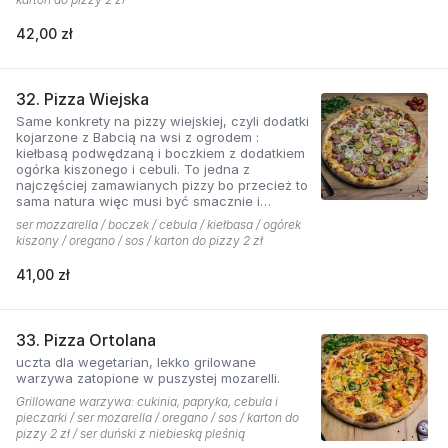
42,00 zł
32. Pizza Wiejska
Same konkrety na pizzy wiejskiej, czyli dodatki
kojarzone z Babcią na wsi z ogrodem :
kiełbasą podwędzaną i boczkiem z dodatkiem
ogórka kiszonego i cebuli. To jedna z
najczęściej zamawianych pizzy bo przecież to
sama natura więc musi być smacznie i
naturalne . Najlepsza jest z sosem ostrym
ser mozzarella / boczek / cebula / kiełbasa / ogórek
pomidorowym!
kiszony / oregano / sos / karton do pizzy 2 zł
41,00 zł
33. Pizza Ortolana
uczta dla wegetarian, lekko grilowane
warzywa zatopione w puszystej mozarelli.
Grillowane warzywa: cukinia, papryka, cebula i
pieczarki / ser mozarella / oregano / sos / karton do
pizzy 2 zł / ser duński z niebieską pleśnią