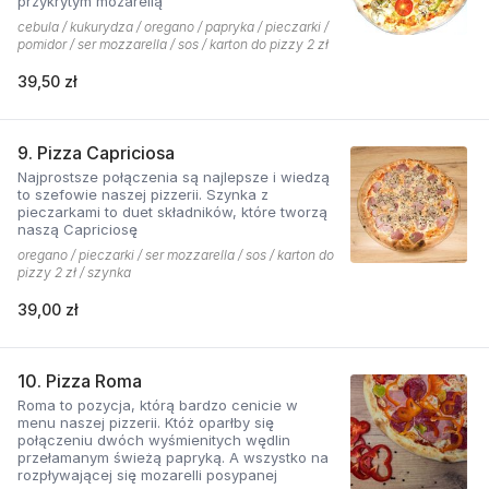
przykrytym mozarellą
cebula / kukurydza / oregano / papryka / pieczarki /
pomidor / ser mozzarella / sos / karton do pizzy 2 zł
39,50 zł
9. Pizza Capriciosa
Najprostsze połączenia są najlepsze i wiedzą
to szefowie naszej pizzerii. Szynka z
pieczarkami to duet składników, które tworzą
naszą Capriciosę
oregano / pieczarki / ser mozzarella / sos / karton do
pizzy 2 zł / szynka
39,00 zł
10. Pizza Roma
Roma to pozycja, którą bardzo cenicie w
menu naszej pizzerii. Któż oparłby się
połączeniu dwóch wyśmienitych wędlin
przełamanym świeżą papryką. A wszystko na
rozpływającej się mozarelli posypanej