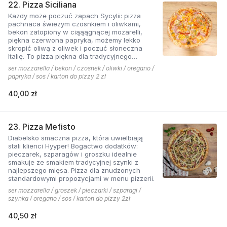
22. Pizza Siciliana
Każdy może poczuć zapach Sycylii: pizza
pachnaca świeżym czosnkiem i oliwkami,
bekon zatopiony w ciąąągnącej mozarelli,
piękna czerwona papryka, możemy lekko
skropić oliwą z oliwek i poczuć słoneczna
Italię. To pizza piękna dla tradycyjnego
podniebienia
ser mozzarella / bekon / czosnek / oliwki / oregano /
papryka / sos / karton do pizzy 2 zł
40,00 zł
23. Pizza Mefisto
Diabelsko smaczna pizza, która uwielbiają
stali klienci Hyyper! Bogactwo dodatków:
pieczarek, szparagów i groszku idealnie
smakuje ze smakiem tradycyjnej szynki z
najlepszego mięsa. Pizza dla znudzonych
standardowymi propozycjami w menu pizzerii.
ser mozzarella / groszek / pieczarki / szparagi /
szynka / oregano / sos / karton do pizzy 2zł
40,50 zł