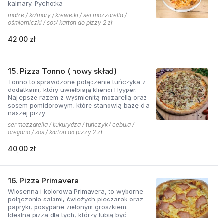
kalmary. Pychotka
małże / kalmary / krewetki / ser mozzarella /
ośmiorniczki / sos/ karton do pizzy 2 zł
42,00 zł
15. Pizza Tonno ( nowy skład)
Tonno to sprawdzone połączenie tuńczyka z
dodatkami, który uwielbiają klienci Hyyper.
Najlepsze razem z wyśmienitą mozarellą oraz
sosem pomidorowym, które stanowią bazę dla
naszej pizzy
ser mozzarella / kukurydza / tuńczyk / cebula /
oregano / sos / karton do pizzy 2 zł
40,00 zł
16. Pizza Primavera
Wiosenna i kolorowa Primavera, to wyborne
połączenie salami, świeżych pieczarek oraz
papryki, posypane zielonym groszkiem.
Idealna pizza dla tych, którzy lubią być