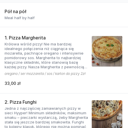
Pół na pół
Meal half by half
1. Pizza Margherita
Królowa wśród pizzy! Nie ma bardziej
idealnego połączenia niż ciągnąca się
mozarella, pachnące oregano i intensywnie
pomidorowy sos. Margherita to najbardziej
klasyczne składniki, które stanowią bazę
każdej pizzy. Nasza Margherita z pewnością
nie ma sobie równych w okolicy!
oregano / ser mozzarella / sos / karton do pizzy 2zł
33,00 zł
2. Pizza Funghi
Jedna z najczęściej zamawianych pizzy w
sieci Hyyper! Minimum składników, maksimum
smaku – pieczarki wystarczą, żeby Margherita
stała się jeszcze bardziej smakowita. Funghi
to kolejny klasyk, którego nie można pominąć