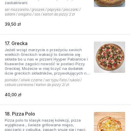
zaskakiwani.
ser mozzarella / groszek / papryka / pieczarki /
salami / oregano / sos / karton do pizzy 2 zł
39,50 zł
17. Grecka
Jeżeli wciąż marzycie o przeżyciu swoich
wielkich Greckich wakacji to świetnie się
składa bo u nas w pizzerii Hyyper Pabianice i
Ksawerów zagości nowość w postaci Pizzy
Greckiej. Możecie w niej liczyć na dodatek
iście greckich składników, przywołujących na
myśl piaszczyste plaże i ciepły klimat - ser
pomidor / oliwki czarne / ser typu Feta / rukola /
typu feta, którego oryginalny smak doskonale
cebula czerwona / karton do pizzy 2/ zł
współgra z przypieczoną czerwoną cebulką,
a także oliwki czarne, które nadają pizzy
40,00 zł
wyjątkowo greckiego charakteru. Jest to pizza
dla miłośników wyjątkowych smaków, którzy
nie boją się poznawać nowych połączeń.
18. Pizza Polo
Pizza polo to klasyk naszej kolekcji, pizza
wyjątkowa , świeże grillowane mięso,
pieczarki z cebulką, zapach snuje się i nęci,