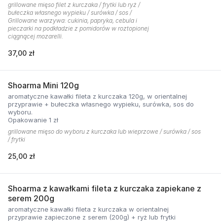
grillowane mięso filet z kurczaka / frytki lub ryż /
bułeczka własnego wypieku / surówka / sos /
Grillowane warzywa: cukinia, papryka, cebula i
pieczarki na podkładzie z pomidorów w roztopionej
ciągnącej mozarelli.
37,00 zł
Shoarma Mini 120g
aromatyczne kawałki fileta z kurczaka 120g, w orientalnej
przyprawie + bułeczka własnego wypieku, surówka, sos do
wyboru.
Opakowanie 1 zł
grillowane mięso do wyboru z kurczaka lub wieprzowe / surówka / sos
/ frytki
25,00 zł
Shoarma z kawałkami fileta z kurczaka zapiekane z
serem 200g
aromatyczne kawałki fileta z kurczaka w orientalnej
przyprawie zapieczone z serem (200g) + ryż lub frytki