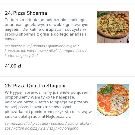
24. Pizza Shoarma
To bardzo orientalne połączenie słodkiego
ananasa i gorzkawych oliwek z grillowanym
mięsem . Delikatnie chrupiąca i soczysta w
środku shoarma z grilla a do tego ananas i
oliwki!
ser mozzarella / ananas / grillowane mięso z
kurczaka lub wieprzowe / oliwki / oregano / sos /
karton do pizzy 2 zł
41,00 zł
25. Pizza Quattro Stagioni
W Hyyper sprawdzilliśmy już wiele połączeń i
proponujemy Wam tylko te najlepsze.
Kolorowa pizza Quattro to specjalny przepis
naszej pizzerii: szynka ze świeżymi
pieczarkami i pomidorem przykryta ostrawą w
smaku sałatą rucolla! Najlepsza z
czosnkowym sosem według naszej receptury
ser mozzarella / pieczarki / pomidor / sałata rukola /
sos / karton do pizzy 2 zł / szynka / oregano