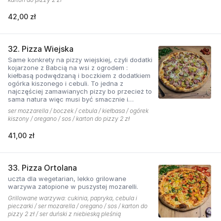
42,00 zł
32. Pizza Wiejska
Same konkrety na pizzy wiejskiej, czyli dodatki
kojarzone z Babcią na wsi z ogrodem :
kiełbasą podwędzaną i boczkiem z dodatkiem
ogórka kiszonego i cebuli. To jedna z
najczęściej zamawianych pizzy bo przecież to
sama natura więc musi być smacznie i
naturalne . Najlepsza jest z sosem ostrym
ser mozzarella / boczek / cebula / kiełbasa / ogórek
pomidorowym!
kiszony / oregano / sos / karton do pizzy 2 zł
41,00 zł
33. Pizza Ortolana
uczta dla wegetarian, lekko grilowane
warzywa zatopione w puszystej mozarelli.
Grillowane warzywa: cukinia, papryka, cebula i
pieczarki / ser mozarella / oregano / sos / karton do
pizzy 2 zł / ser duński z niebieską pleśnią