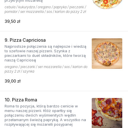
przykrytym mozarellą
cebula / kukurydza / oregano / papryka / pieczarki /
pomidor / ser mozzarella / sos / karton do pizzy 2 zł
39,50 zł
9. Pizza Capriciosa
Najprostsze połączenia są najlepsze i wiedzą
to szefowie naszej pizzerii. Szynka z
pieczarkami to duet składników, które tworzą
naszą Capriciosę
oregano / pieczarki / ser mozzarella / sos / karton do
pizzy 2 zł / szynka
39,00 zł
10. Pizza Roma
Roma to pozycja, którą bardzo cenicie w
menu naszej pizzerii. Któż oparłby się
połączeniu dwóch wyśmienitych wędlin
przełamanym świeżą papryką. A wszystko na
rozpływającej się mozarelli posypanej