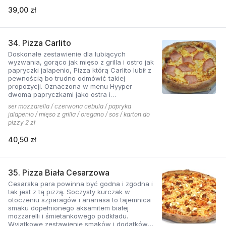
39,00 zł
34. Pizza Carlito
Doskonałe zestawienie dla lubiących
wyzwania, gorąco jak mięso z grilla i ostro jak
papryczki jalapenio, Pizza którą Carlito lubił z
pewnością bo trudno odmówić takiej
propozycji. Oznaczona w menu Hyyper
dwoma papryczkami jako ostra i
niebezpieczna.
ser mozzarella / czerwona cebula / papryka
jalapenio / mięso z grilla / oregano / sos / karton do
pizzy 2 zł
40,50 zł
35. Pizza Biała Cesarzowa
Cesarska para powinna być godna i zgodna i
tak jest z tą pizzą. Soczysty kurczak w
otoczeniu szparagów i ananasa to tajemnica
smaku dopełnionego aksamitem białej
mozzarelli i śmietankowego podkładu.
Wyjątkowe zestawienie smaków i dodatków