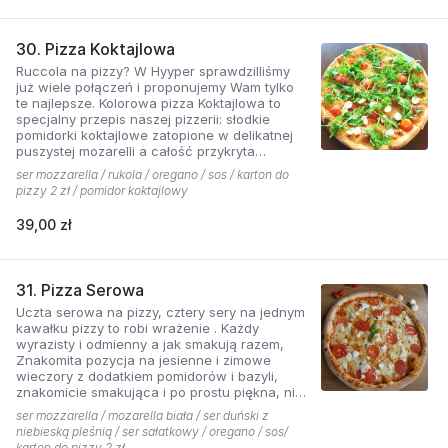
30. Pizza Koktajlowa
Ruccola na pizzy? W Hyyper sprawdzilliśmy
już wiele połączeń i proponujemy Wam tylko
te najlepsze. Kolorowa pizza Koktajlowa to
specjalny przepis naszej pizzerii: słodkie
pomidorki koktajlowe zatopione w delikatnej
puszystej mozarelli a całość przykryta
ostrawą w smaku sałatą! To bardzo włoska w
ser mozzarella / rukola / oregano / sos / karton do
smaku i wyglądzie pizza.
pizzy 2 zł / pomidor koktajlowy
39,00 zł
31. Pizza Serowa
Uczta serowa na pizzy, cztery sery na jednym
kawałku pizzy to robi wrażenie . Każdy
wyrazisty i odmienny a jak smakują razem,
Znakomita pozycja na jesienne i zimowe
wieczory z dodatkiem pomidorów i bazyli,
znakomicie smakująca i po prostu piękna, nie
sposób się oprzeć pokusie .
ser mozzarella / mozarella biała / ser duński z
niebieską pleśnią / ser sałatkowy / oregano / sos/
karton do pizzy 2 zł