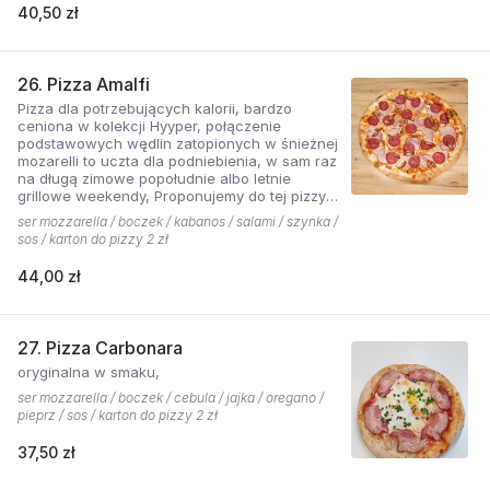
40,50 zł
26. Pizza Amalfi
Pizza dla potrzebujących kalorii, bardzo
ceniona w kolekcji Hyyper, połączenie
podstawowych wędlin zatopionych w śnieżnej
mozarelli to uczta dla podniebienia, w sam raz
na długą zimowe popołudnie albo letnie
grillowe weekendy, Proponujemy do tej pizzy
sos pomidorowy pikantny z dodatkiem cebuli.
ser mozzarella / boczek / kabanos / salami / szynka /
sos / karton do pizzy 2 zł
44,00 zł
27. Pizza Carbonara
oryginalna w smaku,
ser mozzarella / boczek / cebula / jajka / oregano /
pieprz / sos / karton do pizzy 2 zł
37,50 zł