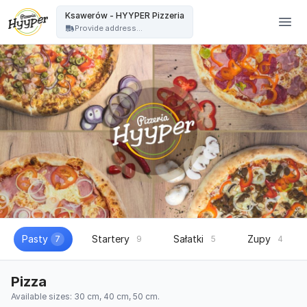
HYYPER Pizzeria - Ksawerów - HYYPER Pizzeria
Ksawerów - HYYPER Pizzeria
Provide address...
Pasty
Startery
Sałatki
Zupy
7
9
5
4
Pizza
Available sizes: 30 cm, 40 cm, 50 cm.