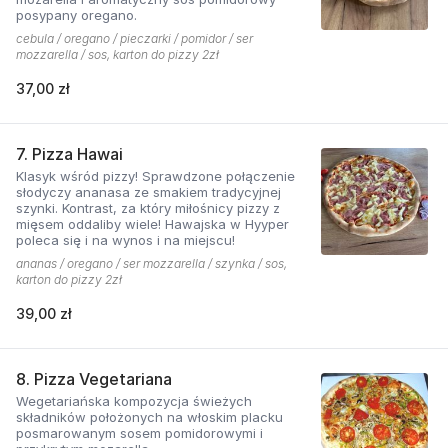
posypany oregano.
cebula / oregano / pieczarki / pomidor / ser
mozzarella / sos, karton do pizzy 2zł
37,00 zł
7. Pizza Hawai
Klasyk wśród pizzy! Sprawdzone połączenie
słodyczy ananasa ze smakiem tradycyjnej
szynki. Kontrast, za który miłośnicy pizzy z
mięsem oddaliby wiele! Hawajska w Hyyper
poleca się i na wynos i na miejscu!
ananas / oregano / ser mozzarella / szynka / sos,
karton do pizzy 2zł
39,00 zł
8. Pizza Vegetariana
Wegetariańska kompozycja świeżych
składników położonych na włoskim placku
posmarowanym sosem pomidorowymi i