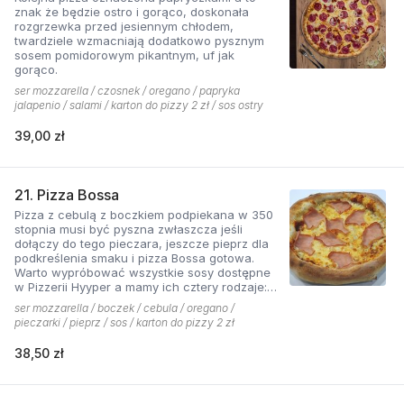
znak że będzie ostro i gorąco, doskonała
rozgrzewka przed jesiennym chłodem,
twardziele wzmacniają dodatkowo pysznym
sosem pomidorowym pikantnym, uf jak
gorąco.
ser mozzarella / czosnek / oregano / papryka
jalapenio / salami / karton do pizzy 2 zł / sos ostry
39,00 zł
21. Pizza Bossa
Pizza z cebulą z boczkiem podpiekana w 350
stopnia musi być pyszna zwłaszcza jeśli
dołączy do tego pieczara, jeszcze pieprz dla
podkreślenia smaku i pizza Bossa gotowa.
Warto wypróbować wszystkie sosy dostępne
w Pizzerii Hyyper a mamy ich cztery rodzaje:
pomidorowy łagodny, pomidorowy pikantny,
ser mozzarella / boczek / cebula / oregano /
jogurtowo-czosnkowy oraz sos słodko-
pieczarki / pieprz / sos / karton do pizzy 2 zł
kwaśny , każdy niepowtarzalny w smaku.
38,50 zł