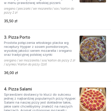
w menu prawdziwej włoskiej pizzerii.
oregano / pieczarki / ser mozarella / sos / karton do
pizzy 2 zł
35,50 zł
3. Pizza Porto
Prostota połączenia włoskiego placka wg
receptury Hyyper z sosem pomidorowym,
wysokiej jakości serem mozarella i oregano
oraz tradycyjnej polskiej szynki
orergano / ser mozzarella / sos/ karton do pizzy 2 zł
/ szynka / Karton do pizzy (2zł)
36,00 zł
4. Pizza Salami
Sprawdzeni dostawcy to klucz do sukcesu
jednej z najbardziej popularnych pizzy Hyyper.
Salami na naszej pizzy jest dokładnie takie,
jakie sami chcielibyśmy znaleźć na naszych
talerzach. Aromat roztopionej mozarelli i