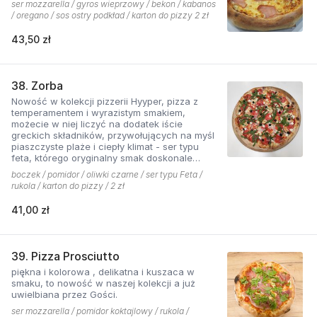
ser mozzarella / gyros wieprzowy / bekon / kabanos
/ oregano / sos ostry podkład / karton do pizzy 2 zł
43,50 zł
38. Zorba
Nowość w kolekcji pizzerii Hyyper, pizza z
temperamentem i wyrazistym smakiem,
możecie w niej liczyć na dodatek iście
greckich składników, przywołujących na myśl
piaszczyste plaże i ciepły klimat - ser typu
feta, którego oryginalny smak doskonale
współgra z przypieczoną czerwoną cebulką,
boczek / pomidor / oliwki czarne / ser typu Feta /
a także oliwki czarne, które nadają pizzy
rukola / karton do pizzy / 2 zł
wyjątkowo greckiego charakteru, wszystko to
podkręcone zapachem i smakiem
41,00 zł
grillowanego boczku. Jest to pizza dla
miłośników wyjątkowych smaków, którzy nie
boją się poznawać nowych połączeń.
39. Pizza Prosciutto
piękna i kolorowa , delikatna i kuszaca w
smaku, to nowość w naszej kolekcji a już
uwielbiana przez Gości.
ser mozzarella / pomidor koktajlowy / rukola /