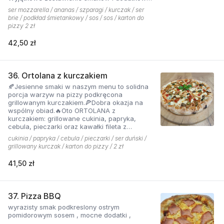
które tworzą jedną z najchętniej zamawianych
ser mozzarella / ananas / szparagi / kurczak / ser
pizzy z menu pizzerii Hyyper
brie / podkład śmietankowy / sos / sos / karton do
pizzy 2 zł
42,50 zł
36. Ortolana z kurczakiem
🍂Jesienne smaki w naszym menu to solidna
porcja warzyw na pizzy podkręcona
grillowanym kurczakiem.🍕Dobra okazja na
wspólny obiad.🔥Oto ORTOLANA z
kurczakiem: grillowane cukinia, papryka,
cebula, pieczarki oraz kawałki fileta z
dodatkiem sera z niebieską pleśnią.
cukinia / papryka / cebula / pieczarki / ser duński /
grillowany kurczak / karton do pizzy / 2 zł
41,50 zł
37. Pizza BBQ
wyrazisty smak podkreslony ostrym
pomidorowym sosem , mocne dodatki ,