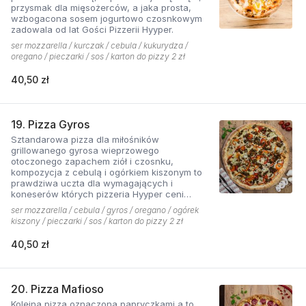
przysmak dla mięsożerców, a jaka prosta,
wzbogacona sosem jogurtowo czosnkowym
zadowala od lat Gości Pizzerii Hyyper.
ser mozzarella / kurczak / cebula / kukurydza /
oregano / pieczarki / sos / karton do pizzy 2 zł
40,50 zł
19. Pizza Gyros
Sztandarowa pizza dla miłośników
grillowanego gyrosa wieprzowego
otoczonego zapachem ziół i czosnku,
kompozycja z cebulą i ogórkiem kiszonym to
prawdziwa uczta dla wymagających i
koneserów których pizzeria Hyyper ceni
najbardziej. . Chodzą słuchy, że gyros Hyyper
ser mozzarella / cebula / gyros / oregano / ogórek
jest najlepszy w mieście
kiszony / pieczarki / sos / karton do pizzy 2 zł
40,50 zł
20. Pizza Mafioso
Kolejna pizza oznaczona papryczkami a to