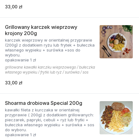
33,00 zł
Grillowany karczek wieprzowy
krojony 200g
karczek wieprzowy w orientalnej przyprawie
(200g) z dodatkiem ryżu lub frytek + bułeczka
własnego wypieku + surówka +sos do
wyboru.
opakowanie 1 zł
grillowane kawałki karczku wieprzowego / bułeczka
własnego wypieku / frytki lub ryż / surówka / sos
33,00 zł
Shoarma drobiowa Special 200g
kawałki fileta z kurczaka w orientalnej
przyprawie ( 200g) z dodatkiem grillowanych:
pieczarek, papryki, cebuli + ryż lub frytki +
bułeczka własnego wypieku + surówka + sos
do wyboru.
opakowanie 1 zł