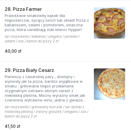
28. Pizza Farmer
Prawdziwie smakowity kąsek dla
mięsożerców, sycący lunch lub obiad! Pizza z
kabanosem, salami i pomidorem, smaczna
pizza, która uwielbiają stali klienci Hyyper!
ser mozzarella / kabanos / oregano / pomidor /
salami / sos / karton do pizzy 2 zł
40,00 zł
29. Pizza Biały Cesarz
Pierwszy z cesarskiej pary , dostojny i
wyniosły jak ta pizza, bardzo wyjątkowa w
smaku : grillowane mięso przełamane
oryginalnym ostrawo-słonym serem z
niebieską pleśnia, Mocny wyraźny smak jak
czerwone wytrawne wino, jedna z gwiazd
kolekcji pizzerii Hyyper.
ser mozzarella / grillowany kurczak / ser duński z
niebieską pleśnią / zielony groszek / oregano / sos /
karton do pizzy 2 zł
41,50 zł