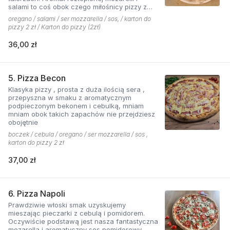
salami to coś obok czego miłośnicy pizzy z
mięsem nie przejdą obojętnie!
oregano / salami / ser mozzarella / sos, / karton do
pizzy 2 zł / Karton do pizzy (2zł)
36,00 zł
5. Pizza Becon
Klasyka pizzy , prosta z duża ilością sera ,
przepyszna w smaku z aromatycznym
podpieczonym bekonem i cebulką, mniam
mniam obok takich zapachów nie przejdziesz
obojętnie
boczek / cebula / oregano / ser mozzarella / sos ,
karton do pizzy 2 zł
37,00 zł
6. Pizza Napoli
Prawdziwie włoski smak uzyskujemy
mieszając pieczarki z cebulą i pomidorem.
Oczywiście podstawą jest nasza fantastyczna
mozarella i aromatyczny sos pomidorowy