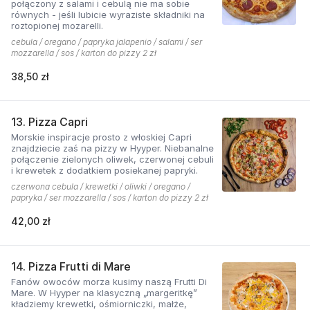
połączony z salami i cebulą nie ma sobie
równych - jeśli lubicie wyraziste składniki na
roztopionej mozarelli.
cebula / oregano / papryka jalapenio / salami / ser
mozzarella / sos / karton do pizzy 2 zł
38,50 zł
13. Pizza Capri
Morskie inspiracje prosto z włoskiej Capri
znajdziecie zaś na pizzy w Hyyper. Niebanalne
połączenie zielonych oliwek, czerwonej cebuli
i krewetek z dodatkiem posiekanej papryki.
czerwona cebula / krewetki / oliwki / oregano /
papryka / ser mozzarella / sos / karton do pizzy 2 zł
42,00 zł
14. Pizza Frutti di Mare
Fanów owoców morza kusimy naszą Frutti Di
Mare. W Hyyper na klasyczną „margeritkę”
kładziemy krewetki, ośmiorniczki, małże,