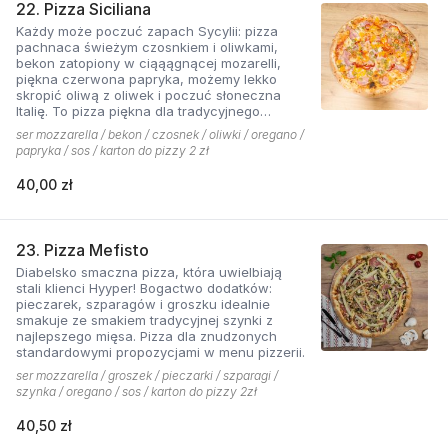
22. Pizza Siciliana
Każdy może poczuć zapach Sycylii: pizza
pachnaca świeżym czosnkiem i oliwkami,
bekon zatopiony w ciąąągnącej mozarelli,
piękna czerwona papryka, możemy lekko
skropić oliwą z oliwek i poczuć słoneczna
Italię. To pizza piękna dla tradycyjnego
podniebienia
ser mozzarella / bekon / czosnek / oliwki / oregano /
papryka / sos / karton do pizzy 2 zł
40,00 zł
23. Pizza Mefisto
Diabelsko smaczna pizza, która uwielbiają
stali klienci Hyyper! Bogactwo dodatków:
pieczarek, szparagów i groszku idealnie
smakuje ze smakiem tradycyjnej szynki z
najlepszego mięsa. Pizza dla znudzonych
standardowymi propozycjami w menu pizzerii.
ser mozzarella / groszek / pieczarki / szparagi /
szynka / oregano / sos / karton do pizzy 2zł
40,50 zł