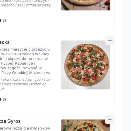
arella / kukurydza / tuńczyk /
 oregano / sos / karton do pizzy
 zł
recka
 wciąż marzycie o przeżyciu
 wielkich Greckich wakacji
ie się składa bo u nas w
i Hyyper Pabianice i
rów zagości nowość w
i Pizzy Greckiej. Możecie w
czyć na dodatek iście
/ oliwki czarne / ser typu Feta /
ch składników,
/ cebula czerwona / karton do
łujących na myśl
 zł
yste plaże i ciepły klimat -
u feta, którego oryginalny
 zł
oskonale współgra z
eczoną czerwoną cebulką, a
liwki czarne, które nadają
wyjątkowo greckiego
eru. Jest to pizza dla
izza Gyros
ików wyjątkowych smaków,
a dla miłośników
 nie boją się poznawać