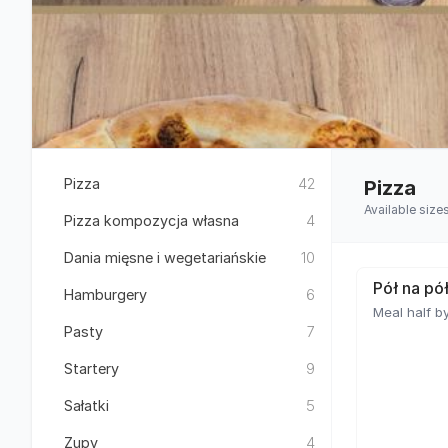
Pizza
42
Pizza
Available size
Pizza kompozycja własna
4
Dania mięsne i wegetariańskie
10
Pół na pó
Hamburgery
6
Meal half by
Pasty
7
Startery
9
Sałatki
5
Zupy
4