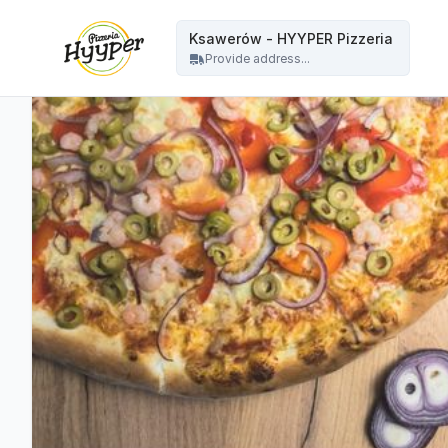
HYYPER Pizzeria - Ksawerów - HYYPER Pizzeria
Ksawerów - HYYPER Pizzeria
Provide address...