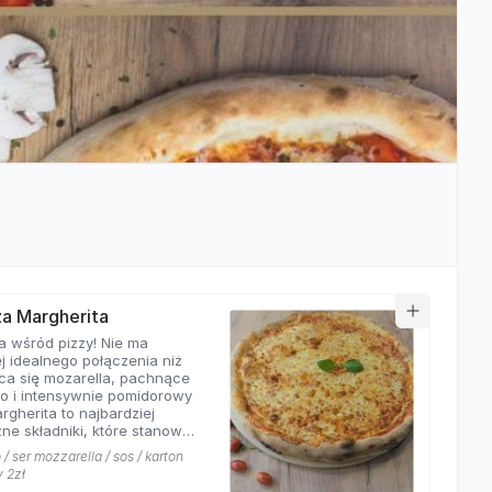
zza Margherita
a wśród pizzy! Nie ma
j idealnego połączenia niż
ca się mozarella, pachnące
o i intensywnie pomidorowy
rgherita to najbardziej
ne składniki, które stanowią
ej pizzy. Nasza
/ ser mozzarella / sos / karton
rita z pewnością nie ma
y 2zł
równych w okolicy!