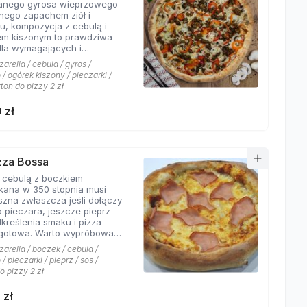
wanego gyrosa wieprzowego
 połączeń.
nego zapachem ziół i
u, kompozycja z cebulą i
em kiszonym to prawdziwa
dla wymagających i
rów których pizzeria Hyyper
arella / cebula / gyros /
jbardziej. . Chodzą słuchy,
/ ogórek kiszony / pieczarki /
os Hyyper jest najlepszy w
rton do pizzy 2 zł
e
 zł
izza Bossa
z cebulą z boczkiem
kana w 350 stopnia musi
szna zwłaszcza jeśli dołączy
o pieczara, jeszcze pieprz
dkreślenia smaku i pizza
Warto wypróbować
kie sosy dostępne w Pizzerii
arella / boczek / cebula /
 a mamy ich cztery rodzaje:
/ pieczarki / pieprz / sos /
rowy łagodny, pomidorowy
o pizzy 2 zł
ny, jogurtowo-czosnkowy
os słodko-kwaśny , każdy
 zł
tarzalny w smaku.