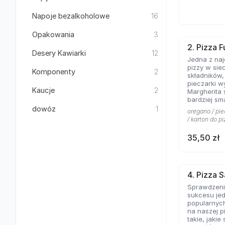
Napoje bezalkoholowe
16
Opakowania
3
2. Pizza F
Desery Kawiarki
12
Jedna z na
pizzy w sie
Komponenty
2
składników
pieczarki w
Kaucje
2
Margherita 
bardziej sm
kolejny kla
dowóz
1
oregano / pie
pominąć w 
/ karton do pi
włoskiej pizz
35,50 zł
4. Pizza 
Sprawdzeni
sukcesu jed
popularnych
na naszej p
takie, jakie