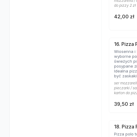
mozzarella / 
do pizzy 2 zł
42,00 zł
16. Pizza
Wiosenna i 
wyborne poł
świeżych pi
posypane z
Idealna pizz
być zaskaki
ser mozzarell
pieczarki / sa
karton do piz
39,50 zł
18. Pizza 
Pizza polo t