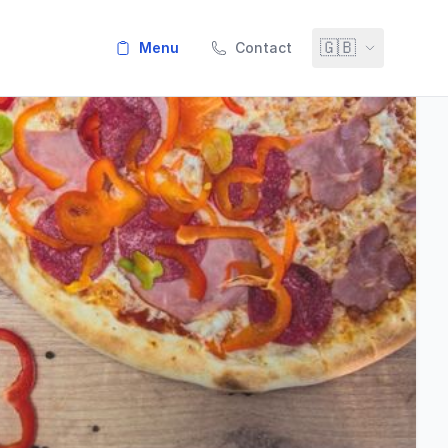
🇬🇧
menu
Contact