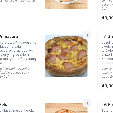
ośmiorniczki / sos/ karton
ser mozz
cebula /
2 zł
40,00
 Primavera
17. G
kolorowa Primavera, to
Jeżeli
ączenie salami,
swoich
eczarek oraz papryki,
to świetn
ielonym groszkiem.
pizzeri
a dla tych, którzy lubią
Ksawe
wani.
postac
niej li
a / groszek / papryka /
pomidor 
grecki
lami / oregano / sos /
rukola 
przywo
zy 2 zł
pizzy 2/
piaszcz
ser typ
40,00
smak d
przypi
także o
pizzy 
charakt
Polo
19. P
miłośn
o klasyk naszej kolekcji,
Sztandarowa pizz
którzy