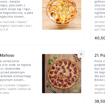
kowa , świeże
grillo
nowych
mięso, pieczarki z
otoczo
h snuje się i nęci,
czosnk
a mięsożerców, a jaka
ogórki
bogacona sosem
uczta 
czosnkowym zadowala
konese
a / kurczak / cebula /
ser mozz
 Pizzerii Hyyper.
ceni na
regano / pieczarki / sos /
oregano 
że gyr
zy 2 zł
sos / ka
mieści
40,50
 Mafioso
21. P
za oznaczona
Pizza 
 a to znak że będzie
podpie
konała
być py
 przed jesiennym
do teg
wardziele wzmacniają
dla po
 pysznym sosem
Bossa gotowa. 
m pikantnym, uf jak
wszyst
a / czosnek / oregano /
ser mozz
Hyyper
enio / salami / karton do
oregano 
pomido
os ostry
karton d
pikant
oraz s
38,50
niepow