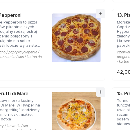
 Pepperoni
13. Pi
 Pepperoni to pizza
Morskie
ków pikantniejszych
Capri 
cjalny rodzaj ostrej
Hyyper
apenio połączony z
zielon
bulą nie ma sobie
i krew
papryki
 roztopionej mozarelli.
ano / papryka jalapenio /
czerwona
ozzarella / sos / karton do
oregano 
/ karton
42,00
Frutti di Mare
15. P
ców morza kusimy
Tonno 
i Di Mare. W Hyyper na
tuńczy
margeritkę” kładziemy
uwielbi
śmiorniczki, małże,
razem 
chotka
sosem 
stanow
ry / krewetki / ser