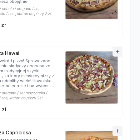
iesz obojętnie
 cebula / oregano / ser
la / sos , karton do pizzy 2 zł
 zł
zza Hawai
 wśród pizzy! Sprawdzone
enie słodyczy ananasa ze
m tradycyjnej szynki.
t, za który miłośnicy pizzy z
 oddaliby wiele! Hawajska
er poleca się i na wynos i
jscu!
 oregano / ser mozzarella /
 sos, karton do pizzy 2zł
 zł
zza Capriciosa