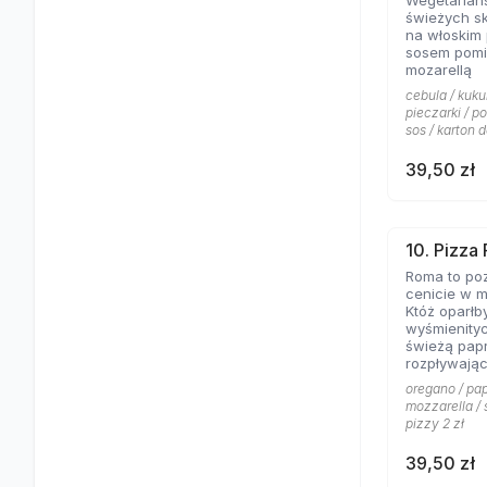
Wegetariań
świeżych s
na włoskim
sosem pomi
mozarellą
cebula / kuku
pieczarki / p
sos / karton d
39,50 zł
10. Pizza
Roma to poz
cenicie w m
Któż oparłb
wyśmienity
świeżą papr
rozpływając
posypanej 
oregano / pap
mozzarella / 
pizzy 2 zł
39,50 zł