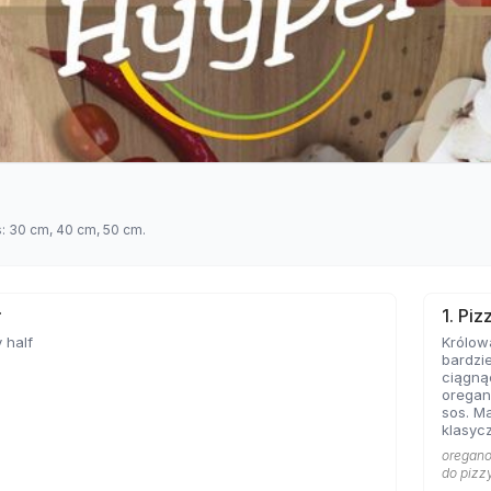
s: 30 cm, 40 cm, 50 cm.
ł
1. Pi
 half
Królow
bardzie
ciągną
oregan
sos. Ma
klasycz
bazę każd
oregano 
Marghe
do pizz
sobie 