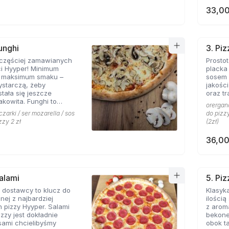
33,00
unghi
3. Pi
jczęściej zamawianych
Prosto
ci Hyyper! Minimum
placka
, maksimum smaku –
sosem 
ystarczą, żeby
jakośc
stała się jeszcze
oraz tr
akowita. Funghi to
orergano
syk, którego nie można
czarki / ser mozarella / sos
do pizzy
menu prawdziwej
zzy 2 zł
(2zł)
erii.
36,00
Salami
5. Pi
 dostawcy to klucz do
Klasyka
nej z najbardziej
ilości
 pizzy Hyyper. Salami
z arom
izzy jest dokładnie
bekone
 sami chcielibyśmy
obok takich zapachów nie