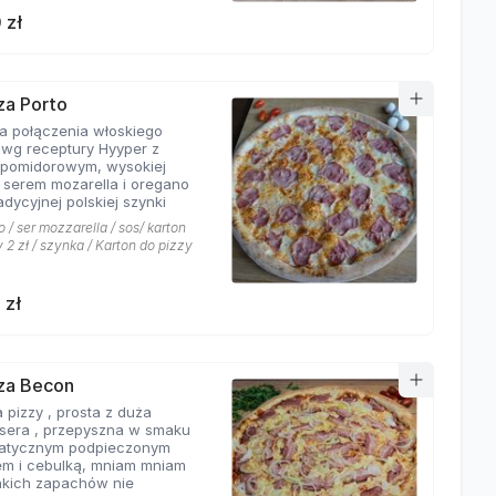
 zł
zza Porto
ta połączenia włoskiego
 wg receptury Hyyper z
pomidorowym, wysokiej
i serem mozarella i oregano
adycyjnej polskiej szynki
 / ser mozzarella / sos/ karton
 2 zł / szynka / Karton do pizzy
 zł
zza Becon
 pizzy , prosta z duża
ą sera , przepyszna w smaku
atycznym podpieczonym
m i cebulką, mniam mniam