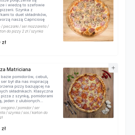
stsze połączenia są
sze i wiedzą to szefowie
pizzerii. Szynka z
rkami to duet składników,
tworzą naszą Capriciosę
/ pieczarki / ser mozzarella /
rton do pizzy 2 zł / szynka
 zł
zza Matriciana
 bazie pomidorów, cebuli,
 ser był dla nas inspiracją
orzenia pizzy bazującej na
ych składnikach. Klasyczna
 pizza z szynką, pomidorami
ą, jeden z ulubionych
 klientów Hyyper!
 oregano / pomidor / ser
la / szynka / sos / karton do
zł
 zł