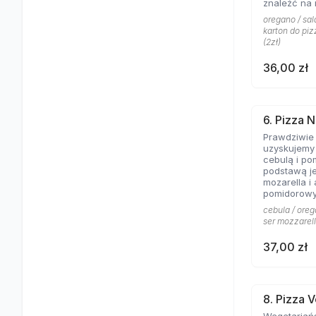
znaleźć na 
Aromat rozto
oregano / sala
salami to c
karton do piz
pizzy z mię
(2zł)
obojętnie!
36,00 zł
6. Pizza N
Prawdziwie
uzyskujemy 
cebulą i po
podstawą je
mozarella i
pomidorowy
cebula / oreg
ser mozzarell
37,00 zł
8. Pizza 