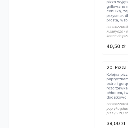
pizza wyjąt
grillowane 
cebulką, zapac
przysmak dl
prosta, wz
jogurtowo 
ser mozzarell
od lat Gości
kukurydza / o
karton do piz
40,50 zł
20. Pizza
Kolejna piz
papryczkami
ostro i gorąco, dos
rozgrzewka
chłodem, t
dodatkowo
pomidorowy
ser mozzarell
gorąco.
papryka jalap
pizzy 2 zł / s
39,00 zł