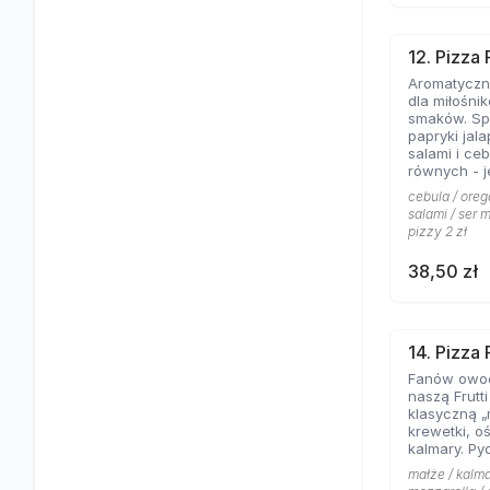
12. Pizza
Aromatyczne
dla miłośni
smaków. Spe
papryki jal
salami i ce
równych - jeśli lubicie wyraziste
składniki na
cebula / oreg
salami / ser m
pizzy 2 zł
38,50 zł
14. Pizza 
Fanów owo
naszą Frutt
klasyczną „
krewetki, o
kalmary. Py
małże / kalma