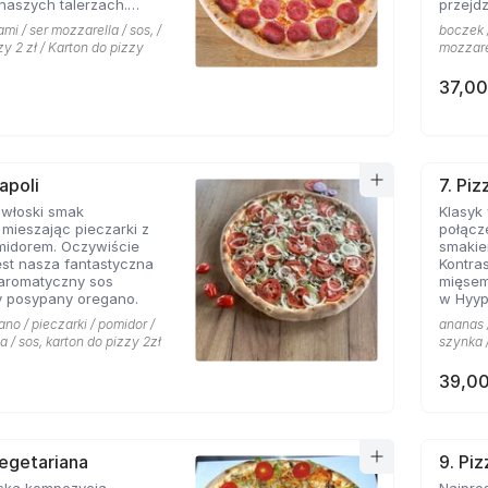
naszych talerzach.
przejdz
pionej mozarelli i
mi / ser mozzarella / sos, /
boczek /
oś obok czego miłośnicy
zy 2 zł / Karton do pizzy
mozzarel
sem nie przejdą
37,00
apoli
7. Pi
 włoski smak
Klasyk
mieszając pieczarki z
połącz
midorem. Oczywiście
smakie
st nasza fantastyczna
Kontras
 aromatyczny sos
mięsem
 posypany oregano.
w Hyyp
na mie
ano / pieczarki / pomidor /
ananas /
a / sos, karton do pizzy 2zł
szynka /
39,00
Vegetariana
9. Pi