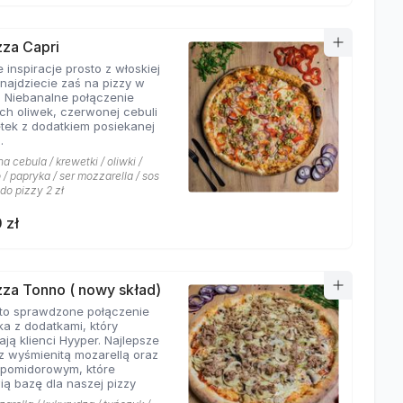
zza Capri
 inspiracje prosto z włoskiej
znajdziecie zaś na pizzy w
. Niebanalne połączenie
ych oliwek, czerwonej cebuli
etek z dodatkiem posiekanej
.
 cebula / krewetki / oliwki /
/ papryka / ser mozzarella / sos
 do pizzy 2 zł
 zł
izza Tonno ( nowy skład)
to sprawdzone połączenie
ka z dodatkami, który
ają klienci Hyyper. Najlepsze
z wyśmienitą mozarellą oraz
pomidorowym, które
ią bazę dla naszej pizzy