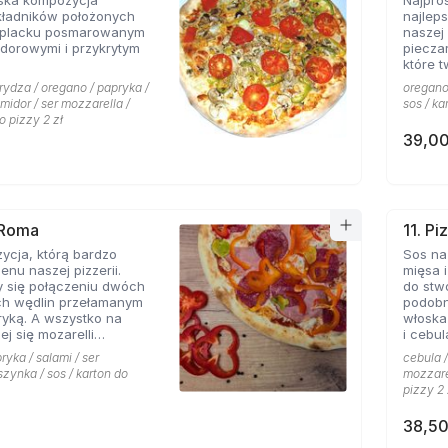
ska kompozycja
Najpro
kładników położonych
najlep
 placku posmarowanym
naszej 
dorowymi i przykrytym
piecza
które 
rydza / oregano / papryka /
oregano 
omidor / ser mozzarella /
sos / ka
o pizzy 2 zł
39,00
 Roma
11. Pi
ycja, którą bardzo
Sos na
enu naszej pizzerii.
mięsa i
y się połączeniu dwóch
do stw
ch wędlin przełamanym
podobn
yką. A wszystko na
włoska
ej się mozarelli
i cebul
oregano.
smaków
ryka / salami / ser
cebula /
szynka / sos / karton do
mozzarel
pizzy 2 
38,50