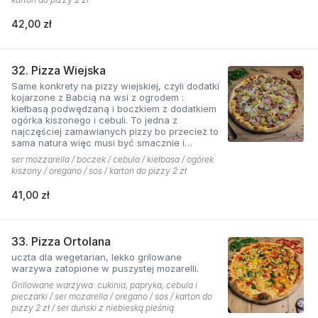
42,00 zł
32. Pizza Wiejska
Same konkrety na pizzy wiejskiej, czyli dodatki
kojarzone z Babcią na wsi z ogrodem :
kiełbasą podwędzaną i boczkiem z dodatkiem
ogórka kiszonego i cebuli. To jedna z
najczęściej zamawianych pizzy bo przecież to
sama natura więc musi być smacznie i
naturalne . Najlepsza jest z sosem ostrym
ser mozzarella / boczek / cebula / kiełbasa / ogórek
pomidorowym!
kiszony / oregano / sos / karton do pizzy 2 zł
41,00 zł
33. Pizza Ortolana
uczta dla wegetarian, lekko grilowane
warzywa zatopione w puszystej mozarelli.
Grillowane warzywa: cukinia, papryka, cebula i
pieczarki / ser mozarella / oregano / sos / karton do
pizzy 2 zł / ser duński z niebieską pleśnią