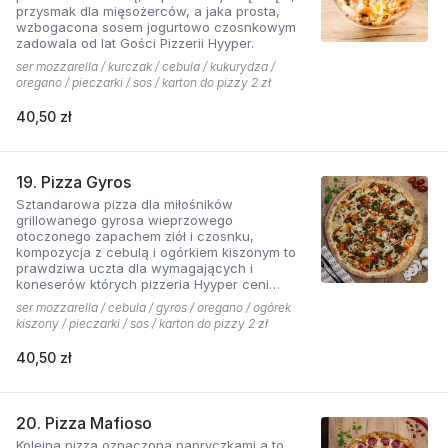
przysmak dla mięsożerców, a jaka prosta,
wzbogacona sosem jogurtowo czosnkowym
zadowala od lat Gości Pizzerii Hyyper.
ser mozzarella / kurczak / cebula / kukurydza /
oregano / pieczarki / sos / karton do pizzy 2 zł
40,50 zł
19. Pizza Gyros
Sztandarowa pizza dla miłośników
grillowanego gyrosa wieprzowego
otoczonego zapachem ziół i czosnku,
kompozycja z cebulą i ogórkiem kiszonym to
prawdziwa uczta dla wymagających i
koneserów których pizzeria Hyyper ceni
najbardziej. . Chodzą słuchy, że gyros Hyyper
ser mozzarella / cebula / gyros / oregano / ogórek
jest najlepszy w mieście
kiszony / pieczarki / sos / karton do pizzy 2 zł
40,50 zł
20. Pizza Mafioso
Kolejna pizza oznaczona papryczkami a to