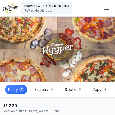
HYYPER Pizzeria - Ksawerów - HYYPER Pizzeria
Ksawerów - HYYPER Pizzeria
Provide address...
Pasty
Startery
Sałatki
Zupy
7
9
5
4
Pizza
Available sizes: 30 cm, 40 cm, 50 cm.