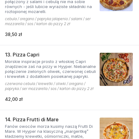
połączony z salami i cebulą nie ma sobie
równych - jeśli lubicie wyraziste składniki na
roztopionej mozarelli.
cebula / oregano / papryka jalapenio / salami / ser
mozzarella / sos / karton do pizzy 2 zł
38,50 zł
13. Pizza Capri
Morskie inspiracje prosto z włoskiej Capri
znajdziecie zaś na pizzy w Hyyper. Niebanalne
połączenie zielonych oliwek, czerwonej cebuli
i krewetek z dodatkiem posiekanej papryki.
czerwona cebula / krewetki / oliwki / oregano /
papryka / ser mozzarella / sos / karton do pizzy 2 zł
42,00 zł
14. Pizza Frutti di Mare
Fanów owoców morza kusimy naszą Frutti Di
Mare. W Hyyper na klasyczną „margeritkę”
kładziemy krewetki, ośmiorniczki, małże,