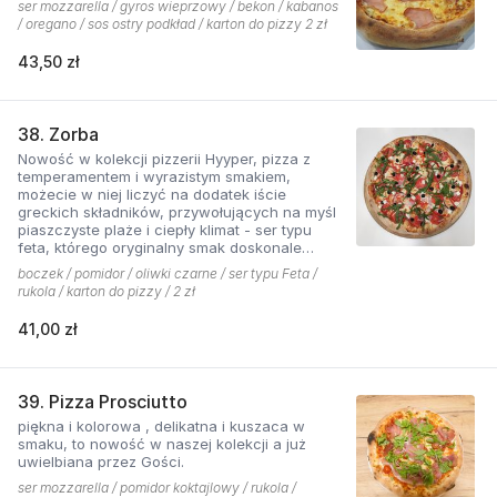
ser mozzarella / gyros wieprzowy / bekon / kabanos
/ oregano / sos ostry podkład / karton do pizzy 2 zł
43,50 zł
38. Zorba
Nowość w kolekcji pizzerii Hyyper, pizza z
temperamentem i wyrazistym smakiem,
możecie w niej liczyć na dodatek iście
greckich składników, przywołujących na myśl
piaszczyste plaże i ciepły klimat - ser typu
feta, którego oryginalny smak doskonale
współgra z przypieczoną czerwoną cebulką,
boczek / pomidor / oliwki czarne / ser typu Feta /
a także oliwki czarne, które nadają pizzy
rukola / karton do pizzy / 2 zł
wyjątkowo greckiego charakteru, wszystko to
podkręcone zapachem i smakiem
41,00 zł
grillowanego boczku. Jest to pizza dla
miłośników wyjątkowych smaków, którzy nie
boją się poznawać nowych połączeń.
39. Pizza Prosciutto
piękna i kolorowa , delikatna i kuszaca w
smaku, to nowość w naszej kolekcji a już
uwielbiana przez Gości.
ser mozzarella / pomidor koktajlowy / rukola /