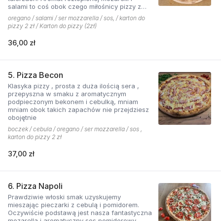
salami to coś obok czego miłośnicy pizzy z
mięsem nie przejdą obojętnie!
oregano / salami / ser mozzarella / sos, / karton do
pizzy 2 zł / Karton do pizzy (2zł)
36,00 zł
5. Pizza Becon
Klasyka pizzy , prosta z duża ilością sera ,
przepyszna w smaku z aromatycznym
podpieczonym bekonem i cebulką, mniam
mniam obok takich zapachów nie przejdziesz
obojętnie
boczek / cebula / oregano / ser mozzarella / sos ,
karton do pizzy 2 zł
37,00 zł
6. Pizza Napoli
Prawdziwie włoski smak uzyskujemy
mieszając pieczarki z cebulą i pomidorem.
Oczywiście podstawą jest nasza fantastyczna
mozarella i aromatyczny sos pomidorowy