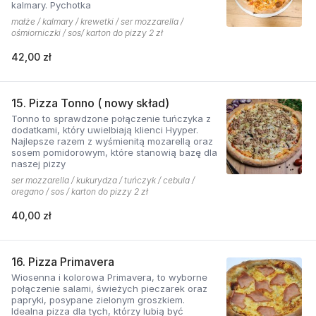
kalmary. Pychotka
małże / kalmary / krewetki / ser mozzarella /
ośmiorniczki / sos/ karton do pizzy 2 zł
42,00 zł
15. Pizza Tonno ( nowy skład)
Tonno to sprawdzone połączenie tuńczyka z
dodatkami, który uwielbiają klienci Hyyper.
Najlepsze razem z wyśmienitą mozarellą oraz
sosem pomidorowym, które stanowią bazę dla
naszej pizzy
ser mozzarella / kukurydza / tuńczyk / cebula /
oregano / sos / karton do pizzy 2 zł
40,00 zł
16. Pizza Primavera
Wiosenna i kolorowa Primavera, to wyborne
połączenie salami, świeżych pieczarek oraz
papryki, posypane zielonym groszkiem.
Idealna pizza dla tych, którzy lubią być