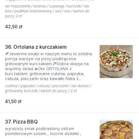
które tworzą jedną z najchętniej zamawianych
ser mozzarella / ananas / szparagi / kurczak / ser
pizzy z menu pizzerii Hyyper
brie / podkład śmietankowy / sos / sos / karton do
pizzy 2 zł
42,50 zł
36. Ortolana z kurczakiem
🍂Jesienne smaki w naszym menu to solidna
porcja warzyw na pizzy podkręcona
grillowanym kurczakiem.🍕Dobra okazja na
wspólny obiad.🔥Oto ORTOLANA z
kurczakiem: grillowane cukinia, papryka,
cebula, pieczarki oraz kawałki fileta z
dodatkiem sera z niebieską pleśnią.
cukinia / papryka / cebula / pieczarki / ser duński /
grillowany kurczak / karton do pizzy / 2 zł
41,50 zł
37. Pizza BBQ
wyrazisty smak podkreslony ostrym
pomidorowym sosem , mocne dodatki ,