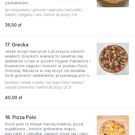
zaskakiwani.
ser mozzarella / groszek / papryka / pieczarki /
salami / oregano / sos / karton do pizzy 2 zł
39,50 zł
17. Grecka
Jeżeli wciąż marzycie o przeżyciu swoich
wielkich Greckich wakacji to świetnie się
składa bo u nas w pizzerii Hyyper Pabianice i
Ksawerów zagości nowość w postaci Pizzy
Greckiej. Możecie w niej liczyć na dodatek
iście greckich składników, przywołujących na
myśl piaszczyste plaże i ciepły klimat - ser
pomidor / oliwki czarne / ser typu Feta / rukola /
typu feta, którego oryginalny smak doskonale
cebula czerwona / karton do pizzy 2/ zł
współgra z przypieczoną czerwoną cebulką,
a także oliwki czarne, które nadają pizzy
40,00 zł
wyjątkowo greckiego charakteru. Jest to pizza
dla miłośników wyjątkowych smaków, którzy
nie boją się poznawać nowych połączeń.
18. Pizza Polo
Pizza polo to klasyk naszej kolekcji, pizza
wyjątkowa , świeże grillowane mięso,
pieczarki z cebulką, zapach snuje się i nęci,