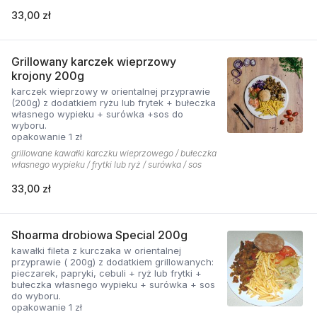
33,00 zł
Grillowany karczek wieprzowy
krojony 200g
karczek wieprzowy w orientalnej przyprawie
(200g) z dodatkiem ryżu lub frytek + bułeczka
własnego wypieku + surówka +sos do
wyboru.
opakowanie 1 zł
grillowane kawałki karczku wieprzowego / bułeczka
własnego wypieku / frytki lub ryż / surówka / sos
33,00 zł
Shoarma drobiowa Special 200g
kawałki fileta z kurczaka w orientalnej
przyprawie ( 200g) z dodatkiem grillowanych:
pieczarek, papryki, cebuli + ryż lub frytki +
bułeczka własnego wypieku + surówka + sos
do wyboru.
opakowanie 1 zł