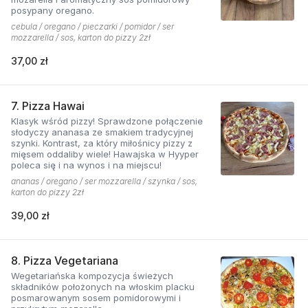
posypany oregano.
cebula / oregano / pieczarki / pomidor / ser
mozzarella / sos, karton do pizzy 2zł
37,00 zł
7. Pizza Hawai
Klasyk wśród pizzy! Sprawdzone połączenie
słodyczy ananasa ze smakiem tradycyjnej
szynki. Kontrast, za który miłośnicy pizzy z
mięsem oddaliby wiele! Hawajska w Hyyper
poleca się i na wynos i na miejscu!
ananas / oregano / ser mozzarella / szynka / sos,
karton do pizzy 2zł
39,00 zł
8. Pizza Vegetariana
Wegetariańska kompozycja świeżych
składników położonych na włoskim placku
posmarowanym sosem pomidorowymi i