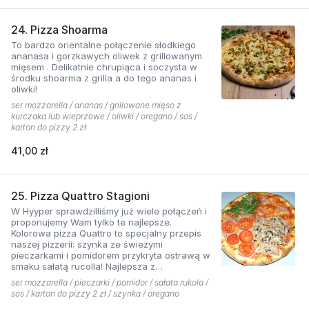
24. Pizza Shoarma
To bardzo orientalne połączenie słodkiego
ananasa i gorzkawych oliwek z grillowanym
mięsem . Delikatnie chrupiąca i soczysta w
środku shoarma z grilla a do tego ananas i
oliwki!
ser mozzarella / ananas / grillowane mięso z
kurczaka lub wieprzowe / oliwki / oregano / sos /
karton do pizzy 2 zł
41,00 zł
25. Pizza Quattro Stagioni
W Hyyper sprawdzilliśmy już wiele połączeń i
proponujemy Wam tylko te najlepsze.
Kolorowa pizza Quattro to specjalny przepis
naszej pizzerii: szynka ze świeżymi
pieczarkami i pomidorem przykryta ostrawą w
smaku sałatą rucolla! Najlepsza z
czosnkowym sosem według naszej receptury
ser mozzarella / pieczarki / pomidor / sałata rukola /
sos / karton do pizzy 2 zł / szynka / oregano