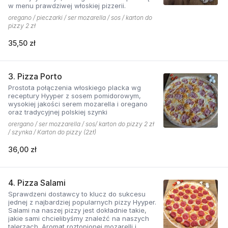
w menu prawdziwej włoskiej pizzerii.
oregano / pieczarki / ser mozarella / sos / karton do
pizzy 2 zł
35,50 zł
3. Pizza Porto
Prostota połączenia włoskiego placka wg
receptury Hyyper z sosem pomidorowym,
wysokiej jakości serem mozarella i oregano
oraz tradycyjnej polskiej szynki
orergano / ser mozzarella / sos/ karton do pizzy 2 zł
/ szynka / Karton do pizzy (2zł)
36,00 zł
4. Pizza Salami
Sprawdzeni dostawcy to klucz do sukcesu
jednej z najbardziej popularnych pizzy Hyyper.
Salami na naszej pizzy jest dokładnie takie,
jakie sami chcielibyśmy znaleźć na naszych
talerzach. Aromat roztopionej mozarelli i