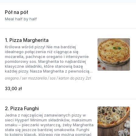
Pół na pół
Meal half by half
1. Pizza Margherita
Królowa wśród pizzy! Nie ma bardziej
idealnego połączenia niż ciągnąca się
mozarella, pachnące oregano i intensywnie
pomidorowy sos. Margherita to najbardziej
klasyczne składniki, które stanowią bazę
każdej pizzy. Nasza Margherita z pewnością
nie ma sobie równych w okolicy!
oregano / ser mozzarella / sos / karton do pizzy 2zł
33,00 zł
2. Pizza Funghi
Jedna z najczęściej zamawianych pizzy w
sieci Hyyper! Minimum składników, maksimum
smaku – pieczarki wystarczą, żeby Margherita
stała się jeszcze bardziej smakowita. Funghi
to kolejny klasyk, którego nie można pominąć