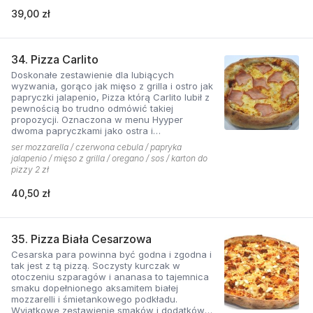
39,00 zł
34. Pizza Carlito
Doskonałe zestawienie dla lubiących
wyzwania, gorąco jak mięso z grilla i ostro jak
papryczki jalapenio, Pizza którą Carlito lubił z
pewnością bo trudno odmówić takiej
propozycji. Oznaczona w menu Hyyper
dwoma papryczkami jako ostra i
niebezpieczna.
ser mozzarella / czerwona cebula / papryka
jalapenio / mięso z grilla / oregano / sos / karton do
pizzy 2 zł
40,50 zł
35. Pizza Biała Cesarzowa
Cesarska para powinna być godna i zgodna i
tak jest z tą pizzą. Soczysty kurczak w
otoczeniu szparagów i ananasa to tajemnica
smaku dopełnionego aksamitem białej
mozzarelli i śmietankowego podkładu.
Wyjątkowe zestawienie smaków i dodatków