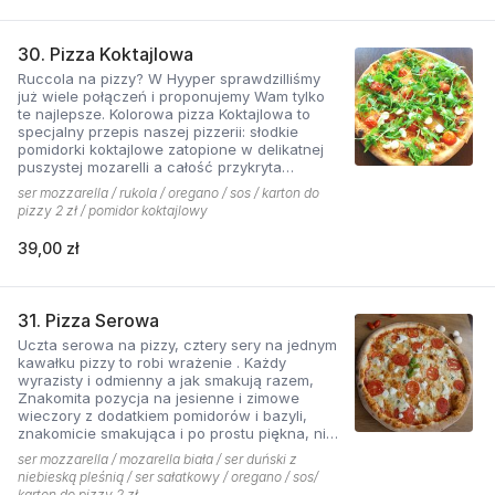
30. Pizza Koktajlowa
Ruccola na pizzy? W Hyyper sprawdzilliśmy
już wiele połączeń i proponujemy Wam tylko
te najlepsze. Kolorowa pizza Koktajlowa to
specjalny przepis naszej pizzerii: słodkie
pomidorki koktajlowe zatopione w delikatnej
puszystej mozarelli a całość przykryta
ostrawą w smaku sałatą! To bardzo włoska w
ser mozzarella / rukola / oregano / sos / karton do
smaku i wyglądzie pizza.
pizzy 2 zł / pomidor koktajlowy
39,00 zł
31. Pizza Serowa
Uczta serowa na pizzy, cztery sery na jednym
kawałku pizzy to robi wrażenie . Każdy
wyrazisty i odmienny a jak smakują razem,
Znakomita pozycja na jesienne i zimowe
wieczory z dodatkiem pomidorów i bazyli,
znakomicie smakująca i po prostu piękna, nie
sposób się oprzeć pokusie .
ser mozzarella / mozarella biała / ser duński z
niebieską pleśnią / ser sałatkowy / oregano / sos/
karton do pizzy 2 zł