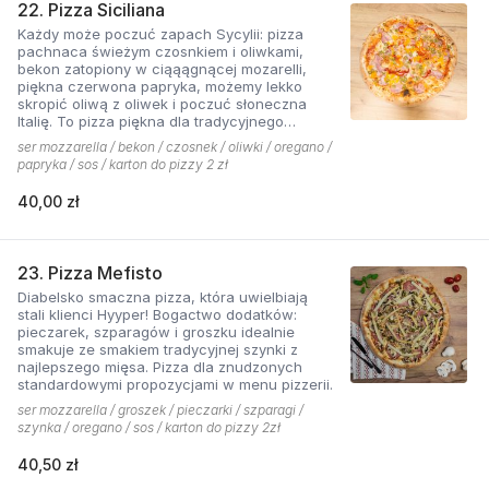
22. Pizza Siciliana
Każdy może poczuć zapach Sycylii: pizza
pachnaca świeżym czosnkiem i oliwkami,
bekon zatopiony w ciąąągnącej mozarelli,
piękna czerwona papryka, możemy lekko
skropić oliwą z oliwek i poczuć słoneczna
Italię. To pizza piękna dla tradycyjnego
podniebienia
ser mozzarella / bekon / czosnek / oliwki / oregano /
papryka / sos / karton do pizzy 2 zł
40,00 zł
23. Pizza Mefisto
Diabelsko smaczna pizza, która uwielbiają
stali klienci Hyyper! Bogactwo dodatków:
pieczarek, szparagów i groszku idealnie
smakuje ze smakiem tradycyjnej szynki z
najlepszego mięsa. Pizza dla znudzonych
standardowymi propozycjami w menu pizzerii.
ser mozzarella / groszek / pieczarki / szparagi /
szynka / oregano / sos / karton do pizzy 2zł
40,50 zł