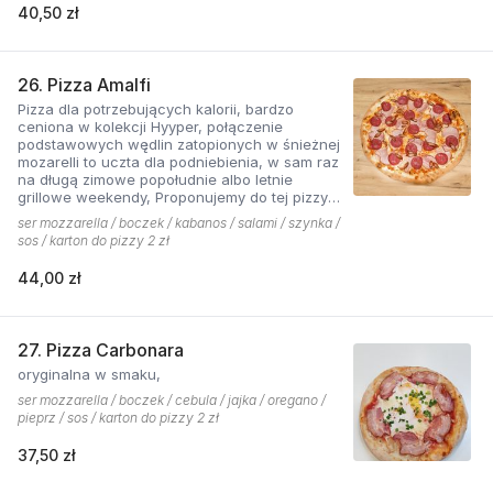
40,50 zł
26. Pizza Amalfi
Pizza dla potrzebujących kalorii, bardzo
ceniona w kolekcji Hyyper, połączenie
podstawowych wędlin zatopionych w śnieżnej
mozarelli to uczta dla podniebienia, w sam raz
na długą zimowe popołudnie albo letnie
grillowe weekendy, Proponujemy do tej pizzy
sos pomidorowy pikantny z dodatkiem cebuli.
ser mozzarella / boczek / kabanos / salami / szynka /
sos / karton do pizzy 2 zł
44,00 zł
27. Pizza Carbonara
oryginalna w smaku,
ser mozzarella / boczek / cebula / jajka / oregano /
pieprz / sos / karton do pizzy 2 zł
37,50 zł