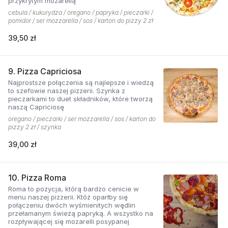
przykrytym mozarellą
cebula / kukurydza / oregano / papryka / pieczarki /
pomidor / ser mozzarella / sos / karton do pizzy 2 zł
39,50 zł
9. Pizza Capriciosa
Najprostsze połączenia są najlepsze i wiedzą
to szefowie naszej pizzerii. Szynka z
pieczarkami to duet składników, które tworzą
naszą Capriciosę
oregano / pieczarki / ser mozzarella / sos / karton do
pizzy 2 zł / szynka
39,00 zł
10. Pizza Roma
Roma to pozycja, którą bardzo cenicie w
menu naszej pizzerii. Któż oparłby się
połączeniu dwóch wyśmienitych wędlin
przełamanym świeżą papryką. A wszystko na
rozpływającej się mozarelli posypanej