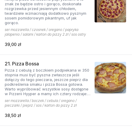
znak że będzie ostro i gorąco, doskonała
rozgrzewka przed jesiennym chłodem,
twardziele wzmacniają dodatkowo pysznym
sosem pomidorowym pikantnym, uf jak
gorąco.
ser mozzarella / czosnek / oregano / papryka
jalapenio / salami / karton do pizzy 2 zł / sos ostry
39,00 zł
21. Pizza Bossa
Pizza z cebulą z boczkiem podpiekana w 350
stopnia musi być pyszna zwłaszcza jeśli
dołączy do tego pieczara, jeszcze pieprz dla
podkreślenia smaku i pizza Bossa gotowa.
Warto wypróbować wszystkie sosy dostępne
w Pizzerii Hyyper a mamy ich cztery rodzaje:
pomidorowy łagodny, pomidorowy pikantny,
ser mozzarella / boczek / cebula / oregano /
jogurtowo-czosnkowy oraz sos słodko-
pieczarki / pieprz / sos / karton do pizzy 2 zł
kwaśny , każdy niepowtarzalny w smaku.
38,50 zł