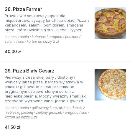
28. Pizza Farmer
Prawdziwie smakowity kąsek dla
mięsożerców, sycący lunch lub obiad! Pizza z
kabanosem, salami i pomidorem, smaczna
pizza, która uwielbiają stali klienci Hyyper!
ser mozzarella / kabanos / oregano / pomidor /
salami / sos / karton do pizzy 2 zł
40,00 zł
29. Pizza Biały Cesarz
Pierwszy z cesarskiej pary , dostojny i
wyniosły jak ta pizza, bardzo wyjątkowa w
smaku : grillowane mięso przełamane
oryginalnym ostrawo-słonym serem z
niebieską pleśnia, Mocny wyraźny smak jak
czerwone wytrawne wino, jedna z gwiazd
kolekcji pizzerii Hyyper.
ser mozzarella / grillowany kurczak / ser duński z
niebieską pleśnią / zielony groszek / oregano / sos /
karton do pizzy 2 zł
41,50 zł