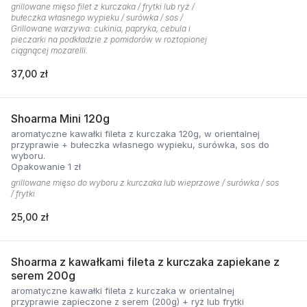
grillowane mięso filet z kurczaka / frytki lub ryż /
bułeczka własnego wypieku / surówka / sos /
Grillowane warzywa: cukinia, papryka, cebula i
pieczarki na podkładzie z pomidorów w roztopionej
ciągnącej mozarelli.
37,00 zł
Shoarma Mini 120g
aromatyczne kawałki fileta z kurczaka 120g, w orientalnej
przyprawie + bułeczka własnego wypieku, surówka, sos do
wyboru.
Opakowanie 1 zł
grillowane mięso do wyboru z kurczaka lub wieprzowe / surówka / sos
/ frytki
25,00 zł
Shoarma z kawałkami fileta z kurczaka zapiekane z
serem 200g
aromatyczne kawałki fileta z kurczaka w orientalnej
przyprawie zapieczone z serem (200g) + ryż lub frytki