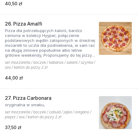
40,50 zł
26. Pizza Amalfi
Pizza dla potrzebujących kalorii, bardzo
ceniona w kolekcji Hyyper, połączenie
podstawowych wędlin zatopionych w śnieżnej
mozarelli to uczta dla podniebienia, w sam raz
na długą zimowe popołudnie albo letnie
grillowe weekendy, Proponujemy do tej pizzy
sos pomidorowy pikantny z dodatkiem cebuli.
ser mozzarella / boczek / kabanos / salami / szynka /
sos / karton do pizzy 2 zł
44,00 zł
27. Pizza Carbonara
oryginalna w smaku,
ser mozzarella / boczek / cebula / jajka / oregano /
pieprz / sos / karton do pizzy 2 zł
37,50 zł