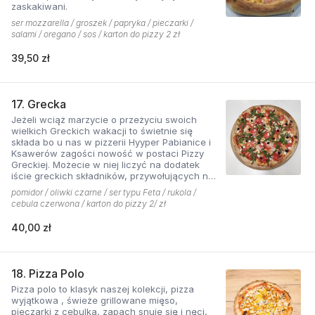
zaskakiwani.
ser mozzarella / groszek / papryka / pieczarki /
salami / oregano / sos / karton do pizzy 2 zł
39,50 zł
17. Grecka
Jeżeli wciąż marzycie o przeżyciu swoich
wielkich Greckich wakacji to świetnie się
składa bo u nas w pizzerii Hyyper Pabianice i
Ksawerów zagości nowość w postaci Pizzy
Greckiej. Możecie w niej liczyć na dodatek
iście greckich składników, przywołujących na
myśl piaszczyste plaże i ciepły klimat - ser
pomidor / oliwki czarne / ser typu Feta / rukola /
typu feta, którego oryginalny smak doskonale
cebula czerwona / karton do pizzy 2/ zł
współgra z przypieczoną czerwoną cebulką,
a także oliwki czarne, które nadają pizzy
40,00 zł
wyjątkowo greckiego charakteru. Jest to pizza
dla miłośników wyjątkowych smaków, którzy
nie boją się poznawać nowych połączeń.
18. Pizza Polo
Pizza polo to klasyk naszej kolekcji, pizza
wyjątkowa , świeże grillowane mięso,
pieczarki z cebulką, zapach snuje się i nęci,