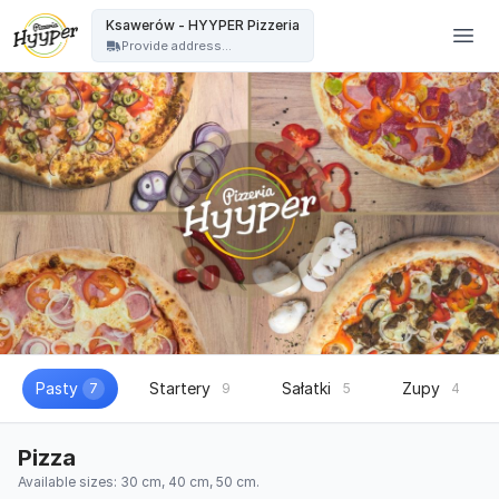
HYYPER Pizzeria - Ksawerów - HYYPER Pizzeria
Ksawerów - HYYPER Pizzeria
Provide address...
Pasty
Startery
Sałatki
Zupy
7
9
5
4
Pizza
Available sizes: 30 cm, 40 cm, 50 cm.