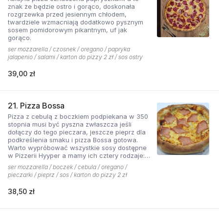
znak że będzie ostro i gorąco, doskonała
rozgrzewka przed jesiennym chłodem,
twardziele wzmacniają dodatkowo pysznym
sosem pomidorowym pikantnym, uf jak
gorąco.
ser mozzarella / czosnek / oregano / papryka
jalapenio / salami / karton do pizzy 2 zł / sos ostry
39,00 zł
21. Pizza Bossa
Pizza z cebulą z boczkiem podpiekana w 350
stopnia musi być pyszna zwłaszcza jeśli
dołączy do tego pieczara, jeszcze pieprz dla
podkreślenia smaku i pizza Bossa gotowa.
Warto wypróbować wszystkie sosy dostępne
w Pizzerii Hyyper a mamy ich cztery rodzaje:
pomidorowy łagodny, pomidorowy pikantny,
ser mozzarella / boczek / cebula / oregano /
jogurtowo-czosnkowy oraz sos słodko-
pieczarki / pieprz / sos / karton do pizzy 2 zł
kwaśny , każdy niepowtarzalny w smaku.
38,50 zł