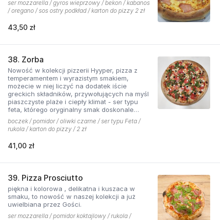
ser mozzarella / gyros wieprzowy / bekon / kabanos
/ oregano / sos ostry podkład / karton do pizzy 2 zł
43,50 zł
38. Zorba
Nowość w kolekcji pizzerii Hyyper, pizza z
temperamentem i wyrazistym smakiem,
możecie w niej liczyć na dodatek iście
greckich składników, przywołujących na myśl
piaszczyste plaże i ciepły klimat - ser typu
feta, którego oryginalny smak doskonale
współgra z przypieczoną czerwoną cebulką,
boczek / pomidor / oliwki czarne / ser typu Feta /
a także oliwki czarne, które nadają pizzy
rukola / karton do pizzy / 2 zł
wyjątkowo greckiego charakteru, wszystko to
podkręcone zapachem i smakiem
41,00 zł
grillowanego boczku. Jest to pizza dla
miłośników wyjątkowych smaków, którzy nie
boją się poznawać nowych połączeń.
39. Pizza Prosciutto
piękna i kolorowa , delikatna i kuszaca w
smaku, to nowość w naszej kolekcji a już
uwielbiana przez Gości.
ser mozzarella / pomidor koktajlowy / rukola /