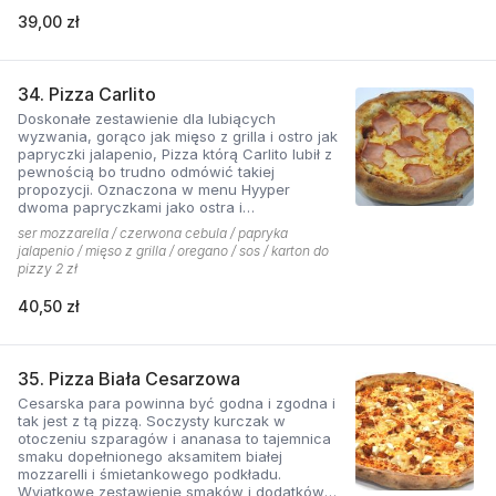
39,00 zł
34. Pizza Carlito
Doskonałe zestawienie dla lubiących
wyzwania, gorąco jak mięso z grilla i ostro jak
papryczki jalapenio, Pizza którą Carlito lubił z
pewnością bo trudno odmówić takiej
propozycji. Oznaczona w menu Hyyper
dwoma papryczkami jako ostra i
niebezpieczna.
ser mozzarella / czerwona cebula / papryka
jalapenio / mięso z grilla / oregano / sos / karton do
pizzy 2 zł
40,50 zł
35. Pizza Biała Cesarzowa
Cesarska para powinna być godna i zgodna i
tak jest z tą pizzą. Soczysty kurczak w
otoczeniu szparagów i ananasa to tajemnica
smaku dopełnionego aksamitem białej
mozzarelli i śmietankowego podkładu.
Wyjątkowe zestawienie smaków i dodatków