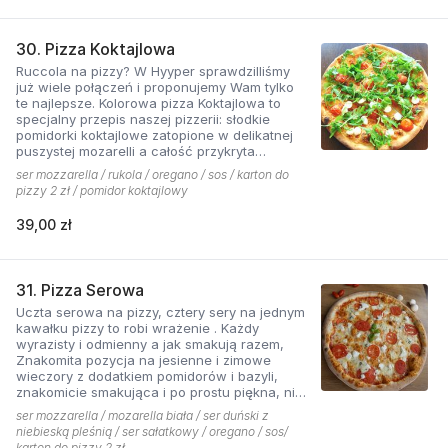
30. Pizza Koktajlowa
Ruccola na pizzy? W Hyyper sprawdzilliśmy
już wiele połączeń i proponujemy Wam tylko
te najlepsze. Kolorowa pizza Koktajlowa to
specjalny przepis naszej pizzerii: słodkie
pomidorki koktajlowe zatopione w delikatnej
puszystej mozarelli a całość przykryta
ostrawą w smaku sałatą! To bardzo włoska w
ser mozzarella / rukola / oregano / sos / karton do
smaku i wyglądzie pizza.
pizzy 2 zł / pomidor koktajlowy
39,00 zł
31. Pizza Serowa
Uczta serowa na pizzy, cztery sery na jednym
kawałku pizzy to robi wrażenie . Każdy
wyrazisty i odmienny a jak smakują razem,
Znakomita pozycja na jesienne i zimowe
wieczory z dodatkiem pomidorów i bazyli,
znakomicie smakująca i po prostu piękna, nie
sposób się oprzeć pokusie .
ser mozzarella / mozarella biała / ser duński z
niebieską pleśnią / ser sałatkowy / oregano / sos/
karton do pizzy 2 zł