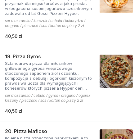
przysmak dla mięsożerców, a jaka prosta,
wzbogacona sosem jogurtowo czosnkowym
zadowala od lat Gości Pizzerii Hyyper.
ser mozzarella / kurczak / cebula / kukurydza /
oregano / pieczarki / sos / karton do pizzy 2 zł
40,50 zł
19. Pizza Gyros
Sztandarowa pizza dla miłośników
grillowanego gyrosa wieprzowego
otoczonego zapachem ziół i czosnku,
kompozycja z cebulą i ogórkiem kiszonym to
prawdziwa uczta dla wymagających i
koneserów których pizzeria Hyyper ceni
najbardziej. . Chodzą słuchy, że gyros Hyyper
ser mozzarella / cebula / gyros / oregano / ogórek
jest najlepszy w mieście
kiszony / pieczarki / sos / karton do pizzy 2 zł
40,50 zł
20. Pizza Mafioso
Kolejna pizza oznaczona papryczkami a to