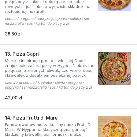
połączony z salami i cebulą nie ma sobie
równych - jeśli lubicie wyraziste składniki na
roztopionej mozarelli.
cebula / oregano / papryka jalapenio / salami / ser
mozzarella / sos / karton do pizzy 2 zł
38,50 zł
13. Pizza Capri
Morskie inspiracje prosto z włoskiej Capri
znajdziecie zaś na pizzy w Hyyper. Niebanalne
połączenie zielonych oliwek, czerwonej cebuli
i krewetek z dodatkiem posiekanej papryki.
czerwona cebula / krewetki / oliwki / oregano /
papryka / ser mozzarella / sos / karton do pizzy 2 zł
42,00 zł
14. Pizza Frutti di Mare
Fanów owoców morza kusimy naszą Frutti Di
Mare. W Hyyper na klasyczną „margeritkę”
kładziemy krewetki, ośmiorniczki, małże,