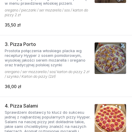
w menu prawdziwej włoskiej pizzerii.
oregano / pieczarki / ser mozarella / sos / karton do
pizzy 2 zł
35,50 zł
3. Pizza Porto
Prostota połączenia włoskiego placka wg
receptury Hyyper z sosem pomidorowym,
wysokiej jakości serem mozarella i oregano
oraz tradycyjnej polskiej szynki
orergano / ser mozzarella / sos/ karton do pizzy 2 zł
/ szynka / Karton do pizzy (2zł)
36,00 zł
4. Pizza Salami
Sprawdzeni dostawcy to klucz do sukcesu
jednej z najbardziej popularnych pizzy Hyyper.
Salami na naszej pizzy jest dokładnie takie,
jakie sami chcielibyśmy znaleźć na naszych
talerzach. Aromat roztopionej mozarelli i