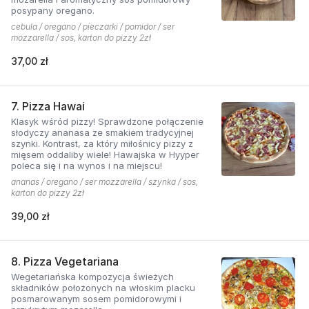
posypany oregano.
cebula / oregano / pieczarki / pomidor / ser
mozzarella / sos, karton do pizzy 2zł
37,00 zł
7. Pizza Hawai
Klasyk wśród pizzy! Sprawdzone połączenie
słodyczy ananasa ze smakiem tradycyjnej
szynki. Kontrast, za który miłośnicy pizzy z
mięsem oddaliby wiele! Hawajska w Hyyper
poleca się i na wynos i na miejscu!
ananas / oregano / ser mozzarella / szynka / sos,
karton do pizzy 2zł
39,00 zł
8. Pizza Vegetariana
Wegetariańska kompozycja świeżych
składników położonych na włoskim placku
posmarowanym sosem pomidorowymi i