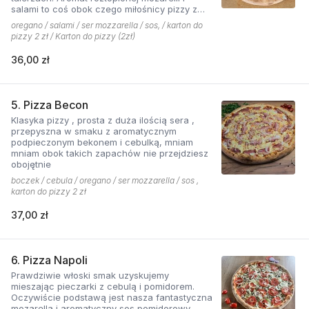
salami to coś obok czego miłośnicy pizzy z
mięsem nie przejdą obojętnie!
oregano / salami / ser mozzarella / sos, / karton do
pizzy 2 zł / Karton do pizzy (2zł)
36,00 zł
5. Pizza Becon
Klasyka pizzy , prosta z duża ilością sera ,
przepyszna w smaku z aromatycznym
podpieczonym bekonem i cebulką, mniam
mniam obok takich zapachów nie przejdziesz
obojętnie
boczek / cebula / oregano / ser mozzarella / sos ,
karton do pizzy 2 zł
37,00 zł
6. Pizza Napoli
Prawdziwie włoski smak uzyskujemy
mieszając pieczarki z cebulą i pomidorem.
Oczywiście podstawą jest nasza fantastyczna
mozarella i aromatyczny sos pomidorowy