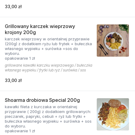
33,00 zł
Grillowany karczek wieprzowy
krojony 200g
karczek wieprzowy w orientalnej przyprawie
(200g) z dodatkiem ryżu lub frytek + bułeczka
własnego wypieku + surówka +sos do
wyboru.
opakowanie 1 zł
grillowane kawałki karczku wieprzowego / bułeczka
własnego wypieku / frytki lub ryż / surówka / sos
33,00 zł
Shoarma drobiowa Special 200g
kawałki fileta z kurczaka w orientalnej
przyprawie ( 200g) z dodatkiem grillowanych:
pieczarek, papryki, cebuli + ryż lub frytki +
bułeczka własnego wypieku + surówka + sos
do wyboru.
opakowanie 1 zł