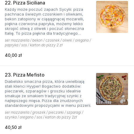
22. Pizza Siciliana
Każdy może poczuć zapach Sycylii: pizza
pachnaca świeżym czosnkiem i oliwkami,
bekon zatopiony w ciąąągnącej mozarelli,
piękna czerwona papryka, możemy lekko
skropić oliwą z oliwek i poczuć słoneczna
Italię. To pizza piękna dla tradycyjnego
podniebienia
ser mozzarella / bekon / czosnek / oliwki / oregano /
papryka / sos / karton do pizzy 2 zł
40,00 zł
23. Pizza Mefisto
Diabelsko smaczna pizza, która uwielbiają
stali klienci Hyyper! Bogactwo dodatków:
pieczarek, szparagów i groszku idealnie
smakuje ze smakiem tradycyjnej szynki z
najlepszego mięsa. Pizza dla znudzonych
standardowymi propozycjami w menu pizzerii.
ser mozzarella / groszek / pieczarki / szparagi /
szynka / oregano / sos / karton do pizzy 2zł
40,50 zł