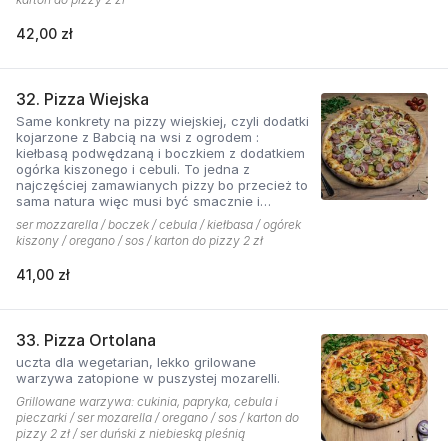
42,00 zł
32. Pizza Wiejska
Same konkrety na pizzy wiejskiej, czyli dodatki
kojarzone z Babcią na wsi z ogrodem :
kiełbasą podwędzaną i boczkiem z dodatkiem
ogórka kiszonego i cebuli. To jedna z
najczęściej zamawianych pizzy bo przecież to
sama natura więc musi być smacznie i
naturalne . Najlepsza jest z sosem ostrym
ser mozzarella / boczek / cebula / kiełbasa / ogórek
pomidorowym!
kiszony / oregano / sos / karton do pizzy 2 zł
41,00 zł
33. Pizza Ortolana
uczta dla wegetarian, lekko grilowane
warzywa zatopione w puszystej mozarelli.
Grillowane warzywa: cukinia, papryka, cebula i
pieczarki / ser mozarella / oregano / sos / karton do
pizzy 2 zł / ser duński z niebieską pleśnią