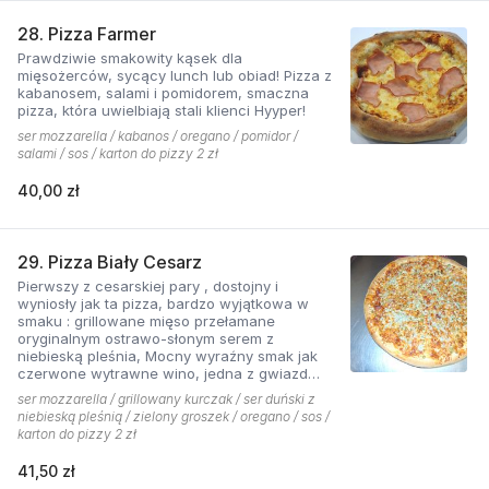
28. Pizza Farmer
Prawdziwie smakowity kąsek dla
mięsożerców, sycący lunch lub obiad! Pizza z
kabanosem, salami i pomidorem, smaczna
pizza, która uwielbiają stali klienci Hyyper!
ser mozzarella / kabanos / oregano / pomidor /
salami / sos / karton do pizzy 2 zł
40,00 zł
29. Pizza Biały Cesarz
Pierwszy z cesarskiej pary , dostojny i
wyniosły jak ta pizza, bardzo wyjątkowa w
smaku : grillowane mięso przełamane
oryginalnym ostrawo-słonym serem z
niebieską pleśnia, Mocny wyraźny smak jak
czerwone wytrawne wino, jedna z gwiazd
kolekcji pizzerii Hyyper.
ser mozzarella / grillowany kurczak / ser duński z
niebieską pleśnią / zielony groszek / oregano / sos /
karton do pizzy 2 zł
41,50 zł