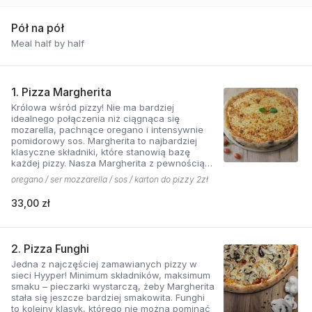
Pół na pół
Meal half by half
1. Pizza Margherita
Królowa wśród pizzy! Nie ma bardziej
idealnego połączenia niż ciągnąca się
mozarella, pachnące oregano i intensywnie
pomidorowy sos. Margherita to najbardziej
klasyczne składniki, które stanowią bazę
każdej pizzy. Nasza Margherita z pewnością
nie ma sobie równych w okolicy!
oregano / ser mozzarella / sos / karton do pizzy 2zł
33,00 zł
2. Pizza Funghi
Jedna z najczęściej zamawianych pizzy w
sieci Hyyper! Minimum składników, maksimum
smaku – pieczarki wystarczą, żeby Margherita
stała się jeszcze bardziej smakowita. Funghi
to kolejny klasyk, którego nie można pominąć