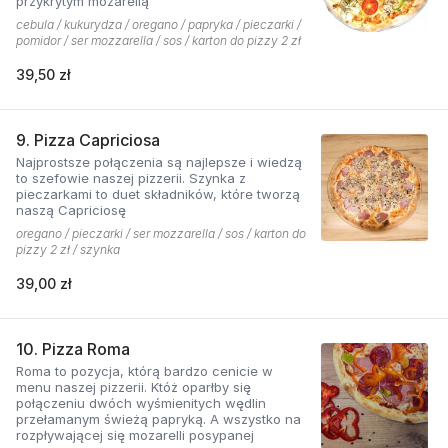
przykrytym mozarellą
cebula / kukurydza / oregano / papryka / pieczarki /
pomidor / ser mozzarella / sos / karton do pizzy 2 zł
39,50 zł
9. Pizza Capriciosa
Najprostsze połączenia są najlepsze i wiedzą
to szefowie naszej pizzerii. Szynka z
pieczarkami to duet składników, które tworzą
naszą Capriciosę
oregano / pieczarki / ser mozzarella / sos / karton do
pizzy 2 zł / szynka
39,00 zł
10. Pizza Roma
Roma to pozycja, którą bardzo cenicie w
menu naszej pizzerii. Któż oparłby się
połączeniu dwóch wyśmienitych wędlin
przełamanym świeżą papryką. A wszystko na
rozpływającej się mozarelli posypanej