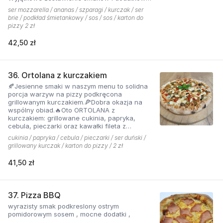
które tworzą jedną z najchętniej zamawianych
ser mozzarella / ananas / szparagi / kurczak / ser
pizzy z menu pizzerii Hyyper
brie / podkład śmietankowy / sos / sos / karton do
pizzy 2 zł
42,50 zł
36. Ortolana z kurczakiem
🍂Jesienne smaki w naszym menu to solidna
porcja warzyw na pizzy podkręcona
grillowanym kurczakiem.🍕Dobra okazja na
wspólny obiad.🔥Oto ORTOLANA z
kurczakiem: grillowane cukinia, papryka,
cebula, pieczarki oraz kawałki fileta z
dodatkiem sera z niebieską pleśnią.
cukinia / papryka / cebula / pieczarki / ser duński /
grillowany kurczak / karton do pizzy / 2 zł
41,50 zł
37. Pizza BBQ
wyrazisty smak podkreslony ostrym
pomidorowym sosem , mocne dodatki ,