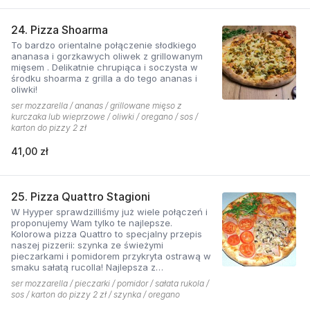
24. Pizza Shoarma
To bardzo orientalne połączenie słodkiego
ananasa i gorzkawych oliwek z grillowanym
mięsem . Delikatnie chrupiąca i soczysta w
środku shoarma z grilla a do tego ananas i
oliwki!
ser mozzarella / ananas / grillowane mięso z
kurczaka lub wieprzowe / oliwki / oregano / sos /
karton do pizzy 2 zł
41,00 zł
25. Pizza Quattro Stagioni
W Hyyper sprawdzilliśmy już wiele połączeń i
proponujemy Wam tylko te najlepsze.
Kolorowa pizza Quattro to specjalny przepis
naszej pizzerii: szynka ze świeżymi
pieczarkami i pomidorem przykryta ostrawą w
smaku sałatą rucolla! Najlepsza z
czosnkowym sosem według naszej receptury
ser mozzarella / pieczarki / pomidor / sałata rukola /
sos / karton do pizzy 2 zł / szynka / oregano