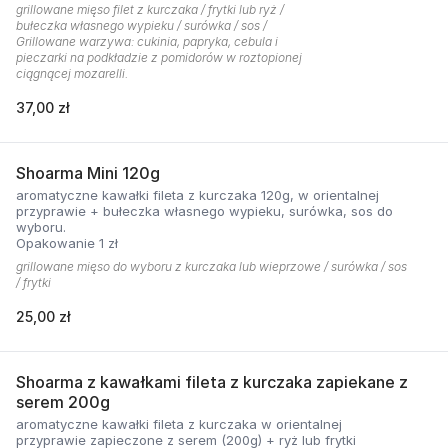
grillowane mięso filet z kurczaka / frytki lub ryż /
bułeczka własnego wypieku / surówka / sos /
Grillowane warzywa: cukinia, papryka, cebula i
pieczarki na podkładzie z pomidorów w roztopionej
ciągnącej mozarelli.
37,00 zł
Shoarma Mini 120g
aromatyczne kawałki fileta z kurczaka 120g, w orientalnej
przyprawie + bułeczka własnego wypieku, surówka, sos do
wyboru.
Opakowanie 1 zł
grillowane mięso do wyboru z kurczaka lub wieprzowe / surówka / sos
/ frytki
25,00 zł
Shoarma z kawałkami fileta z kurczaka zapiekane z
serem 200g
aromatyczne kawałki fileta z kurczaka w orientalnej
przyprawie zapieczone z serem (200g) + ryż lub frytki