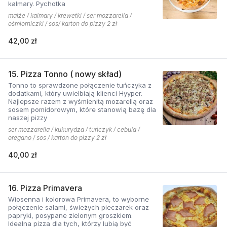
kalmary. Pychotka
małże / kalmary / krewetki / ser mozzarella /
ośmiorniczki / sos/ karton do pizzy 2 zł
42,00 zł
15. Pizza Tonno ( nowy skład)
Tonno to sprawdzone połączenie tuńczyka z
dodatkami, który uwielbiają klienci Hyyper.
Najlepsze razem z wyśmienitą mozarellą oraz
sosem pomidorowym, które stanowią bazę dla
naszej pizzy
ser mozzarella / kukurydza / tuńczyk / cebula /
oregano / sos / karton do pizzy 2 zł
40,00 zł
16. Pizza Primavera
Wiosenna i kolorowa Primavera, to wyborne
połączenie salami, świeżych pieczarek oraz
papryki, posypane zielonym groszkiem.
Idealna pizza dla tych, którzy lubią być