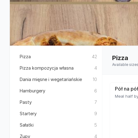
Pizza
42
Pizza
Available size
Pizza kompozycja własna
4
Dania mięsne i wegetariańskie
10
Pół na pó
Hamburgery
6
Meal half by
Pasty
7
Startery
9
Sałatki
5
Zupy
4