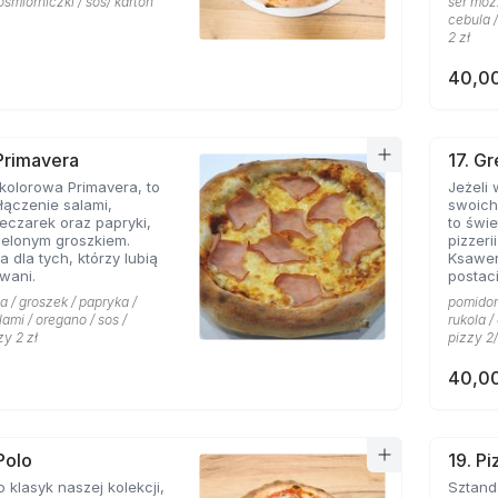
ośmiorniczki / sos/ karton
ser mozz
cebula /
2 zł
40,00
 Primavera
17. G
kolorowa Primavera, to
Jeżeli
ączenie salami,
swoich
eczarek oraz papryki,
to świetn
ielonym groszkiem.
pizzeri
a dla tych, którzy lubią
Ksawe
wani.
postac
niej li
a / groszek / papryka /
pomidor 
grecki
lami / oregano / sos /
rukola 
przywo
zy 2 zł
pizzy 2/
piaszcz
ser typ
40,00
smak d
przypi
także o
pizzy 
charakt
Polo
19. P
miłośn
o klasyk naszej kolekcji,
Sztandarowa pizz
którzy