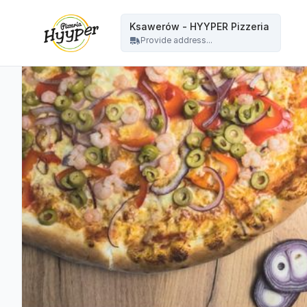
HYYPER Pizzeria - Ksawerów - HYYPER Pizzeria
Ksawerów - HYYPER Pizzeria
Provide address...