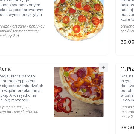
ska kompozycja
Najpro
kładników położonych
najlep
 placku posmarowanym
naszej 
dorowymi i przykrytym
piecza
które 
rydza / oregano / papryka /
oregano 
omidor / ser mozzarella /
sos / ka
o pizzy 2 zł
39,00
 Roma
11. Pi
ycja, którą bardzo
Sos na
enu naszej pizzerii.
mięsa i
y się połączeniu dwóch
do stw
ch wędlin przełamanym
podobn
yką. A wszystko na
włoska
ej się mozarelli
i cebul
oregano.
smaków
ryka / salami / ser
cebula /
szynka / sos / karton do
mozzarel
pizzy 2 
38,50