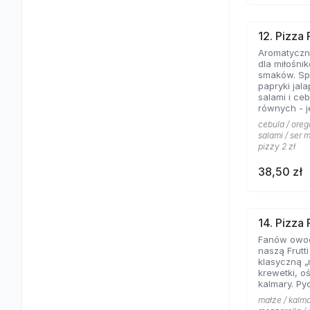
12. Pizza
Aromatyczne
dla miłośni
smaków. Spe
papryki jal
salami i ce
równych - jeśli lubicie wyraziste
składniki na
cebula / oreg
salami / ser m
pizzy 2 zł
38,50 zł
14. Pizza 
Fanów owo
naszą Frutt
klasyczną „
krewetki, o
kalmary. Py
małże / kalma