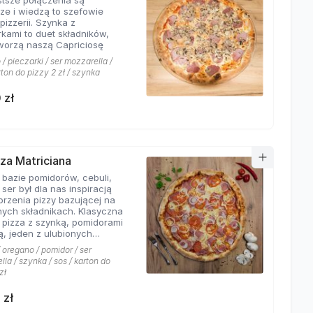
stsze połączenia są
sze i wiedzą to szefowie
pizzerii. Szynka z
rkami to duet składników,
tworzą naszą Capriciosę
/ pieczarki / ser mozzarella /
rton do pizzy 2 zł / szynka
 zł
zza Matriciana
 bazie pomidorów, cebuli,
 ser był dla nas inspiracją
orzenia pizzy bazującej na
ych składnikach. Klasyczna
 pizza z szynką, pomidorami
ą, jeden z ulubionych
 klientów Hyyper!
 oregano / pomidor / ser
la / szynka / sos / karton do
zł
 zł