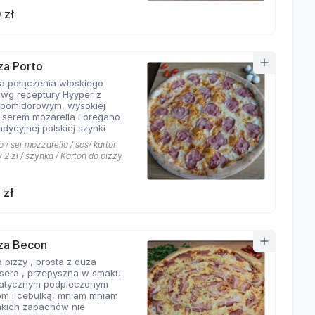
 zł
zza Porto
ta połączenia włoskiego
 wg receptury Hyyper z
pomidorowym, wysokiej
i serem mozarella i oregano
adycyjnej polskiej szynki
 / ser mozzarella / sos/ karton
 2 zł / szynka / Karton do pizzy
 zł
zza Becon
 pizzy , prosta z duża
ą sera , przepyszna w smaku
atycznym podpieczonym
m i cebulką, mniam mniam