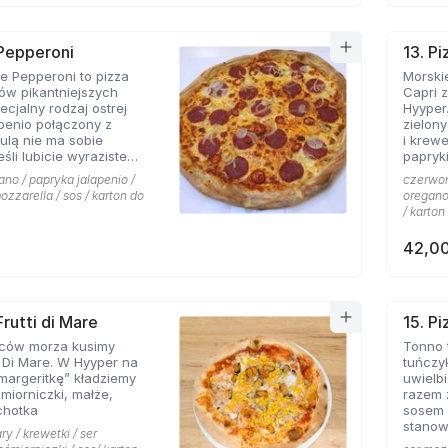
 Pepperoni
13. Pi
 Pepperoni to pizza
Morskie
ków pikantniejszych
Capri 
cjalny rodzaj ostrej
Hyyper
apenio połączony z
zielon
bulą nie ma sobie
i krew
papryki
 roztopionej mozarelli.
ano / papryka jalapenio /
czerwona
ozzarella / sos / karton do
oregano 
/ karton
42,00
Frutti di Mare
15. P
ców morza kusimy
Tonno 
i Di Mare. W Hyyper na
tuńczy
margeritkę” kładziemy
uwielbi
śmiorniczki, małże,
razem 
chotka
sosem 
stanow
ry / krewetki / ser