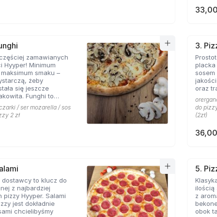
33,00
unghi
3. Pi
jczęściej zamawianych
Prosto
ci Hyyper! Minimum
placka
, maksimum smaku –
sosem 
ystarczą, żeby
jakośc
stała się jeszcze
oraz tr
akowita. Funghi to
orergano
syk, którego nie można
czarki / ser mozarella / sos
do pizzy
menu prawdziwej
zzy 2 zł
(2zł)
erii.
36,00
Salami
5. Pi
 dostawcy to klucz do
Klasyka
nej z najbardziej
ilości
 pizzy Hyyper. Salami
z arom
izzy jest dokładnie
bekone
 sami chcielibyśmy
obok takich zapachów nie