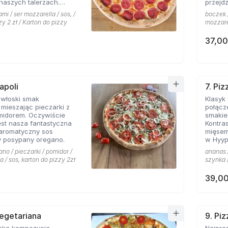
naszych talerzach.
przejdz
pionej mozarelli i
mi / ser mozzarella / sos, /
boczek /
oś obok czego miłośnicy
zy 2 zł / Karton do pizzy
mozzarel
sem nie przejdą
37,00
apoli
7. Pi
 włoski smak
Klasyk
mieszając pieczarki z
połącz
midorem. Oczywiście
smakie
st nasza fantastyczna
Kontras
 aromatyczny sos
mięsem
 posypany oregano.
w Hyyp
na mie
ano / pieczarki / pomidor /
ananas /
a / sos, karton do pizzy 2zł
szynka /
39,00
Vegetariana
9. Pi