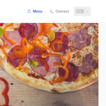
🇬🇧
menu
Contact