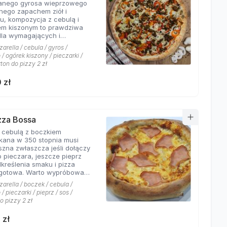
wanego gyrosa wieprzowego
 połączeń.
nego zapachem ziół i
u, kompozycja z cebulą i
em kiszonym to prawdziwa
dla wymagających i
rów których pizzeria Hyyper
arella / cebula / gyros /
jbardziej. . Chodzą słuchy,
/ ogórek kiszony / pieczarki /
os Hyyper jest najlepszy w
rton do pizzy 2 zł
e
 zł
izza Bossa
z cebulą z boczkiem
kana w 350 stopnia musi
szna zwłaszcza jeśli dołączy
o pieczara, jeszcze pieprz
dkreślenia smaku i pizza
Warto wypróbować
kie sosy dostępne w Pizzerii
arella / boczek / cebula /
 a mamy ich cztery rodzaje:
/ pieczarki / pieprz / sos /
rowy łagodny, pomidorowy
o pizzy 2 zł
ny, jogurtowo-czosnkowy
os słodko-kwaśny , każdy
 zł
tarzalny w smaku.