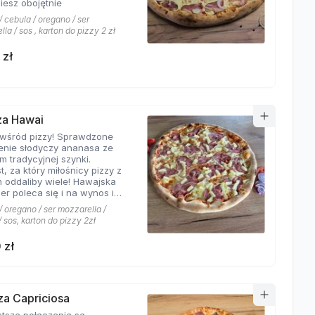
iesz obojętnie
 cebula / oregano / ser
la / sos , karton do pizzy 2 zł
 zł
zza Hawai
 wśród pizzy! Sprawdzone
enie słodyczy ananasa ze
m tradycyjnej szynki.
t, za który miłośnicy pizzy z
 oddaliby wiele! Hawajska
er poleca się i na wynos i
jscu!
 oregano / ser mozzarella /
 sos, karton do pizzy 2zł
 zł
zza Capriciosa