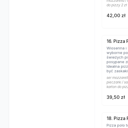
mozzarella / 
do pizzy 2 zł
42,00 zł
16. Pizza
Wiosenna i 
wyborne poł
świeżych pi
posypane z
Idealna pizz
być zaskaki
ser mozzarell
pieczarki / sa
karton do piz
39,50 zł
18. Pizza 
Pizza polo t