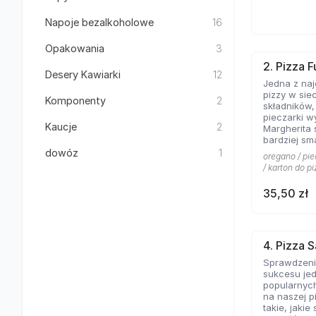
Napoje bezalkoholowe
16
Opakowania
3
2. Pizza F
Desery Kawiarki
12
Jedna z na
pizzy w sie
Komponenty
2
składników
pieczarki w
Kaucje
2
Margherita 
bardziej sm
kolejny kla
dowóz
1
oregano / pie
pominąć w 
/ karton do pi
włoskiej pizz
35,50 zł
4. Pizza 
Sprawdzeni
sukcesu jed
popularnych
na naszej p
takie, jakie