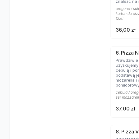
znaleźć na 
Aromat rozto
oregano / sala
salami to c
karton do piz
pizzy z mię
(2zł)
obojętnie!
36,00 zł
6. Pizza N
Prawdziwie
uzyskujemy 
cebulą i po
podstawą je
mozarella i
pomidorowy
cebula / oreg
ser mozzarell
37,00 zł
8. Pizza 