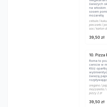
Wegetariań
świeżych s
na włoskim
sosem pomi
mozarellą
cebula / kuku
pieczarki / p
sos / karton d
39,50 zł
10. Pizza
Roma to poz
cenicie w m
Któż oparłb
wyśmienity
świeżą papr
rozpływając
posypanej 
oregano / pap
mozzarella / 
pizzy 2 zł
39,50 zł