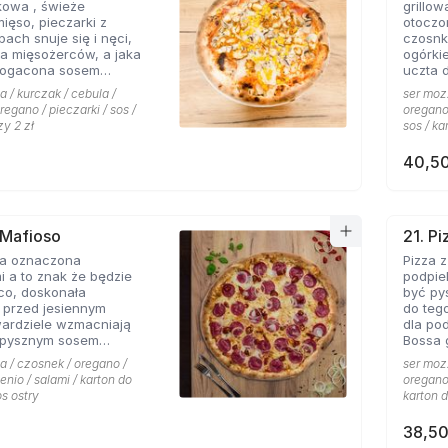
kowa , świeże
grillo
nowych
mięso, pieczarki z
otoczo
h snuje się i nęci,
czosnk
a mięsożerców, a jaka
ogórki
bogacona sosem
uczta 
czosnkowym zadowala
konese
a / kurczak / cebula /
ser mozz
 Pizzerii Hyyper.
ceni na
regano / pieczarki / sos /
oregano 
że gyr
zy 2 zł
sos / ka
mieści
40,50
 Mafioso
21. P
za oznaczona
Pizza 
 a to znak że będzie
podpie
konała
być py
 przed jesiennym
do teg
wardziele wzmacniają
dla po
 pysznym sosem
Bossa gotowa. 
m pikantnym, uf jak
wszyst
a / czosnek / oregano /
ser mozz
Hyyper
enio / salami / karton do
oregano 
pomido
os ostry
karton d
pikant
oraz s
38,50
niepow