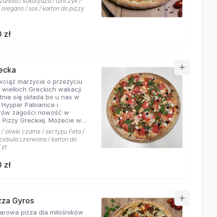
arella / kukurydza / tuńczyk /
 oregano / sos / karton do pizzy
 zł
recka
 wciąż marzycie o przeżyciu
 wielkich Greckich wakacji
ie się składa bo u nas w
i Hyyper Pabianice i
rów zagości nowość w
i Pizzy Greckiej. Możecie w
czyć na dodatek iście
/ oliwki czarne / ser typu Feta /
ch składników,
/ cebula czerwona / karton do
łujących na myśl
 zł
yste plaże i ciepły klimat -
u feta, którego oryginalny
 zł
oskonale współgra z
eczoną czerwoną cebulką, a
liwki czarne, które nadają
wyjątkowo greckiego
eru. Jest to pizza dla
izza Gyros
ików wyjątkowych smaków,
a dla miłośników
 nie boją się poznawać