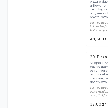
pizza wyjąt
grillowane 
cebulką, zapac
przysmak dl
prosta, wz
jogurtowo 
ser mozzarell
od lat Gości
kukurydza / o
karton do piz
40,50 zł
20. Pizza
Kolejna piz
papryczkami
ostro i gorąco, dos
rozgrzewka
chłodem, t
dodatkowo
pomidorowy
ser mozzarell
gorąco.
papryka jalap
pizzy 2 zł / s
39,00 zł