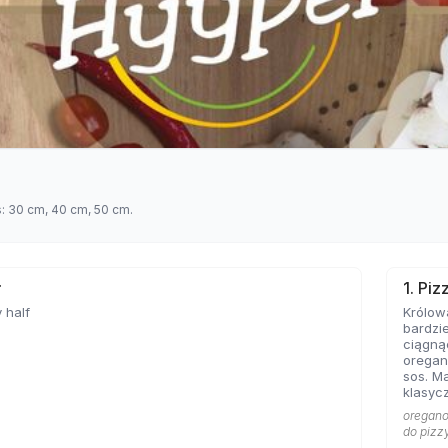
s: 30 cm, 40 cm, 50 cm.
ł
1. Pi
 half
Królow
bardzie
ciągną
oregan
sos. Ma
klasycz
bazę każd
oregano 
Marghe
do pizz
sobie 