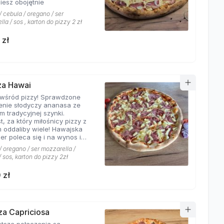
iesz obojętnie
 cebula / oregano / ser
la / sos , karton do pizzy 2 zł
 zł
zza Hawai
 wśród pizzy! Sprawdzone
enie słodyczy ananasa ze
m tradycyjnej szynki.
t, za który miłośnicy pizzy z
 oddaliby wiele! Hawajska
er poleca się i na wynos i
jscu!
 oregano / ser mozzarella /
 sos, karton do pizzy 2zł
 zł
zza Capriciosa