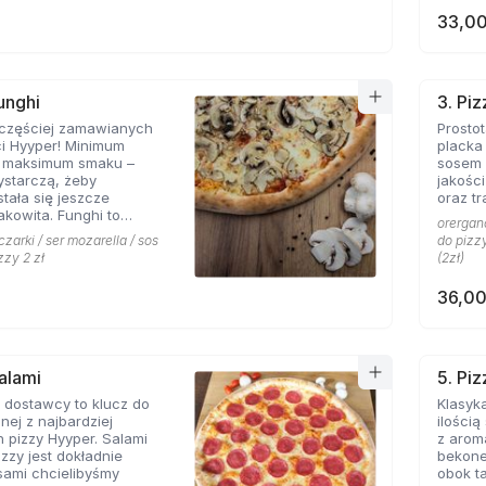
33,00
unghi
3. Pi
jczęściej zamawianych
Prosto
ci Hyyper! Minimum
placka
, maksimum smaku –
sosem 
ystarczą, żeby
jakośc
stała się jeszcze
oraz tr
akowita. Funghi to
orergano
syk, którego nie można
czarki / ser mozarella / sos
do pizzy
menu prawdziwej
zzy 2 zł
(2zł)
erii.
36,00
Salami
5. Pi
 dostawcy to klucz do
Klasyka
nej z najbardziej
ilości
 pizzy Hyyper. Salami
z arom
izzy jest dokładnie
bekone
 sami chcielibyśmy
obok takich zapachów nie