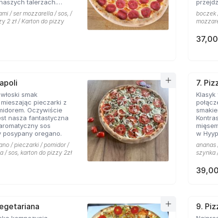
naszych talerzach.
przejdz
pionej mozarelli i
mi / ser mozzarella / sos, /
boczek /
oś obok czego miłośnicy
zy 2 zł / Karton do pizzy
mozzarel
sem nie przejdą
37,00
apoli
7. Pi
 włoski smak
Klasyk
mieszając pieczarki z
połącz
midorem. Oczywiście
smakie
st nasza fantastyczna
Kontras
 aromatyczny sos
mięsem
 posypany oregano.
w Hyyp
na mie
ano / pieczarki / pomidor /
ananas /
a / sos, karton do pizzy 2zł
szynka /
39,00
Vegetariana
9. Pi