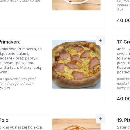
ośmiorniczki / sos/ karton
ser mozz
cebula /
2 zł
40,00
 Primavera
17. G
kolorowa Primavera, to
Jeżeli
ączenie salami,
swoich
eczarek oraz papryki,
to świetn
ielonym groszkiem.
pizzeri
a dla tych, którzy lubią
Ksawe
wani.
postac
niej li
a / groszek / papryka /
pomidor 
grecki
lami / oregano / sos /
rukola 
przywo
zy 2 zł
pizzy 2/
piaszcz
ser typ
40,00
smak d
przypi
także o
pizzy 
charakt
Polo
19. P
miłośn
o klasyk naszej kolekcji,
Sztandarowa pizz
którzy