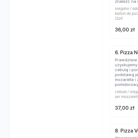
znaleźć na 
Aromat rozto
oregano / sala
salami to c
karton do piz
pizzy z mię
(2zł)
obojętnie!
36,00 zł
6. Pizza N
Prawdziwie
uzyskujemy 
cebulą i po
podstawą je
mozarella i
pomidorowy
cebula / oreg
ser mozzarell
37,00 zł
8. Pizza 