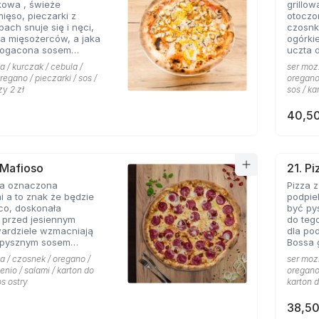
kowa , świeże
grillo
nowych
mięso, pieczarki z
otoczo
h snuje się i nęci,
czosnk
a mięsożerców, a jaka
ogórki
bogacona sosem
uczta 
czosnkowym zadowala
konese
a / kurczak / cebula /
ser mozz
 Pizzerii Hyyper.
ceni na
regano / pieczarki / sos /
oregano 
że gyr
zy 2 zł
sos / ka
mieści
40,50
 Mafioso
21. P
za oznaczona
Pizza 
 a to znak że będzie
podpie
konała
być py
 przed jesiennym
do teg
wardziele wzmacniają
dla po
 pysznym sosem
Bossa gotowa. 
m pikantnym, uf jak
wszyst
a / czosnek / oregano /
ser mozz
Hyyper
enio / salami / karton do
oregano 
pomido
os ostry
karton d
pikant
oraz s
38,50
niepow