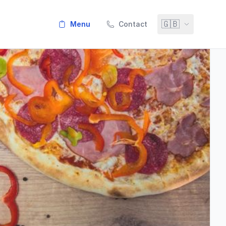
🇬🇧
menu
Contact