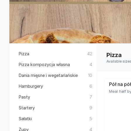
Pizza
42
Pizza
Available size
Pizza kompozycja własna
4
Dania mięsne i wegetariańskie
10
Pół na pó
Hamburgery
6
Meal half by
Pasty
7
Startery
9
Sałatki
5
Zupy
4