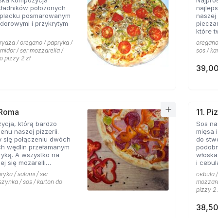
ska kompozycja
Najpro
kładników położonych
najlep
 placku posmarowanym
naszej 
dorowymi i przykrytym
piecza
które 
rydza / oregano / papryka /
oregano 
omidor / ser mozzarella /
sos / ka
o pizzy 2 zł
39,00
 Roma
11. Pi
ycja, którą bardzo
Sos na
enu naszej pizzerii.
mięsa i
y się połączeniu dwóch
do stw
ch wędlin przełamanym
podobn
yką. A wszystko na
włoska
ej się mozarelli
i cebul
oregano.
smaków
ryka / salami / ser
cebula /
szynka / sos / karton do
mozzarel
pizzy 2 
38,50