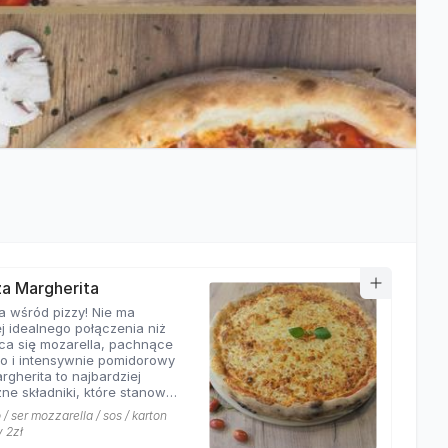
zza Margherita
a wśród pizzy! Nie ma
j idealnego połączenia niż
ca się mozarella, pachnące
o i intensywnie pomidorowy
rgherita to najbardziej
ne składniki, które stanowią
ej pizzy. Nasza
/ ser mozzarella / sos / karton
rita z pewnością nie ma
y 2zł
równych w okolicy!