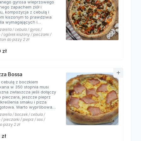
wanego gyrosa wieprzowego
 połączeń.
nego zapachem ziół i
u, kompozycja z cebulą i
em kiszonym to prawdziwa
dla wymagających i
rów których pizzeria Hyyper
arella / cebula / gyros /
jbardziej. . Chodzą słuchy,
/ ogórek kiszony / pieczarki /
os Hyyper jest najlepszy w
rton do pizzy 2 zł
e
 zł
izza Bossa
z cebulą z boczkiem
kana w 350 stopnia musi
szna zwłaszcza jeśli dołączy
o pieczara, jeszcze pieprz
dkreślenia smaku i pizza
Warto wypróbować
kie sosy dostępne w Pizzerii
arella / boczek / cebula /
 a mamy ich cztery rodzaje:
/ pieczarki / pieprz / sos /
rowy łagodny, pomidorowy
o pizzy 2 zł
ny, jogurtowo-czosnkowy
os słodko-kwaśny , każdy
 zł
tarzalny w smaku.