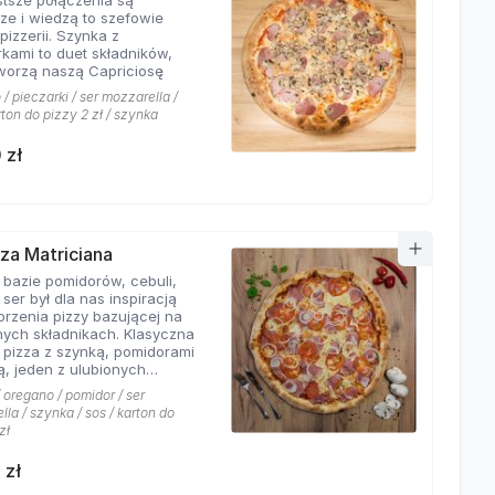
stsze połączenia są
sze i wiedzą to szefowie
pizzerii. Szynka z
rkami to duet składników,
tworzą naszą Capriciosę
/ pieczarki / ser mozzarella /
rton do pizzy 2 zł / szynka
 zł
zza Matriciana
 bazie pomidorów, cebuli,
 ser był dla nas inspiracją
orzenia pizzy bazującej na
ych składnikach. Klasyczna
 pizza z szynką, pomidorami
ą, jeden z ulubionych
 klientów Hyyper!
 oregano / pomidor / ser
la / szynka / sos / karton do
zł
 zł