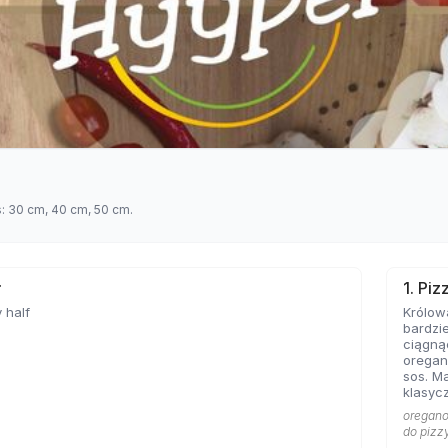
s: 30 cm, 40 cm, 50 cm.
ł
1. Pi
 half
Królow
bardzie
ciągną
oregan
sos. Ma
klasycz
bazę każd
oregano 
Marghe
do pizz
sobie 