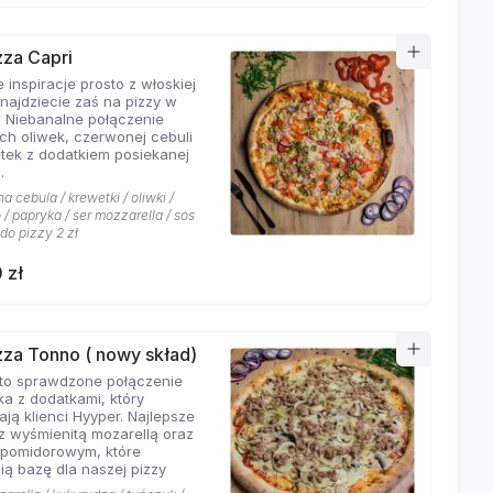
zza Capri
 inspiracje prosto z włoskiej
znajdziecie zaś na pizzy w
. Niebanalne połączenie
ych oliwek, czerwonej cebuli
etek z dodatkiem posiekanej
.
 cebula / krewetki / oliwki /
/ papryka / ser mozzarella / sos
 do pizzy 2 zł
 zł
izza Tonno ( nowy skład)
to sprawdzone połączenie
ka z dodatkami, który
ają klienci Hyyper. Najlepsze
z wyśmienitą mozarellą oraz
pomidorowym, które
ią bazę dla naszej pizzy