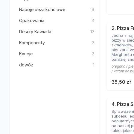
Napoje bezalkoholowe
16
Opakowania
3
2. Pizza F
Desery Kawiarki
12
Jedna z na
pizzy w sie
Komponenty
2
składników
pieczarki w
Kaucje
2
Margherita 
bardziej sm
kolejny kla
dowóz
1
oregano / pie
pominąć w 
/ karton do pi
włoskiej pizz
35,50 zł
4. Pizza 
Sprawdzeni
sukcesu jed
popularnych
na naszej p
takie, jakie