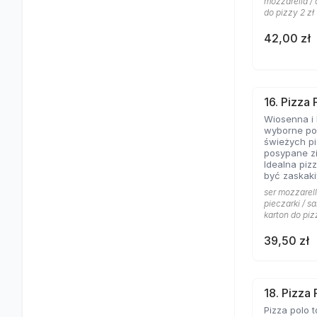
mozzarella / 
do pizzy 2 zł
42,00 zł
16. Pizza
Wiosenna i 
wyborne poł
świeżych pi
posypane z
Idealna pizz
być zaskaki
ser mozzarell
pieczarki / sa
karton do piz
39,50 zł
18. Pizza 
Pizza polo t