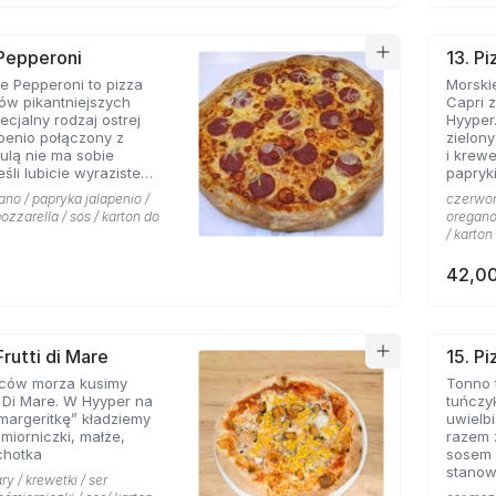
 Pepperoni
13. Pi
 Pepperoni to pizza
Morskie
ków pikantniejszych
Capri 
cjalny rodzaj ostrej
Hyyper
apenio połączony z
zielon
bulą nie ma sobie
i krew
papryki
 roztopionej mozarelli.
ano / papryka jalapenio /
czerwona
ozzarella / sos / karton do
oregano 
/ karton
42,00
Frutti di Mare
15. P
ców morza kusimy
Tonno 
i Di Mare. W Hyyper na
tuńczy
margeritkę” kładziemy
uwielbi
śmiorniczki, małże,
razem 
chotka
sosem 
stanow
ry / krewetki / ser