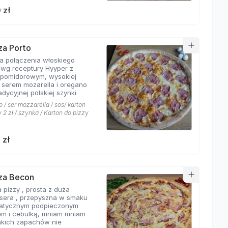
 zł
zza Porto
ta połączenia włoskiego
 wg receptury Hyyper z
pomidorowym, wysokiej
i serem mozarella i oregano
adycyjnej polskiej szynki
 / ser mozzarella / sos/ karton
 2 zł / szynka / Karton do pizzy
 zł
zza Becon
 pizzy , prosta z duża
ą sera , przepyszna w smaku
atycznym podpieczonym
m i cebulką, mniam mniam