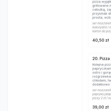
pizza wyjąt
grillowane 
cebulką, zapac
przysmak dl
prosta, wz
jogurtowo 
ser mozzarell
od lat Gości
kukurydza / o
karton do piz
40,50 zł
20. Pizza
Kolejna piz
papryczkami
ostro i gorąco, dos
rozgrzewka
chłodem, t
dodatkowo
pomidorowy
ser mozzarell
gorąco.
papryka jalap
pizzy 2 zł / s
39,00 zł