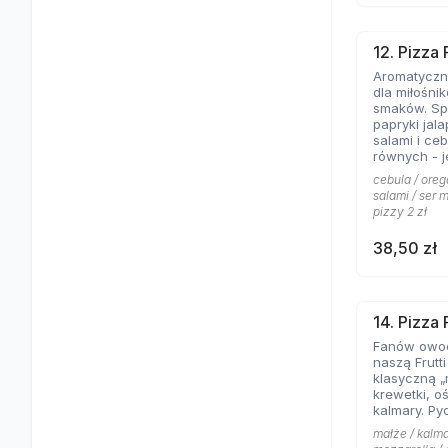
12. Pizza
Aromatyczne
dla miłośni
smaków. Spe
papryki jal
salami i ce
równych - jeśli lubicie wyraziste
składniki na
cebula / oreg
salami / ser m
pizzy 2 zł
38,50 zł
14. Pizza 
Fanów owo
naszą Frutt
klasyczną „
krewetki, o
kalmary. Py
małże / kalma