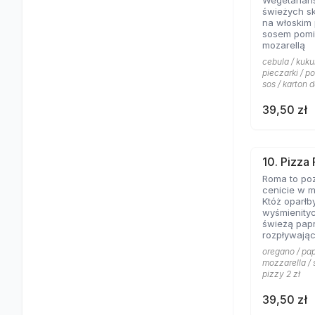
Wegetariań
świeżych s
na włoskim
sosem pomi
mozarellą
cebula / kuku
pieczarki / p
sos / karton d
39,50 zł
10. Pizza
Roma to poz
cenicie w m
Któż oparłb
wyśmienity
świeżą papr
rozpływając
posypanej 
oregano / pap
mozzarella / 
pizzy 2 zł
39,50 zł