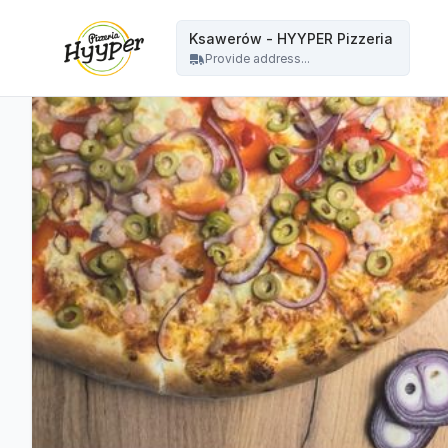
HYYPER Pizzeria - Ksawerów - HYYPER Pizzeria
Ksawerów - HYYPER Pizzeria
Provide address...