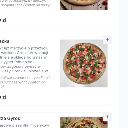
arella / kukurydza / tuńczyk /
 oregano / sos / karton do pizzy
 zł
recka
 wciąż marzycie o przeżyciu
 wielkich Greckich wakacji
ie się składa bo u nas w
i Hyyper Pabianice i
rów zagości nowość w
i Pizzy Greckiej. Możecie w
czyć na dodatek iście
/ oliwki czarne / ser typu Feta /
ch składników,
/ cebula czerwona / karton do
łujących na myśl
 zł
yste plaże i ciepły klimat -
u feta, którego oryginalny
 zł
oskonale współgra z
eczoną czerwoną cebulką, a
liwki czarne, które nadają
wyjątkowo greckiego
eru. Jest to pizza dla
izza Gyros
ików wyjątkowych smaków,
a dla miłośników
 nie boją się poznawać