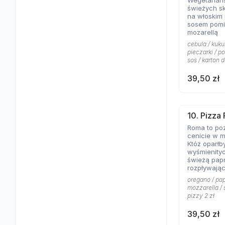
Wegetariań
świeżych s
na włoskim
sosem pomi
mozarellą
cebula / kuku
pieczarki / p
sos / karton d
39,50 zł
10. Pizza
Roma to poz
cenicie w m
Któż oparłb
wyśmienity
świeżą papr
rozpływając
posypanej 
oregano / pap
mozzarella / 
pizzy 2 zł
39,50 zł