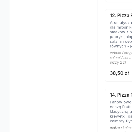
12. Pizza
Aromatyczne
dla miłośni
smaków. Spe
papryki jal
salami i ce
równych - jeśli lubicie wyraziste
składniki na
cebula / oreg
salami / ser m
pizzy 2 zł
38,50 zł
14. Pizza 
Fanów owo
naszą Frutt
klasyczną „
krewetki, o
kalmary. Py
małże / kalma