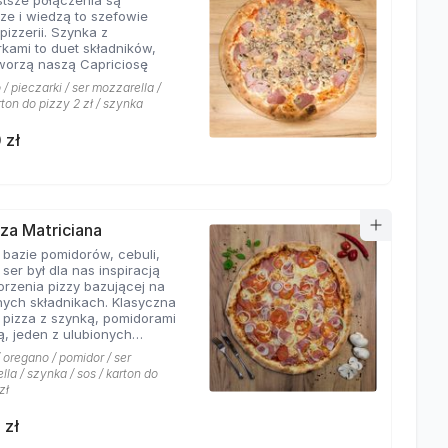
stsze połączenia są
sze i wiedzą to szefowie
pizzerii. Szynka z
rkami to duet składników,
tworzą naszą Capriciosę
/ pieczarki / ser mozzarella /
rton do pizzy 2 zł / szynka
 zł
zza Matriciana
 bazie pomidorów, cebuli,
 ser był dla nas inspiracją
orzenia pizzy bazującej na
ych składnikach. Klasyczna
 pizza z szynką, pomidorami
ą, jeden z ulubionych
 klientów Hyyper!
 oregano / pomidor / ser
la / szynka / sos / karton do
zł
 zł