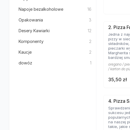
Napoje bezalkoholowe
16
Opakowania
3
2. Pizza F
Desery Kawiarki
12
Jedna z na
pizzy w sie
Komponenty
2
składników
pieczarki w
Kaucje
2
Margherita 
bardziej sm
kolejny kla
dowóz
1
oregano / pie
pominąć w 
/ karton do pi
włoskiej pizz
35,50 zł
4. Pizza 
Sprawdzeni
sukcesu jed
popularnych
na naszej p
takie, jakie