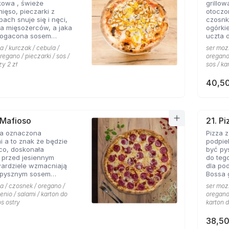
kowa , świeże
grillo
nowych
mięso, pieczarki z
otoczo
h snuje się i nęci,
czosnk
a mięsożerców, a jaka
ogórki
bogacona sosem
uczta 
czosnkowym zadowala
konese
a / kurczak / cebula /
ser mozz
 Pizzerii Hyyper.
ceni na
regano / pieczarki / sos /
oregano 
że gyr
zy 2 zł
sos / ka
mieści
40,50
 Mafioso
21. P
za oznaczona
Pizza 
 a to znak że będzie
podpie
konała
być py
 przed jesiennym
do teg
wardziele wzmacniają
dla po
 pysznym sosem
Bossa gotowa. 
m pikantnym, uf jak
wszyst
a / czosnek / oregano /
ser mozz
Hyyper
enio / salami / karton do
oregano 
pomido
os ostry
karton d
pikant
oraz s
38,50
niepow