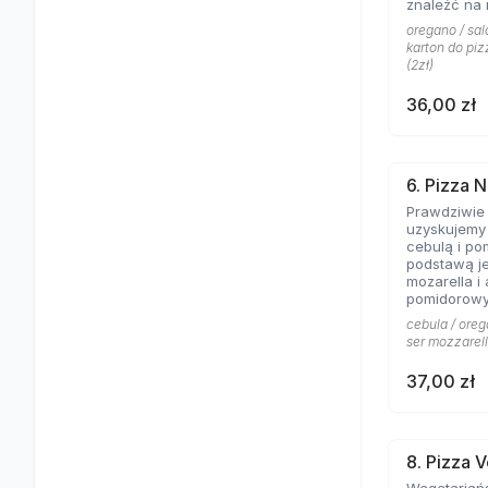
znaleźć na 
Aromat rozto
oregano / sala
salami to c
karton do piz
pizzy z mię
(2zł)
obojętnie!
36,00 zł
6. Pizza N
Prawdziwie
uzyskujemy 
cebulą i po
podstawą je
mozarella i
pomidorowy
cebula / oreg
ser mozzarell
37,00 zł
8. Pizza 