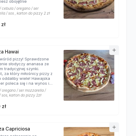
iesz obojętnie
 cebula / oregano / ser
la / sos , karton do pizzy 2 zł
 zł
zza Hawai
 wśród pizzy! Sprawdzone
enie słodyczy ananasa ze
m tradycyjnej szynki.
t, za który miłośnicy pizzy z
 oddaliby wiele! Hawajska
er poleca się i na wynos i
jscu!
 oregano / ser mozzarella /
 sos, karton do pizzy 2zł
 zł
zza Capriciosa