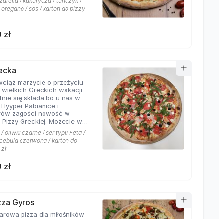
arella / kukurydza / tuńczyk /
 oregano / sos / karton do pizzy
 zł
recka
 wciąż marzycie o przeżyciu
 wielkich Greckich wakacji
ie się składa bo u nas w
i Hyyper Pabianice i
rów zagości nowość w
i Pizzy Greckiej. Możecie w
czyć na dodatek iście
/ oliwki czarne / ser typu Feta /
ch składników,
/ cebula czerwona / karton do
łujących na myśl
 zł
yste plaże i ciepły klimat -
u feta, którego oryginalny
 zł
oskonale współgra z
eczoną czerwoną cebulką, a
liwki czarne, które nadają
wyjątkowo greckiego
eru. Jest to pizza dla
izza Gyros
ików wyjątkowych smaków,
a dla miłośników
 nie boją się poznawać