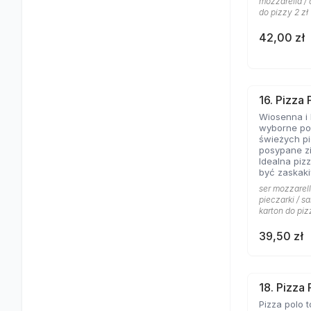
mozzarella / 
do pizzy 2 zł
42,00 zł
16. Pizza
Wiosenna i 
wyborne poł
świeżych pi
posypane z
Idealna pizz
być zaskaki
ser mozzarell
pieczarki / sa
karton do piz
39,50 zł
18. Pizza 
Pizza polo t