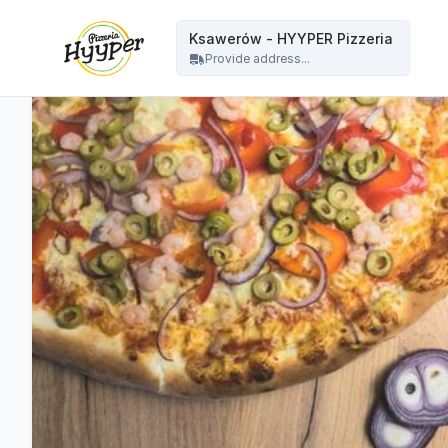
HYYPER Pizzeria - Ksawerów - HYYPER Pizzeria
Ksawerów - HYYPER Pizzeria
Provide address...