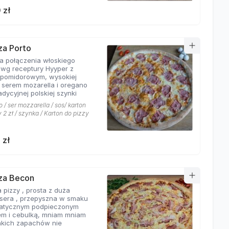
 zł
zza Porto
ta połączenia włoskiego
 wg receptury Hyyper z
pomidorowym, wysokiej
i serem mozarella i oregano
adycyjnej polskiej szynki
 / ser mozzarella / sos/ karton
 2 zł / szynka / Karton do pizzy
 zł
zza Becon
 pizzy , prosta z duża
ą sera , przepyszna w smaku
atycznym podpieczonym
m i cebulką, mniam mniam