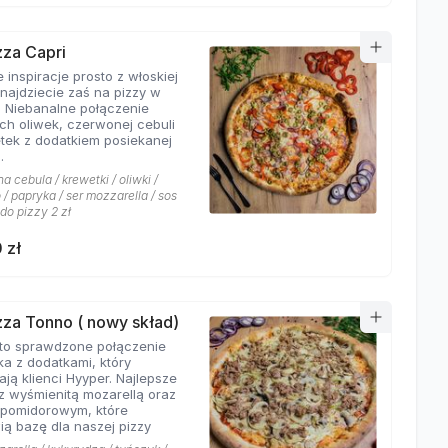
zza Capri
 inspiracje prosto z włoskiej
znajdziecie zaś na pizzy w
. Niebanalne połączenie
ych oliwek, czerwonej cebuli
etek z dodatkiem posiekanej
.
 cebula / krewetki / oliwki /
/ papryka / ser mozzarella / sos
 do pizzy 2 zł
 zł
izza Tonno ( nowy skład)
to sprawdzone połączenie
ka z dodatkami, który
ają klienci Hyyper. Najlepsze
z wyśmienitą mozarellą oraz
pomidorowym, które
ią bazę dla naszej pizzy