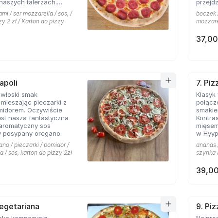
naszych talerzach.
przejdz
pionej mozarelli i
mi / ser mozzarella / sos, /
boczek /
oś obok czego miłośnicy
zy 2 zł / Karton do pizzy
mozzarel
sem nie przejdą
37,00
apoli
7. Pi
 włoski smak
Klasyk
mieszając pieczarki z
połącz
midorem. Oczywiście
smakie
st nasza fantastyczna
Kontras
 aromatyczny sos
mięsem
 posypany oregano.
w Hyyp
na mie
ano / pieczarki / pomidor /
ananas /
a / sos, karton do pizzy 2zł
szynka /
39,00
Vegetariana
9. Pi