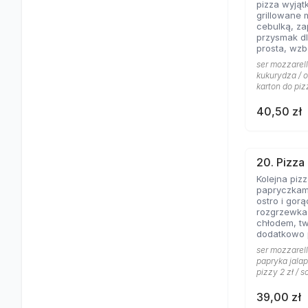
pizza wyjąt
grillowane 
cebulką, zapac
przysmak dl
prosta, wz
jogurtowo 
ser mozzarell
od lat Gości
kukurydza / o
karton do piz
40,50 zł
20. Pizza
Kolejna piz
papryczkami
ostro i gorąco, dos
rozgrzewka
chłodem, t
dodatkowo
pomidorowy
ser mozzarell
gorąco.
papryka jalap
pizzy 2 zł / s
39,00 zł