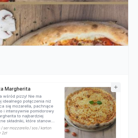
zza Margherita
a wśród pizzy! Nie ma
j idealnego połączenia niż
ca się mozarella, pachnące
o i intensywnie pomidorowy
rgherita to najbardziej
ne składniki, które stanowią
ej pizzy. Nasza
/ ser mozzarella / sos / karton
rita z pewnością nie ma
y 2zł
równych w okolicy!