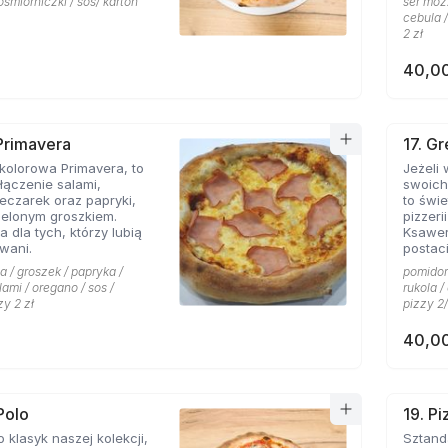
ośmiorniczki / sos/ karton
ser mozz
cebula /
2 zł
40,00
 Primavera
17. G
kolorowa Primavera, to
Jeżeli
ączenie salami,
swoich
eczarek oraz papryki,
to świetn
ielonym groszkiem.
pizzeri
a dla tych, którzy lubią
Ksawe
wani.
postac
niej li
a / groszek / papryka /
pomidor 
grecki
lami / oregano / sos /
rukola 
przywo
zy 2 zł
pizzy 2/
piaszcz
ser typ
40,00
smak d
przypi
także o
pizzy 
charakt
Polo
19. P
miłośn
o klasyk naszej kolekcji,
Sztandarowa pizz
którzy