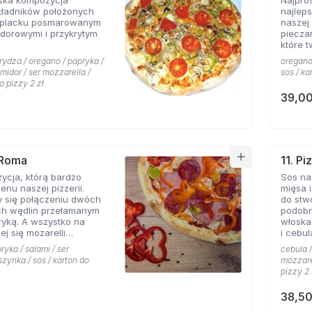
ska kompozycja
Najpro
kładników położonych
najlep
 placku posmarowanym
naszej 
dorowymi i przykrytym
piecza
które 
rydza / oregano / papryka /
oregano 
omidor / ser mozzarella /
sos / ka
o pizzy 2 zł
39,00
 Roma
11. Pi
ycja, którą bardzo
Sos na
enu naszej pizzerii.
mięsa i
y się połączeniu dwóch
do stw
ch wędlin przełamanym
podobn
yką. A wszystko na
włoska
ej się mozarelli
i cebul
oregano.
smaków
ryka / salami / ser
cebula /
szynka / sos / karton do
mozzarel
pizzy 2 
38,50