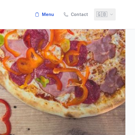
🇬🇧
menu
Contact