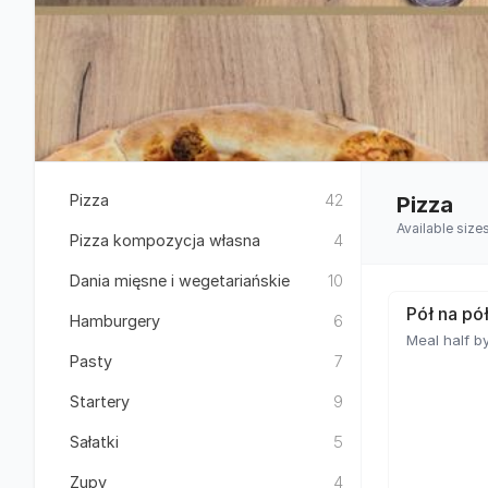
Pizza
42
Pizza
Available size
Pizza kompozycja własna
4
Dania mięsne i wegetariańskie
10
Pół na pó
Hamburgery
6
Meal half by
Pasty
7
Startery
9
Sałatki
5
Zupy
4