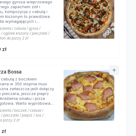
wanego gyrosa wieprzowego
 połączeń.
nego zapachem ziół i
u, kompozycja z cebulą i
em kiszonym to prawdziwa
dla wymagających i
rów których pizzeria Hyyper
arella / cebula / gyros /
jbardziej. . Chodzą słuchy,
/ ogórek kiszony / pieczarki /
os Hyyper jest najlepszy w
rton do pizzy 2 zł
e
 zł
izza Bossa
z cebulą z boczkiem
kana w 350 stopnia musi
szna zwłaszcza jeśli dołączy
o pieczara, jeszcze pieprz
dkreślenia smaku i pizza
Warto wypróbować
kie sosy dostępne w Pizzerii
arella / boczek / cebula /
 a mamy ich cztery rodzaje:
/ pieczarki / pieprz / sos /
rowy łagodny, pomidorowy
o pizzy 2 zł
ny, jogurtowo-czosnkowy
os słodko-kwaśny , każdy
 zł
tarzalny w smaku.