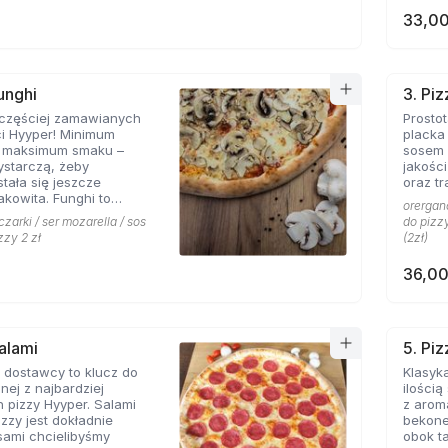
33,00
unghi
3. Pi
jczęściej zamawianych
Prosto
ci Hyyper! Minimum
placka
, maksimum smaku –
sosem 
ystarczą, żeby
jakośc
stała się jeszcze
oraz tr
akowita. Funghi to
orergano
syk, którego nie można
czarki / ser mozarella / sos
do pizzy
menu prawdziwej
zzy 2 zł
(2zł)
erii.
36,00
Salami
5. Pi
 dostawcy to klucz do
Klasyka
nej z najbardziej
ilości
 pizzy Hyyper. Salami
z arom
izzy jest dokładnie
bekone
 sami chcielibyśmy
obok takich zapachów nie