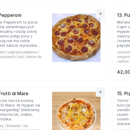
 Pepperoni
13. Pi
 Pepperoni to pizza
Morskie
ków pikantniejszych
Capri 
cjalny rodzaj ostrej
Hyyper
apenio połączony z
zielon
bulą nie ma sobie
i krew
papryki
 roztopionej mozarelli.
ano / papryka jalapenio /
czerwona
ozzarella / sos / karton do
oregano 
/ karton
42,00
Frutti di Mare
15. P
ców morza kusimy
Tonno 
i Di Mare. W Hyyper na
tuńczy
margeritkę” kładziemy
uwielbi
śmiorniczki, małże,
razem 
chotka
sosem 
stanow
ry / krewetki / ser