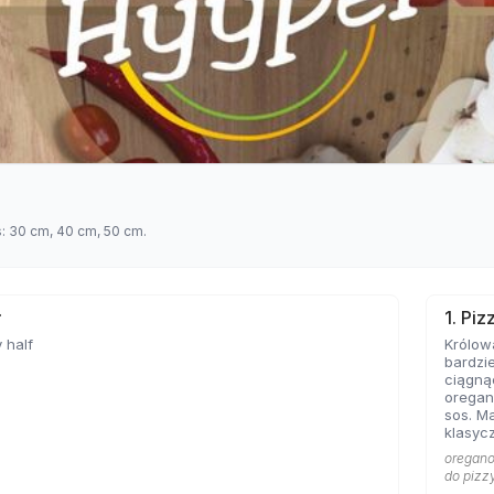
s: 30 cm, 40 cm, 50 cm.
ł
1. Pi
 half
Królow
bardzie
ciągną
oregan
sos. Ma
klasycz
bazę każd
oregano 
Marghe
do pizz
sobie 