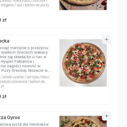
arella / kukurydza / tuńczyk /
 oregano / sos / karton do pizzy
 zł
recka
 wciąż marzycie o przeżyciu
 wielkich Greckich wakacji
ie się składa bo u nas w
i Hyyper Pabianice i
rów zagości nowość w
i Pizzy Greckiej. Możecie w
czyć na dodatek iście
/ oliwki czarne / ser typu Feta /
ch składników,
/ cebula czerwona / karton do
łujących na myśl
 zł
yste plaże i ciepły klimat -
u feta, którego oryginalny
 zł
oskonale współgra z
eczoną czerwoną cebulką, a
liwki czarne, które nadają
wyjątkowo greckiego
eru. Jest to pizza dla
izza Gyros
ików wyjątkowych smaków,
a dla miłośników
 nie boją się poznawać