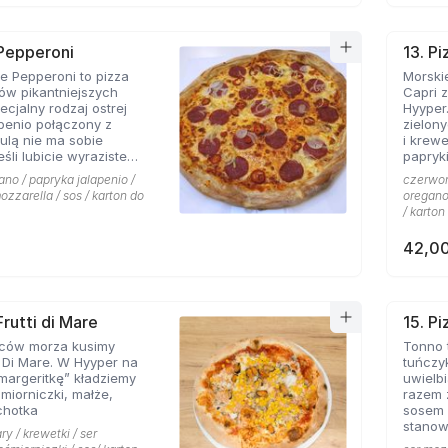
 Pepperoni
13. Pi
 Pepperoni to pizza
Morskie
ków pikantniejszych
Capri 
cjalny rodzaj ostrej
Hyyper
apenio połączony z
zielon
bulą nie ma sobie
i krew
papryki
 roztopionej mozarelli.
ano / papryka jalapenio /
czerwona
ozzarella / sos / karton do
oregano 
/ karton
42,00
Frutti di Mare
15. P
ców morza kusimy
Tonno 
i Di Mare. W Hyyper na
tuńczy
margeritkę” kładziemy
uwielbi
śmiorniczki, małże,
razem 
chotka
sosem 
stanow
ry / krewetki / ser