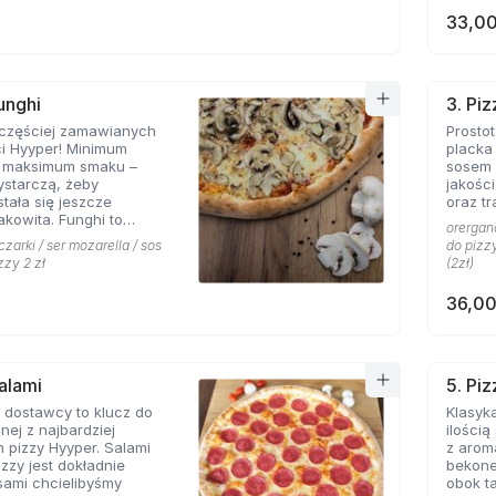
33,00
unghi
3. Pi
jczęściej zamawianych
Prosto
ci Hyyper! Minimum
placka
, maksimum smaku –
sosem 
ystarczą, żeby
jakośc
stała się jeszcze
oraz tr
akowita. Funghi to
orergano
syk, którego nie można
czarki / ser mozarella / sos
do pizzy
menu prawdziwej
zzy 2 zł
(2zł)
erii.
36,00
Salami
5. Pi
 dostawcy to klucz do
Klasyka
nej z najbardziej
ilości
 pizzy Hyyper. Salami
z arom
izzy jest dokładnie
bekone
 sami chcielibyśmy
obok takich zapachów nie