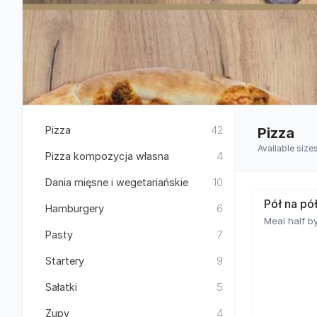
Pizza
42
Pizza
Available size
Pizza kompozycja własna
4
Dania mięsne i wegetariańskie
10
Pół na pó
Hamburgery
6
Meal half by
Pasty
7
Startery
9
Sałatki
5
Zupy
4