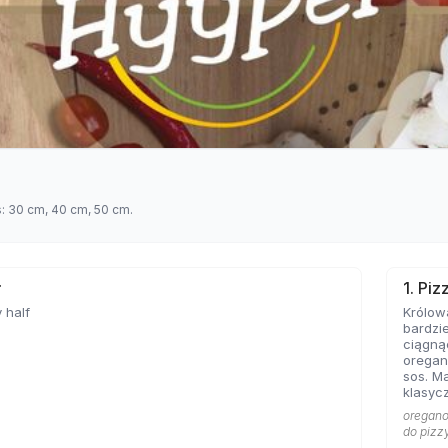
s: 30 cm, 40 cm, 50 cm.
ł
1. Pi
 half
Królow
bardzie
ciągną
oregan
sos. Ma
klasycz
bazę każd
oregano 
Marghe
do pizz
sobie 