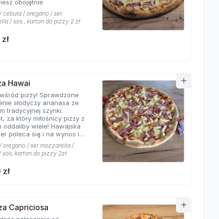
iesz obojętnie
 cebula / oregano / ser
la / sos , karton do pizzy 2 zł
 zł
zza Hawai
 wśród pizzy! Sprawdzone
enie słodyczy ananasa ze
m tradycyjnej szynki.
t, za który miłośnicy pizzy z
 oddaliby wiele! Hawajska
er poleca się i na wynos i
jscu!
 oregano / ser mozzarella /
 sos, karton do pizzy 2zł
 zł
zza Capriciosa