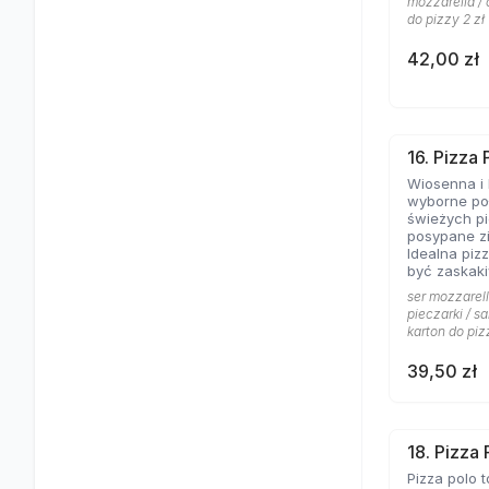
mozzarella / 
do pizzy 2 zł
42,00 zł
16. Pizza
Wiosenna i 
wyborne poł
świeżych pi
posypane z
Idealna pizz
być zaskaki
ser mozzarell
pieczarki / sa
karton do piz
39,50 zł
18. Pizza 
Pizza polo t