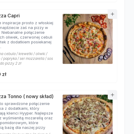
zza Capri
 inspiracje prosto z włoskiej
znajdziecie zaś na pizzy w
. Niebanalne połączenie
ych oliwek, czerwonej cebuli
etek z dodatkiem posiekanej
.
 cebula / krewetki / oliwki /
/ papryka / ser mozzarella / sos
 do pizzy 2 zł
 zł
izza Tonno ( nowy skład)
to sprawdzone połączenie
ka z dodatkami, który
ają klienci Hyyper. Najlepsze
z wyśmienitą mozarellą oraz
pomidorowym, które
ią bazę dla naszej pizzy