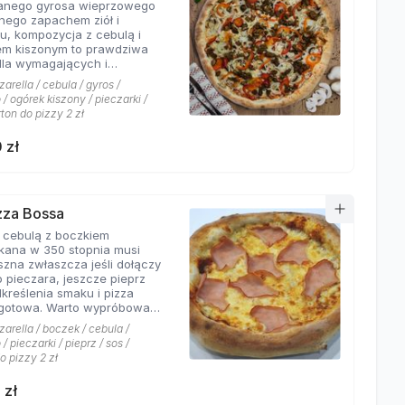
wanego gyrosa wieprzowego
 połączeń.
nego zapachem ziół i
u, kompozycja z cebulą i
em kiszonym to prawdziwa
dla wymagających i
rów których pizzeria Hyyper
arella / cebula / gyros /
jbardziej. . Chodzą słuchy,
/ ogórek kiszony / pieczarki /
os Hyyper jest najlepszy w
rton do pizzy 2 zł
e
 zł
izza Bossa
z cebulą z boczkiem
kana w 350 stopnia musi
szna zwłaszcza jeśli dołączy
o pieczara, jeszcze pieprz
dkreślenia smaku i pizza
Warto wypróbować
kie sosy dostępne w Pizzerii
arella / boczek / cebula /
 a mamy ich cztery rodzaje:
/ pieczarki / pieprz / sos /
rowy łagodny, pomidorowy
o pizzy 2 zł
ny, jogurtowo-czosnkowy
os słodko-kwaśny , każdy
 zł
tarzalny w smaku.