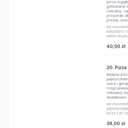
pizza wyjąt
grillowane 
cebulką, zapac
przysmak dl
prosta, wz
jogurtowo 
ser mozzarell
od lat Gości
kukurydza / o
karton do piz
40,50 zł
20. Pizza
Kolejna piz
papryczkami
ostro i gorąco, dos
rozgrzewka
chłodem, t
dodatkowo
pomidorowy
ser mozzarell
gorąco.
papryka jalap
pizzy 2 zł / s
39,00 zł