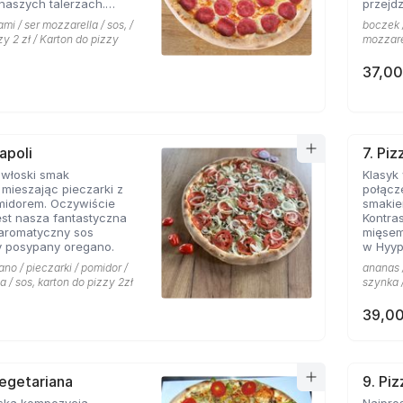
naszych talerzach.
przejdz
pionej mozarelli i
mi / ser mozzarella / sos, /
boczek /
oś obok czego miłośnicy
zy 2 zł / Karton do pizzy
mozzarel
sem nie przejdą
37,00
apoli
7. Pi
 włoski smak
Klasyk
mieszając pieczarki z
połącz
midorem. Oczywiście
smakie
st nasza fantastyczna
Kontras
 aromatyczny sos
mięsem
 posypany oregano.
w Hyyp
na mie
ano / pieczarki / pomidor /
ananas /
a / sos, karton do pizzy 2zł
szynka /
39,00
Vegetariana
9. Pi