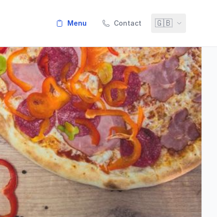
🇬🇧
menu
Contact