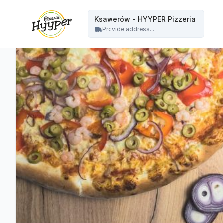
HYYPER Pizzeria - Ksawerów - HYYPER Pizzeria
Ksawerów - HYYPER Pizzeria
Provide address...