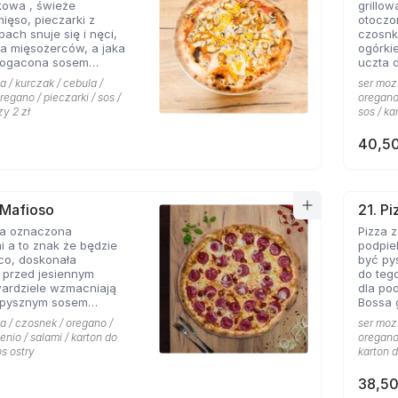
kowa , świeże
grillo
nowych
mięso, pieczarki z
otoczo
h snuje się i nęci,
czosnk
a mięsożerców, a jaka
ogórki
bogacona sosem
uczta 
czosnkowym zadowala
konese
a / kurczak / cebula /
ser mozz
 Pizzerii Hyyper.
ceni na
regano / pieczarki / sos /
oregano 
że gyr
zy 2 zł
sos / ka
mieści
40,50
 Mafioso
21. P
za oznaczona
Pizza 
 a to znak że będzie
podpie
konała
być py
 przed jesiennym
do teg
wardziele wzmacniają
dla po
 pysznym sosem
Bossa gotowa. 
m pikantnym, uf jak
wszyst
a / czosnek / oregano /
ser mozz
Hyyper
enio / salami / karton do
oregano 
pomido
os ostry
karton d
pikant
oraz s
38,50
niepow