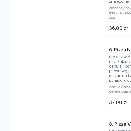
znaleźć na 
Aromat rozto
oregano / sala
salami to c
karton do piz
pizzy z mię
(2zł)
obojętnie!
36,00 zł
6. Pizza N
Prawdziwie
uzyskujemy 
cebulą i po
podstawą je
mozarella i
pomidorowy
cebula / oreg
ser mozzarell
37,00 zł
8. Pizza 