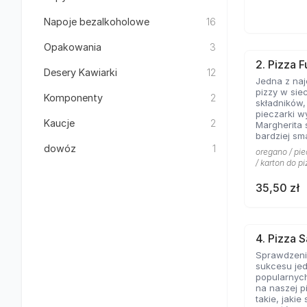
Napoje bezalkoholowe
16
Opakowania
3
2. Pizza F
Desery Kawiarki
12
Jedna z na
pizzy w sie
Komponenty
2
składników
pieczarki w
Kaucje
2
Margherita 
bardziej sm
kolejny kla
dowóz
1
oregano / pie
pominąć w 
/ karton do pi
włoskiej pizz
35,50 zł
4. Pizza 
Sprawdzeni
sukcesu jed
popularnych
na naszej p
takie, jakie