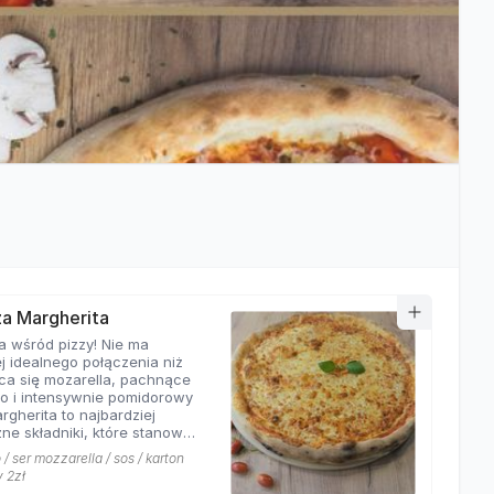
zza Margherita
a wśród pizzy! Nie ma
j idealnego połączenia niż
ca się mozarella, pachnące
o i intensywnie pomidorowy
rgherita to najbardziej
ne składniki, które stanowią
ej pizzy. Nasza
/ ser mozzarella / sos / karton
rita z pewnością nie ma
y 2zł
równych w okolicy!