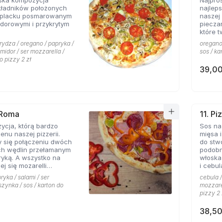
ska kompozycja
Najpro
kładników położonych
najlep
 placku posmarowanym
naszej 
dorowymi i przykrytym
piecza
które 
rydza / oregano / papryka /
oregano 
omidor / ser mozzarella /
sos / ka
o pizzy 2 zł
39,00
 Roma
11. Pi
ycja, którą bardzo
Sos na
enu naszej pizzerii.
mięsa i
y się połączeniu dwóch
do stw
ch wędlin przełamanym
podobn
yką. A wszystko na
włoska
ej się mozarelli
i cebul
oregano.
smaków
ryka / salami / ser
cebula /
szynka / sos / karton do
mozzarel
pizzy 2 
38,50