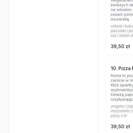
Wegetariań
świeżych s
na włoskim
sosem pomi
mozarellą
cebula / kuku
pieczarki / p
sos / karton d
39,50 zł
10. Pizza
Roma to poz
cenicie w m
Któż oparłb
wyśmienity
świeżą papr
rozpływając
posypanej 
oregano / pap
mozzarella / 
pizzy 2 zł
39,50 zł