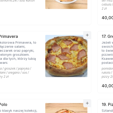
ośmiorniczki / sos/ karton
ser mozz
cebula /
2 zł
40,00
 Primavera
17. G
kolorowa Primavera, to
Jeżeli
ączenie salami,
swoich
eczarek oraz papryki,
to świetn
ielonym groszkiem.
pizzeri
a dla tych, którzy lubią
Ksawe
wani.
postac
niej li
a / groszek / papryka /
pomidor 
grecki
lami / oregano / sos /
rukola 
przywo
zy 2 zł
pizzy 2/
piaszcz
ser typ
40,00
smak d
przypi
także o
pizzy 
charakt
Polo
19. P
miłośn
o klasyk naszej kolekcji,
Sztandarowa pizz
którzy