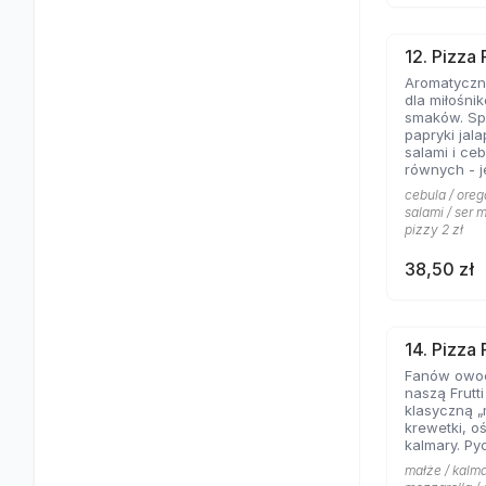
12. Pizza
Aromatyczne
dla miłośni
smaków. Spe
papryki jal
salami i ce
równych - jeśli lubicie wyraziste
składniki na
cebula / oreg
salami / ser m
pizzy 2 zł
38,50 zł
14. Pizza 
Fanów owo
naszą Frutt
klasyczną „
krewetki, o
kalmary. Py
małże / kalma