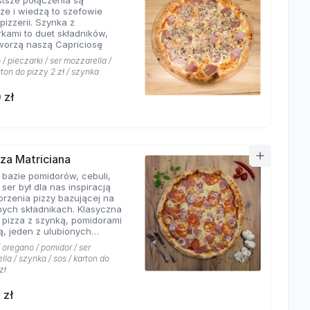
stsze połączenia są
sze i wiedzą to szefowie
pizzerii. Szynka z
rkami to duet składników,
tworzą naszą Capriciosę
/ pieczarki / ser mozzarella /
rton do pizzy 2 zł / szynka
 zł
zza Matriciana
 bazie pomidorów, cebuli,
 ser był dla nas inspiracją
orzenia pizzy bazującej na
ych składnikach. Klasyczna
 pizza z szynką, pomidorami
ą, jeden z ulubionych
 klientów Hyyper!
 oregano / pomidor / ser
la / szynka / sos / karton do
zł
 zł