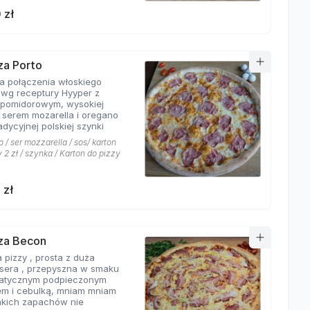
 zł
zza Porto
ta połączenia włoskiego
 wg receptury Hyyper z
pomidorowym, wysokiej
i serem mozarella i oregano
adycyjnej polskiej szynki
 / ser mozzarella / sos/ karton
 2 zł / szynka / Karton do pizzy
 zł
zza Becon
 pizzy , prosta z duża
ą sera , przepyszna w smaku
atycznym podpieczonym
m i cebulką, mniam mniam