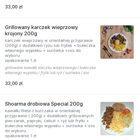
33,00 zł
Grillowany karczek wieprzowy
krojony 200g
karczek wieprzowy w orientalnej przyprawie
(200g) z dodatkiem ryżu lub frytek + bułeczka
własnego wypieku + surówka +sos do
wyboru.
opakowanie 1 zł
grillowane kawałki karczku wieprzowego / bułeczka
własnego wypieku / frytki lub ryż / surówka / sos
33,00 zł
Shoarma drobiowa Special 200g
kawałki fileta z kurczaka w orientalnej
przyprawie ( 200g) z dodatkiem grillowanych:
pieczarek, papryki, cebuli + ryż lub frytki +
bułeczka własnego wypieku + surówka + sos
do wyboru.
opakowanie 1 zł