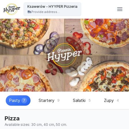
HYYPER Pizzeria - Ksawerów - HYYPER Pizzeria
Ksawerów - HYYPER Pizzeria
Provide address...
Pasty
Startery
Sałatki
Zupy
7
9
5
4
Pizza
Available sizes: 30 cm, 40 cm, 50 cm.