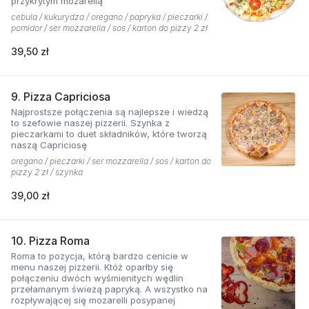
przykrytym mozarellą
cebula / kukurydza / oregano / papryka / pieczarki /
pomidor / ser mozzarella / sos / karton do pizzy 2 zł
39,50 zł
9. Pizza Capriciosa
Najprostsze połączenia są najlepsze i wiedzą
to szefowie naszej pizzerii. Szynka z
pieczarkami to duet składników, które tworzą
naszą Capriciosę
oregano / pieczarki / ser mozzarella / sos / karton do
pizzy 2 zł / szynka
39,00 zł
10. Pizza Roma
Roma to pozycja, którą bardzo cenicie w
menu naszej pizzerii. Któż oparłby się
połączeniu dwóch wyśmienitych wędlin
przełamanym świeżą papryką. A wszystko na
rozpływającej się mozarelli posypanej