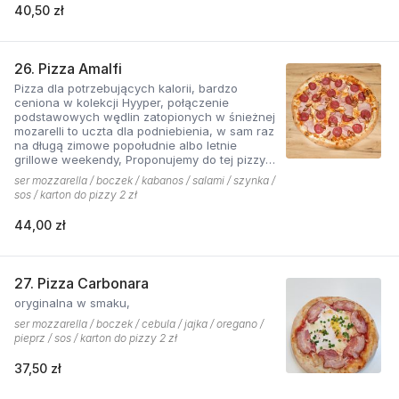
40,50 zł
26. Pizza Amalfi
Pizza dla potrzebujących kalorii, bardzo
ceniona w kolekcji Hyyper, połączenie
podstawowych wędlin zatopionych w śnieżnej
mozarelli to uczta dla podniebienia, w sam raz
na długą zimowe popołudnie albo letnie
grillowe weekendy, Proponujemy do tej pizzy
sos pomidorowy pikantny z dodatkiem cebuli.
ser mozzarella / boczek / kabanos / salami / szynka /
sos / karton do pizzy 2 zł
44,00 zł
27. Pizza Carbonara
oryginalna w smaku,
ser mozzarella / boczek / cebula / jajka / oregano /
pieprz / sos / karton do pizzy 2 zł
37,50 zł