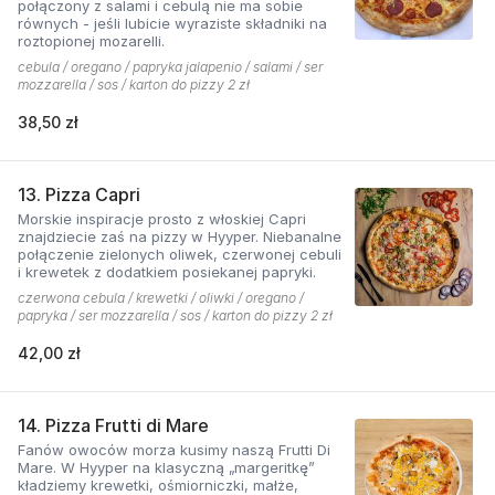
połączony z salami i cebulą nie ma sobie
równych - jeśli lubicie wyraziste składniki na
roztopionej mozarelli.
cebula / oregano / papryka jalapenio / salami / ser
mozzarella / sos / karton do pizzy 2 zł
38,50 zł
13. Pizza Capri
Morskie inspiracje prosto z włoskiej Capri
znajdziecie zaś na pizzy w Hyyper. Niebanalne
połączenie zielonych oliwek, czerwonej cebuli
i krewetek z dodatkiem posiekanej papryki.
czerwona cebula / krewetki / oliwki / oregano /
papryka / ser mozzarella / sos / karton do pizzy 2 zł
42,00 zł
14. Pizza Frutti di Mare
Fanów owoców morza kusimy naszą Frutti Di
Mare. W Hyyper na klasyczną „margeritkę”
kładziemy krewetki, ośmiorniczki, małże,