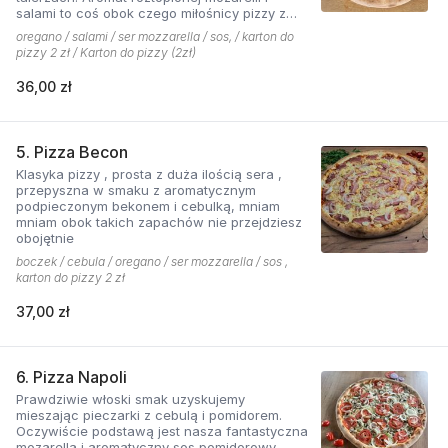
salami to coś obok czego miłośnicy pizzy z
mięsem nie przejdą obojętnie!
oregano / salami / ser mozzarella / sos, / karton do
pizzy 2 zł / Karton do pizzy (2zł)
36,00 zł
5. Pizza Becon
Klasyka pizzy , prosta z duża ilością sera ,
przepyszna w smaku z aromatycznym
podpieczonym bekonem i cebulką, mniam
mniam obok takich zapachów nie przejdziesz
obojętnie
boczek / cebula / oregano / ser mozzarella / sos ,
karton do pizzy 2 zł
37,00 zł
6. Pizza Napoli
Prawdziwie włoski smak uzyskujemy
mieszając pieczarki z cebulą i pomidorem.
Oczywiście podstawą jest nasza fantastyczna
mozarella i aromatyczny sos pomidorowy