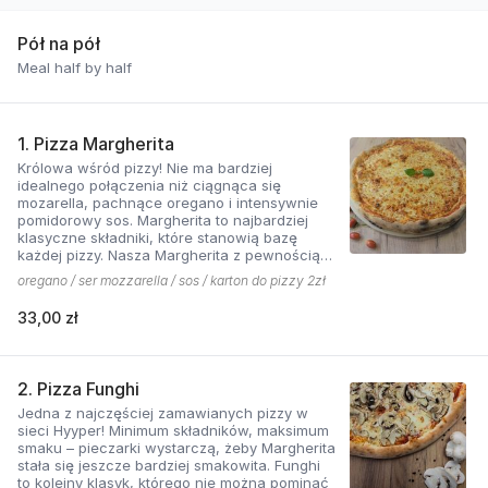
Pół na pół
Meal half by half
1. Pizza Margherita
Królowa wśród pizzy! Nie ma bardziej
idealnego połączenia niż ciągnąca się
mozarella, pachnące oregano i intensywnie
pomidorowy sos. Margherita to najbardziej
klasyczne składniki, które stanowią bazę
każdej pizzy. Nasza Margherita z pewnością
nie ma sobie równych w okolicy!
oregano / ser mozzarella / sos / karton do pizzy 2zł
33,00 zł
2. Pizza Funghi
Jedna z najczęściej zamawianych pizzy w
sieci Hyyper! Minimum składników, maksimum
smaku – pieczarki wystarczą, żeby Margherita
stała się jeszcze bardziej smakowita. Funghi
to kolejny klasyk, którego nie można pominąć