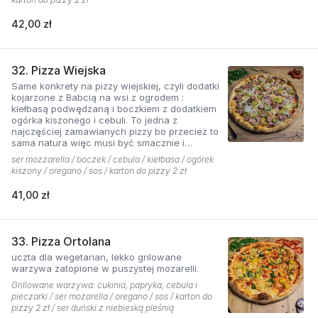
42,00 zł
32. Pizza Wiejska
Same konkrety na pizzy wiejskiej, czyli dodatki
kojarzone z Babcią na wsi z ogrodem :
kiełbasą podwędzaną i boczkiem z dodatkiem
ogórka kiszonego i cebuli. To jedna z
najczęściej zamawianych pizzy bo przecież to
sama natura więc musi być smacznie i
naturalne . Najlepsza jest z sosem ostrym
ser mozzarella / boczek / cebula / kiełbasa / ogórek
pomidorowym!
kiszony / oregano / sos / karton do pizzy 2 zł
41,00 zł
33. Pizza Ortolana
uczta dla wegetarian, lekko grilowane
warzywa zatopione w puszystej mozarelli.
Grillowane warzywa: cukinia, papryka, cebula i
pieczarki / ser mozarella / oregano / sos / karton do
pizzy 2 zł / ser duński z niebieską pleśnią