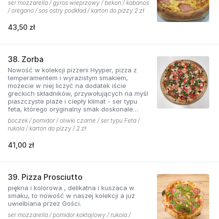
ser mozzarella / gyros wieprzowy / bekon / kabanos
/ oregano / sos ostry podkład / karton do pizzy 2 zł
43,50 zł
38. Zorba
Nowość w kolekcji pizzerii Hyyper, pizza z
temperamentem i wyrazistym smakiem,
możecie w niej liczyć na dodatek iście
greckich składników, przywołujących na myśl
piaszczyste plaże i ciepły klimat - ser typu
feta, którego oryginalny smak doskonale
współgra z przypieczoną czerwoną cebulką,
boczek / pomidor / oliwki czarne / ser typu Feta /
a także oliwki czarne, które nadają pizzy
rukola / karton do pizzy / 2 zł
wyjątkowo greckiego charakteru, wszystko to
podkręcone zapachem i smakiem
41,00 zł
grillowanego boczku. Jest to pizza dla
miłośników wyjątkowych smaków, którzy nie
boją się poznawać nowych połączeń.
39. Pizza Prosciutto
piękna i kolorowa , delikatna i kuszaca w
smaku, to nowość w naszej kolekcji a już
uwielbiana przez Gości.
ser mozzarella / pomidor koktajlowy / rukola /