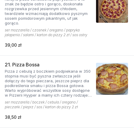
znak że będzie ostro i gorąco, doskonała
rozgrzewka przed jesiennym chłodem,
twardziele wzmacniają dodatkowo pysznym
sosem pomidorowym pikantnym, uf jak
gorąco.
ser mozzarella / czosnek / oregano / papryka
jalapenio / salami / karton do pizzy 2 zł / sos ostry
39,00 zł
21. Pizza Bossa
Pizza z cebulą z boczkiem podpiekana w 350
stopnia musi być pyszna zwłaszcza jeśli
dołączy do tego pieczara, jeszcze pieprz dla
podkreślenia smaku i pizza Bossa gotowa.
Warto wypróbować wszystkie sosy dostępne
w Pizzerii Hyyper a mamy ich cztery rodzaje:
pomidorowy łagodny, pomidorowy pikantny,
ser mozzarella / boczek / cebula / oregano /
jogurtowo-czosnkowy oraz sos słodko-
pieczarki / pieprz / sos / karton do pizzy 2 zł
kwaśny , każdy niepowtarzalny w smaku.
38,50 zł