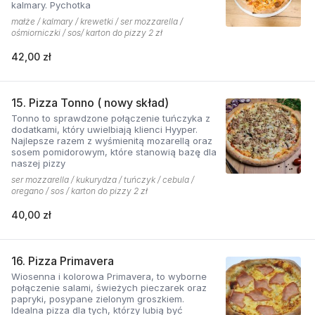
kalmary. Pychotka
małże / kalmary / krewetki / ser mozzarella /
ośmiorniczki / sos/ karton do pizzy 2 zł
42,00 zł
15. Pizza Tonno ( nowy skład)
Tonno to sprawdzone połączenie tuńczyka z
dodatkami, który uwielbiają klienci Hyyper.
Najlepsze razem z wyśmienitą mozarellą oraz
sosem pomidorowym, które stanowią bazę dla
naszej pizzy
ser mozzarella / kukurydza / tuńczyk / cebula /
oregano / sos / karton do pizzy 2 zł
40,00 zł
16. Pizza Primavera
Wiosenna i kolorowa Primavera, to wyborne
połączenie salami, świeżych pieczarek oraz
papryki, posypane zielonym groszkiem.
Idealna pizza dla tych, którzy lubią być