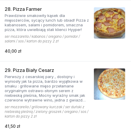
28. Pizza Farmer
Prawdziwie smakowity kąsek dla
mięsożerców, sycący lunch lub obiad! Pizza z
kabanosem, salami i pomidorem, smaczna
pizza, która uwielbiają stali klienci Hyyper!
ser mozzarella / kabanos / oregano / pomidor /
salami / sos / karton do pizzy 2 zł
40,00 zł
29. Pizza Biały Cesarz
Pierwszy z cesarskiej pary , dostojny i
wyniosły jak ta pizza, bardzo wyjątkowa w
smaku : grillowane mięso przełamane
oryginalnym ostrawo-słonym serem z
niebieską pleśnia, Mocny wyraźny smak jak
czerwone wytrawne wino, jedna z gwiazd
kolekcji pizzerii Hyyper.
ser mozzarella / grillowany kurczak / ser duński z
niebieską pleśnią / zielony groszek / oregano / sos /
karton do pizzy 2 zł
41,50 zł