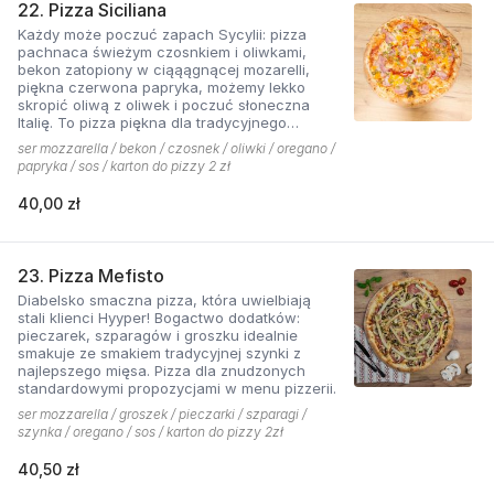
22. Pizza Siciliana
Każdy może poczuć zapach Sycylii: pizza
pachnaca świeżym czosnkiem i oliwkami,
bekon zatopiony w ciąąągnącej mozarelli,
piękna czerwona papryka, możemy lekko
skropić oliwą z oliwek i poczuć słoneczna
Italię. To pizza piękna dla tradycyjnego
podniebienia
ser mozzarella / bekon / czosnek / oliwki / oregano /
papryka / sos / karton do pizzy 2 zł
40,00 zł
23. Pizza Mefisto
Diabelsko smaczna pizza, która uwielbiają
stali klienci Hyyper! Bogactwo dodatków:
pieczarek, szparagów i groszku idealnie
smakuje ze smakiem tradycyjnej szynki z
najlepszego mięsa. Pizza dla znudzonych
standardowymi propozycjami w menu pizzerii.
ser mozzarella / groszek / pieczarki / szparagi /
szynka / oregano / sos / karton do pizzy 2zł
40,50 zł