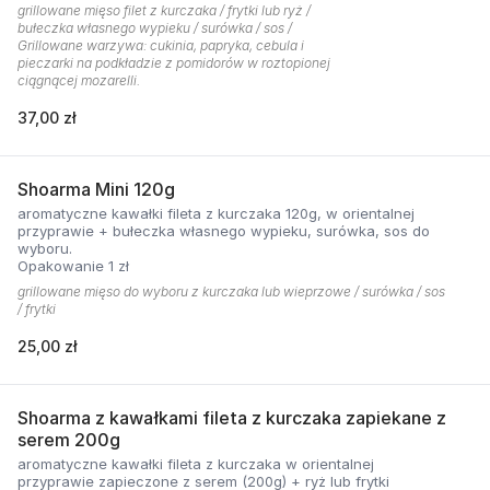
grillowane mięso filet z kurczaka / frytki lub ryż /
bułeczka własnego wypieku / surówka / sos /
Grillowane warzywa: cukinia, papryka, cebula i
pieczarki na podkładzie z pomidorów w roztopionej
ciągnącej mozarelli.
37,00 zł
Shoarma Mini 120g
aromatyczne kawałki fileta z kurczaka 120g, w orientalnej
przyprawie + bułeczka własnego wypieku, surówka, sos do
wyboru.
Opakowanie 1 zł
grillowane mięso do wyboru z kurczaka lub wieprzowe / surówka / sos
/ frytki
25,00 zł
Shoarma z kawałkami fileta z kurczaka zapiekane z
serem 200g
aromatyczne kawałki fileta z kurczaka w orientalnej
przyprawie zapieczone z serem (200g) + ryż lub frytki