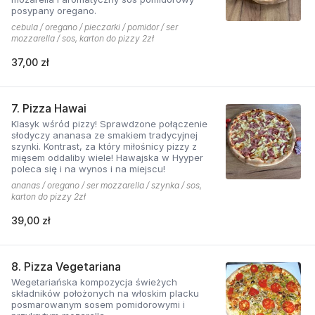
posypany oregano.
cebula / oregano / pieczarki / pomidor / ser
mozzarella / sos, karton do pizzy 2zł
37,00 zł
7. Pizza Hawai
Klasyk wśród pizzy! Sprawdzone połączenie
słodyczy ananasa ze smakiem tradycyjnej
szynki. Kontrast, za który miłośnicy pizzy z
mięsem oddaliby wiele! Hawajska w Hyyper
poleca się i na wynos i na miejscu!
ananas / oregano / ser mozzarella / szynka / sos,
karton do pizzy 2zł
39,00 zł
8. Pizza Vegetariana
Wegetariańska kompozycja świeżych
składników położonych na włoskim placku
posmarowanym sosem pomidorowymi i