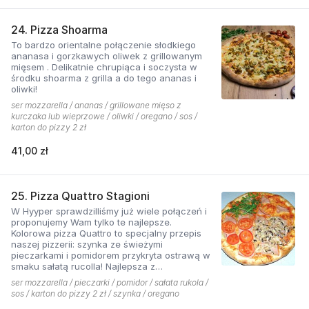
24. Pizza Shoarma
To bardzo orientalne połączenie słodkiego
ananasa i gorzkawych oliwek z grillowanym
mięsem . Delikatnie chrupiąca i soczysta w
środku shoarma z grilla a do tego ananas i
oliwki!
ser mozzarella / ananas / grillowane mięso z
kurczaka lub wieprzowe / oliwki / oregano / sos /
karton do pizzy 2 zł
41,00 zł
25. Pizza Quattro Stagioni
W Hyyper sprawdzilliśmy już wiele połączeń i
proponujemy Wam tylko te najlepsze.
Kolorowa pizza Quattro to specjalny przepis
naszej pizzerii: szynka ze świeżymi
pieczarkami i pomidorem przykryta ostrawą w
smaku sałatą rucolla! Najlepsza z
czosnkowym sosem według naszej receptury
ser mozzarella / pieczarki / pomidor / sałata rukola /
sos / karton do pizzy 2 zł / szynka / oregano