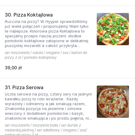
30. Pizza Koktajlowa
Ruccola na pizzy? W Hyyper sprawdzilliśmy
już wiele połączeń i proponujemy Wam tylko
te najlepsze. Kolorowa pizza Koktajlowa to
specjalny przepis naszej pizzerii: słodkie
pomidorki koktajlowe zatopione w delikatnej
puszystej mozarelli a całość przykryta
ostrawą w smaku sałatą! To bardzo włoska w
ser mozzarella / rukola / oregano / sos / karton do
smaku i wyglądzie pizza.
pizzy 2 zł / pomidor koktajlowy
39,00 zł
31. Pizza Serowa
Uczta serowa na pizzy, cztery sery na jednym
kawałku pizzy to robi wrażenie . Każdy
wyrazisty i odmienny a jak smakują razem,
Znakomita pozycja na jesienne i zimowe
wieczory z dodatkiem pomidorów i bazyli,
znakomicie smakująca i po prostu piękna, nie
sposób się oprzeć pokusie .
ser mozzarella / mozarella biała / ser duński z
niebieską pleśnią / ser sałatkowy / oregano / sos/
karton do pizzy 2 zł