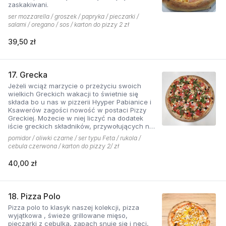
zaskakiwani.
ser mozzarella / groszek / papryka / pieczarki /
salami / oregano / sos / karton do pizzy 2 zł
39,50 zł
17. Grecka
Jeżeli wciąż marzycie o przeżyciu swoich
wielkich Greckich wakacji to świetnie się
składa bo u nas w pizzerii Hyyper Pabianice i
Ksawerów zagości nowość w postaci Pizzy
Greckiej. Możecie w niej liczyć na dodatek
iście greckich składników, przywołujących na
myśl piaszczyste plaże i ciepły klimat - ser
pomidor / oliwki czarne / ser typu Feta / rukola /
typu feta, którego oryginalny smak doskonale
cebula czerwona / karton do pizzy 2/ zł
współgra z przypieczoną czerwoną cebulką,
a także oliwki czarne, które nadają pizzy
40,00 zł
wyjątkowo greckiego charakteru. Jest to pizza
dla miłośników wyjątkowych smaków, którzy
nie boją się poznawać nowych połączeń.
18. Pizza Polo
Pizza polo to klasyk naszej kolekcji, pizza
wyjątkowa , świeże grillowane mięso,
pieczarki z cebulką, zapach snuje się i nęci,