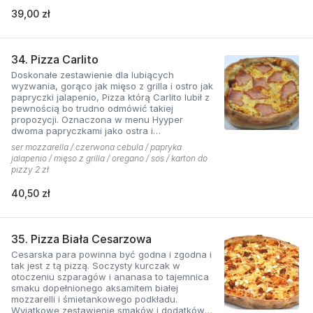
39,00 zł
34. Pizza Carlito
Doskonałe zestawienie dla lubiących
wyzwania, gorąco jak mięso z grilla i ostro jak
papryczki jalapenio, Pizza którą Carlito lubił z
pewnością bo trudno odmówić takiej
propozycji. Oznaczona w menu Hyyper
dwoma papryczkami jako ostra i
niebezpieczna.
ser mozzarella / czerwona cebula / papryka
jalapenio / mięso z grilla / oregano / sos / karton do
pizzy 2 zł
40,50 zł
35. Pizza Biała Cesarzowa
Cesarska para powinna być godna i zgodna i
tak jest z tą pizzą. Soczysty kurczak w
otoczeniu szparagów i ananasa to tajemnica
smaku dopełnionego aksamitem białej
mozzarelli i śmietankowego podkładu.
Wyjątkowe zestawienie smaków i dodatków