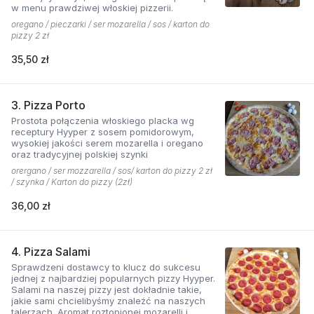
w menu prawdziwej włoskiej pizzerii.
oregano / pieczarki / ser mozarella / sos / karton do
pizzy 2 zł
35,50 zł
3. Pizza Porto
Prostota połączenia włoskiego placka wg
receptury Hyyper z sosem pomidorowym,
wysokiej jakości serem mozarella i oregano
oraz tradycyjnej polskiej szynki
orergano / ser mozzarella / sos/ karton do pizzy 2 zł
/ szynka / Karton do pizzy (2zł)
36,00 zł
4. Pizza Salami
Sprawdzeni dostawcy to klucz do sukcesu
jednej z najbardziej popularnych pizzy Hyyper.
Salami na naszej pizzy jest dokładnie takie,
jakie sami chcielibyśmy znaleźć na naszych
talerzach. Aromat roztopionej mozarelli i