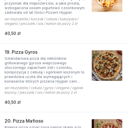
przysmak dla mięsożerców, a jaka prosta,
wzbogacona sosem jogurtowo czosnkowym
zadowala od lat Gości Pizzerii Hyyper.
ser mozzarella / kurczak / cebula / kukurydza /
oregano / pieczarki / sos / karton do pizzy 2 zł
40,50 zł
19. Pizza Gyros
Sztandarowa pizza dla miłośników
grillowanego gyrosa wieprzowego
otoczonego zapachem ziół i czosnku,
kompozycja z cebulą i ogórkiem kiszonym to
prawdziwa uczta dla wymagających i
koneserów których pizzeria Hyyper ceni
najbardziej. . Chodzą słuchy, że gyros Hyyper
ser mozzarella / cebula / gyros / oregano / ogórek
jest najlepszy w mieście
kiszony / pieczarki / sos / karton do pizzy 2 zł
40,50 zł
20. Pizza Mafioso
Kolejna pizza oznaczona papryczkami a to