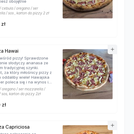
iesz obojętnie
 cebula / oregano / ser
la / sos , karton do pizzy 2 zł
 zł
zza Hawai
 wśród pizzy! Sprawdzone
enie słodyczy ananasa ze
m tradycyjnej szynki.
t, za który miłośnicy pizzy z
 oddaliby wiele! Hawajska
er poleca się i na wynos i
jscu!
 oregano / ser mozzarella /
 sos, karton do pizzy 2zł
 zł
zza Capriciosa