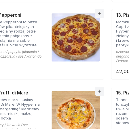
 Pepperoni
13. Pi
 Pepperoni to pizza
Morskie
ków pikantniejszych
Capri 
cjalny rodzaj ostrej
Hyyper
apenio połączony z
zielon
bulą nie ma sobie
i krew
papryki
 roztopionej mozarelli.
ano / papryka jalapenio /
czerwona
ozzarella / sos / karton do
oregano 
/ karton
42,00
Frutti di Mare
15. P
ców morza kusimy
Tonno 
i Di Mare. W Hyyper na
tuńczy
margeritkę” kładziemy
uwielbi
śmiorniczki, małże,
razem 
chotka
sosem 
stanow
ry / krewetki / ser