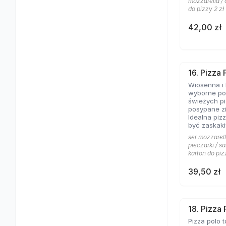
mozzarella / 
do pizzy 2 zł
42,00 zł
16. Pizza
Wiosenna i 
wyborne poł
świeżych pi
posypane z
Idealna pizz
być zaskaki
ser mozzarell
pieczarki / sa
karton do piz
39,50 zł
18. Pizza 
Pizza polo t