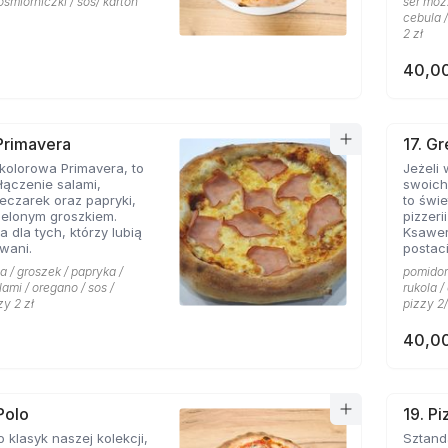
ośmiorniczki / sos/ karton
ser mozz
cebula /
2 zł
40,00
 Primavera
17. G
kolorowa Primavera, to
Jeżeli
ączenie salami,
swoich
eczarek oraz papryki,
to świetn
ielonym groszkiem.
pizzeri
a dla tych, którzy lubią
Ksawe
wani.
postac
niej li
a / groszek / papryka /
pomidor 
grecki
lami / oregano / sos /
rukola 
przywo
zy 2 zł
pizzy 2/
piaszcz
ser typ
40,00
smak d
przypi
także o
pizzy 
charakt
Polo
19. P
miłośn
o klasyk naszej kolekcji,
Sztandarowa pizz
którzy