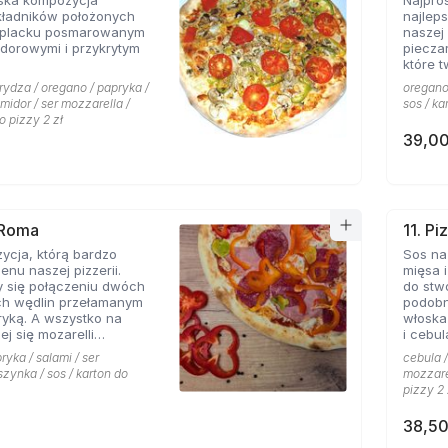
ska kompozycja
Najpro
kładników położonych
najlep
 placku posmarowanym
naszej 
dorowymi i przykrytym
piecza
które 
rydza / oregano / papryka /
oregano 
omidor / ser mozzarella /
sos / ka
o pizzy 2 zł
39,00
 Roma
11. Pi
ycja, którą bardzo
Sos na
enu naszej pizzerii.
mięsa i
y się połączeniu dwóch
do stw
ch wędlin przełamanym
podobn
yką. A wszystko na
włoska
ej się mozarelli
i cebul
oregano.
smaków
ryka / salami / ser
cebula /
szynka / sos / karton do
mozzarel
pizzy 2 
38,50