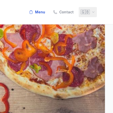
🇬🇧
menu
Contact