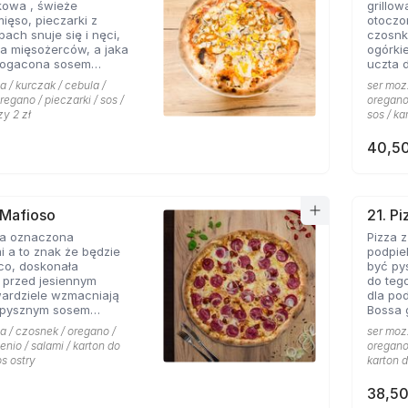
kowa , świeże
grillo
nowych
mięso, pieczarki z
otoczo
h snuje się i nęci,
czosnk
a mięsożerców, a jaka
ogórki
bogacona sosem
uczta 
czosnkowym zadowala
konese
a / kurczak / cebula /
ser mozz
 Pizzerii Hyyper.
ceni na
regano / pieczarki / sos /
oregano 
że gyr
zy 2 zł
sos / ka
mieści
40,50
 Mafioso
21. P
za oznaczona
Pizza 
 a to znak że będzie
podpie
konała
być py
 przed jesiennym
do teg
wardziele wzmacniają
dla po
 pysznym sosem
Bossa gotowa. 
m pikantnym, uf jak
wszyst
a / czosnek / oregano /
ser mozz
Hyyper
enio / salami / karton do
oregano 
pomido
os ostry
karton d
pikant
oraz s
38,50
niepow