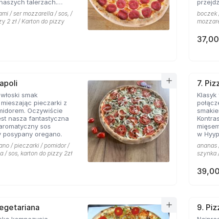
naszych talerzach.
przejdz
pionej mozarelli i
mi / ser mozzarella / sos, /
boczek /
oś obok czego miłośnicy
zy 2 zł / Karton do pizzy
mozzarel
sem nie przejdą
37,00
apoli
7. Pi
 włoski smak
Klasyk
mieszając pieczarki z
połącz
midorem. Oczywiście
smakie
st nasza fantastyczna
Kontras
 aromatyczny sos
mięsem
 posypany oregano.
w Hyyp
na mie
ano / pieczarki / pomidor /
ananas /
a / sos, karton do pizzy 2zł
szynka /
39,00
Vegetariana
9. Pi