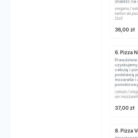
znaleźć na 
Aromat rozto
oregano / sala
salami to c
karton do piz
pizzy z mię
(2zł)
obojętnie!
36,00 zł
6. Pizza N
Prawdziwie
uzyskujemy 
cebulą i po
podstawą je
mozarella i
pomidorowy
cebula / oreg
ser mozzarell
37,00 zł
8. Pizza 