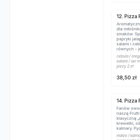
12. Pizza
Aromatyczne
dla miłośni
smaków. Spe
papryki jal
salami i ce
równych - jeśli lubicie wyraziste
składniki na
cebula / oreg
salami / ser m
pizzy 2 zł
38,50 zł
14. Pizza 
Fanów owo
naszą Frutt
klasyczną „
krewetki, o
kalmary. Py
małże / kalma