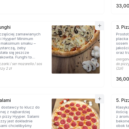
33,00
unghi
3. Pi
jczęściej zamawianych
Prosto
ci Hyyper! Minimum
placka
, maksimum smaku –
sosem 
ystarczą, żeby
jakośc
stała się jeszcze
oraz tr
akowita. Funghi to
orergano
syk, którego nie można
czarki / ser mozarella / sos
do pizzy
menu prawdziwej
zzy 2 zł
(2zł)
erii.
36,00
Salami
5. Pi
 dostawcy to klucz do
Klasyka
nej z najbardziej
ilości
 pizzy Hyyper. Salami
z arom
izzy jest dokładnie
bekone
 sami chcielibyśmy
obok takich zapachów nie