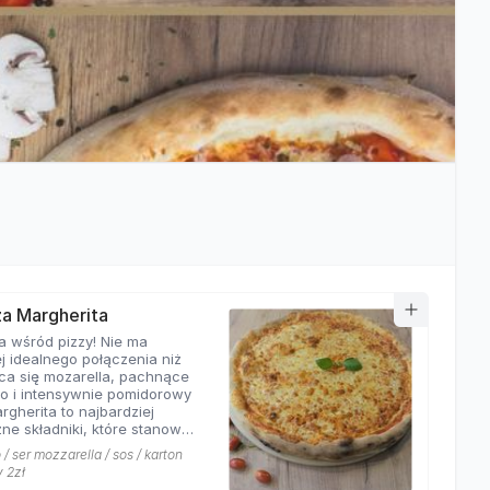
zza Margherita
a wśród pizzy! Nie ma
j idealnego połączenia niż
ca się mozarella, pachnące
o i intensywnie pomidorowy
rgherita to najbardziej
ne składniki, które stanowią
ej pizzy. Nasza
/ ser mozzarella / sos / karton
rita z pewnością nie ma
y 2zł
równych w okolicy!