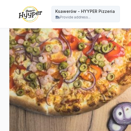
HYYPER Pizzeria - Ksawerów - HYYPER Pizzeria
Ksawerów - HYYPER Pizzeria
Provide address...