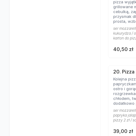
pizza wyjąt
grillowane 
cebulką, zapac
przysmak dl
prosta, wz
jogurtowo 
ser mozzarell
od lat Gości
kukurydza / o
karton do piz
40,50 zł
20. Pizza
Kolejna piz
papryczkami
ostro i gorąco, dos
rozgrzewka
chłodem, t
dodatkowo
pomidorowy
ser mozzarell
gorąco.
papryka jalap
pizzy 2 zł / s
39,00 zł