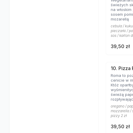
Wegetariań
świeżych s
na włoskim
sosem pomi
mozarellą
cebula / kuku
pieczarki / p
sos / karton d
39,50 zł
10. Pizza
Roma to poz
cenicie w m
Któż oparłb
wyśmienity
świeżą papr
rozpływając
posypanej 
oregano / pap
mozzarella / 
pizzy 2 zł
39,50 zł