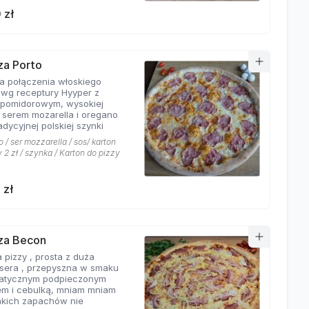
 zł
zza Porto
ta połączenia włoskiego
 wg receptury Hyyper z
pomidorowym, wysokiej
i serem mozarella i oregano
adycyjnej polskiej szynki
 / ser mozzarella / sos/ karton
 2 zł / szynka / Karton do pizzy
 zł
zza Becon
 pizzy , prosta z duża
ą sera , przepyszna w smaku
atycznym podpieczonym
m i cebulką, mniam mniam