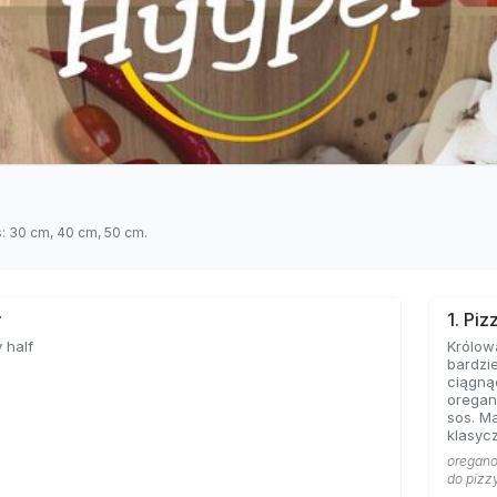
s: 30 cm, 40 cm, 50 cm.
ł
1. Pi
 half
Królow
bardzie
ciągną
oregan
sos. Ma
klasycz
bazę każd
oregano 
Marghe
do pizz
sobie 