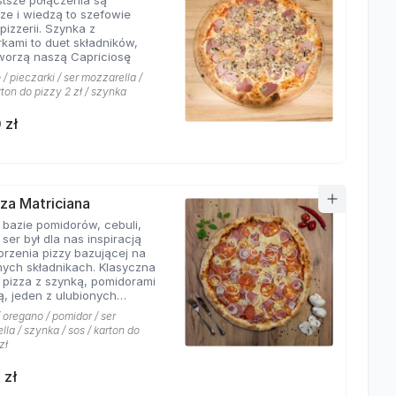
stsze połączenia są
sze i wiedzą to szefowie
pizzerii. Szynka z
rkami to duet składników,
tworzą naszą Capriciosę
/ pieczarki / ser mozzarella /
rton do pizzy 2 zł / szynka
 zł
zza Matriciana
 bazie pomidorów, cebuli,
 ser był dla nas inspiracją
orzenia pizzy bazującej na
ych składnikach. Klasyczna
 pizza z szynką, pomidorami
ą, jeden z ulubionych
 klientów Hyyper!
 oregano / pomidor / ser
la / szynka / sos / karton do
zł
 zł