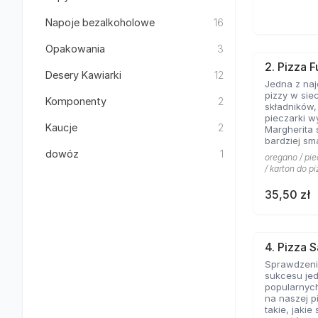
Napoje bezalkoholowe
16
Opakowania
3
2. Pizza F
Desery Kawiarki
12
Jedna z na
pizzy w sie
Komponenty
2
składników
pieczarki w
Kaucje
2
Margherita 
bardziej sm
kolejny kla
dowóz
1
oregano / pie
pominąć w 
/ karton do pi
włoskiej pizz
35,50 zł
4. Pizza 
Sprawdzeni
sukcesu jed
popularnych
na naszej p
takie, jakie