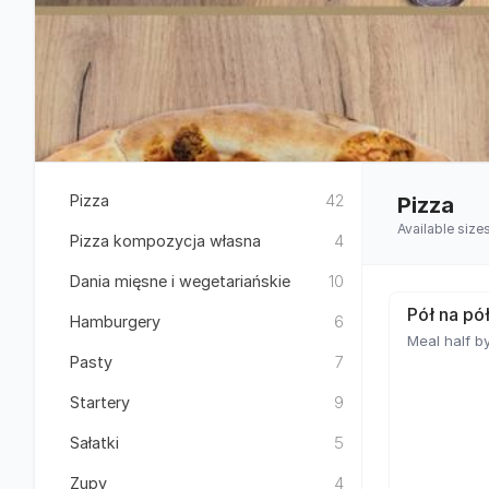
Pizza
42
Pizza
Available size
Pizza kompozycja własna
4
Dania mięsne i wegetariańskie
10
Pół na pó
Hamburgery
6
Meal half by
Pasty
7
Startery
9
Sałatki
5
Zupy
4