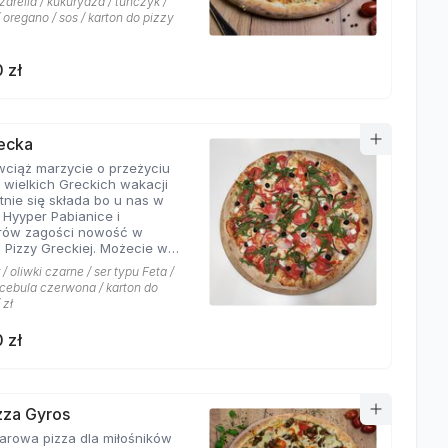
arella / kukurydza / tuńczyk /
 oregano / sos / karton do pizzy
 zł
recka
 wciąż marzycie o przeżyciu
 wielkich Greckich wakacji
ie się składa bo u nas w
i Hyyper Pabianice i
rów zagości nowość w
i Pizzy Greckiej. Możecie w
czyć na dodatek iście
/ oliwki czarne / ser typu Feta /
ch składników,
/ cebula czerwona / karton do
łujących na myśl
 zł
yste plaże i ciepły klimat -
u feta, którego oryginalny
 zł
oskonale współgra z
eczoną czerwoną cebulką, a
liwki czarne, które nadają
wyjątkowo greckiego
eru. Jest to pizza dla
izza Gyros
ików wyjątkowych smaków,
a dla miłośników
 nie boją się poznawać