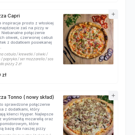
zza Capri
 inspiracje prosto z włoskiej
znajdziecie zaś na pizzy w
. Niebanalne połączenie
ych oliwek, czerwonej cebuli
etek z dodatkiem posiekanej
.
 cebula / krewetki / oliwki /
/ papryka / ser mozzarella / sos
 do pizzy 2 zł
 zł
izza Tonno ( nowy skład)
to sprawdzone połączenie
ka z dodatkami, który
ają klienci Hyyper. Najlepsze
z wyśmienitą mozarellą oraz
pomidorowym, które
ią bazę dla naszej pizzy