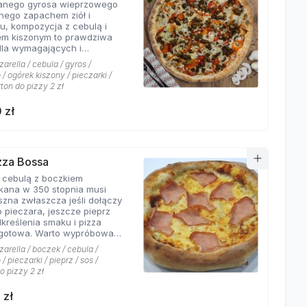
wanego gyrosa wieprzowego
 połączeń.
nego zapachem ziół i
u, kompozycja z cebulą i
em kiszonym to prawdziwa
dla wymagających i
rów których pizzeria Hyyper
arella / cebula / gyros /
jbardziej. . Chodzą słuchy,
/ ogórek kiszony / pieczarki /
os Hyyper jest najlepszy w
rton do pizzy 2 zł
e
 zł
izza Bossa
z cebulą z boczkiem
kana w 350 stopnia musi
szna zwłaszcza jeśli dołączy
o pieczara, jeszcze pieprz
dkreślenia smaku i pizza
Warto wypróbować
kie sosy dostępne w Pizzerii
arella / boczek / cebula /
 a mamy ich cztery rodzaje:
/ pieczarki / pieprz / sos /
rowy łagodny, pomidorowy
o pizzy 2 zł
ny, jogurtowo-czosnkowy
os słodko-kwaśny , każdy
 zł
tarzalny w smaku.