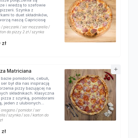
stsze połączenia są
sze i wiedzą to szefowie
pizzerii. Szynka z
rkami to duet składników,
tworzą naszą Capriciosę
/ pieczarki / ser mozzarella /
rton do pizzy 2 zł / szynka
 zł
zza Matriciana
 bazie pomidorów, cebuli,
 ser był dla nas inspiracją
orzenia pizzy bazującej na
ych składnikach. Klasyczna
 pizza z szynką, pomidorami
ą, jeden z ulubionych
 klientów Hyyper!
 oregano / pomidor / ser
la / szynka / sos / karton do
zł
 zł