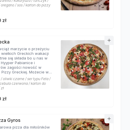
arella / kukurydza / tuńczyk /
 oregano / sos / karton do pizzy
 zł
recka
 wciąż marzycie o przeżyciu
 wielkich Greckich wakacji
ie się składa bo u nas w
i Hyyper Pabianice i
rów zagości nowość w
i Pizzy Greckiej. Możecie w
czyć na dodatek iście
/ oliwki czarne / ser typu Feta /
ch składników,
/ cebula czerwona / karton do
łujących na myśl
 zł
yste plaże i ciepły klimat -
u feta, którego oryginalny
 zł
oskonale współgra z
eczoną czerwoną cebulką, a
liwki czarne, które nadają
wyjątkowo greckiego
eru. Jest to pizza dla
izza Gyros
ików wyjątkowych smaków,
a dla miłośników
 nie boją się poznawać