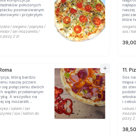
ska kompozycja
Najpro
kładników położonych
najlep
 placku posmarowanym
naszej 
dorowymi i przykrytym
piecza
które 
rydza / oregano / papryka /
oregano 
omidor / ser mozzarella /
sos / ka
o pizzy 2 zł
39,00
 Roma
11. Pi
ycja, którą bardzo
Sos na
enu naszej pizzerii.
mięsa i
y się połączeniu dwóch
do stw
ch wędlin przełamanym
podobn
yką. A wszystko na
włoska
ej się mozarelli
i cebul
oregano.
smaków
ryka / salami / ser
cebula /
szynka / sos / karton do
mozzarel
pizzy 2 
38,50