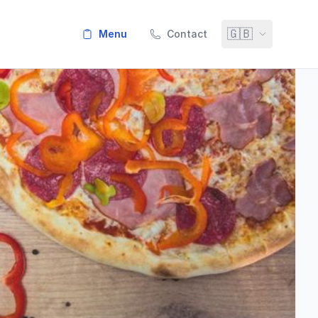
🇬🇧
menu
Contact