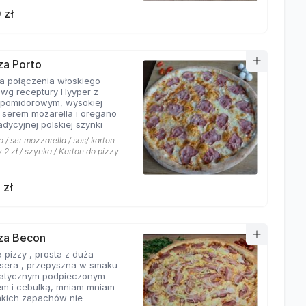
 zł
zza Porto
ta połączenia włoskiego
 wg receptury Hyyper z
pomidorowym, wysokiej
i serem mozarella i oregano
adycyjnej polskiej szynki
 / ser mozzarella / sos/ karton
 2 zł / szynka / Karton do pizzy
 zł
zza Becon
 pizzy , prosta z duża
ą sera , przepyszna w smaku
atycznym podpieczonym
m i cebulką, mniam mniam