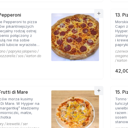
 Pepperoni
13. Pi
 Pepperoni to pizza
Morskie
ków pikantniejszych
Capri 
cjalny rodzaj ostrej
Hyyper
apenio połączony z
zielon
bulą nie ma sobie
i krew
papryki
 roztopionej mozarelli.
ano / papryka jalapenio /
czerwona
ozzarella / sos / karton do
oregano 
/ karton
42,00
Frutti di Mare
15. P
ców morza kusimy
Tonno 
i Di Mare. W Hyyper na
tuńczy
margeritkę” kładziemy
uwielbi
śmiorniczki, małże,
razem 
chotka
sosem 
stanow
ry / krewetki / ser