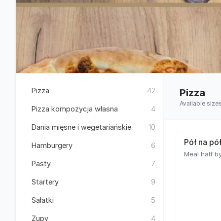
Pizza
42
Pizza
Available size
Pizza kompozycja własna
4
Dania mięsne i wegetariańskie
10
Pół na pó
Hamburgery
6
Meal half by
Pasty
7
Startery
9
Sałatki
5
Zupy
4