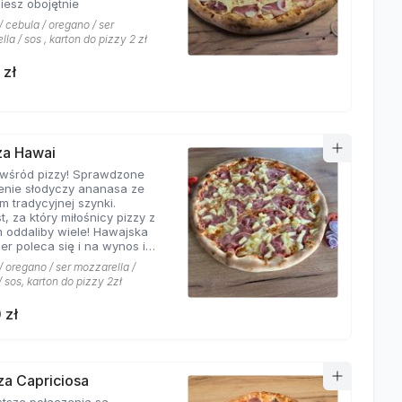
iesz obojętnie
 cebula / oregano / ser
la / sos , karton do pizzy 2 zł
 zł
zza Hawai
 wśród pizzy! Sprawdzone
enie słodyczy ananasa ze
m tradycyjnej szynki.
t, za który miłośnicy pizzy z
 oddaliby wiele! Hawajska
er poleca się i na wynos i
jscu!
 oregano / ser mozzarella /
 sos, karton do pizzy 2zł
 zł
zza Capriciosa