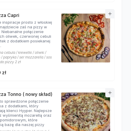
zza Capri
 inspiracje prosto z włoskiej
znajdziecie zaś na pizzy w
. Niebanalne połączenie
ych oliwek, czerwonej cebuli
etek z dodatkiem posiekanej
.
 cebula / krewetki / oliwki /
/ papryka / ser mozzarella / sos
 do pizzy 2 zł
 zł
izza Tonno ( nowy skład)
to sprawdzone połączenie
ka z dodatkami, który
ają klienci Hyyper. Najlepsze
z wyśmienitą mozarellą oraz
pomidorowym, które
ią bazę dla naszej pizzy