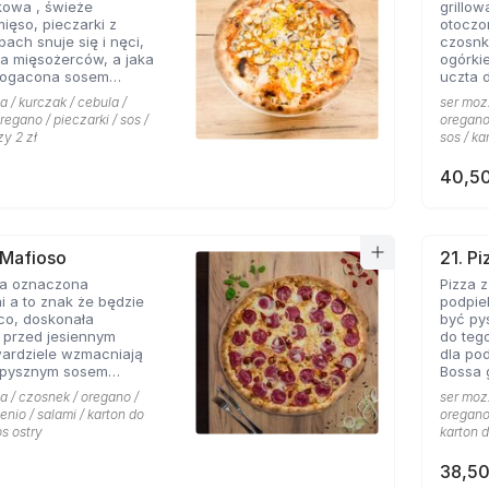
kowa , świeże
grillo
nowych
mięso, pieczarki z
otoczo
h snuje się i nęci,
czosnk
a mięsożerców, a jaka
ogórki
bogacona sosem
uczta 
czosnkowym zadowala
konese
a / kurczak / cebula /
ser mozz
 Pizzerii Hyyper.
ceni na
regano / pieczarki / sos /
oregano 
że gyr
zy 2 zł
sos / ka
mieści
40,50
 Mafioso
21. P
za oznaczona
Pizza 
 a to znak że będzie
podpie
konała
być py
 przed jesiennym
do teg
wardziele wzmacniają
dla po
 pysznym sosem
Bossa gotowa. 
m pikantnym, uf jak
wszyst
a / czosnek / oregano /
ser mozz
Hyyper
enio / salami / karton do
oregano 
pomido
os ostry
karton d
pikant
oraz s
38,50
niepow