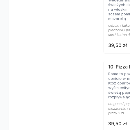
Wegetariań
świeżych s
na włoskim
sosem pomi
mozarellą
cebula / kuku
pieczarki / p
sos / karton d
39,50 zł
10. Pizza
Roma to poz
cenicie w m
Któż oparłb
wyśmienity
świeżą papr
rozpływając
posypanej 
oregano / pap
mozzarella / 
pizzy 2 zł
39,50 zł