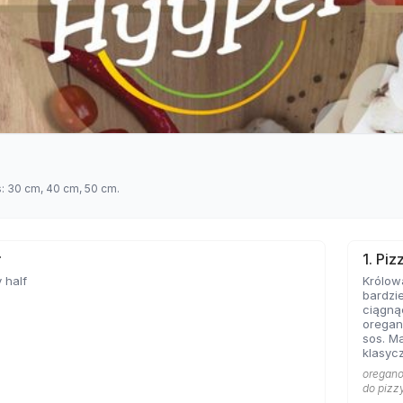
s: 30 cm, 40 cm, 50 cm.
ł
1. Pi
 half
Królow
bardzie
ciągną
oregan
sos. Ma
klasycz
bazę każd
oregano 
Marghe
do pizz
sobie 