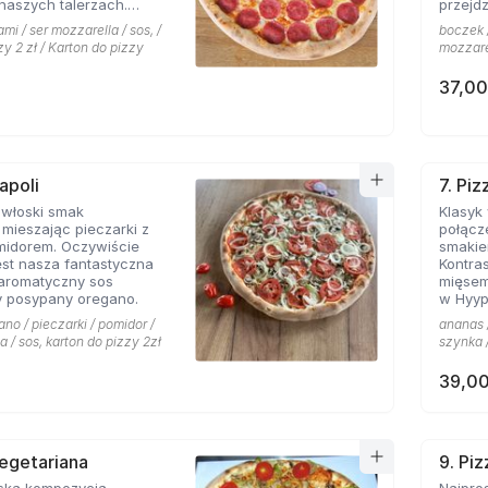
naszych talerzach.
przejdz
pionej mozarelli i
mi / ser mozzarella / sos, /
boczek /
oś obok czego miłośnicy
zy 2 zł / Karton do pizzy
mozzarel
sem nie przejdą
37,00
apoli
7. Pi
 włoski smak
Klasyk
mieszając pieczarki z
połącz
midorem. Oczywiście
smakie
st nasza fantastyczna
Kontras
 aromatyczny sos
mięsem
 posypany oregano.
w Hyyp
na mie
ano / pieczarki / pomidor /
ananas /
a / sos, karton do pizzy 2zł
szynka /
39,00
Vegetariana
9. Pi