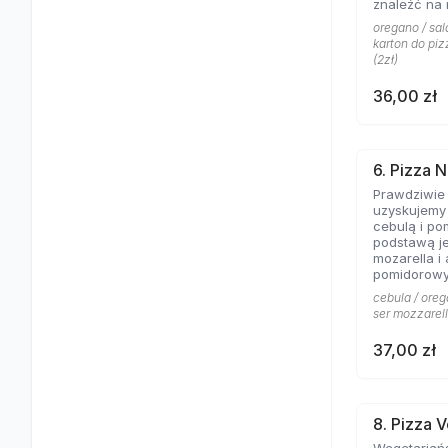
znaleźć na 
Aromat rozto
oregano / sala
salami to c
karton do piz
pizzy z mię
(2zł)
obojętnie!
36,00 zł
6. Pizza N
Prawdziwie
uzyskujemy 
cebulą i po
podstawą je
mozarella i
pomidorowy
cebula / oreg
ser mozzarell
37,00 zł
8. Pizza 