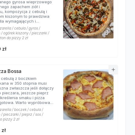
wanego gyrosa wieprzowego
 połączeń.
nego zapachem ziół i
u, kompozycja z cebulą i
em kiszonym to prawdziwa
dla wymagających i
rów których pizzeria Hyyper
arella / cebula / gyros /
jbardziej. . Chodzą słuchy,
/ ogórek kiszony / pieczarki /
os Hyyper jest najlepszy w
rton do pizzy 2 zł
e
 zł
izza Bossa
z cebulą z boczkiem
kana w 350 stopnia musi
szna zwłaszcza jeśli dołączy
o pieczara, jeszcze pieprz
dkreślenia smaku i pizza
Warto wypróbować
kie sosy dostępne w Pizzerii
arella / boczek / cebula /
 a mamy ich cztery rodzaje:
/ pieczarki / pieprz / sos /
rowy łagodny, pomidorowy
o pizzy 2 zł
ny, jogurtowo-czosnkowy
os słodko-kwaśny , każdy
 zł
tarzalny w smaku.