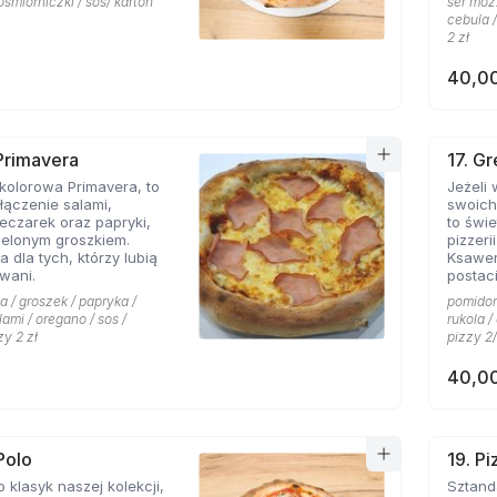
ośmiorniczki / sos/ karton
ser mozz
cebula /
2 zł
40,00
 Primavera
17. G
kolorowa Primavera, to
Jeżeli
ączenie salami,
swoich
eczarek oraz papryki,
to świetn
ielonym groszkiem.
pizzeri
a dla tych, którzy lubią
Ksawe
wani.
postac
niej li
a / groszek / papryka /
pomidor 
grecki
lami / oregano / sos /
rukola 
przywo
zy 2 zł
pizzy 2/
piaszcz
ser typ
40,00
smak d
przypi
także o
pizzy 
charakt
Polo
19. P
miłośn
o klasyk naszej kolekcji,
Sztandarowa pizz
którzy