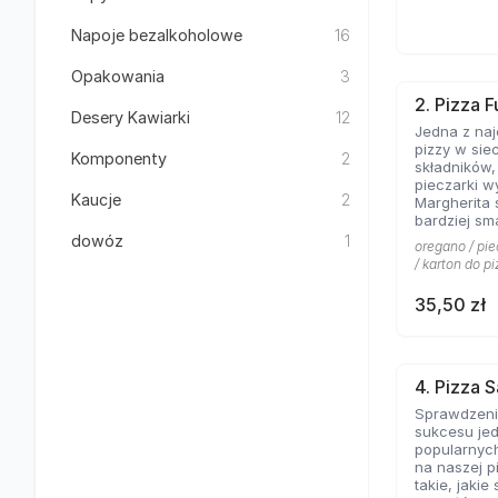
Napoje bezalkoholowe
16
Opakowania
3
2. Pizza F
Desery Kawiarki
12
Jedna z na
pizzy w sie
Komponenty
2
składników
pieczarki w
Kaucje
2
Margherita 
bardziej sm
kolejny kla
dowóz
1
oregano / pie
pominąć w 
/ karton do pi
włoskiej pizz
35,50 zł
4. Pizza 
Sprawdzeni
sukcesu jed
popularnych
na naszej p
takie, jakie