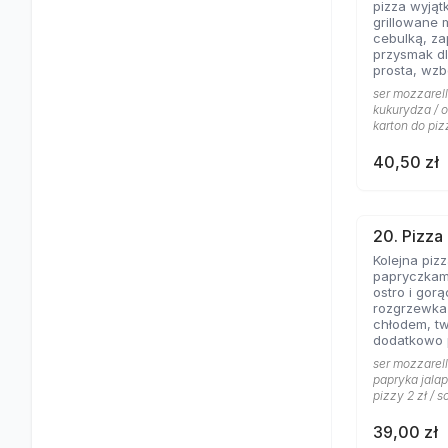
pizza wyjąt
grillowane 
cebulką, zapac
przysmak dl
prosta, wz
jogurtowo 
ser mozzarell
od lat Gości
kukurydza / o
karton do piz
40,50 zł
20. Pizza
Kolejna piz
papryczkami
ostro i gorąco, dos
rozgrzewka
chłodem, t
dodatkowo
pomidorowy
ser mozzarell
gorąco.
papryka jalap
pizzy 2 zł / s
39,00 zł