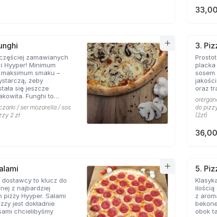
33,00
unghi
3. Pi
jczęściej zamawianych
Prosto
ci Hyyper! Minimum
placka
, maksimum smaku –
sosem 
ystarczą, żeby
jakośc
stała się jeszcze
oraz tr
akowita. Funghi to
orergano
syk, którego nie można
czarki / ser mozarella / sos
do pizzy
menu prawdziwej
zzy 2 zł
(2zł)
erii.
36,00
Salami
5. Pi
 dostawcy to klucz do
Klasyka
nej z najbardziej
ilości
 pizzy Hyyper. Salami
z arom
izzy jest dokładnie
bekone
 sami chcielibyśmy
obok takich zapachów nie