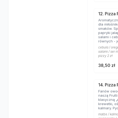
12. Pizza
Aromatyczne
dla miłośni
smaków. Spe
papryki jal
salami i ce
równych - jeśli lubicie wyraziste
składniki na
cebula / oreg
salami / ser m
pizzy 2 zł
38,50 zł
14. Pizza 
Fanów owo
naszą Frutt
klasyczną „
krewetki, o
kalmary. Py
małże / kalma