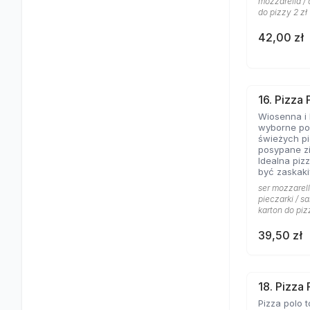
mozzarella / 
do pizzy 2 zł
42,00 zł
16. Pizza
Wiosenna i 
wyborne poł
świeżych pi
posypane z
Idealna pizz
być zaskaki
ser mozzarell
pieczarki / sa
karton do piz
39,50 zł
18. Pizza 
Pizza polo t