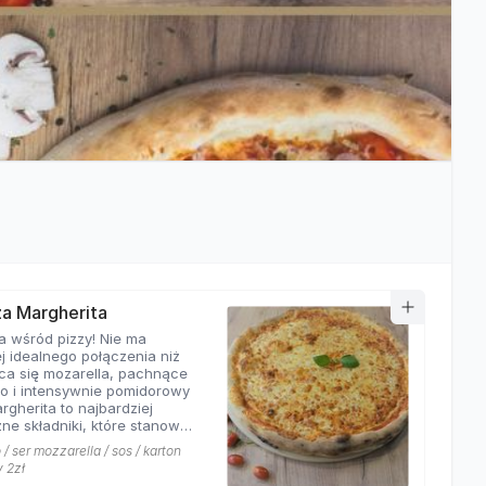
zza Margherita
a wśród pizzy! Nie ma
j idealnego połączenia niż
ca się mozarella, pachnące
o i intensywnie pomidorowy
rgherita to najbardziej
ne składniki, które stanowią
ej pizzy. Nasza
/ ser mozzarella / sos / karton
rita z pewnością nie ma
y 2zł
równych w okolicy!