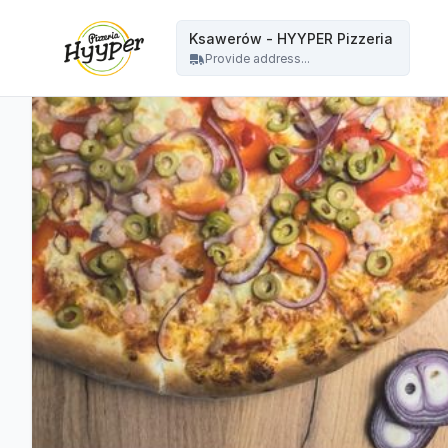
HYYPER Pizzeria - Ksawerów - HYYPER Pizzeria
Ksawerów - HYYPER Pizzeria
Provide address...