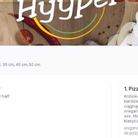
s: 30 cm, 40 cm, 50 cm.
ł
1. Pi
 half
Królow
bardzie
ciągną
oregan
sos. Ma
klasycz
bazę każd
oregano 
Marghe
do pizz
sobie 