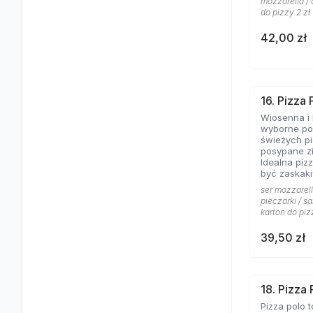
mozzarella / 
do pizzy 2 zł
42,00 zł
16. Pizza
Wiosenna i 
wyborne poł
świeżych pi
posypane z
Idealna pizz
być zaskaki
ser mozzarell
pieczarki / sa
karton do piz
39,50 zł
18. Pizza 
Pizza polo t