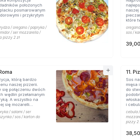
ska kompozycja
Najpro
kładników położonych
najlep
 placku posmarowanym
naszej 
dorowymi i przykrytym
piecza
które 
rydza / oregano / papryka /
oregano 
omidor / ser mozzarella /
sos / ka
o pizzy 2 zł
39,00
 Roma
11. Pi
ycja, którą bardzo
Sos na
enu naszej pizzerii.
mięsa i
y się połączeniu dwóch
do stw
ch wędlin przełamanym
podobn
yką. A wszystko na
włoska
ej się mozarelli
i cebul
oregano.
smaków
ryka / salami / ser
cebula /
szynka / sos / karton do
mozzarel
pizzy 2 
38,50