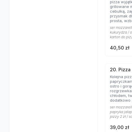
pizza wyjąt
grillowane 
cebulką, zapac
przysmak dl
prosta, wz
jogurtowo 
ser mozzarell
od lat Gości
kukurydza / o
karton do piz
40,50 zł
20. Pizza
Kolejna piz
papryczkami
ostro i gorąco, dos
rozgrzewka
chłodem, t
dodatkowo
pomidorowy
ser mozzarell
gorąco.
papryka jalap
pizzy 2 zł / s
39,00 zł