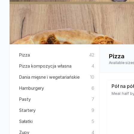
Pizza
42
Pizza
Available size
Pizza kompozycja własna
4
Dania mięsne i wegetariańskie
10
Pół na pó
Hamburgery
6
Meal half by
Pasty
7
Startery
9
Sałatki
5
Zupy
4