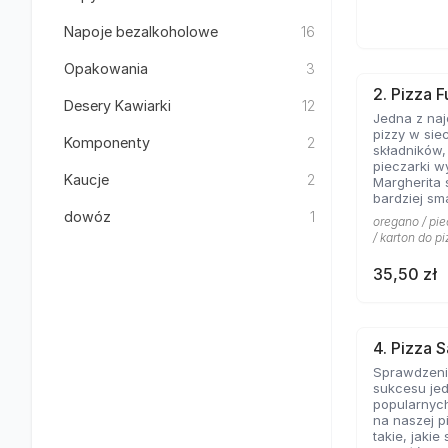
Napoje bezalkoholowe
16
Opakowania
3
2. Pizza F
Desery Kawiarki
12
Jedna z na
pizzy w sie
Komponenty
2
składników
pieczarki w
Kaucje
2
Margherita 
bardziej sm
kolejny kla
dowóz
1
oregano / pie
pominąć w 
/ karton do pi
włoskiej pizz
35,50 zł
4. Pizza 
Sprawdzeni
sukcesu jed
popularnych
na naszej p
takie, jakie