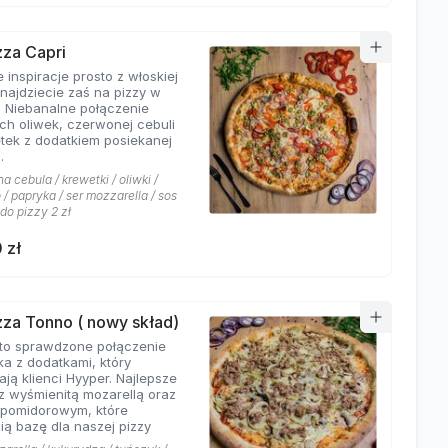
zza Capri
 inspiracje prosto z włoskiej
znajdziecie zaś na pizzy w
. Niebanalne połączenie
ych oliwek, czerwonej cebuli
etek z dodatkiem posiekanej
.
 cebula / krewetki / oliwki /
/ papryka / ser mozzarella / sos
 do pizzy 2 zł
 zł
izza Tonno ( nowy skład)
to sprawdzone połączenie
ka z dodatkami, który
ają klienci Hyyper. Najlepsze
z wyśmienitą mozarellą oraz
pomidorowym, które
ią bazę dla naszej pizzy