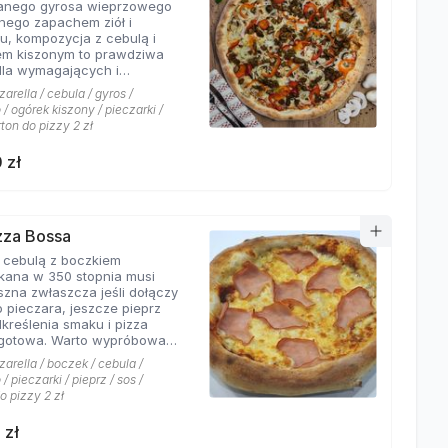
wanego gyrosa wieprzowego
 połączeń.
nego zapachem ziół i
u, kompozycja z cebulą i
em kiszonym to prawdziwa
dla wymagających i
rów których pizzeria Hyyper
arella / cebula / gyros /
jbardziej. . Chodzą słuchy,
/ ogórek kiszony / pieczarki /
os Hyyper jest najlepszy w
rton do pizzy 2 zł
e
 zł
izza Bossa
z cebulą z boczkiem
kana w 350 stopnia musi
szna zwłaszcza jeśli dołączy
o pieczara, jeszcze pieprz
dkreślenia smaku i pizza
Warto wypróbować
kie sosy dostępne w Pizzerii
arella / boczek / cebula /
 a mamy ich cztery rodzaje:
/ pieczarki / pieprz / sos /
rowy łagodny, pomidorowy
o pizzy 2 zł
ny, jogurtowo-czosnkowy
os słodko-kwaśny , każdy
 zł
tarzalny w smaku.