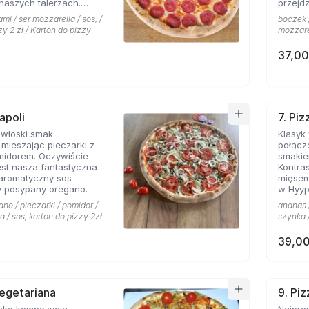
naszych talerzach.
przejdz
pionej mozarelli i
mi / ser mozzarella / sos, /
boczek /
oś obok czego miłośnicy
zy 2 zł / Karton do pizzy
mozzarel
sem nie przejdą
37,00
apoli
7. Pi
 włoski smak
Klasyk
mieszając pieczarki z
połącz
midorem. Oczywiście
smakie
st nasza fantastyczna
Kontras
 aromatyczny sos
mięsem
 posypany oregano.
w Hyyp
na mie
ano / pieczarki / pomidor /
ananas /
a / sos, karton do pizzy 2zł
szynka /
39,00
Vegetariana
9. Pi