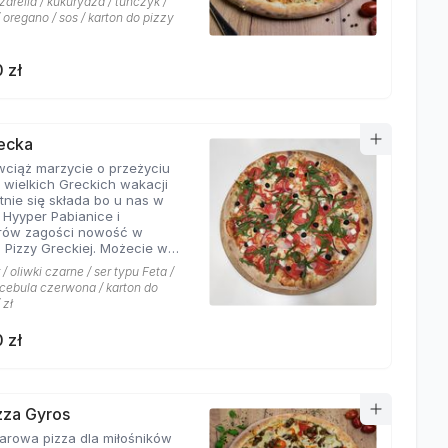
arella / kukurydza / tuńczyk /
 oregano / sos / karton do pizzy
 zł
recka
 wciąż marzycie o przeżyciu
 wielkich Greckich wakacji
ie się składa bo u nas w
i Hyyper Pabianice i
rów zagości nowość w
i Pizzy Greckiej. Możecie w
czyć na dodatek iście
/ oliwki czarne / ser typu Feta /
ch składników,
/ cebula czerwona / karton do
łujących na myśl
 zł
yste plaże i ciepły klimat -
u feta, którego oryginalny
 zł
oskonale współgra z
eczoną czerwoną cebulką, a
liwki czarne, które nadają
wyjątkowo greckiego
eru. Jest to pizza dla
izza Gyros
ików wyjątkowych smaków,
a dla miłośników
 nie boją się poznawać