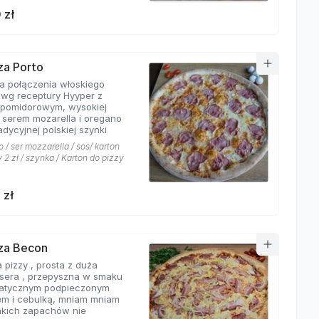
 zł
zza Porto
ta połączenia włoskiego
 wg receptury Hyyper z
pomidorowym, wysokiej
i serem mozarella i oregano
adycyjnej polskiej szynki
 / ser mozzarella / sos/ karton
 2 zł / szynka / Karton do pizzy
 zł
zza Becon
 pizzy , prosta z duża
ą sera , przepyszna w smaku
atycznym podpieczonym
m i cebulką, mniam mniam