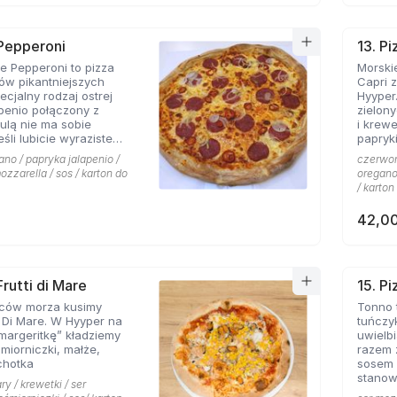
 Pepperoni
13. Pi
 Pepperoni to pizza
Morskie
ków pikantniejszych
Capri 
cjalny rodzaj ostrej
Hyyper
apenio połączony z
zielon
bulą nie ma sobie
i krew
papryki
 roztopionej mozarelli.
ano / papryka jalapenio /
czerwona
ozzarella / sos / karton do
oregano 
/ karton
42,00
Frutti di Mare
15. P
ców morza kusimy
Tonno 
i Di Mare. W Hyyper na
tuńczy
margeritkę” kładziemy
uwielbi
śmiorniczki, małże,
razem 
chotka
sosem 
stanow
ry / krewetki / ser