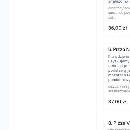
znaleźć na 
Aromat rozto
oregano / sala
salami to c
karton do piz
pizzy z mię
(2zł)
obojętnie!
36,00 zł
6. Pizza N
Prawdziwie
uzyskujemy 
cebulą i po
podstawą je
mozarella i
pomidorowy
cebula / oreg
ser mozzarell
37,00 zł
8. Pizza 