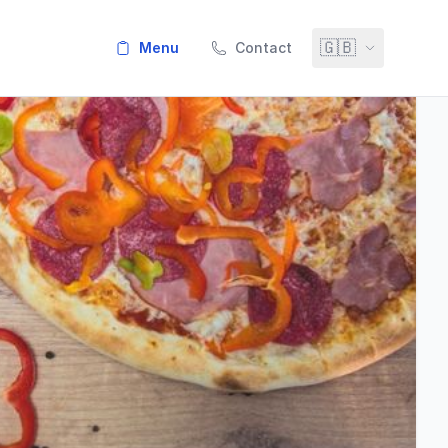
🇬🇧
menu
Contact