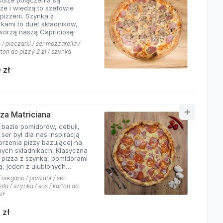
stsze połączenia są
sze i wiedzą to szefowie
pizzerii. Szynka z
rkami to duet składników,
tworzą naszą Capriciosę
/ pieczarki / ser mozzarella /
rton do pizzy 2 zł / szynka
 zł
zza Matriciana
 bazie pomidorów, cebuli,
 ser był dla nas inspiracją
orzenia pizzy bazującej na
ych składnikach. Klasyczna
 pizza z szynką, pomidorami
ą, jeden z ulubionych
 klientów Hyyper!
 oregano / pomidor / ser
la / szynka / sos / karton do
zł
 zł