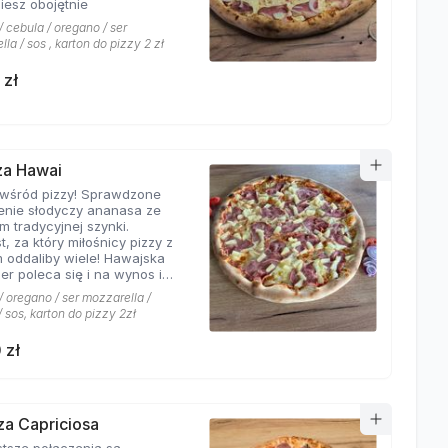
iesz obojętnie
 cebula / oregano / ser
la / sos , karton do pizzy 2 zł
 zł
zza Hawai
 wśród pizzy! Sprawdzone
enie słodyczy ananasa ze
m tradycyjnej szynki.
t, za który miłośnicy pizzy z
 oddaliby wiele! Hawajska
er poleca się i na wynos i
jscu!
 oregano / ser mozzarella /
 sos, karton do pizzy 2zł
 zł
zza Capriciosa