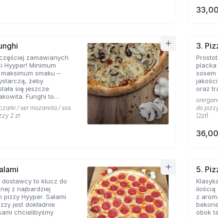
33,00
unghi
3. Pi
jczęściej zamawianych
Prosto
ci Hyyper! Minimum
placka
, maksimum smaku –
sosem 
ystarczą, żeby
jakośc
stała się jeszcze
oraz tr
akowita. Funghi to
orergano
syk, którego nie można
czarki / ser mozarella / sos
do pizzy
menu prawdziwej
zzy 2 zł
(2zł)
erii.
36,00
Salami
5. Pi
 dostawcy to klucz do
Klasyka
nej z najbardziej
ilości
 pizzy Hyyper. Salami
z arom
izzy jest dokładnie
bekone
 sami chcielibyśmy
obok takich zapachów nie