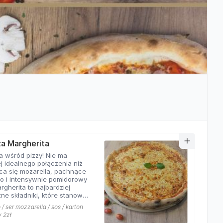
zza Margherita
a wśród pizzy! Nie ma
j idealnego połączenia niż
ca się mozarella, pachnące
o i intensywnie pomidorowy
rgherita to najbardziej
ne składniki, które stanowią
ej pizzy. Nasza
/ ser mozzarella / sos / karton
rita z pewnością nie ma
y 2zł
równych w okolicy!