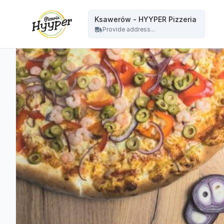
HYYPER Pizzeria - Ksawerów - HYYPER Pizzeria
Ksawerów - HYYPER Pizzeria
Provide address...