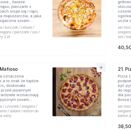
kowa , świeże
grillo
nowych
mięso, pieczarki z
otoczo
h snuje się i nęci,
czosnk
a mięsożerców, a jaka
ogórki
bogacona sosem
uczta 
czosnkowym zadowala
konese
a / kurczak / cebula /
ser mozz
 Pizzerii Hyyper.
ceni na
regano / pieczarki / sos /
oregano 
że gyr
zy 2 zł
sos / ka
mieści
40,50
 Mafioso
21. P
za oznaczona
Pizza 
 a to znak że będzie
podpie
konała
być py
 przed jesiennym
do teg
wardziele wzmacniają
dla po
 pysznym sosem
Bossa gotowa. 
m pikantnym, uf jak
wszyst
a / czosnek / oregano /
ser mozz
Hyyper
enio / salami / karton do
oregano 
pomido
os ostry
karton d
pikant
oraz s
38,50
niepow