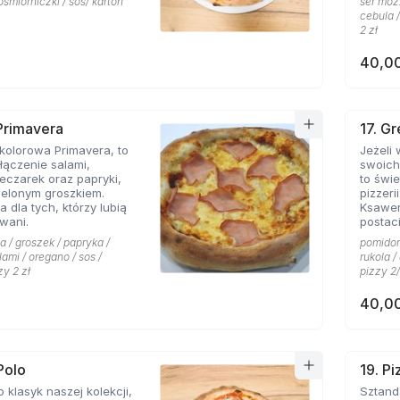
ośmiorniczki / sos/ karton
ser mozz
cebula /
2 zł
40,00
 Primavera
17. G
kolorowa Primavera, to
Jeżeli
ączenie salami,
swoich
eczarek oraz papryki,
to świetn
ielonym groszkiem.
pizzeri
a dla tych, którzy lubią
Ksawe
wani.
postac
niej li
a / groszek / papryka /
pomidor 
grecki
lami / oregano / sos /
rukola 
przywo
zy 2 zł
pizzy 2/
piaszcz
ser typ
40,00
smak d
przypi
także o
pizzy 
charakt
Polo
19. P
miłośn
o klasyk naszej kolekcji,
Sztandarowa pizz
którzy