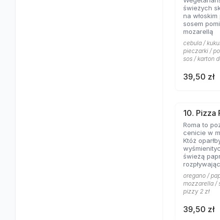
Wegetariań
świeżych s
na włoskim
sosem pomi
mozarellą
cebula / kuku
pieczarki / p
sos / karton d
39,50 zł
10. Pizza
Roma to poz
cenicie w m
Któż oparłb
wyśmienity
świeżą papr
rozpływając
posypanej 
oregano / pap
mozzarella / 
pizzy 2 zł
39,50 zł