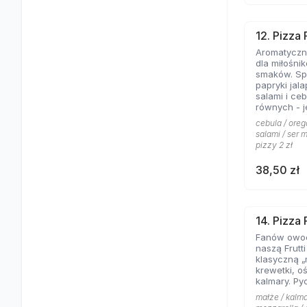
12. Pizza
Aromatyczne
dla miłośni
smaków. Spe
papryki jal
salami i ce
równych - jeśli lubicie wyraziste
składniki na
cebula / oreg
salami / ser m
pizzy 2 zł
38,50 zł
14. Pizza 
Fanów owo
naszą Frutt
klasyczną „
krewetki, o
kalmary. Py
małże / kalma