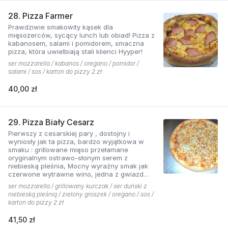
28. Pizza Farmer
Prawdziwie smakowity kąsek dla
mięsożerców, sycący lunch lub obiad! Pizza z
kabanosem, salami i pomidorem, smaczna
pizza, która uwielbiają stali klienci Hyyper!
ser mozzarella / kabanos / oregano / pomidor /
salami / sos / karton do pizzy 2 zł
40,00 zł
29. Pizza Biały Cesarz
Pierwszy z cesarskiej pary , dostojny i
wyniosły jak ta pizza, bardzo wyjątkowa w
smaku : grillowane mięso przełamane
oryginalnym ostrawo-słonym serem z
niebieską pleśnia, Mocny wyraźny smak jak
czerwone wytrawne wino, jedna z gwiazd
kolekcji pizzerii Hyyper.
ser mozzarella / grillowany kurczak / ser duński z
niebieską pleśnią / zielony groszek / oregano / sos /
karton do pizzy 2 zł
41,50 zł