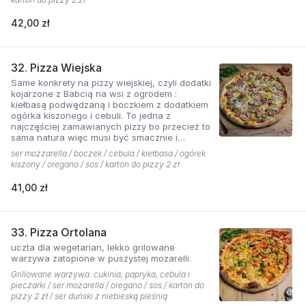
42,00 zł
32. Pizza Wiejska
Same konkrety na pizzy wiejskiej, czyli dodatki
kojarzone z Babcią na wsi z ogrodem :
kiełbasą podwędzaną i boczkiem z dodatkiem
ogórka kiszonego i cebuli. To jedna z
najczęściej zamawianych pizzy bo przecież to
sama natura więc musi być smacznie i
naturalne . Najlepsza jest z sosem ostrym
ser mozzarella / boczek / cebula / kiełbasa / ogórek
pomidorowym!
kiszony / oregano / sos / karton do pizzy 2 zł
41,00 zł
33. Pizza Ortolana
uczta dla wegetarian, lekko grilowane
warzywa zatopione w puszystej mozarelli.
Grillowane warzywa: cukinia, papryka, cebula i
pieczarki / ser mozarella / oregano / sos / karton do
pizzy 2 zł / ser duński z niebieską pleśnią