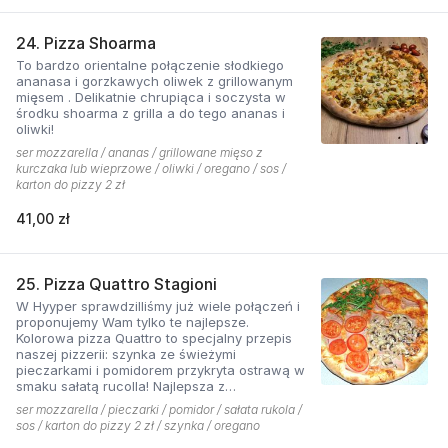
24. Pizza Shoarma
To bardzo orientalne połączenie słodkiego
ananasa i gorzkawych oliwek z grillowanym
mięsem . Delikatnie chrupiąca i soczysta w
środku shoarma z grilla a do tego ananas i
oliwki!
ser mozzarella / ananas / grillowane mięso z
kurczaka lub wieprzowe / oliwki / oregano / sos /
karton do pizzy 2 zł
41,00 zł
25. Pizza Quattro Stagioni
W Hyyper sprawdzilliśmy już wiele połączeń i
proponujemy Wam tylko te najlepsze.
Kolorowa pizza Quattro to specjalny przepis
naszej pizzerii: szynka ze świeżymi
pieczarkami i pomidorem przykryta ostrawą w
smaku sałatą rucolla! Najlepsza z
czosnkowym sosem według naszej receptury
ser mozzarella / pieczarki / pomidor / sałata rukola /
sos / karton do pizzy 2 zł / szynka / oregano