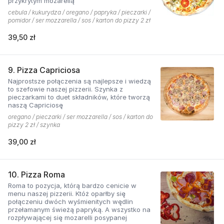
przykrytym mozarellą
cebula / kukurydza / oregano / papryka / pieczarki /
pomidor / ser mozzarella / sos / karton do pizzy 2 zł
39,50 zł
9. Pizza Capriciosa
Najprostsze połączenia są najlepsze i wiedzą
to szefowie naszej pizzerii. Szynka z
pieczarkami to duet składników, które tworzą
naszą Capriciosę
oregano / pieczarki / ser mozzarella / sos / karton do
pizzy 2 zł / szynka
39,00 zł
10. Pizza Roma
Roma to pozycja, którą bardzo cenicie w
menu naszej pizzerii. Któż oparłby się
połączeniu dwóch wyśmienitych wędlin
przełamanym świeżą papryką. A wszystko na
rozpływającej się mozarelli posypanej