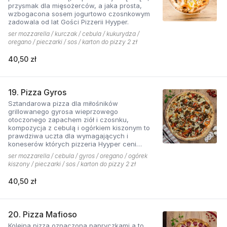
przysmak dla mięsożerców, a jaka prosta,
wzbogacona sosem jogurtowo czosnkowym
zadowala od lat Gości Pizzerii Hyyper.
ser mozzarella / kurczak / cebula / kukurydza /
oregano / pieczarki / sos / karton do pizzy 2 zł
40,50 zł
19. Pizza Gyros
Sztandarowa pizza dla miłośników
grillowanego gyrosa wieprzowego
otoczonego zapachem ziół i czosnku,
kompozycja z cebulą i ogórkiem kiszonym to
prawdziwa uczta dla wymagających i
koneserów których pizzeria Hyyper ceni
najbardziej. . Chodzą słuchy, że gyros Hyyper
ser mozzarella / cebula / gyros / oregano / ogórek
jest najlepszy w mieście
kiszony / pieczarki / sos / karton do pizzy 2 zł
40,50 zł
20. Pizza Mafioso
Kolejna pizza oznaczona papryczkami a to