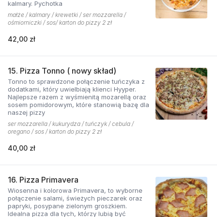
kalmary. Pychotka
małże / kalmary / krewetki / ser mozzarella /
ośmiorniczki / sos/ karton do pizzy 2 zł
42,00 zł
15. Pizza Tonno ( nowy skład)
Tonno to sprawdzone połączenie tuńczyka z
dodatkami, który uwielbiają klienci Hyyper.
Najlepsze razem z wyśmienitą mozarellą oraz
sosem pomidorowym, które stanowią bazę dla
naszej pizzy
ser mozzarella / kukurydza / tuńczyk / cebula /
oregano / sos / karton do pizzy 2 zł
40,00 zł
16. Pizza Primavera
Wiosenna i kolorowa Primavera, to wyborne
połączenie salami, świeżych pieczarek oraz
papryki, posypane zielonym groszkiem.
Idealna pizza dla tych, którzy lubią być