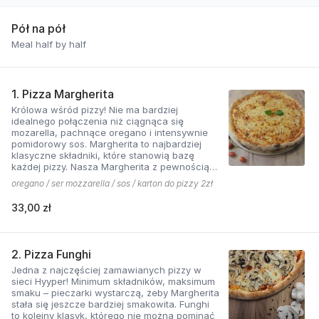
Pół na pół
Meal half by half
1. Pizza Margherita
Królowa wśród pizzy! Nie ma bardziej
idealnego połączenia niż ciągnąca się
mozarella, pachnące oregano i intensywnie
pomidorowy sos. Margherita to najbardziej
klasyczne składniki, które stanowią bazę
każdej pizzy. Nasza Margherita z pewnością
nie ma sobie równych w okolicy!
oregano / ser mozzarella / sos / karton do pizzy 2zł
33,00 zł
2. Pizza Funghi
Jedna z najczęściej zamawianych pizzy w
sieci Hyyper! Minimum składników, maksimum
smaku – pieczarki wystarczą, żeby Margherita
stała się jeszcze bardziej smakowita. Funghi
to kolejny klasyk, którego nie można pominąć