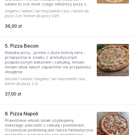
salami to coś obok czego miłośnicy pizzy z
mięsem nie przejdą obojętnie!
oregano / salami / ser mozzarella / sos, / karton do
pizzy 2 zł / Karton do pizzy (2zł)
36,00 zł
5. Pizza Becon
Klasyka pizzy , prosta z duża ilością sera ,
przepyszna w smaku z aromatycznym
podpieczonym bekonem i cebulką, mniam
mniam obok takich zapachów nie przejdziesz
obojętnie
boczek / cebula / oregano / ser mozzarella / sos ,
karton do pizzy 2 zł
37,00 zł
6. Pizza Napoli
Prawdziwie włoski smak uzyskujemy
mieszając pieczarki z cebulą i pomidorem.
Oczywiście podstawą jest nasza fantastyczna
mozarella i aromatyczny sos pomidorowy