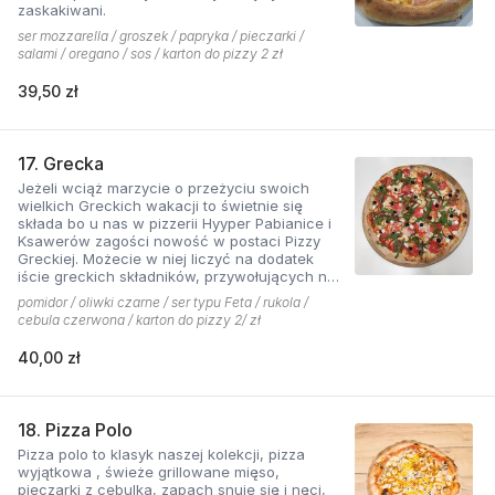
zaskakiwani.
ser mozzarella / groszek / papryka / pieczarki /
salami / oregano / sos / karton do pizzy 2 zł
39,50 zł
17. Grecka
Jeżeli wciąż marzycie o przeżyciu swoich
wielkich Greckich wakacji to świetnie się
składa bo u nas w pizzerii Hyyper Pabianice i
Ksawerów zagości nowość w postaci Pizzy
Greckiej. Możecie w niej liczyć na dodatek
iście greckich składników, przywołujących na
myśl piaszczyste plaże i ciepły klimat - ser
pomidor / oliwki czarne / ser typu Feta / rukola /
typu feta, którego oryginalny smak doskonale
cebula czerwona / karton do pizzy 2/ zł
współgra z przypieczoną czerwoną cebulką,
a także oliwki czarne, które nadają pizzy
40,00 zł
wyjątkowo greckiego charakteru. Jest to pizza
dla miłośników wyjątkowych smaków, którzy
nie boją się poznawać nowych połączeń.
18. Pizza Polo
Pizza polo to klasyk naszej kolekcji, pizza
wyjątkowa , świeże grillowane mięso,
pieczarki z cebulką, zapach snuje się i nęci,