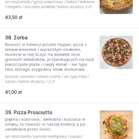
ser mozzarella / gyros wieprzowy / bekon / kabanos
/ oregano / sos ostry podkład / karton do pizzy 2 zł
43,50 zł
38. Zorba
Nowość w kolekcji pizzerii Hyyper, pizza z
temperamentem i wyrazistym smakiem,
możecie w niej liczyć na dodatek iście
greckich składników, przywołujących na myśl
piaszczyste plaże i ciepły klimat - ser typu
feta, którego oryginalny smak doskonale
współgra z przypieczoną czerwoną cebulką,
boczek / pomidor / oliwki czarne / ser typu Feta /
a także oliwki czarne, które nadają pizzy
rukola / karton do pizzy / 2 zł
wyjątkowo greckiego charakteru, wszystko to
podkręcone zapachem i smakiem
41,00 zł
grillowanego boczku. Jest to pizza dla
miłośników wyjątkowych smaków, którzy nie
boją się poznawać nowych połączeń.
39. Pizza Prosciutto
piękna i kolorowa , delikatna i kuszaca w
smaku, to nowość w naszej kolekcji a już
uwielbiana przez Gości.
ser mozzarella / pomidor koktajlowy / rukola /