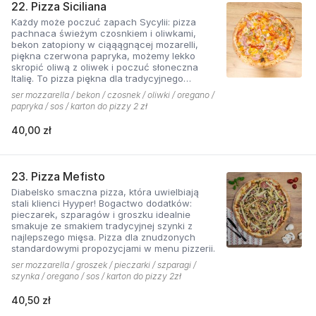
22. Pizza Siciliana
Każdy może poczuć zapach Sycylii: pizza
pachnaca świeżym czosnkiem i oliwkami,
bekon zatopiony w ciąąągnącej mozarelli,
piękna czerwona papryka, możemy lekko
skropić oliwą z oliwek i poczuć słoneczna
Italię. To pizza piękna dla tradycyjnego
podniebienia
ser mozzarella / bekon / czosnek / oliwki / oregano /
papryka / sos / karton do pizzy 2 zł
40,00 zł
23. Pizza Mefisto
Diabelsko smaczna pizza, która uwielbiają
stali klienci Hyyper! Bogactwo dodatków:
pieczarek, szparagów i groszku idealnie
smakuje ze smakiem tradycyjnej szynki z
najlepszego mięsa. Pizza dla znudzonych
standardowymi propozycjami w menu pizzerii.
ser mozzarella / groszek / pieczarki / szparagi /
szynka / oregano / sos / karton do pizzy 2zł
40,50 zł