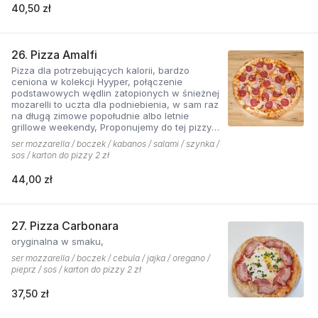
40,50 zł
26. Pizza Amalfi
Pizza dla potrzebujących kalorii, bardzo
ceniona w kolekcji Hyyper, połączenie
podstawowych wędlin zatopionych w śnieżnej
mozarelli to uczta dla podniebienia, w sam raz
na długą zimowe popołudnie albo letnie
grillowe weekendy, Proponujemy do tej pizzy
sos pomidorowy pikantny z dodatkiem cebuli.
ser mozzarella / boczek / kabanos / salami / szynka /
sos / karton do pizzy 2 zł
44,00 zł
27. Pizza Carbonara
oryginalna w smaku,
ser mozzarella / boczek / cebula / jajka / oregano /
pieprz / sos / karton do pizzy 2 zł
37,50 zł