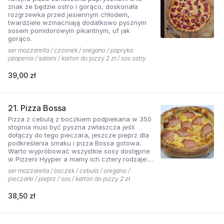
znak że będzie ostro i gorąco, doskonała
rozgrzewka przed jesiennym chłodem,
twardziele wzmacniają dodatkowo pysznym
sosem pomidorowym pikantnym, uf jak
gorąco.
ser mozzarella / czosnek / oregano / papryka
jalapenio / salami / karton do pizzy 2 zł / sos ostry
39,00 zł
21. Pizza Bossa
Pizza z cebulą z boczkiem podpiekana w 350
stopnia musi być pyszna zwłaszcza jeśli
dołączy do tego pieczara, jeszcze pieprz dla
podkreślenia smaku i pizza Bossa gotowa.
Warto wypróbować wszystkie sosy dostępne
w Pizzerii Hyyper a mamy ich cztery rodzaje:
pomidorowy łagodny, pomidorowy pikantny,
ser mozzarella / boczek / cebula / oregano /
jogurtowo-czosnkowy oraz sos słodko-
pieczarki / pieprz / sos / karton do pizzy 2 zł
kwaśny , każdy niepowtarzalny w smaku.
38,50 zł