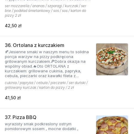
które tworzą jedną z najchętniej zamawianych
ser mozzarella / ananas / szparagi / kurczak / ser
pizzy z menu pizzerii Hyyper
brie / podkład śmietankowy / sos / sos / karton do
pizzy 2 zł
42,50 zł
36. Ortolana z kurczakiem
🍂Jesienne smaki w naszym menu to solidna
porcja warzyw na pizzy podkręcona
grillowanym kurczakiem.🍕Dobra okazja na
wspólny obiad.🔥Oto ORTOLANA z
kurczakiem: grillowane cukinia, papryka,
cebula, pieczarki oraz kawałki fileta z
dodatkiem sera z niebieską pleśnią.
cukinia / papryka / cebula / pieczarki / ser duński /
grillowany kurczak / karton do pizzy / 2 zł
41,50 zł
37. Pizza BBQ
wyrazisty smak podkreslony ostrym
pomidorowym sosem , mocne dodatki ,