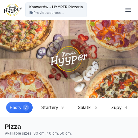
HYYPER Pizzeria - Ksawerów - HYYPER Pizzeria
Ksawerów - HYYPER Pizzeria
Provide address...
Pasty
Startery
Sałatki
Zupy
7
9
5
4
Pizza
Available sizes: 30 cm, 40 cm, 50 cm.