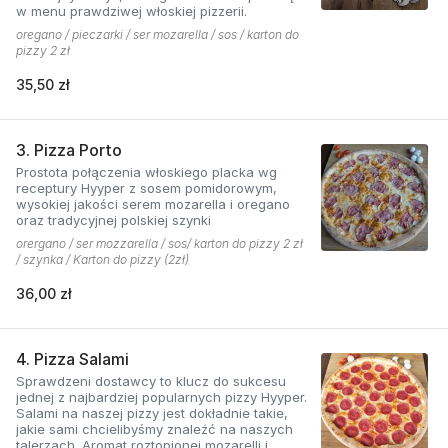
w menu prawdziwej włoskiej pizzerii.
oregano / pieczarki / ser mozarella / sos / karton do
pizzy 2 zł
35,50 zł
3. Pizza Porto
Prostota połączenia włoskiego placka wg
receptury Hyyper z sosem pomidorowym,
wysokiej jakości serem mozarella i oregano
oraz tradycyjnej polskiej szynki
orergano / ser mozzarella / sos/ karton do pizzy 2 zł
/ szynka / Karton do pizzy (2zł)
36,00 zł
4. Pizza Salami
Sprawdzeni dostawcy to klucz do sukcesu
jednej z najbardziej popularnych pizzy Hyyper.
Salami na naszej pizzy jest dokładnie takie,
jakie sami chcielibyśmy znaleźć na naszych
talerzach. Aromat roztopionej mozarelli i