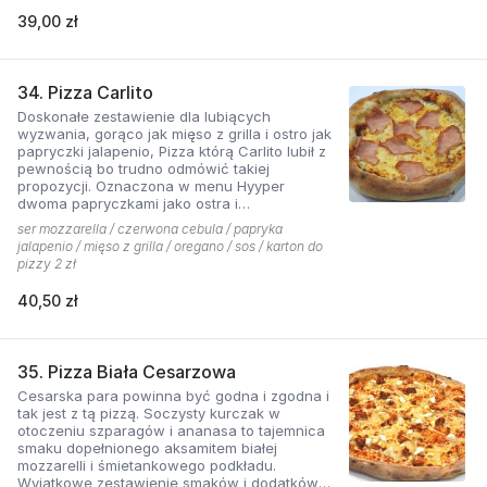
39,00 zł
34. Pizza Carlito
Doskonałe zestawienie dla lubiących
wyzwania, gorąco jak mięso z grilla i ostro jak
papryczki jalapenio, Pizza którą Carlito lubił z
pewnością bo trudno odmówić takiej
propozycji. Oznaczona w menu Hyyper
dwoma papryczkami jako ostra i
niebezpieczna.
ser mozzarella / czerwona cebula / papryka
jalapenio / mięso z grilla / oregano / sos / karton do
pizzy 2 zł
40,50 zł
35. Pizza Biała Cesarzowa
Cesarska para powinna być godna i zgodna i
tak jest z tą pizzą. Soczysty kurczak w
otoczeniu szparagów i ananasa to tajemnica
smaku dopełnionego aksamitem białej
mozzarelli i śmietankowego podkładu.
Wyjątkowe zestawienie smaków i dodatków