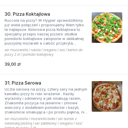
30. Pizza Koktajlowa
Ruccola na pizzy? W Hyyper sprawdzilliśmy
już wiele połączeń i proponujemy Wam tylko
te najlepsze. Kolorowa pizza Koktajlowa to
specjalny przepis naszej pizzerii: słodkie
pomidorki koktajlowe zatopione w delikatnej
puszystej mozarelli a całość przykryta
ostrawą w smaku sałatą! To bardzo włoska w
ser mozzarella / rukola / oregano / sos / karton do
smaku i wyglądzie pizza.
pizzy 2 zł / pomidor koktajlowy
39,00 zł
31. Pizza Serowa
Uczta serowa na pizzy, cztery sery na jednym
kawałku pizzy to robi wrażenie . Każdy
wyrazisty i odmienny a jak smakują razem,
Znakomita pozycja na jesienne i zimowe
wieczory z dodatkiem pomidorów i bazyli,
znakomicie smakująca i po prostu piękna, nie
sposób się oprzeć pokusie .
ser mozzarella / mozarella biała / ser duński z
niebieską pleśnią / ser sałatkowy / oregano / sos/
karton do pizzy 2 zł