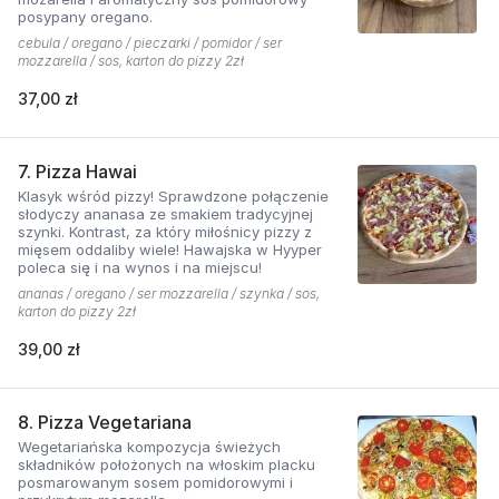
posypany oregano.
cebula / oregano / pieczarki / pomidor / ser
mozzarella / sos, karton do pizzy 2zł
37,00 zł
7. Pizza Hawai
Klasyk wśród pizzy! Sprawdzone połączenie
słodyczy ananasa ze smakiem tradycyjnej
szynki. Kontrast, za który miłośnicy pizzy z
mięsem oddaliby wiele! Hawajska w Hyyper
poleca się i na wynos i na miejscu!
ananas / oregano / ser mozzarella / szynka / sos,
karton do pizzy 2zł
39,00 zł
8. Pizza Vegetariana
Wegetariańska kompozycja świeżych
składników położonych na włoskim placku
posmarowanym sosem pomidorowymi i