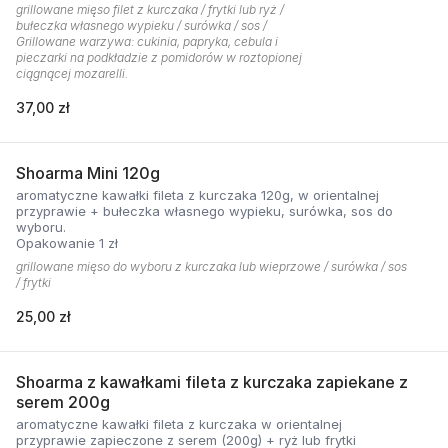
grillowane mięso filet z kurczaka / frytki lub ryż /
bułeczka własnego wypieku / surówka / sos /
Grillowane warzywa: cukinia, papryka, cebula i
pieczarki na podkładzie z pomidorów w roztopionej
ciągnącej mozarelli.
37,00 zł
Shoarma Mini 120g
aromatyczne kawałki fileta z kurczaka 120g, w orientalnej
przyprawie + bułeczka własnego wypieku, surówka, sos do
wyboru.
Opakowanie 1 zł
grillowane mięso do wyboru z kurczaka lub wieprzowe / surówka / sos
/ frytki
25,00 zł
Shoarma z kawałkami fileta z kurczaka zapiekane z
serem 200g
aromatyczne kawałki fileta z kurczaka w orientalnej
przyprawie zapieczone z serem (200g) + ryż lub frytki