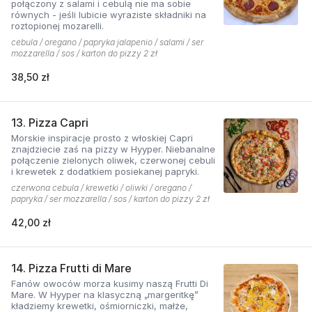
połączony z salami i cebulą nie ma sobie
równych - jeśli lubicie wyraziste składniki na
roztopionej mozarelli.
cebula / oregano / papryka jalapenio / salami / ser
mozzarella / sos / karton do pizzy 2 zł
38,50 zł
13. Pizza Capri
Morskie inspiracje prosto z włoskiej Capri
znajdziecie zaś na pizzy w Hyyper. Niebanalne
połączenie zielonych oliwek, czerwonej cebuli
i krewetek z dodatkiem posiekanej papryki.
czerwona cebula / krewetki / oliwki / oregano /
papryka / ser mozzarella / sos / karton do pizzy 2 zł
42,00 zł
14. Pizza Frutti di Mare
Fanów owoców morza kusimy naszą Frutti Di
Mare. W Hyyper na klasyczną „margeritkę”
kładziemy krewetki, ośmiorniczki, małże,