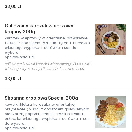
33,00 zł
Grillowany karczek wieprzowy
krojony 200g
karczek wieprzowy w orientalnej przyprawie
(200g) z dodatkiem ryżu lub frytek + bułeczka
własnego wypieku + surówka +sos do
wyboru.
opakowanie 1 zł
grillowane kawałki karczku wieprzowego / bułeczka
własnego wypieku / frytki lub ryż / surówka / sos
33,00 zł
Shoarma drobiowa Special 200g
kawałki fileta z kurczaka w orientalnej
przyprawie ( 200g) z dodatkiem grillowanych:
pieczarek, papryki, cebuli + ryż lub frytki +
bułeczka własnego wypieku + surówka + sos
do wyboru.
opakowanie 1 zł