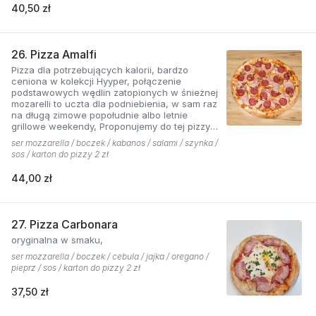
40,50 zł
26. Pizza Amalfi
Pizza dla potrzebujących kalorii, bardzo
ceniona w kolekcji Hyyper, połączenie
podstawowych wędlin zatopionych w śnieżnej
mozarelli to uczta dla podniebienia, w sam raz
na długą zimowe popołudnie albo letnie
grillowe weekendy, Proponujemy do tej pizzy
sos pomidorowy pikantny z dodatkiem cebuli.
ser mozzarella / boczek / kabanos / salami / szynka /
sos / karton do pizzy 2 zł
44,00 zł
27. Pizza Carbonara
oryginalna w smaku,
ser mozzarella / boczek / cebula / jajka / oregano /
pieprz / sos / karton do pizzy 2 zł
37,50 zł