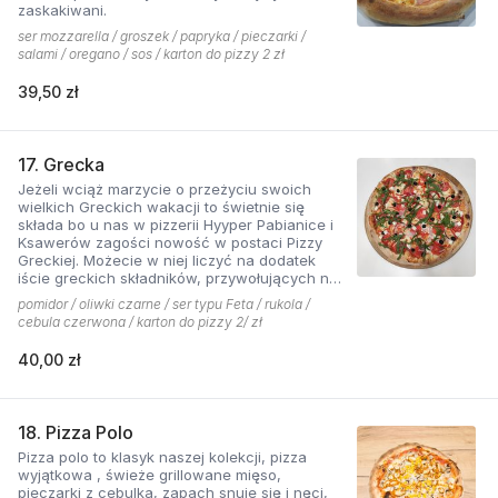
zaskakiwani.
ser mozzarella / groszek / papryka / pieczarki /
salami / oregano / sos / karton do pizzy 2 zł
39,50 zł
17. Grecka
Jeżeli wciąż marzycie o przeżyciu swoich
wielkich Greckich wakacji to świetnie się
składa bo u nas w pizzerii Hyyper Pabianice i
Ksawerów zagości nowość w postaci Pizzy
Greckiej. Możecie w niej liczyć na dodatek
iście greckich składników, przywołujących na
myśl piaszczyste plaże i ciepły klimat - ser
pomidor / oliwki czarne / ser typu Feta / rukola /
typu feta, którego oryginalny smak doskonale
cebula czerwona / karton do pizzy 2/ zł
współgra z przypieczoną czerwoną cebulką,
a także oliwki czarne, które nadają pizzy
40,00 zł
wyjątkowo greckiego charakteru. Jest to pizza
dla miłośników wyjątkowych smaków, którzy
nie boją się poznawać nowych połączeń.
18. Pizza Polo
Pizza polo to klasyk naszej kolekcji, pizza
wyjątkowa , świeże grillowane mięso,
pieczarki z cebulką, zapach snuje się i nęci,