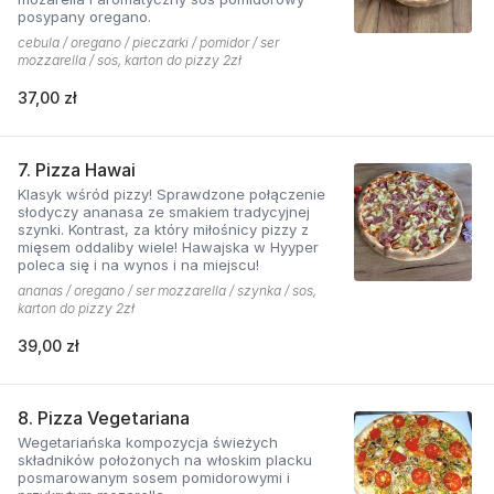
posypany oregano.
cebula / oregano / pieczarki / pomidor / ser
mozzarella / sos, karton do pizzy 2zł
37,00 zł
7. Pizza Hawai
Klasyk wśród pizzy! Sprawdzone połączenie
słodyczy ananasa ze smakiem tradycyjnej
szynki. Kontrast, za który miłośnicy pizzy z
mięsem oddaliby wiele! Hawajska w Hyyper
poleca się i na wynos i na miejscu!
ananas / oregano / ser mozzarella / szynka / sos,
karton do pizzy 2zł
39,00 zł
8. Pizza Vegetariana
Wegetariańska kompozycja świeżych
składników położonych na włoskim placku
posmarowanym sosem pomidorowymi i