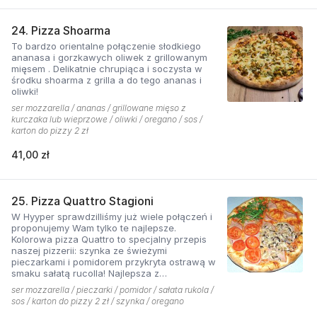
24. Pizza Shoarma
To bardzo orientalne połączenie słodkiego
ananasa i gorzkawych oliwek z grillowanym
mięsem . Delikatnie chrupiąca i soczysta w
środku shoarma z grilla a do tego ananas i
oliwki!
ser mozzarella / ananas / grillowane mięso z
kurczaka lub wieprzowe / oliwki / oregano / sos /
karton do pizzy 2 zł
41,00 zł
25. Pizza Quattro Stagioni
W Hyyper sprawdzilliśmy już wiele połączeń i
proponujemy Wam tylko te najlepsze.
Kolorowa pizza Quattro to specjalny przepis
naszej pizzerii: szynka ze świeżymi
pieczarkami i pomidorem przykryta ostrawą w
smaku sałatą rucolla! Najlepsza z
czosnkowym sosem według naszej receptury
ser mozzarella / pieczarki / pomidor / sałata rukola /
sos / karton do pizzy 2 zł / szynka / oregano