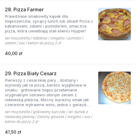
28. Pizza Farmer
Prawdziwie smakowity kąsek dla
mięsożerców, sycący lunch lub obiad! Pizza z
kabanosem, salami i pomidorem, smaczna
pizza, która uwielbiają stali klienci Hyyper!
ser mozzarella / kabanos / oregano / pomidor /
salami / sos / karton do pizzy 2 zł
40,00 zł
29. Pizza Biały Cesarz
Pierwszy z cesarskiej pary , dostojny i
wyniosły jak ta pizza, bardzo wyjątkowa w
smaku : grillowane mięso przełamane
oryginalnym ostrawo-słonym serem z
niebieską pleśnia, Mocny wyraźny smak jak
czerwone wytrawne wino, jedna z gwiazd
kolekcji pizzerii Hyyper.
ser mozzarella / grillowany kurczak / ser duński z
niebieską pleśnią / zielony groszek / oregano / sos /
karton do pizzy 2 zł
41,50 zł