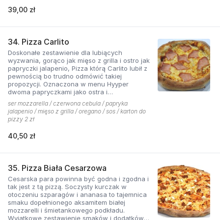
39,00 zł
34. Pizza Carlito
Doskonałe zestawienie dla lubiących
wyzwania, gorąco jak mięso z grilla i ostro jak
papryczki jalapenio, Pizza którą Carlito lubił z
pewnością bo trudno odmówić takiej
propozycji. Oznaczona w menu Hyyper
dwoma papryczkami jako ostra i
niebezpieczna.
ser mozzarella / czerwona cebula / papryka
jalapenio / mięso z grilla / oregano / sos / karton do
pizzy 2 zł
40,50 zł
35. Pizza Biała Cesarzowa
Cesarska para powinna być godna i zgodna i
tak jest z tą pizzą. Soczysty kurczak w
otoczeniu szparagów i ananasa to tajemnica
smaku dopełnionego aksamitem białej
mozzarelli i śmietankowego podkładu.
Wyjątkowe zestawienie smaków i dodatków