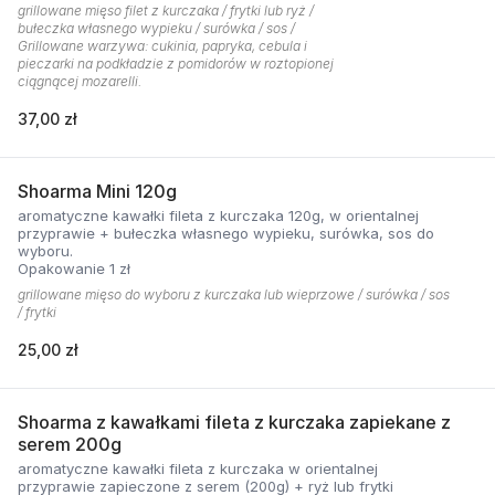
grillowane mięso filet z kurczaka / frytki lub ryż /
bułeczka własnego wypieku / surówka / sos /
Grillowane warzywa: cukinia, papryka, cebula i
pieczarki na podkładzie z pomidorów w roztopionej
ciągnącej mozarelli.
37,00 zł
Shoarma Mini 120g
aromatyczne kawałki fileta z kurczaka 120g, w orientalnej
przyprawie + bułeczka własnego wypieku, surówka, sos do
wyboru.
Opakowanie 1 zł
grillowane mięso do wyboru z kurczaka lub wieprzowe / surówka / sos
/ frytki
25,00 zł
Shoarma z kawałkami fileta z kurczaka zapiekane z
serem 200g
aromatyczne kawałki fileta z kurczaka w orientalnej
przyprawie zapieczone z serem (200g) + ryż lub frytki