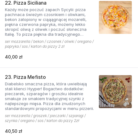
22. Pizza Siciliana
Każdy może poczuć zapach Sycylii: pizza
pachnaca świeżym czosnkiem i oliwkami,
bekon zatopiony w ciąąągnącej mozarelli,
piękna czerwona papryka, możemy lekko
skropić oliwą z oliwek i poczuć słoneczna
Italię. To pizza piękna dla tradycyjnego
podniebienia
ser mozzarella / bekon / czosnek / oliwki / oregano /
papryka / sos / karton do pizzy 2 zł
40,00 zł
23. Pizza Mefisto
Diabelsko smaczna pizza, która uwielbiają
stali klienci Hyyper! Bogactwo dodatków:
pieczarek, szparagów i groszku idealnie
smakuje ze smakiem tradycyjnej szynki z
najlepszego mięsa. Pizza dla znudzonych
standardowymi propozycjami w menu pizzerii.
ser mozzarella / groszek / pieczarki / szparagi /
szynka / oregano / sos / karton do pizzy 2zł
40,50 zł