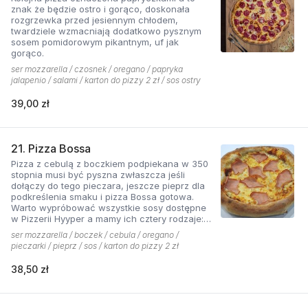
znak że będzie ostro i gorąco, doskonała
rozgrzewka przed jesiennym chłodem,
twardziele wzmacniają dodatkowo pysznym
sosem pomidorowym pikantnym, uf jak
gorąco.
ser mozzarella / czosnek / oregano / papryka
jalapenio / salami / karton do pizzy 2 zł / sos ostry
39,00 zł
21. Pizza Bossa
Pizza z cebulą z boczkiem podpiekana w 350
stopnia musi być pyszna zwłaszcza jeśli
dołączy do tego pieczara, jeszcze pieprz dla
podkreślenia smaku i pizza Bossa gotowa.
Warto wypróbować wszystkie sosy dostępne
w Pizzerii Hyyper a mamy ich cztery rodzaje:
pomidorowy łagodny, pomidorowy pikantny,
ser mozzarella / boczek / cebula / oregano /
jogurtowo-czosnkowy oraz sos słodko-
pieczarki / pieprz / sos / karton do pizzy 2 zł
kwaśny , każdy niepowtarzalny w smaku.
38,50 zł