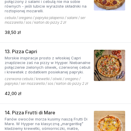
połączony z salami i cebulą nie ma sobie
równych - jeśli lubicie wyraziste składniki na
roztopionej mozarelli.
cebula / oregano / papryka jalapenio / salami / ser
mozzarella / sos / karton do pizzy 2 zł
38,50 zł
13. Pizza Capri
Morskie inspiracje prosto z włoskiej Capri
znajdziecie zaś na pizzy w Hyyper. Niebanalne
połączenie zielonych oliwek, czerwonej cebuli
i krewetek z dodatkiem posiekanej papryki.
czerwona cebula / krewetki / oliwki / oregano /
papryka / ser mozzarella / sos / karton do pizzy 2 zł
42,00 zł
14. Pizza Frutti di Mare
Fanów owoców morza kusimy naszą Frutti Di
Mare. W Hyyper na klasyczną „margeritkę”
kładziemy krewetki, ośmiorniczki, małże,