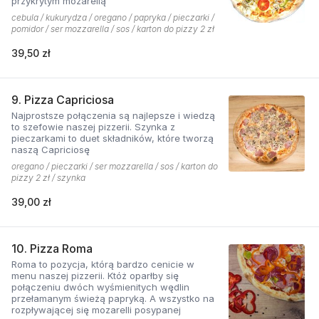
przykrytym mozarellą
cebula / kukurydza / oregano / papryka / pieczarki /
pomidor / ser mozzarella / sos / karton do pizzy 2 zł
39,50 zł
9. Pizza Capriciosa
Najprostsze połączenia są najlepsze i wiedzą
to szefowie naszej pizzerii. Szynka z
pieczarkami to duet składników, które tworzą
naszą Capriciosę
oregano / pieczarki / ser mozzarella / sos / karton do
pizzy 2 zł / szynka
39,00 zł
10. Pizza Roma
Roma to pozycja, którą bardzo cenicie w
menu naszej pizzerii. Któż oparłby się
połączeniu dwóch wyśmienitych wędlin
przełamanym świeżą papryką. A wszystko na
rozpływającej się mozarelli posypanej