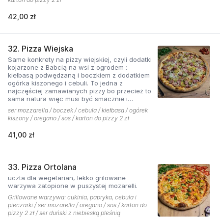
42,00 zł
32. Pizza Wiejska
Same konkrety na pizzy wiejskiej, czyli dodatki
kojarzone z Babcią na wsi z ogrodem :
kiełbasą podwędzaną i boczkiem z dodatkiem
ogórka kiszonego i cebuli. To jedna z
najczęściej zamawianych pizzy bo przecież to
sama natura więc musi być smacznie i
naturalne . Najlepsza jest z sosem ostrym
ser mozzarella / boczek / cebula / kiełbasa / ogórek
pomidorowym!
kiszony / oregano / sos / karton do pizzy 2 zł
41,00 zł
33. Pizza Ortolana
uczta dla wegetarian, lekko grilowane
warzywa zatopione w puszystej mozarelli.
Grillowane warzywa: cukinia, papryka, cebula i
pieczarki / ser mozarella / oregano / sos / karton do
pizzy 2 zł / ser duński z niebieską pleśnią