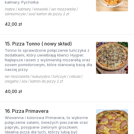
kalmary. Pychotka
małże / kalmary / krewetki / ser mozzarella /
ośmiorniczki / sos/ karton do pizzy 2 zł
42,00 zł
15. Pizza Tonno ( nowy skład)
Tonno to sprawdzone połączenie tuńczyka z
dodatkami, który uwielbiają klienci Hyyper.
Najlepsze razem z wyśmienitą mozarellą oraz
sosem pomidorowym, które stanowią bazę dla
naszej pizzy
ser mozzarella / kukurydza / tuńczyk / cebula /
oregano / sos / karton do pizzy 2 zł
40,00 zł
16. Pizza Primavera
Wiosenna i kolorowa Primavera, to wyborne
połączenie salami, świeżych pieczarek oraz
papryki, posypane zielonym groszkiem.
Idealna pizza dla tych, którzy lubią być