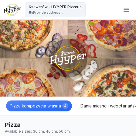
HYYPER Pizzeria - Ksawerów - HYYPER Pizzeria
Ksawerów - HYYPER Pizzeria
Provide address...
Pizza kompozycja własna
Dania mięsne i wegetariańsk
4
Pizza
Available sizes: 30 cm, 40 cm, 50 cm.