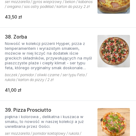
ser mozzarella / gyros wieprzowy / bekon / kabanos
/ oregano / sos ostry podkład / karton do pizzy 2 zł
43,50 zł
38. Zorba
Nowość w kolekcji pizzerii Hyyper, pizza z
temperamentem i wyrazistym smakiem,
możecie w niej liczyć na dodatek iście
greckich składników, przywołujących na myśl
piaszczyste plaże i ciepły klimat - ser typu
feta, którego oryginalny smak doskonale
współgra z przypieczoną czerwoną cebulką,
boczek / pomidor / oliwki czarne / ser typu Feta /
a także oliwki czarne, które nadają pizzy
rukola / karton do pizzy / 2 zł
wyjątkowo greckiego charakteru, wszystko to
podkręcone zapachem i smakiem
41,00 zł
grillowanego boczku. Jest to pizza dla
miłośników wyjątkowych smaków, którzy nie
boją się poznawać nowych połączeń.
39. Pizza Prosciutto
piękna i kolorowa , delikatna i kuszaca w
smaku, to nowość w naszej kolekcji a już
uwielbiana przez Gości.
ser mozzarella / pomidor koktajlowy / rukola /