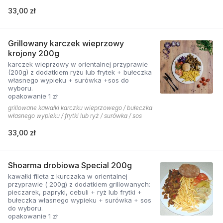
33,00 zł
Grillowany karczek wieprzowy
krojony 200g
karczek wieprzowy w orientalnej przyprawie
(200g) z dodatkiem ryżu lub frytek + bułeczka
własnego wypieku + surówka +sos do
wyboru.
opakowanie 1 zł
grillowane kawałki karczku wieprzowego / bułeczka
własnego wypieku / frytki lub ryż / surówka / sos
33,00 zł
Shoarma drobiowa Special 200g
kawałki fileta z kurczaka w orientalnej
przyprawie ( 200g) z dodatkiem grillowanych:
pieczarek, papryki, cebuli + ryż lub frytki +
bułeczka własnego wypieku + surówka + sos
do wyboru.
opakowanie 1 zł