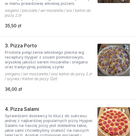
w menu prawdziwej włoskiej pizzerii.
oregano / pieczarki / ser mozarella / sos / karton do
pizzy 2 zł
35,50 zł
3. Pizza Porto
Prostota połączenia włoskiego placka wg
receptury Hyyper z sosem pomidorowym,
wysokiej jakości serem mozarella i oregano
oraz tradycyjnej polskiej szynki
orergano / ser mozzarella / sos/ karton do pizzy 2 zł
/ szynka / Karton do pizzy (2zł)
36,00 zł
4. Pizza Salami
Sprawdzeni dostawcy to klucz do sukcesu
jednej z najbardziej popularnych pizzy Hyyper.
Salami na naszej pizzy jest dokładnie takie,
jakie sami chcielibyśmy znaleźć na naszych
talerzach. Aromat roztopionej mozarelli i