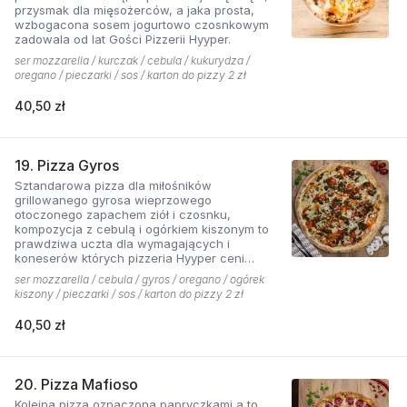
przysmak dla mięsożerców, a jaka prosta,
wzbogacona sosem jogurtowo czosnkowym
zadowala od lat Gości Pizzerii Hyyper.
ser mozzarella / kurczak / cebula / kukurydza /
oregano / pieczarki / sos / karton do pizzy 2 zł
40,50 zł
19. Pizza Gyros
Sztandarowa pizza dla miłośników
grillowanego gyrosa wieprzowego
otoczonego zapachem ziół i czosnku,
kompozycja z cebulą i ogórkiem kiszonym to
prawdziwa uczta dla wymagających i
koneserów których pizzeria Hyyper ceni
najbardziej. . Chodzą słuchy, że gyros Hyyper
ser mozzarella / cebula / gyros / oregano / ogórek
jest najlepszy w mieście
kiszony / pieczarki / sos / karton do pizzy 2 zł
40,50 zł
20. Pizza Mafioso
Kolejna pizza oznaczona papryczkami a to