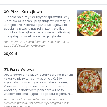
30. Pizza Koktajlowa
Ruccola na pizzy? W Hyyper sprawdzilliśmy
już wiele połączeń i proponujemy Wam tylko
te najlepsze. Kolorowa pizza Koktajlowa to
specjalny przepis naszej pizzerii: słodkie
pomidorki koktajlowe zatopione w delikatnej
puszystej mozarelli a całość przykryta
ostrawą w smaku sałatą! To bardzo włoska w
ser mozzarella / rukola / oregano / sos / karton do
smaku i wyglądzie pizza.
pizzy 2 zł / pomidor koktajlowy
39,00 zł
31. Pizza Serowa
Uczta serowa na pizzy, cztery sery na jednym
kawałku pizzy to robi wrażenie . Każdy
wyrazisty i odmienny a jak smakują razem,
Znakomita pozycja na jesienne i zimowe
wieczory z dodatkiem pomidorów i bazyli,
znakomicie smakująca i po prostu piękna, nie
sposób się oprzeć pokusie .
ser mozzarella / mozarella biała / ser duński z
niebieską pleśnią / ser sałatkowy / oregano / sos/
karton do pizzy 2 zł