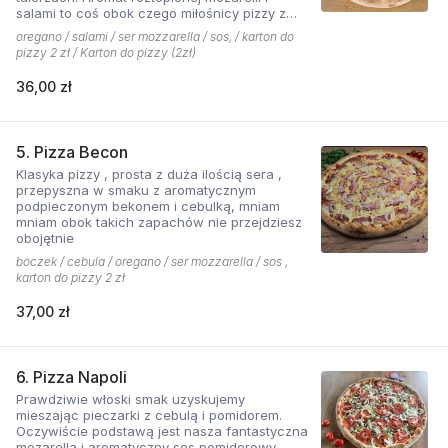
salami to coś obok czego miłośnicy pizzy z
mięsem nie przejdą obojętnie!
oregano / salami / ser mozzarella / sos, / karton do
pizzy 2 zł / Karton do pizzy (2zł)
36,00 zł
5. Pizza Becon
Klasyka pizzy , prosta z duża ilością sera ,
przepyszna w smaku z aromatycznym
podpieczonym bekonem i cebulką, mniam
mniam obok takich zapachów nie przejdziesz
obojętnie
boczek / cebula / oregano / ser mozzarella / sos ,
karton do pizzy 2 zł
37,00 zł
6. Pizza Napoli
Prawdziwie włoski smak uzyskujemy
mieszając pieczarki z cebulą i pomidorem.
Oczywiście podstawą jest nasza fantastyczna
mozarella i aromatyczny sos pomidorowy