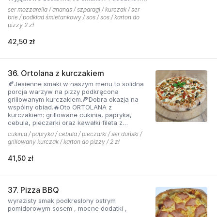
które tworzą jedną z najchętniej zamawianych
ser mozzarella / ananas / szparagi / kurczak / ser
pizzy z menu pizzerii Hyyper
brie / podkład śmietankowy / sos / sos / karton do
pizzy 2 zł
42,50 zł
36. Ortolana z kurczakiem
🍂Jesienne smaki w naszym menu to solidna
porcja warzyw na pizzy podkręcona
grillowanym kurczakiem.🍕Dobra okazja na
wspólny obiad.🔥Oto ORTOLANA z
kurczakiem: grillowane cukinia, papryka,
cebula, pieczarki oraz kawałki fileta z
dodatkiem sera z niebieską pleśnią.
cukinia / papryka / cebula / pieczarki / ser duński /
grillowany kurczak / karton do pizzy / 2 zł
41,50 zł
37. Pizza BBQ
wyrazisty smak podkreslony ostrym
pomidorowym sosem , mocne dodatki ,