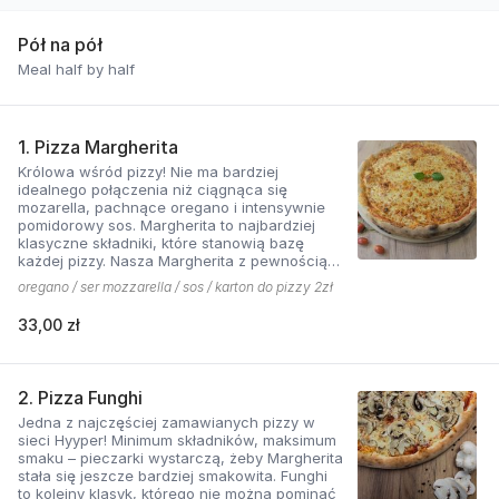
Pół na pół
Meal half by half
1. Pizza Margherita
Królowa wśród pizzy! Nie ma bardziej
idealnego połączenia niż ciągnąca się
mozarella, pachnące oregano i intensywnie
pomidorowy sos. Margherita to najbardziej
klasyczne składniki, które stanowią bazę
każdej pizzy. Nasza Margherita z pewnością
nie ma sobie równych w okolicy!
oregano / ser mozzarella / sos / karton do pizzy 2zł
33,00 zł
2. Pizza Funghi
Jedna z najczęściej zamawianych pizzy w
sieci Hyyper! Minimum składników, maksimum
smaku – pieczarki wystarczą, żeby Margherita
stała się jeszcze bardziej smakowita. Funghi
to kolejny klasyk, którego nie można pominąć