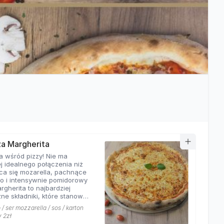
zza Margherita
a wśród pizzy! Nie ma
j idealnego połączenia niż
ca się mozarella, pachnące
o i intensywnie pomidorowy
rgherita to najbardziej
ne składniki, które stanowią
ej pizzy. Nasza
/ ser mozzarella / sos / karton
rita z pewnością nie ma
y 2zł
równych w okolicy!