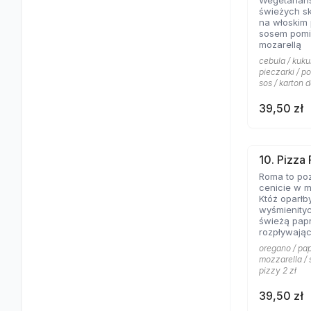
Wegetariań
świeżych s
na włoskim
sosem pomi
mozarellą
cebula / kuku
pieczarki / p
sos / karton d
39,50 zł
10. Pizza
Roma to poz
cenicie w m
Któż oparłb
wyśmienity
świeżą papr
rozpływając
posypanej 
oregano / pap
mozzarella / 
pizzy 2 zł
39,50 zł