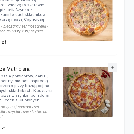
stsze połączenia są
sze i wiedzą to szefowie
pizzerii. Szynka z
rkami to duet składników,
tworzą naszą Capriciosę
/ pieczarki / ser mozzarella /
rton do pizzy 2 zł / szynka
 zł
zza Matriciana
 bazie pomidorów, cebuli,
 ser był dla nas inspiracją
orzenia pizzy bazującej na
ych składnikach. Klasyczna
 pizza z szynką, pomidorami
ą, jeden z ulubionych
 klientów Hyyper!
 oregano / pomidor / ser
la / szynka / sos / karton do
zł
 zł