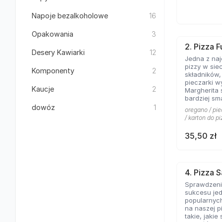
Napoje bezalkoholowe
16
Opakowania
3
2. Pizza F
Desery Kawiarki
12
Jedna z na
pizzy w sie
Komponenty
2
składników
pieczarki w
Kaucje
2
Margherita 
bardziej sm
kolejny kla
dowóz
1
oregano / pie
pominąć w 
/ karton do pi
włoskiej pizz
35,50 zł
4. Pizza 
Sprawdzeni
sukcesu jed
popularnych
na naszej p
takie, jakie