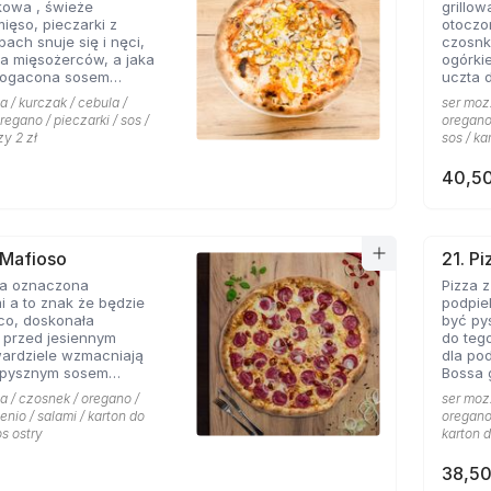
kowa , świeże
grillo
nowych
mięso, pieczarki z
otoczo
h snuje się i nęci,
czosnk
a mięsożerców, a jaka
ogórki
bogacona sosem
uczta 
czosnkowym zadowala
konese
a / kurczak / cebula /
ser mozz
 Pizzerii Hyyper.
ceni na
regano / pieczarki / sos /
oregano 
że gyr
zy 2 zł
sos / ka
mieści
40,50
 Mafioso
21. P
za oznaczona
Pizza 
 a to znak że będzie
podpie
konała
być py
 przed jesiennym
do teg
wardziele wzmacniają
dla po
 pysznym sosem
Bossa gotowa. 
m pikantnym, uf jak
wszyst
a / czosnek / oregano /
ser mozz
Hyyper
enio / salami / karton do
oregano 
pomido
os ostry
karton d
pikant
oraz s
38,50
niepow