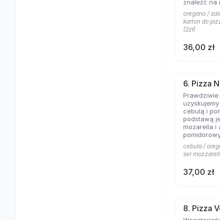
znaleźć na 
Aromat rozto
oregano / sala
salami to c
karton do piz
pizzy z mię
(2zł)
obojętnie!
36,00 zł
6. Pizza N
Prawdziwie
uzyskujemy 
cebulą i po
podstawą je
mozarella i
pomidorowy
cebula / oreg
ser mozzarell
37,00 zł
8. Pizza 