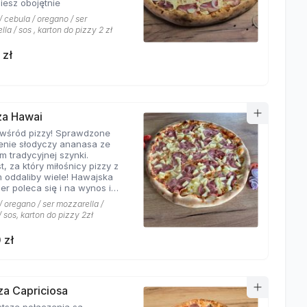
iesz obojętnie
 cebula / oregano / ser
la / sos , karton do pizzy 2 zł
 zł
zza Hawai
 wśród pizzy! Sprawdzone
enie słodyczy ananasa ze
m tradycyjnej szynki.
t, za który miłośnicy pizzy z
 oddaliby wiele! Hawajska
er poleca się i na wynos i
jscu!
 oregano / ser mozzarella /
 sos, karton do pizzy 2zł
 zł
zza Capriciosa