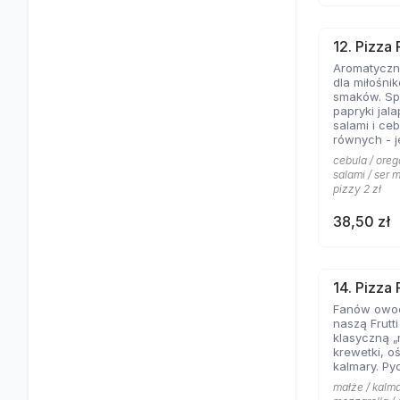
12. Pizza
Aromatyczne
dla miłośni
smaków. Spe
papryki jal
salami i ce
równych - jeśli lubicie wyraziste
składniki na
cebula / oreg
salami / ser m
pizzy 2 zł
38,50 zł
14. Pizza 
Fanów owo
naszą Frutt
klasyczną „
krewetki, o
kalmary. Py
małże / kalma