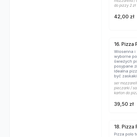
mozzarella / 
do pizzy 2 zł
42,00 zł
16. Pizza
Wiosenna i 
wyborne poł
świeżych pi
posypane z
Idealna pizz
być zaskaki
ser mozzarell
pieczarki / sa
karton do piz
39,50 zł
18. Pizza 
Pizza polo t