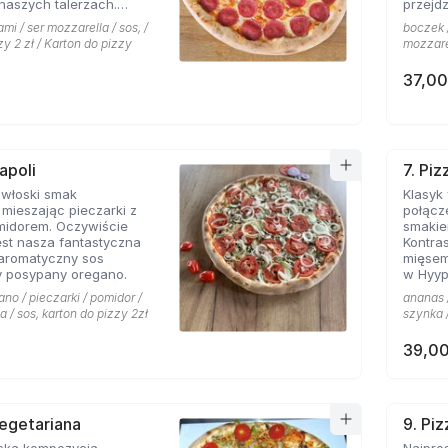
naszych talerzach.
przejdz
pionej mozarelli i
mi / ser mozzarella / sos, /
boczek /
oś obok czego miłośnicy
zy 2 zł / Karton do pizzy
mozzarel
sem nie przejdą
37,00
apoli
7. Pi
 włoski smak
Klasyk
mieszając pieczarki z
połącz
midorem. Oczywiście
smakie
st nasza fantastyczna
Kontras
 aromatyczny sos
mięsem
 posypany oregano.
w Hyyp
na mie
ano / pieczarki / pomidor /
ananas /
a / sos, karton do pizzy 2zł
szynka /
39,00
Vegetariana
9. Pi