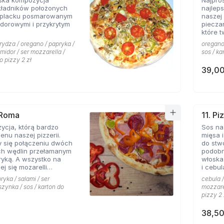
ska kompozycja
Najpro
kładników położonych
najlep
 placku posmarowanym
naszej 
dorowymi i przykrytym
piecza
które 
rydza / oregano / papryka /
oregano 
omidor / ser mozzarella /
sos / ka
o pizzy 2 zł
39,00
 Roma
11. Pi
ycja, którą bardzo
Sos na
enu naszej pizzerii.
mięsa i
y się połączeniu dwóch
do stw
ch wędlin przełamanym
podobn
yką. A wszystko na
włoska
ej się mozarelli
i cebul
oregano.
smaków
ryka / salami / ser
cebula /
szynka / sos / karton do
mozzarel
pizzy 2 
38,50