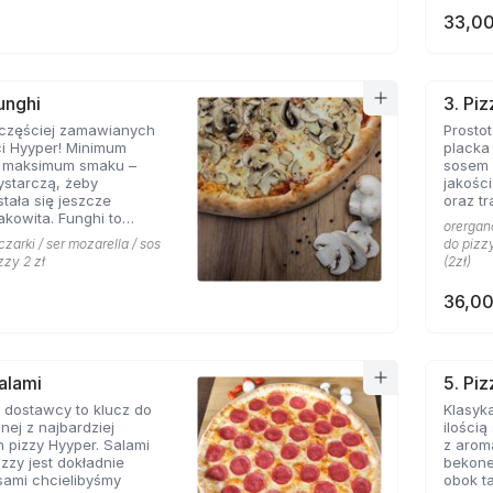
33,00
unghi
3. Pi
jczęściej zamawianych
Prosto
ci Hyyper! Minimum
placka
, maksimum smaku –
sosem 
ystarczą, żeby
jakośc
stała się jeszcze
oraz tr
akowita. Funghi to
orergano
syk, którego nie można
czarki / ser mozarella / sos
do pizzy
menu prawdziwej
zzy 2 zł
(2zł)
erii.
36,00
Salami
5. Pi
 dostawcy to klucz do
Klasyka
nej z najbardziej
ilości
 pizzy Hyyper. Salami
z arom
izzy jest dokładnie
bekone
 sami chcielibyśmy
obok takich zapachów nie