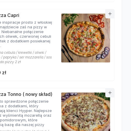
zza Capri
 inspiracje prosto z włoskiej
znajdziecie zaś na pizzy w
. Niebanalne połączenie
ych oliwek, czerwonej cebuli
etek z dodatkiem posiekanej
.
 cebula / krewetki / oliwki /
/ papryka / ser mozzarella / sos
 do pizzy 2 zł
 zł
izza Tonno ( nowy skład)
to sprawdzone połączenie
ka z dodatkami, który
ają klienci Hyyper. Najlepsze
z wyśmienitą mozarellą oraz
pomidorowym, które
ią bazę dla naszej pizzy