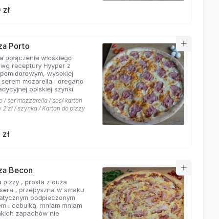
 zł
zza Porto
ta połączenia włoskiego
 wg receptury Hyyper z
pomidorowym, wysokiej
i serem mozarella i oregano
adycyjnej polskiej szynki
 / ser mozzarella / sos/ karton
 2 zł / szynka / Karton do pizzy
 zł
zza Becon
 pizzy , prosta z duża
ą sera , przepyszna w smaku
atycznym podpieczonym
m i cebulką, mniam mniam