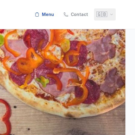
🇬🇧
menu
Contact