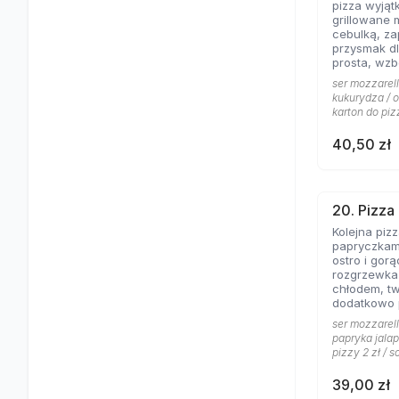
pizza wyjąt
grillowane 
cebulką, zapac
przysmak dl
prosta, wz
jogurtowo 
ser mozzarell
od lat Gości
kukurydza / o
karton do piz
40,50 zł
20. Pizza
Kolejna piz
papryczkami
ostro i gorąco, dos
rozgrzewka
chłodem, t
dodatkowo
pomidorowy
ser mozzarell
gorąco.
papryka jalap
pizzy 2 zł / s
39,00 zł