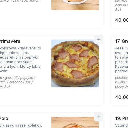
ośmiorniczki / sos/ karton
ser mozz
cebula /
2 zł
40,00
 Primavera
17. G
kolorowa Primavera, to
Jeżeli
ączenie salami,
swoich
eczarek oraz papryki,
to świetn
ielonym groszkiem.
pizzeri
a dla tych, którzy lubią
Ksawe
wani.
postac
niej li
a / groszek / papryka /
pomidor 
grecki
lami / oregano / sos /
rukola 
przywo
zy 2 zł
pizzy 2/
piaszcz
ser typ
40,00
smak d
przypi
także o
pizzy 
charakt
Polo
19. P
miłośn
o klasyk naszej kolekcji,
Sztandarowa pizz
którzy