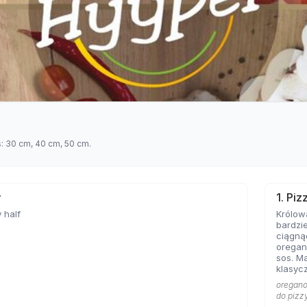
s: 30 cm, 40 cm, 50 cm.
ł
1. Pi
 half
Królow
bardzie
ciągną
oregan
sos. Ma
klasycz
bazę każd
oregano 
Marghe
do pizz
sobie 