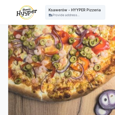
HYYPER Pizzeria - Ksawerów - HYYPER Pizzeria
Ksawerów - HYYPER Pizzeria
Provide address...