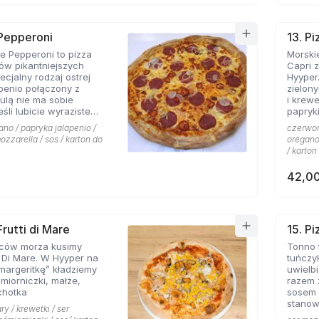
 Pepperoni
13. Pi
 Pepperoni to pizza
Morskie
ków pikantniejszych
Capri 
cjalny rodzaj ostrej
Hyyper
apenio połączony z
zielon
bulą nie ma sobie
i krew
papryki
 roztopionej mozarelli.
ano / papryka jalapenio /
czerwona
ozzarella / sos / karton do
oregano 
/ karton
42,00
Frutti di Mare
15. P
ców morza kusimy
Tonno 
i Di Mare. W Hyyper na
tuńczy
margeritkę” kładziemy
uwielbi
śmiorniczki, małże,
razem 
chotka
sosem 
stanow
ry / krewetki / ser