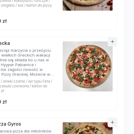
arella / kukurydza / tuńczyk /
 oregano / sos / karton do pizzy
 zł
recka
 wciąż marzycie o przeżyciu
 wielkich Greckich wakacji
ie się składa bo u nas w
i Hyyper Pabianice i
rów zagości nowość w
i Pizzy Greckiej. Możecie w
czyć na dodatek iście
/ oliwki czarne / ser typu Feta /
ch składników,
/ cebula czerwona / karton do
łujących na myśl
 zł
yste plaże i ciepły klimat -
u feta, którego oryginalny
 zł
oskonale współgra z
eczoną czerwoną cebulką, a
liwki czarne, które nadają
wyjątkowo greckiego
eru. Jest to pizza dla
izza Gyros
ików wyjątkowych smaków,
a dla miłośników
 nie boją się poznawać