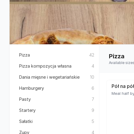
Pizza
42
Pizza
Available size
Pizza kompozycja własna
4
Dania mięsne i wegetariańskie
10
Pół na pó
Hamburgery
6
Meal half by
Pasty
7
Startery
9
Sałatki
5
Zupy
4