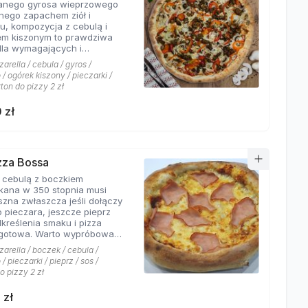
wanego gyrosa wieprzowego
 połączeń.
nego zapachem ziół i
u, kompozycja z cebulą i
em kiszonym to prawdziwa
dla wymagających i
rów których pizzeria Hyyper
arella / cebula / gyros /
jbardziej. . Chodzą słuchy,
/ ogórek kiszony / pieczarki /
os Hyyper jest najlepszy w
rton do pizzy 2 zł
e
 zł
izza Bossa
z cebulą z boczkiem
kana w 350 stopnia musi
szna zwłaszcza jeśli dołączy
o pieczara, jeszcze pieprz
dkreślenia smaku i pizza
Warto wypróbować
kie sosy dostępne w Pizzerii
arella / boczek / cebula /
 a mamy ich cztery rodzaje:
/ pieczarki / pieprz / sos /
rowy łagodny, pomidorowy
o pizzy 2 zł
ny, jogurtowo-czosnkowy
os słodko-kwaśny , każdy
 zł
tarzalny w smaku.