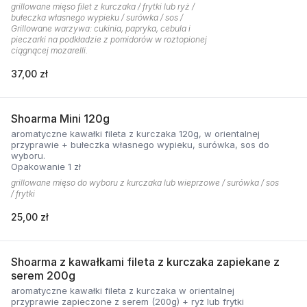
grillowane mięso filet z kurczaka / frytki lub ryż /
bułeczka własnego wypieku / surówka / sos /
Grillowane warzywa: cukinia, papryka, cebula i
pieczarki na podkładzie z pomidorów w roztopionej
ciągnącej mozarelli.
37,00 zł
Shoarma Mini 120g
aromatyczne kawałki fileta z kurczaka 120g, w orientalnej
przyprawie + bułeczka własnego wypieku, surówka, sos do
wyboru.
Opakowanie 1 zł
grillowane mięso do wyboru z kurczaka lub wieprzowe / surówka / sos
/ frytki
25,00 zł
Shoarma z kawałkami fileta z kurczaka zapiekane z
serem 200g
aromatyczne kawałki fileta z kurczaka w orientalnej
przyprawie zapieczone z serem (200g) + ryż lub frytki