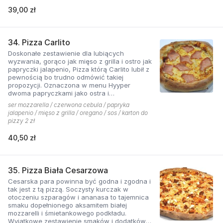
39,00 zł
34. Pizza Carlito
Doskonałe zestawienie dla lubiących
wyzwania, gorąco jak mięso z grilla i ostro jak
papryczki jalapenio, Pizza którą Carlito lubił z
pewnością bo trudno odmówić takiej
propozycji. Oznaczona w menu Hyyper
dwoma papryczkami jako ostra i
niebezpieczna.
ser mozzarella / czerwona cebula / papryka
jalapenio / mięso z grilla / oregano / sos / karton do
pizzy 2 zł
40,50 zł
35. Pizza Biała Cesarzowa
Cesarska para powinna być godna i zgodna i
tak jest z tą pizzą. Soczysty kurczak w
otoczeniu szparagów i ananasa to tajemnica
smaku dopełnionego aksamitem białej
mozzarelli i śmietankowego podkładu.
Wyjątkowe zestawienie smaków i dodatków