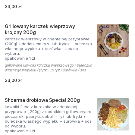
33,00 zł
Grillowany karczek wieprzowy
krojony 200g
karczek wieprzowy w orientalnej przyprawie
(200g) z dodatkiem ryżu lub frytek + bułeczka
własnego wypieku + surówka +sos do
wyboru.
opakowanie 1 zł
grillowane kawałki karczku wieprzowego / bułeczka
własnego wypieku / frytki lub ryż / surówka / sos
33,00 zł
Shoarma drobiowa Special 200g
kawałki fileta z kurczaka w orientalnej
przyprawie ( 200g) z dodatkiem grillowanych:
pieczarek, papryki, cebuli + ryż lub frytki +
bułeczka własnego wypieku + surówka + sos
do wyboru.
opakowanie 1 zł