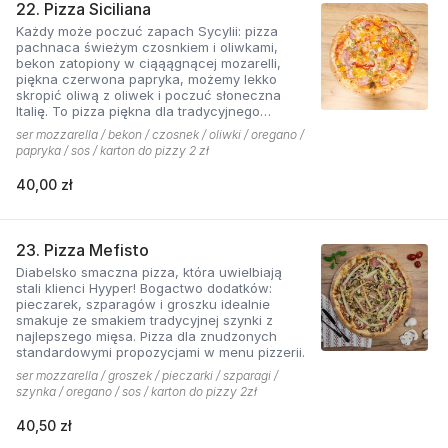
22. Pizza Siciliana
Każdy może poczuć zapach Sycylii: pizza
pachnaca świeżym czosnkiem i oliwkami,
bekon zatopiony w ciąąągnącej mozarelli,
piękna czerwona papryka, możemy lekko
skropić oliwą z oliwek i poczuć słoneczna
Italię. To pizza piękna dla tradycyjnego
podniebienia
ser mozzarella / bekon / czosnek / oliwki / oregano /
papryka / sos / karton do pizzy 2 zł
40,00 zł
23. Pizza Mefisto
Diabelsko smaczna pizza, która uwielbiają
stali klienci Hyyper! Bogactwo dodatków:
pieczarek, szparagów i groszku idealnie
smakuje ze smakiem tradycyjnej szynki z
najlepszego mięsa. Pizza dla znudzonych
standardowymi propozycjami w menu pizzerii.
ser mozzarella / groszek / pieczarki / szparagi /
szynka / oregano / sos / karton do pizzy 2zł
40,50 zł