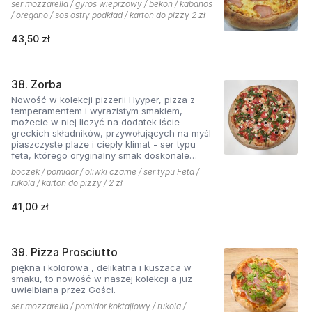
ser mozzarella / gyros wieprzowy / bekon / kabanos
/ oregano / sos ostry podkład / karton do pizzy 2 zł
43,50 zł
38. Zorba
Nowość w kolekcji pizzerii Hyyper, pizza z
temperamentem i wyrazistym smakiem,
możecie w niej liczyć na dodatek iście
greckich składników, przywołujących na myśl
piaszczyste plaże i ciepły klimat - ser typu
feta, którego oryginalny smak doskonale
współgra z przypieczoną czerwoną cebulką,
boczek / pomidor / oliwki czarne / ser typu Feta /
a także oliwki czarne, które nadają pizzy
rukola / karton do pizzy / 2 zł
wyjątkowo greckiego charakteru, wszystko to
podkręcone zapachem i smakiem
41,00 zł
grillowanego boczku. Jest to pizza dla
miłośników wyjątkowych smaków, którzy nie
boją się poznawać nowych połączeń.
39. Pizza Prosciutto
piękna i kolorowa , delikatna i kuszaca w
smaku, to nowość w naszej kolekcji a już
uwielbiana przez Gości.
ser mozzarella / pomidor koktajlowy / rukola /