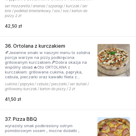
które tworzą jedną z najchętniej zamawianych
ser mozzarella / ananas / szparagi / kurczak / ser
pizzy z menu pizzerii Hyyper
brie / podkład śmietankowy / sos / sos / karton do
pizzy 2 zł
42,50 zł
36. Ortolana z kurczakiem
🍂Jesienne smaki w naszym menu to solidna
porcja warzyw na pizzy podkręcona
grillowanym kurczakiem.🍕Dobra okazja na
wspólny obiad.🔥Oto ORTOLANA z
kurczakiem: grillowane cukinia, papryka,
cebula, pieczarki oraz kawałki fileta z
dodatkiem sera z niebieską pleśnią.
cukinia / papryka / cebula / pieczarki / ser duński /
grillowany kurczak / karton do pizzy / 2 zł
41,50 zł
37. Pizza BBQ
wyrazisty smak podkreslony ostrym
pomidorowym sosem , mocne dodatki ,