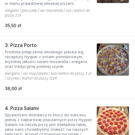
w menu prawdziwej włoskiej pizzerii.
oregano / pieczarki / ser mozarella / sos / karton do
pizzy 2 zł
35,50 zł
3. Pizza Porto
Prostota połączenia włoskiego placka wg
receptury Hyyper z sosem pomidorowym,
wysokiej jakości serem mozarella i oregano
oraz tradycyjnej polskiej szynki
orergano / ser mozzarella / sos/ karton do pizzy 2 zł
/ szynka / Karton do pizzy (2zł)
36,00 zł
4. Pizza Salami
Sprawdzeni dostawcy to klucz do sukcesu
jednej z najbardziej popularnych pizzy Hyyper.
Salami na naszej pizzy jest dokładnie takie,
jakie sami chcielibyśmy znaleźć na naszych
talerzach. Aromat roztopionej mozarelli i