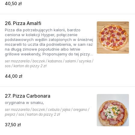
40,50 zł
26. Pizza Amalfi
Pizza dla potrzebujących kalorii, bardzo
ceniona w kolekcji Hyyper, połączenie
podstawowych wędlin zatopionych w śnieżnej
mozarelli to uczta dla podniebienia, w sam raz
na długą zimowe popołudnie albo letnie
grillowe weekendy, Proponujemy do tej pizzy
sos pomidorowy pikantny z dodatkiem cebuli.
ser mozzarella / boczek / kabanos / salami / szynka /
sos / karton do pizzy 2 zł
44,00 zł
27. Pizza Carbonara
oryginalna w smaku,
ser mozzarella / boczek / cebula / jajka / oregano /
pieprz / sos / karton do pizzy 2 zł
37,50 zł