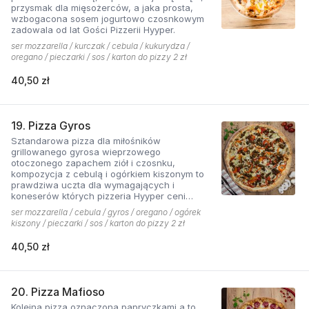
przysmak dla mięsożerców, a jaka prosta,
wzbogacona sosem jogurtowo czosnkowym
zadowala od lat Gości Pizzerii Hyyper.
ser mozzarella / kurczak / cebula / kukurydza /
oregano / pieczarki / sos / karton do pizzy 2 zł
40,50 zł
19. Pizza Gyros
Sztandarowa pizza dla miłośników
grillowanego gyrosa wieprzowego
otoczonego zapachem ziół i czosnku,
kompozycja z cebulą i ogórkiem kiszonym to
prawdziwa uczta dla wymagających i
koneserów których pizzeria Hyyper ceni
najbardziej. . Chodzą słuchy, że gyros Hyyper
ser mozzarella / cebula / gyros / oregano / ogórek
jest najlepszy w mieście
kiszony / pieczarki / sos / karton do pizzy 2 zł
40,50 zł
20. Pizza Mafioso
Kolejna pizza oznaczona papryczkami a to