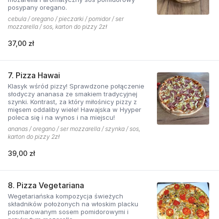
posypany oregano.
cebula / oregano / pieczarki / pomidor / ser
mozzarella / sos, karton do pizzy 2zł
37,00 zł
7. Pizza Hawai
Klasyk wśród pizzy! Sprawdzone połączenie
słodyczy ananasa ze smakiem tradycyjnej
szynki. Kontrast, za który miłośnicy pizzy z
mięsem oddaliby wiele! Hawajska w Hyyper
poleca się i na wynos i na miejscu!
ananas / oregano / ser mozzarella / szynka / sos,
karton do pizzy 2zł
39,00 zł
8. Pizza Vegetariana
Wegetariańska kompozycja świeżych
składników położonych na włoskim placku
posmarowanym sosem pomidorowymi i