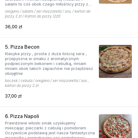
salami to coś obok czego miłośnicy pizzy z
mięsem nie przejdą obojętnie!
oregano / salami / ser mozzarella / sos, / karton do
pizzy 2 zł / Karton do pizzy (2zł)
36,00 zł
5. Pizza Becon
Klasyka pizzy , prosta z duża ilością sera ,
przepyszna w smaku z aromatycznym
podpieczonym bekonem i cebulką, mniam
mniam obok takich zapachów nie przejdziesz
obojętnie
boczek / cebula / oregano / ser mozzarella / sos ,
karton do pizzy 2 zł
37,00 zł
6. Pizza Napoli
Prawdziwie włoski smak uzyskujemy
mieszając pieczarki z cebulą i pomidorem.
Oczywiście podstawą jest nasza fantastyczna
mozarella i aromatyczny sos pomidorowy