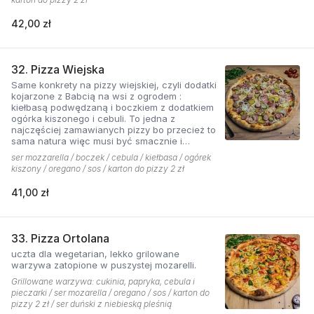
42,00 zł
32. Pizza Wiejska
Same konkrety na pizzy wiejskiej, czyli dodatki
kojarzone z Babcią na wsi z ogrodem :
kiełbasą podwędzaną i boczkiem z dodatkiem
ogórka kiszonego i cebuli. To jedna z
najczęściej zamawianych pizzy bo przecież to
sama natura więc musi być smacznie i
naturalne . Najlepsza jest z sosem ostrym
ser mozzarella / boczek / cebula / kiełbasa / ogórek
pomidorowym!
kiszony / oregano / sos / karton do pizzy 2 zł
41,00 zł
33. Pizza Ortolana
uczta dla wegetarian, lekko grilowane
warzywa zatopione w puszystej mozarelli.
Grillowane warzywa: cukinia, papryka, cebula i
pieczarki / ser mozarella / oregano / sos / karton do
pizzy 2 zł / ser duński z niebieską pleśnią