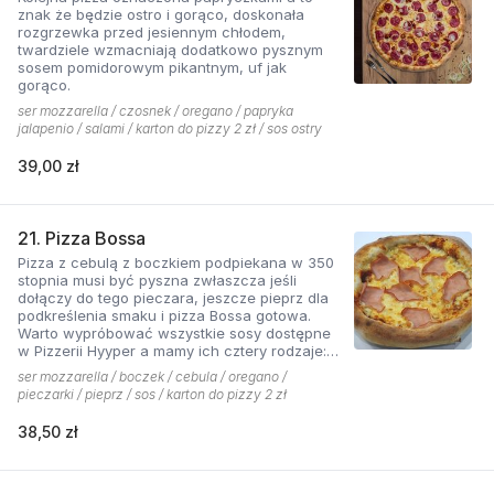
znak że będzie ostro i gorąco, doskonała
rozgrzewka przed jesiennym chłodem,
twardziele wzmacniają dodatkowo pysznym
sosem pomidorowym pikantnym, uf jak
gorąco.
ser mozzarella / czosnek / oregano / papryka
jalapenio / salami / karton do pizzy 2 zł / sos ostry
39,00 zł
21. Pizza Bossa
Pizza z cebulą z boczkiem podpiekana w 350
stopnia musi być pyszna zwłaszcza jeśli
dołączy do tego pieczara, jeszcze pieprz dla
podkreślenia smaku i pizza Bossa gotowa.
Warto wypróbować wszystkie sosy dostępne
w Pizzerii Hyyper a mamy ich cztery rodzaje:
pomidorowy łagodny, pomidorowy pikantny,
ser mozzarella / boczek / cebula / oregano /
jogurtowo-czosnkowy oraz sos słodko-
pieczarki / pieprz / sos / karton do pizzy 2 zł
kwaśny , każdy niepowtarzalny w smaku.
38,50 zł