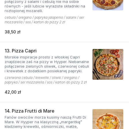
połączony z salami i cebulą nie ma sobie
równych - jeśli lubicie wyraziste składniki na
roztopionej mozarelli.
cebula / oregano / papryka jalapenio / salami / ser
mozzarella / sos / karton do pizzy 2 zł
38,50 zł
13. Pizza Capri
Morskie inspiracje prosto z włoskiej Capri
znajdziecie zaś na pizzy w Hyyper. Niebanalne
połączenie zielonych oliwek, czerwonej cebuli
i krewetek z dodatkiem posiekanej papryki.
czerwona cebula / krewetki / oliwki / oregano /
papryka / ser mozzarella / sos / karton do pizzy 2 zł
42,00 zł
14. Pizza Frutti di Mare
Fanów owoców morza kusimy naszą Frutti Di
Mare. W Hyyper na klasyczną „margeritkę”
kładziemy krewetki, ośmiorniczki, małże,