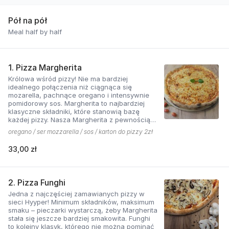
Pół na pół
Meal half by half
1. Pizza Margherita
Królowa wśród pizzy! Nie ma bardziej
idealnego połączenia niż ciągnąca się
mozarella, pachnące oregano i intensywnie
pomidorowy sos. Margherita to najbardziej
klasyczne składniki, które stanowią bazę
każdej pizzy. Nasza Margherita z pewnością
nie ma sobie równych w okolicy!
oregano / ser mozzarella / sos / karton do pizzy 2zł
33,00 zł
2. Pizza Funghi
Jedna z najczęściej zamawianych pizzy w
sieci Hyyper! Minimum składników, maksimum
smaku – pieczarki wystarczą, żeby Margherita
stała się jeszcze bardziej smakowita. Funghi
to kolejny klasyk, którego nie można pominąć