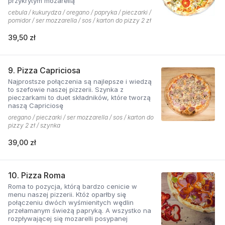
przykrytym mozarellą
cebula / kukurydza / oregano / papryka / pieczarki /
pomidor / ser mozzarella / sos / karton do pizzy 2 zł
39,50 zł
9. Pizza Capriciosa
Najprostsze połączenia są najlepsze i wiedzą
to szefowie naszej pizzerii. Szynka z
pieczarkami to duet składników, które tworzą
naszą Capriciosę
oregano / pieczarki / ser mozzarella / sos / karton do
pizzy 2 zł / szynka
39,00 zł
10. Pizza Roma
Roma to pozycja, którą bardzo cenicie w
menu naszej pizzerii. Któż oparłby się
połączeniu dwóch wyśmienitych wędlin
przełamanym świeżą papryką. A wszystko na
rozpływającej się mozarelli posypanej