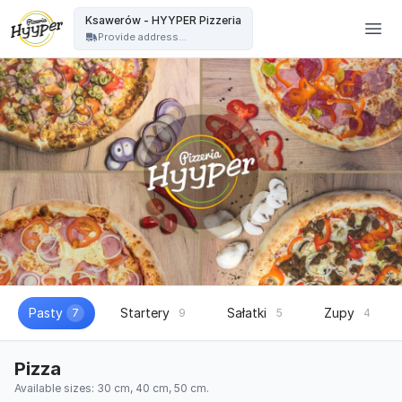
HYYPER Pizzeria - Ksawerów - HYYPER Pizzeria
Ksawerów - HYYPER Pizzeria
Provide address...
Pasty
Startery
Sałatki
Zupy
7
9
5
4
Pizza
Available sizes: 30 cm, 40 cm, 50 cm.