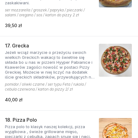
zaskakiwani.
ser mozzarella / groszek / papryka / pieczarki /
salami / oregano / sos / karton do pizzy 2 zł
39,50 zł
17. Grecka
Jeżeli wciąż marzycie o przeżyciu swoich
wielkich Greckich wakacji to świetnie się
składa bo u nas w pizzerii Hyyper Pabianice i
Ksawerów zagości nowość w postaci Pizzy
Greckiej. Możecie w niej liczyć na dodatek
iście greckich składników, przywołujących na
myśl piaszczyste plaże i ciepły klimat - ser
pomidor / oliwki czarne / ser typu Feta / rukola /
typu feta, którego oryginalny smak doskonale
cebula czerwona / karton do pizzy 2/ zł
współgra z przypieczoną czerwoną cebulką,
a także oliwki czarne, które nadają pizzy
40,00 zł
wyjątkowo greckiego charakteru. Jest to pizza
dla miłośników wyjątkowych smaków, którzy
nie boją się poznawać nowych połączeń.
18. Pizza Polo
Pizza polo to klasyk naszej kolekcji, pizza
wyjątkowa , świeże grillowane mięso,
pieczarki z cebulką, zapach snuje się i nęci,