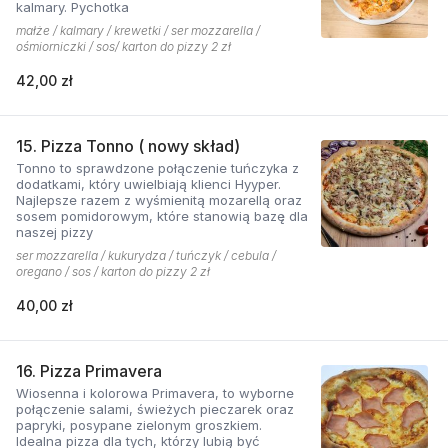
kalmary. Pychotka
małże / kalmary / krewetki / ser mozzarella /
ośmiorniczki / sos/ karton do pizzy 2 zł
42,00 zł
15. Pizza Tonno ( nowy skład)
Tonno to sprawdzone połączenie tuńczyka z
dodatkami, który uwielbiają klienci Hyyper.
Najlepsze razem z wyśmienitą mozarellą oraz
sosem pomidorowym, które stanowią bazę dla
naszej pizzy
ser mozzarella / kukurydza / tuńczyk / cebula /
oregano / sos / karton do pizzy 2 zł
40,00 zł
16. Pizza Primavera
Wiosenna i kolorowa Primavera, to wyborne
połączenie salami, świeżych pieczarek oraz
papryki, posypane zielonym groszkiem.
Idealna pizza dla tych, którzy lubią być