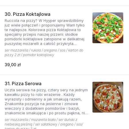
30. Pizza Koktajlowa
Ruccola na pizzy? W Hyyper sprawdzilliśmy
już wiele połączeń i proponujemy Wam tylko
te najlepsze. Kolorowa pizza Koktajlowa to
specjalny przepis naszej pizzerii: słodkie
pomidorki koktajlowe zatopione w delikatnej
puszystej mozarelli a całość przykryta
ostrawą w smaku sałatą! To bardzo włoska w
ser mozzarella / rukola / oregano / sos / karton do
smaku i wyglądzie pizza.
pizzy 2 zł / pomidor koktajlowy
39,00 zł
31. Pizza Serowa
Uczta serowa na pizzy, cztery sery na jednym
kawałku pizzy to robi wrażenie . Każdy
wyrazisty i odmienny a jak smakują razem,
Znakomita pozycja na jesienne i zimowe
wieczory z dodatkiem pomidorów i bazyli,
znakomicie smakująca i po prostu piękna, nie
sposób się oprzeć pokusie .
ser mozzarella / mozarella biała / ser duński z
niebieską pleśnią / ser sałatkowy / oregano / sos/
karton do pizzy 2 zł