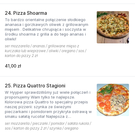
24. Pizza Shoarma
To bardzo orientalne połączenie słodkiego
ananasa i gorzkawych oliwek z grillowanym
mięsem . Delikatnie chrupiąca i soczysta w
środku shoarma z grilla a do tego ananas i
oliwki!
ser mozzarella / ananas / grillowane mięso z
kurczaka lub wieprzowe / oliwki / oregano / sos /
karton do pizzy 2 zł
41,00 zł
25. Pizza Quattro Stagioni
W Hyyper sprawdzilliśmy już wiele połączeń i
proponujemy Wam tylko te najlepsze.
Kolorowa pizza Quattro to specjalny przepis
naszej pizzerii: szynka ze świeżymi
pieczarkami i pomidorem przykryta ostrawą w
smaku sałatą rucolla! Najlepsza z
czosnkowym sosem według naszej receptury
ser mozzarella / pieczarki / pomidor / sałata rukola /
sos / karton do pizzy 2 zł / szynka / oregano