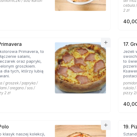
ośmiorniczki / sos/ karton
ser mozz
cebula /
2 zł
40,00
 Primavera
17. G
kolorowa Primavera, to
Jeżeli
ączenie salami,
swoich
eczarek oraz papryki,
to świetn
ielonym groszkiem.
pizzeri
a dla tych, którzy lubią
Ksawe
wani.
postac
niej li
a / groszek / papryka /
pomidor 
grecki
lami / oregano / sos /
rukola 
przywo
zy 2 zł
pizzy 2/
piaszcz
ser typ
40,00
smak d
przypi
także o
pizzy 
charakt
Polo
19. P
miłośn
o klasyk naszej kolekcji,
Sztandarowa pizz
którzy