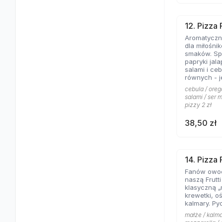
12. Pizza
Aromatyczne
dla miłośni
smaków. Spe
papryki jal
salami i ce
równych - jeśli lubicie wyraziste
składniki na
cebula / oreg
salami / ser m
pizzy 2 zł
38,50 zł
14. Pizza 
Fanów owo
naszą Frutt
klasyczną „
krewetki, o
kalmary. Py
małże / kalma