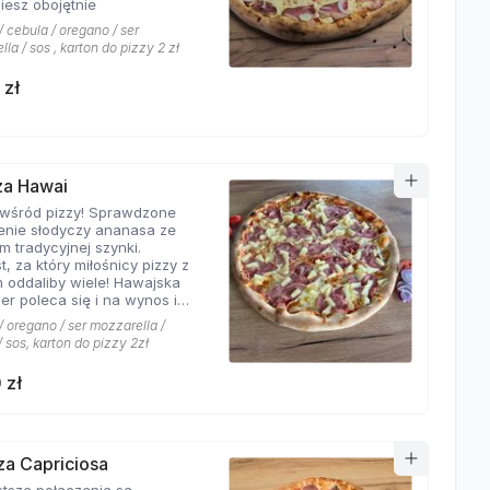
iesz obojętnie
 cebula / oregano / ser
la / sos , karton do pizzy 2 zł
 zł
zza Hawai
 wśród pizzy! Sprawdzone
enie słodyczy ananasa ze
m tradycyjnej szynki.
t, za który miłośnicy pizzy z
 oddaliby wiele! Hawajska
er poleca się i na wynos i
jscu!
 oregano / ser mozzarella /
 sos, karton do pizzy 2zł
 zł
zza Capriciosa