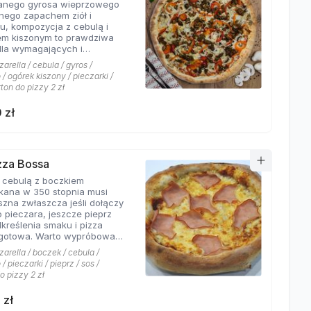
wanego gyrosa wieprzowego
 połączeń.
nego zapachem ziół i
u, kompozycja z cebulą i
em kiszonym to prawdziwa
dla wymagających i
rów których pizzeria Hyyper
arella / cebula / gyros /
jbardziej. . Chodzą słuchy,
/ ogórek kiszony / pieczarki /
os Hyyper jest najlepszy w
rton do pizzy 2 zł
e
 zł
izza Bossa
z cebulą z boczkiem
kana w 350 stopnia musi
szna zwłaszcza jeśli dołączy
o pieczara, jeszcze pieprz
dkreślenia smaku i pizza
Warto wypróbować
kie sosy dostępne w Pizzerii
arella / boczek / cebula /
 a mamy ich cztery rodzaje:
/ pieczarki / pieprz / sos /
rowy łagodny, pomidorowy
o pizzy 2 zł
ny, jogurtowo-czosnkowy
os słodko-kwaśny , każdy
 zł
tarzalny w smaku.