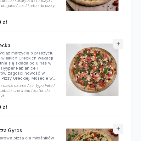
arella / kukurydza / tuńczyk /
 oregano / sos / karton do pizzy
 zł
recka
 wciąż marzycie o przeżyciu
 wielkich Greckich wakacji
ie się składa bo u nas w
i Hyyper Pabianice i
rów zagości nowość w
i Pizzy Greckiej. Możecie w
czyć na dodatek iście
/ oliwki czarne / ser typu Feta /
ch składników,
/ cebula czerwona / karton do
łujących na myśl
 zł
yste plaże i ciepły klimat -
u feta, którego oryginalny
 zł
oskonale współgra z
eczoną czerwoną cebulką, a
liwki czarne, które nadają
wyjątkowo greckiego
eru. Jest to pizza dla
izza Gyros
ików wyjątkowych smaków,
a dla miłośników
 nie boją się poznawać