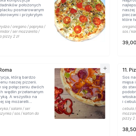
ska kompozycja
Najpro
kładników położonych
najlep
 placku posmarowanym
naszej 
dorowymi i przykrytym
piecza
które 
rydza / oregano / papryka /
oregano 
omidor / ser mozzarella /
sos / ka
o pizzy 2 zł
39,00
 Roma
11. Pi
ycja, którą bardzo
Sos na
enu naszej pizzerii.
mięsa i
y się połączeniu dwóch
do stw
ch wędlin przełamanym
podobn
yką. A wszystko na
włoska
ej się mozarelli
i cebul
oregano.
smaków
ryka / salami / ser
cebula /
szynka / sos / karton do
mozzarel
pizzy 2 
38,50