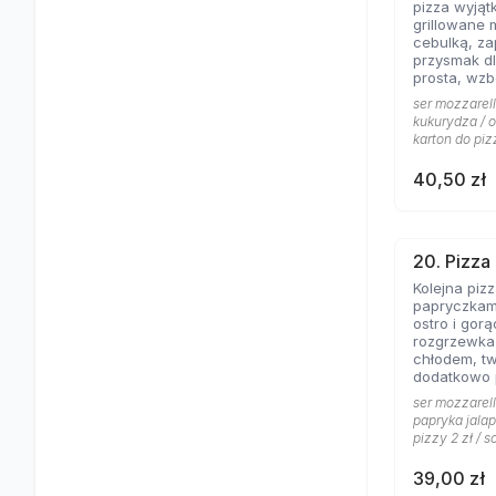
pizza wyjąt
grillowane 
cebulką, zapac
przysmak dl
prosta, wz
jogurtowo 
ser mozzarell
od lat Gości
kukurydza / o
karton do piz
40,50 zł
20. Pizza
Kolejna piz
papryczkami
ostro i gorąco, dos
rozgrzewka
chłodem, t
dodatkowo
pomidorowy
ser mozzarell
gorąco.
papryka jalap
pizzy 2 zł / s
39,00 zł