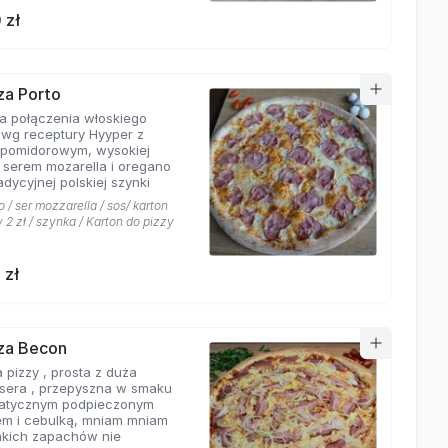
 zł
zza Porto
ta połączenia włoskiego
 wg receptury Hyyper z
pomidorowym, wysokiej
i serem mozarella i oregano
adycyjnej polskiej szynki
 / ser mozzarella / sos/ karton
 2 zł / szynka / Karton do pizzy
 zł
zza Becon
 pizzy , prosta z duża
ą sera , przepyszna w smaku
atycznym podpieczonym
m i cebulką, mniam mniam