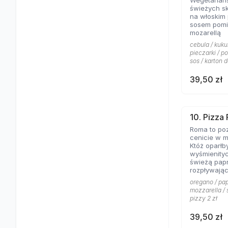
Wegetariań
świeżych s
na włoskim
sosem pomi
mozarellą
cebula / kuku
pieczarki / p
sos / karton d
39,50 zł
10. Pizza
Roma to poz
cenicie w m
Któż oparłb
wyśmienity
świeżą papr
rozpływając
posypanej 
oregano / pap
mozzarella / 
pizzy 2 zł
39,50 zł