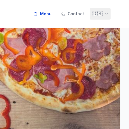
🇬🇧
menu
Contact