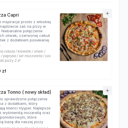
zza Capri
 inspiracje prosto z włoskiej
znajdziecie zaś na pizzy w
. Niebanalne połączenie
ych oliwek, czerwonej cebuli
etek z dodatkiem posiekanej
.
 cebula / krewetki / oliwki /
/ papryka / ser mozzarella / sos
 do pizzy 2 zł
 zł
izza Tonno ( nowy skład)
to sprawdzone połączenie
ka z dodatkami, który
ają klienci Hyyper. Najlepsze
z wyśmienitą mozarellą oraz
pomidorowym, które
ią bazę dla naszej pizzy