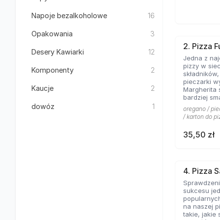
Napoje bezalkoholowe
16
Opakowania
3
2. Pizza F
Desery Kawiarki
12
Jedna z na
pizzy w sie
Komponenty
2
składników
pieczarki w
Kaucje
2
Margherita 
bardziej sm
kolejny kla
dowóz
1
oregano / pie
pominąć w 
/ karton do pi
włoskiej pizz
35,50 zł
4. Pizza 
Sprawdzeni
sukcesu jed
popularnych
na naszej p
takie, jakie