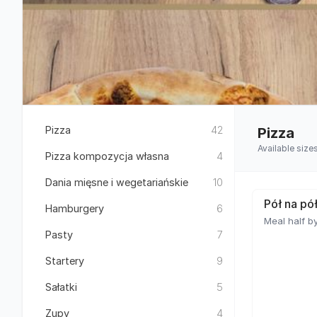
Pizza
42
Pizza
Available size
Pizza kompozycja własna
4
Dania mięsne i wegetariańskie
10
Pół na pó
Hamburgery
6
Meal half by
Pasty
7
Startery
9
Sałatki
5
Zupy
4