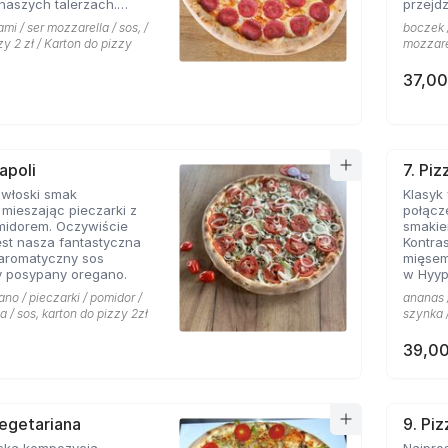
naszych talerzach.
przejdz
pionej mozarelli i
mi / ser mozzarella / sos, /
boczek /
oś obok czego miłośnicy
zy 2 zł / Karton do pizzy
mozzarel
sem nie przejdą
37,00
apoli
7. Pi
 włoski smak
Klasyk
mieszając pieczarki z
połącz
midorem. Oczywiście
smakie
st nasza fantastyczna
Kontras
 aromatyczny sos
mięsem
 posypany oregano.
w Hyyp
na mie
ano / pieczarki / pomidor /
ananas /
a / sos, karton do pizzy 2zł
szynka /
39,00
Vegetariana
9. Pi