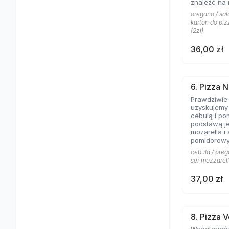
znaleźć na 
Aromat rozto
oregano / sala
salami to c
karton do piz
pizzy z mię
(2zł)
obojętnie!
36,00 zł
6. Pizza N
Prawdziwie
uzyskujemy 
cebulą i po
podstawą je
mozarella i
pomidorowy
cebula / oreg
ser mozzarell
37,00 zł
8. Pizza 