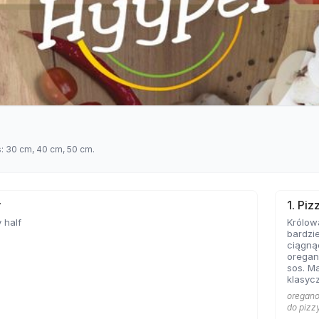
s: 30 cm, 40 cm, 50 cm.
ł
1. Pi
 half
Królow
bardzie
ciągną
oregan
sos. Ma
klasycz
bazę każd
oregano 
Marghe
do pizz
sobie 