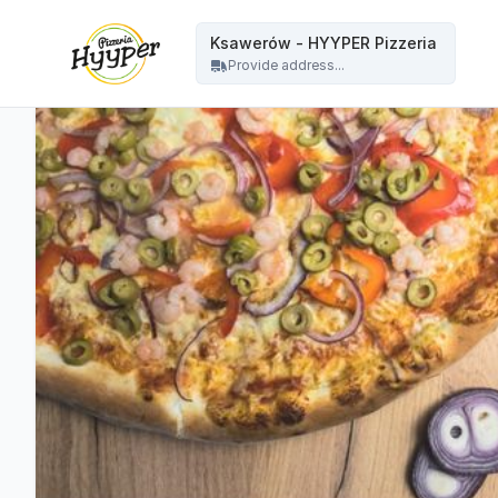
HYYPER Pizzeria - Ksawerów - HYYPER Pizzeria
Ksawerów - HYYPER Pizzeria
Provide address...