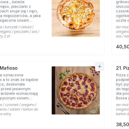
kowa , świeże
grillo
nowych
mięso, pieczarki z
otoczo
h snuje się i nęci,
czosnk
a mięsożerców, a jaka
ogórki
bogacona sosem
uczta 
czosnkowym zadowala
konese
a / kurczak / cebula /
ser mozz
 Pizzerii Hyyper.
ceni na
regano / pieczarki / sos /
oregano 
że gyr
zy 2 zł
sos / ka
mieści
40,50
 Mafioso
21. P
za oznaczona
Pizza 
 a to znak że będzie
podpie
konała
być py
 przed jesiennym
do teg
wardziele wzmacniają
dla po
 pysznym sosem
Bossa gotowa. 
m pikantnym, uf jak
wszyst
a / czosnek / oregano /
ser mozz
Hyyper
enio / salami / karton do
oregano 
pomido
os ostry
karton d
pikant
oraz s
38,50
niepow