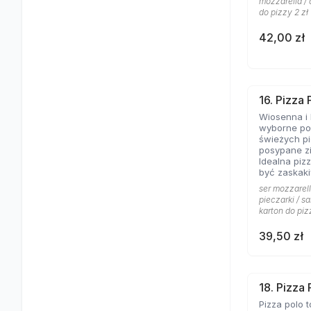
mozzarella / 
do pizzy 2 zł
42,00 zł
16. Pizza
Wiosenna i 
wyborne poł
świeżych pi
posypane z
Idealna pizz
być zaskaki
ser mozzarell
pieczarki / sa
karton do piz
39,50 zł
18. Pizza 
Pizza polo t