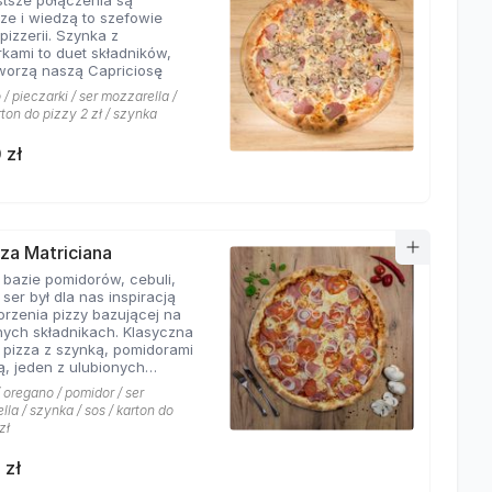
stsze połączenia są
sze i wiedzą to szefowie
pizzerii. Szynka z
rkami to duet składników,
tworzą naszą Capriciosę
/ pieczarki / ser mozzarella /
rton do pizzy 2 zł / szynka
 zł
zza Matriciana
 bazie pomidorów, cebuli,
 ser był dla nas inspiracją
orzenia pizzy bazującej na
ych składnikach. Klasyczna
 pizza z szynką, pomidorami
ą, jeden z ulubionych
 klientów Hyyper!
 oregano / pomidor / ser
la / szynka / sos / karton do
zł
 zł