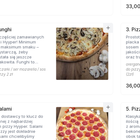
33,00
unghi
3. Pi
jczęściej zamawianych
Prosto
ci Hyyper! Minimum
placka
, maksimum smaku –
sosem 
ystarczą, żeby
jakośc
stała się jeszcze
oraz tr
akowita. Funghi to
orergano
syk, którego nie można
czarki / ser mozarella / sos
do pizzy
menu prawdziwej
zzy 2 zł
(2zł)
erii.
36,00
Salami
5. Pi
 dostawcy to klucz do
Klasyka
nej z najbardziej
ilości
 pizzy Hyyper. Salami
z arom
izzy jest dokładnie
bekone
 sami chcielibyśmy
obok takich zapachów nie