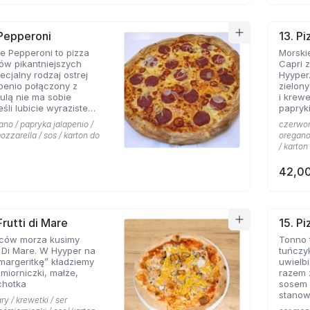
 Pepperoni
13. Pi
 Pepperoni to pizza
Morskie
ków pikantniejszych
Capri 
cjalny rodzaj ostrej
Hyyper
apenio połączony z
zielon
bulą nie ma sobie
i krew
papryki
 roztopionej mozarelli.
ano / papryka jalapenio /
czerwona
ozzarella / sos / karton do
oregano 
/ karton
42,00
Frutti di Mare
15. P
ców morza kusimy
Tonno 
i Di Mare. W Hyyper na
tuńczy
margeritkę” kładziemy
uwielbi
śmiorniczki, małże,
razem 
chotka
sosem 
stanow
ry / krewetki / ser