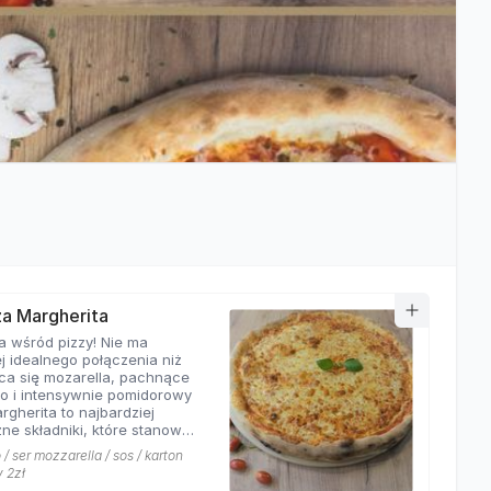
zza Margherita
a wśród pizzy! Nie ma
j idealnego połączenia niż
ca się mozarella, pachnące
o i intensywnie pomidorowy
rgherita to najbardziej
ne składniki, które stanowią
ej pizzy. Nasza
/ ser mozzarella / sos / karton
rita z pewnością nie ma
y 2zł
równych w okolicy!