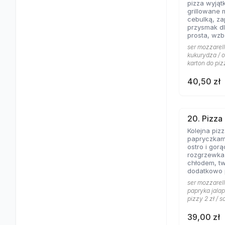
pizza wyjąt
grillowane 
cebulką, zapac
przysmak dl
prosta, wz
jogurtowo 
ser mozzarell
od lat Gości
kukurydza / o
karton do piz
40,50 zł
20. Pizza
Kolejna piz
papryczkami
ostro i gorąco, dos
rozgrzewka
chłodem, t
dodatkowo
pomidorowy
ser mozzarell
gorąco.
papryka jalap
pizzy 2 zł / s
39,00 zł