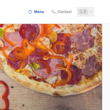
🇬🇧
menu
Contact