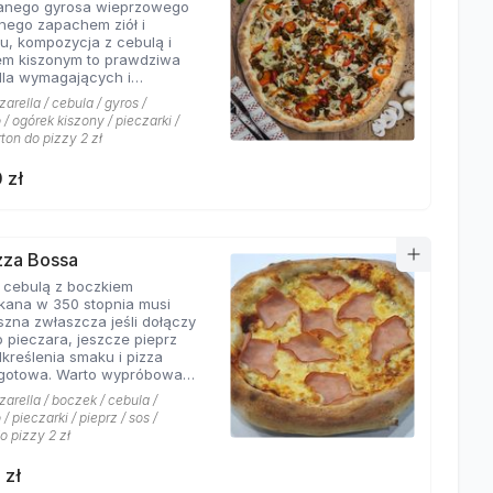
wanego gyrosa wieprzowego
 połączeń.
nego zapachem ziół i
u, kompozycja z cebulą i
em kiszonym to prawdziwa
dla wymagających i
rów których pizzeria Hyyper
arella / cebula / gyros /
jbardziej. . Chodzą słuchy,
/ ogórek kiszony / pieczarki /
os Hyyper jest najlepszy w
rton do pizzy 2 zł
e
 zł
izza Bossa
z cebulą z boczkiem
kana w 350 stopnia musi
szna zwłaszcza jeśli dołączy
o pieczara, jeszcze pieprz
dkreślenia smaku i pizza
Warto wypróbować
kie sosy dostępne w Pizzerii
arella / boczek / cebula /
 a mamy ich cztery rodzaje:
/ pieczarki / pieprz / sos /
rowy łagodny, pomidorowy
o pizzy 2 zł
ny, jogurtowo-czosnkowy
os słodko-kwaśny , każdy
 zł
tarzalny w smaku.