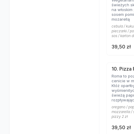
Wegetariań
świeżych s
na włoskim
sosem pomi
mozarellą
cebula / kuku
pieczarki / p
sos / karton d
39,50 zł
10. Pizza
Roma to poz
cenicie w m
Któż oparłb
wyśmienity
świeżą papr
rozpływając
posypanej 
oregano / pap
mozzarella / 
pizzy 2 zł
39,50 zł