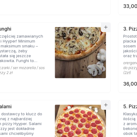
33,00
unghi
3. Pi
jczęściej zamawianych
Prosto
ci Hyyper! Minimum
placka
, maksimum smaku –
sosem 
ystarczą, żeby
jakośc
stała się jeszcze
oraz tr
akowita. Funghi to
orergano
syk, którego nie można
czarki / ser mozarella / sos
do pizzy
menu prawdziwej
zzy 2 zł
(2zł)
erii.
36,00
Salami
5. Pi
 dostawcy to klucz do
Klasyka
nej z najbardziej
ilości
 pizzy Hyyper. Salami
z arom
izzy jest dokładnie
bekone
 sami chcielibyśmy
obok takich zapachów nie