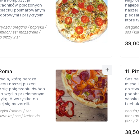
ska kompozycja
Najpro
kładników położonych
najlep
 placku posmarowanym
naszej 
dorowymi i przykrytym
piecza
które 
rydza / oregano / papryka /
oregano 
omidor / ser mozzarella /
sos / ka
o pizzy 2 zł
39,00
 Roma
11. Pi
ycja, którą bardzo
Sos na
enu naszej pizzerii.
mięsa i
y się połączeniu dwóch
do stw
ch wędlin przełamanym
podobn
yką. A wszystko na
włoska
ej się mozarelli
i cebul
oregano.
smaków
ryka / salami / ser
cebula /
szynka / sos / karton do
mozzarel
pizzy 2 
38,50