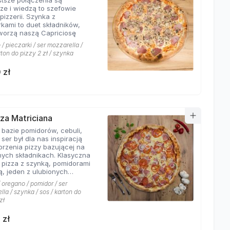
stsze połączenia są
sze i wiedzą to szefowie
pizzerii. Szynka z
rkami to duet składników,
tworzą naszą Capriciosę
/ pieczarki / ser mozzarella /
rton do pizzy 2 zł / szynka
 zł
zza Matriciana
 bazie pomidorów, cebuli,
 ser był dla nas inspiracją
orzenia pizzy bazującej na
ych składnikach. Klasyczna
 pizza z szynką, pomidorami
ą, jeden z ulubionych
 klientów Hyyper!
 oregano / pomidor / ser
la / szynka / sos / karton do
zł
 zł