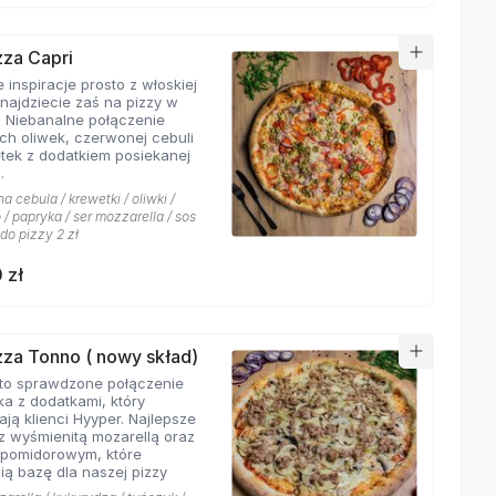
zza Capri
 inspiracje prosto z włoskiej
znajdziecie zaś na pizzy w
. Niebanalne połączenie
ych oliwek, czerwonej cebuli
etek z dodatkiem posiekanej
.
 cebula / krewetki / oliwki /
/ papryka / ser mozzarella / sos
 do pizzy 2 zł
 zł
izza Tonno ( nowy skład)
to sprawdzone połączenie
ka z dodatkami, który
ają klienci Hyyper. Najlepsze
z wyśmienitą mozarellą oraz
pomidorowym, które
ią bazę dla naszej pizzy