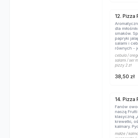
12. Pizza
Aromatyczne
dla miłośni
smaków. Spe
papryki jal
salami i ce
równych - jeśli lubicie wyraziste
składniki na
cebula / oreg
salami / ser m
pizzy 2 zł
38,50 zł
14. Pizza 
Fanów owo
naszą Frutt
klasyczną „
krewetki, o
kalmary. Py
małże / kalma