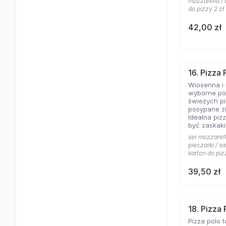
mozzarella / 
do pizzy 2 zł
42,00 zł
16. Pizza
Wiosenna i 
wyborne poł
świeżych pi
posypane z
Idealna pizz
być zaskaki
ser mozzarell
pieczarki / sa
karton do piz
39,50 zł
18. Pizza 
Pizza polo t