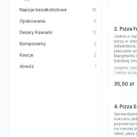
Napoje bezalkoholowe
16
Opakowania
3
2. Pizza F
Desery Kawiarki
12
Jedna z na
pizzy w sie
Komponenty
2
składników
pieczarki w
Kaucje
2
Margherita 
bardziej sm
kolejny kla
dowóz
1
oregano / pie
pominąć w 
/ karton do pi
włoskiej pizz
35,50 zł
4. Pizza 
Sprawdzeni
sukcesu jed
popularnych
na naszej p
takie, jakie