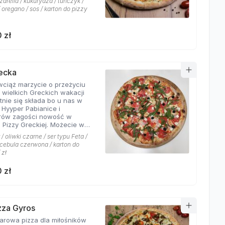
arella / kukurydza / tuńczyk /
 oregano / sos / karton do pizzy
 zł
recka
 wciąż marzycie o przeżyciu
 wielkich Greckich wakacji
ie się składa bo u nas w
i Hyyper Pabianice i
rów zagości nowość w
i Pizzy Greckiej. Możecie w
czyć na dodatek iście
/ oliwki czarne / ser typu Feta /
ch składników,
/ cebula czerwona / karton do
łujących na myśl
 zł
yste plaże i ciepły klimat -
u feta, którego oryginalny
 zł
oskonale współgra z
eczoną czerwoną cebulką, a
liwki czarne, które nadają
wyjątkowo greckiego
eru. Jest to pizza dla
izza Gyros
ików wyjątkowych smaków,
a dla miłośników
 nie boją się poznawać