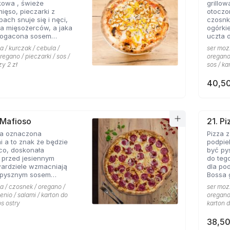
kowa , świeże
grillo
nowych
mięso, pieczarki z
otoczo
h snuje się i nęci,
czosnk
a mięsożerców, a jaka
ogórki
bogacona sosem
uczta 
czosnkowym zadowala
konese
a / kurczak / cebula /
ser mozz
 Pizzerii Hyyper.
ceni na
regano / pieczarki / sos /
oregano 
że gyr
zy 2 zł
sos / ka
mieści
40,50
 Mafioso
21. P
za oznaczona
Pizza 
 a to znak że będzie
podpie
konała
być py
 przed jesiennym
do teg
wardziele wzmacniają
dla po
 pysznym sosem
Bossa gotowa. 
m pikantnym, uf jak
wszyst
a / czosnek / oregano /
ser mozz
Hyyper
enio / salami / karton do
oregano 
pomido
os ostry
karton d
pikant
oraz s
38,50
niepow