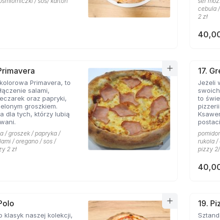
ośmiorniczki / sos/ karton
ser mozz
cebula /
2 zł
40,00
 Primavera
17. G
kolorowa Primavera, to
Jeżeli
ączenie salami,
swoich
eczarek oraz papryki,
to świetn
ielonym groszkiem.
pizzeri
a dla tych, którzy lubią
Ksawe
wani.
postac
niej li
a / groszek / papryka /
pomidor 
grecki
lami / oregano / sos /
rukola 
przywo
zy 2 zł
pizzy 2/
piaszcz
ser typ
40,00
smak d
przypi
także o
pizzy 
charakt
Polo
19. P
miłośn
o klasyk naszej kolekcji,
Sztandarowa pizz
którzy