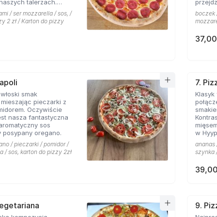
naszych talerzach.
przejdz
pionej mozarelli i
mi / ser mozzarella / sos, /
boczek /
oś obok czego miłośnicy
zy 2 zł / Karton do pizzy
mozzarel
sem nie przejdą
37,00
apoli
7. Pi
 włoski smak
Klasyk
mieszając pieczarki z
połącz
midorem. Oczywiście
smakie
st nasza fantastyczna
Kontras
 aromatyczny sos
mięsem
 posypany oregano.
w Hyyp
na mie
ano / pieczarki / pomidor /
ananas /
a / sos, karton do pizzy 2zł
szynka /
39,00
Vegetariana
9. Pi