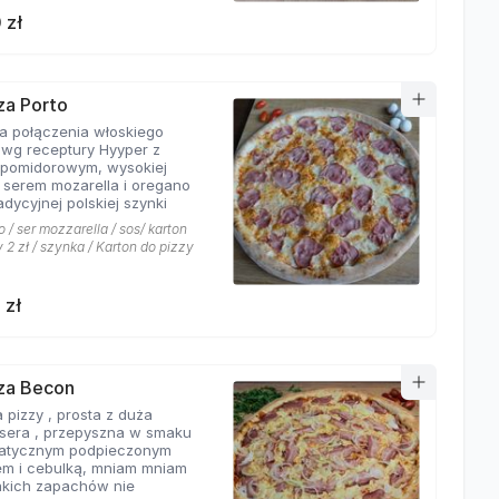
 zł
zza Porto
ta połączenia włoskiego
 wg receptury Hyyper z
pomidorowym, wysokiej
i serem mozarella i oregano
adycyjnej polskiej szynki
 / ser mozzarella / sos/ karton
 2 zł / szynka / Karton do pizzy
 zł
zza Becon
 pizzy , prosta z duża
ą sera , przepyszna w smaku
atycznym podpieczonym
m i cebulką, mniam mniam