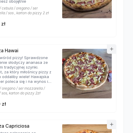
iesz obojętnie
 cebula / oregano / ser
la / sos , karton do pizzy 2 zł
 zł
zza Hawai
 wśród pizzy! Sprawdzone
enie słodyczy ananasa ze
m tradycyjnej szynki.
t, za który miłośnicy pizzy z
 oddaliby wiele! Hawajska
er poleca się i na wynos i
jscu!
 oregano / ser mozzarella /
 sos, karton do pizzy 2zł
 zł
zza Capriciosa