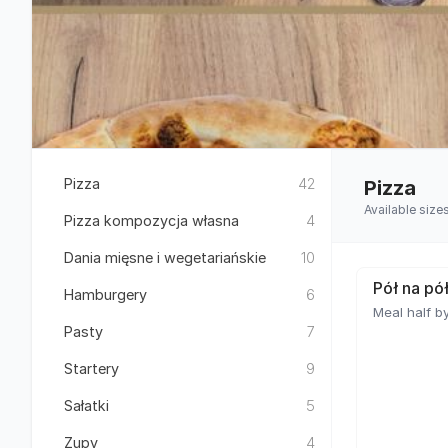
Pizza
42
Pizza
Available size
Pizza kompozycja własna
4
Dania mięsne i wegetariańskie
10
Pół na pó
Hamburgery
6
Meal half by
Pasty
7
Startery
9
Sałatki
5
Zupy
4