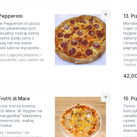
 Pepperoni
13. Pi
 Pepperoni to pizza
Morskie
ków pikantniejszych
Capri 
cjalny rodzaj ostrej
Hyyper
apenio połączony z
zielon
bulą nie ma sobie
i krew
papryki
 roztopionej mozarelli.
ano / papryka jalapenio /
czerwona
ozzarella / sos / karton do
oregano 
/ karton
42,00
Frutti di Mare
15. P
ców morza kusimy
Tonno 
i Di Mare. W Hyyper na
tuńczy
margeritkę” kładziemy
uwielbi
śmiorniczki, małże,
razem 
chotka
sosem 
stanow
ry / krewetki / ser