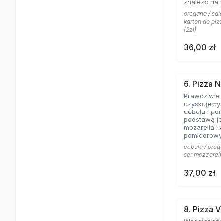
znaleźć na 
Aromat rozto
oregano / sala
salami to c
karton do piz
pizzy z mię
(2zł)
obojętnie!
36,00 zł
6. Pizza N
Prawdziwie
uzyskujemy 
cebulą i po
podstawą je
mozarella i
pomidorowy
cebula / oreg
ser mozzarell
37,00 zł
8. Pizza 