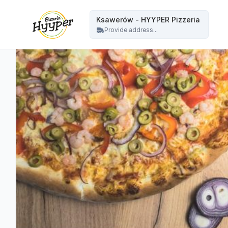
HYYPER Pizzeria - Ksawerów - HYYPER Pizzeria
Ksawerów - HYYPER Pizzeria
Provide address...