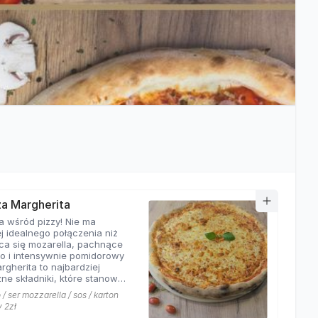
zza Margherita
a wśród pizzy! Nie ma
j idealnego połączenia niż
ca się mozarella, pachnące
o i intensywnie pomidorowy
rgherita to najbardziej
ne składniki, które stanowią
ej pizzy. Nasza
/ ser mozzarella / sos / karton
rita z pewnością nie ma
y 2zł
równych w okolicy!