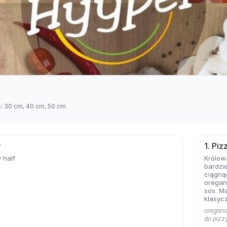
s: 30 cm, 40 cm, 50 cm.
ł
1. Pi
 half
Królow
bardzie
ciągną
oregan
sos. Ma
klasycz
bazę każd
oregano 
Marghe
do pizz
sobie 