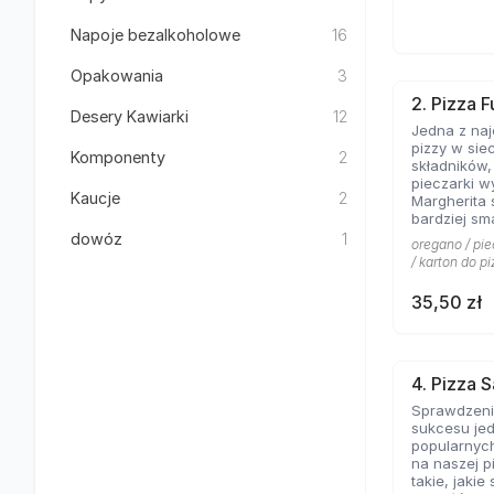
Napoje bezalkoholowe
16
Opakowania
3
2. Pizza F
Desery Kawiarki
12
Jedna z na
pizzy w sie
Komponenty
2
składników
pieczarki w
Kaucje
2
Margherita 
bardziej sm
kolejny kla
dowóz
1
oregano / pie
pominąć w 
/ karton do pi
włoskiej pizz
35,50 zł
4. Pizza 
Sprawdzeni
sukcesu jed
popularnych
na naszej p
takie, jakie