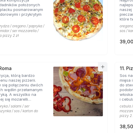
ska kompozycja
Najpro
kładników położonych
najlep
 placku posmarowanym
naszej 
dorowymi i przykrytym
piecza
które 
rydza / oregano / papryka /
oregano 
omidor / ser mozzarella /
sos / ka
o pizzy 2 zł
39,00
 Roma
11. Pi
ycja, którą bardzo
Sos na
enu naszej pizzerii.
mięsa i
y się połączeniu dwóch
do stw
ch wędlin przełamanym
podobn
yką. A wszystko na
włoska
ej się mozarelli
i cebul
oregano.
smaków
ryka / salami / ser
cebula /
szynka / sos / karton do
mozzarel
pizzy 2 
38,50