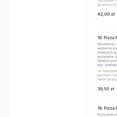
mozzarella / 
do pizzy 2 zł
42,00 zł
16. Pizza
Wiosenna i 
wyborne poł
świeżych pi
posypane z
Idealna pizz
być zaskaki
ser mozzarell
pieczarki / sa
karton do piz
39,50 zł
18. Pizza 
Pizza polo t