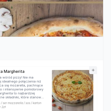
zza Margherita
a wśród pizzy! Nie ma
j idealnego połączenia niż
ca się mozarella, pachnące
o i intensywnie pomidorowy
rgherita to najbardziej
ne składniki, które stanowią
ej pizzy. Nasza
/ ser mozzarella / sos / karton
rita z pewnością nie ma
y 2zł
równych w okolicy!