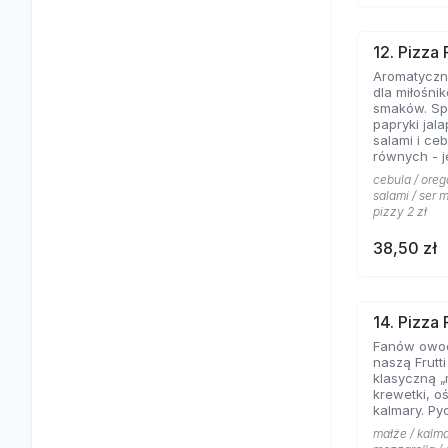
12. Pizza
Aromatyczne
dla miłośni
smaków. Spe
papryki jal
salami i ce
równych - jeśli lubicie wyraziste
składniki na
cebula / oreg
salami / ser m
pizzy 2 zł
38,50 zł
14. Pizza 
Fanów owo
naszą Frutt
klasyczną „
krewetki, o
kalmary. Py
małże / kalma