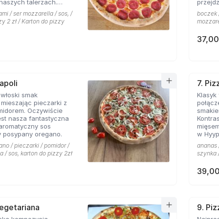
naszych talerzach.
przejdz
pionej mozarelli i
mi / ser mozzarella / sos, /
boczek /
oś obok czego miłośnicy
zy 2 zł / Karton do pizzy
mozzarel
sem nie przejdą
37,00
apoli
7. Pi
 włoski smak
Klasyk
mieszając pieczarki z
połącz
midorem. Oczywiście
smakie
st nasza fantastyczna
Kontras
 aromatyczny sos
mięsem
 posypany oregano.
w Hyyp
na mie
ano / pieczarki / pomidor /
ananas /
a / sos, karton do pizzy 2zł
szynka /
39,00
Vegetariana
9. Pi