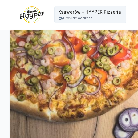
HYYPER Pizzeria - Ksawerów - HYYPER Pizzeria
Ksawerów - HYYPER Pizzeria
Provide address...