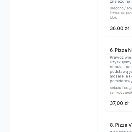
znaleźć na 
Aromat rozto
oregano / sala
salami to c
karton do piz
pizzy z mię
(2zł)
obojętnie!
36,00 zł
6. Pizza N
Prawdziwie
uzyskujemy 
cebulą i po
podstawą je
mozarella i
pomidorowy
cebula / oreg
ser mozzarell
37,00 zł
8. Pizza 