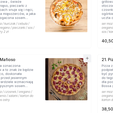
kowa , świeże
grillo
nowych
mięso, pieczarki z
otoczo
h snuje się i nęci,
czosnk
a mięsożerców, a jaka
ogórki
bogacona sosem
uczta 
czosnkowym zadowala
konese
a / kurczak / cebula /
ser mozz
 Pizzerii Hyyper.
ceni na
regano / pieczarki / sos /
oregano 
że gyr
zy 2 zł
sos / ka
mieści
40,50
 Mafioso
21. P
za oznaczona
Pizza 
 a to znak że będzie
podpie
konała
być py
 przed jesiennym
do teg
wardziele wzmacniają
dla po
 pysznym sosem
Bossa gotowa. 
m pikantnym, uf jak
wszyst
a / czosnek / oregano /
ser mozz
Hyyper
enio / salami / karton do
oregano 
pomido
os ostry
karton d
pikant
oraz s
38,50
niepow