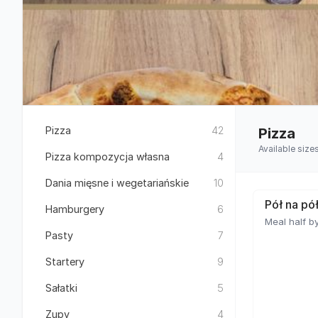
Pizza
42
Pizza
Available size
Pizza kompozycja własna
4
Dania mięsne i wegetariańskie
10
Pół na pó
Hamburgery
6
Meal half by
Pasty
7
Startery
9
Sałatki
5
Zupy
4