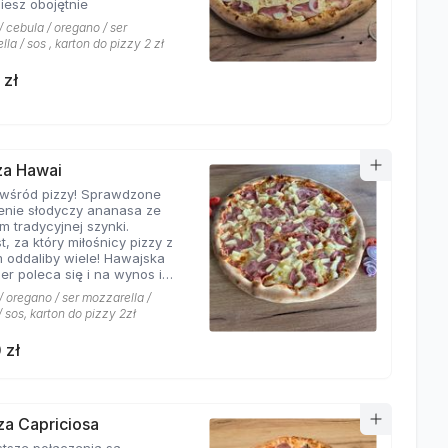
iesz obojętnie
 cebula / oregano / ser
la / sos , karton do pizzy 2 zł
 zł
zza Hawai
 wśród pizzy! Sprawdzone
enie słodyczy ananasa ze
m tradycyjnej szynki.
t, za który miłośnicy pizzy z
 oddaliby wiele! Hawajska
er poleca się i na wynos i
jscu!
 oregano / ser mozzarella /
 sos, karton do pizzy 2zł
 zł
zza Capriciosa