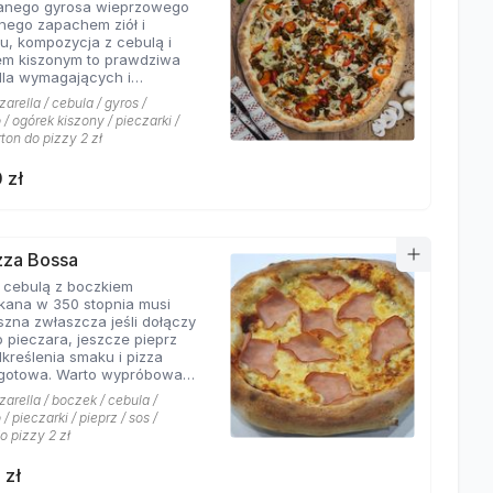
wanego gyrosa wieprzowego
 połączeń.
nego zapachem ziół i
u, kompozycja z cebulą i
em kiszonym to prawdziwa
dla wymagających i
rów których pizzeria Hyyper
arella / cebula / gyros /
jbardziej. . Chodzą słuchy,
/ ogórek kiszony / pieczarki /
os Hyyper jest najlepszy w
rton do pizzy 2 zł
e
 zł
izza Bossa
z cebulą z boczkiem
kana w 350 stopnia musi
szna zwłaszcza jeśli dołączy
o pieczara, jeszcze pieprz
dkreślenia smaku i pizza
Warto wypróbować
kie sosy dostępne w Pizzerii
arella / boczek / cebula /
 a mamy ich cztery rodzaje:
/ pieczarki / pieprz / sos /
rowy łagodny, pomidorowy
o pizzy 2 zł
ny, jogurtowo-czosnkowy
os słodko-kwaśny , każdy
 zł
tarzalny w smaku.