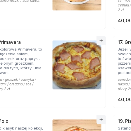
ośmiorniczki / sos/ karton
ser mozz
cebula /
2 zł
40,00
 Primavera
17. G
kolorowa Primavera, to
Jeżeli
ączenie salami,
swoich
eczarek oraz papryki,
to świetn
ielonym groszkiem.
pizzeri
a dla tych, którzy lubią
Ksawe
wani.
postac
niej li
a / groszek / papryka /
pomidor 
grecki
lami / oregano / sos /
rukola 
przywo
zy 2 zł
pizzy 2/
piaszcz
ser typ
40,00
smak d
przypi
także o
pizzy 
charakt
Polo
19. P
miłośn
o klasyk naszej kolekcji,
Sztandarowa pizz
którzy