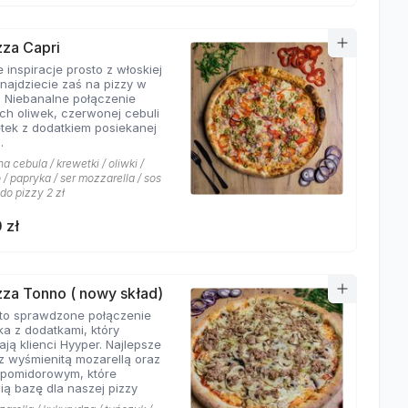
zza Capri
 inspiracje prosto z włoskiej
znajdziecie zaś na pizzy w
. Niebanalne połączenie
ych oliwek, czerwonej cebuli
etek z dodatkiem posiekanej
.
 cebula / krewetki / oliwki /
/ papryka / ser mozzarella / sos
 do pizzy 2 zł
 zł
izza Tonno ( nowy skład)
to sprawdzone połączenie
ka z dodatkami, który
ają klienci Hyyper. Najlepsze
z wyśmienitą mozarellą oraz
pomidorowym, które
ią bazę dla naszej pizzy