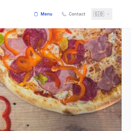
🇬🇧
menu
Contact