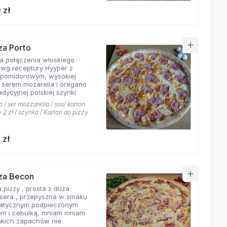
 zł
zza Porto
ta połączenia włoskiego
 wg receptury Hyyper z
pomidorowym, wysokiej
i serem mozarella i oregano
adycyjnej polskiej szynki
 / ser mozzarella / sos/ karton
 2 zł / szynka / Karton do pizzy
 zł
zza Becon
 pizzy , prosta z duża
ą sera , przepyszna w smaku
atycznym podpieczonym
m i cebulką, mniam mniam