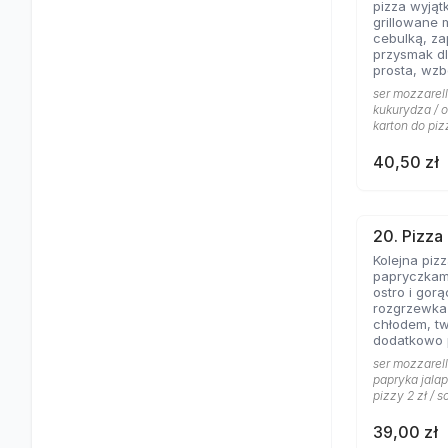
pizza wyjąt
grillowane 
cebulką, zapac
przysmak dl
prosta, wz
jogurtowo 
ser mozzarell
od lat Gości
kukurydza / o
karton do piz
40,50 zł
20. Pizza
Kolejna piz
papryczkami
ostro i gorąco, dos
rozgrzewka
chłodem, t
dodatkowo
pomidorowy
ser mozzarell
gorąco.
papryka jalap
pizzy 2 zł / s
39,00 zł