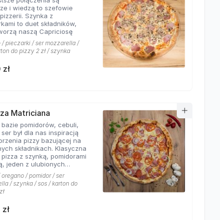
stsze połączenia są
sze i wiedzą to szefowie
pizzerii. Szynka z
rkami to duet składników,
tworzą naszą Capriciosę
/ pieczarki / ser mozzarella /
rton do pizzy 2 zł / szynka
 zł
zza Matriciana
 bazie pomidorów, cebuli,
 ser był dla nas inspiracją
orzenia pizzy bazującej na
ych składnikach. Klasyczna
 pizza z szynką, pomidorami
ą, jeden z ulubionych
 klientów Hyyper!
 oregano / pomidor / ser
la / szynka / sos / karton do
zł
 zł