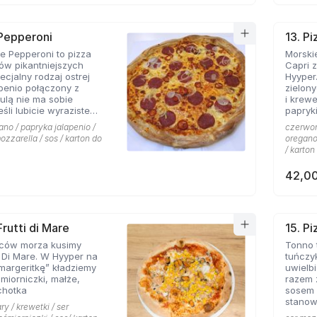
 Pepperoni
13. Pi
 Pepperoni to pizza
Morskie
ków pikantniejszych
Capri 
cjalny rodzaj ostrej
Hyyper
apenio połączony z
zielon
bulą nie ma sobie
i krew
papryki
 roztopionej mozarelli.
ano / papryka jalapenio /
czerwona
ozzarella / sos / karton do
oregano 
/ karton
42,00
Frutti di Mare
15. P
ców morza kusimy
Tonno 
i Di Mare. W Hyyper na
tuńczy
margeritkę” kładziemy
uwielbi
śmiorniczki, małże,
razem 
chotka
sosem 
stanow
ry / krewetki / ser