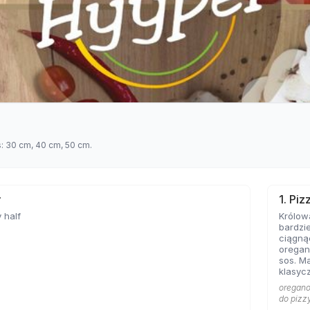
s: 30 cm, 40 cm, 50 cm.
ł
1. Pi
 half
Królow
bardzie
ciągną
oregan
sos. Ma
klasycz
bazę każd
oregano 
Marghe
do pizz
sobie 