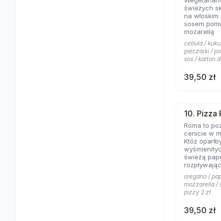
Wegetariań
świeżych s
na włoskim
sosem pomi
mozarellą
cebula / kuku
pieczarki / p
sos / karton d
39,50 zł
10. Pizza
Roma to poz
cenicie w m
Któż oparłb
wyśmienity
świeżą papr
rozpływając
posypanej 
oregano / pap
mozzarella / 
pizzy 2 zł
39,50 zł