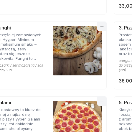
33,00
unghi
3. Pi
jczęściej zamawianych
Prosto
ci Hyyper! Minimum
placka
, maksimum smaku –
sosem 
ystarczą, żeby
jakośc
stała się jeszcze
oraz tr
akowita. Funghi to
orergano
syk, którego nie można
czarki / ser mozarella / sos
do pizzy
menu prawdziwej
zzy 2 zł
(2zł)
erii.
36,00
Salami
5. Pi
 dostawcy to klucz do
Klasyka
nej z najbardziej
ilości
 pizzy Hyyper. Salami
z arom
izzy jest dokładnie
bekone
 sami chcielibyśmy
obok takich zapachów nie