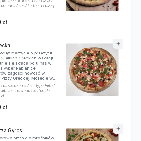
arella / kukurydza / tuńczyk /
 oregano / sos / karton do pizzy
 zł
recka
 wciąż marzycie o przeżyciu
 wielkich Greckich wakacji
ie się składa bo u nas w
i Hyyper Pabianice i
rów zagości nowość w
i Pizzy Greckiej. Możecie w
czyć na dodatek iście
/ oliwki czarne / ser typu Feta /
ch składników,
/ cebula czerwona / karton do
łujących na myśl
 zł
yste plaże i ciepły klimat -
u feta, którego oryginalny
 zł
oskonale współgra z
eczoną czerwoną cebulką, a
liwki czarne, które nadają
wyjątkowo greckiego
eru. Jest to pizza dla
izza Gyros
ików wyjątkowych smaków,
a dla miłośników
 nie boją się poznawać