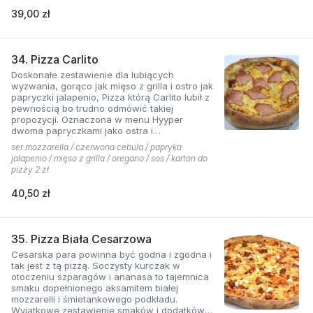
39,00 zł
34. Pizza Carlito
Doskonałe zestawienie dla lubiących
wyzwania, gorąco jak mięso z grilla i ostro jak
papryczki jalapenio, Pizza którą Carlito lubił z
pewnością bo trudno odmówić takiej
propozycji. Oznaczona w menu Hyyper
dwoma papryczkami jako ostra i
niebezpieczna.
ser mozzarella / czerwona cebula / papryka
jalapenio / mięso z grilla / oregano / sos / karton do
pizzy 2 zł
40,50 zł
35. Pizza Biała Cesarzowa
Cesarska para powinna być godna i zgodna i
tak jest z tą pizzą. Soczysty kurczak w
otoczeniu szparagów i ananasa to tajemnica
smaku dopełnionego aksamitem białej
mozzarelli i śmietankowego podkładu.
Wyjątkowe zestawienie smaków i dodatków