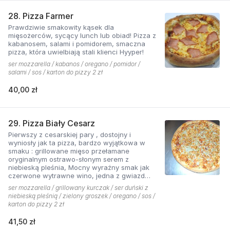
28. Pizza Farmer
Prawdziwie smakowity kąsek dla
mięsożerców, sycący lunch lub obiad! Pizza z
kabanosem, salami i pomidorem, smaczna
pizza, która uwielbiają stali klienci Hyyper!
ser mozzarella / kabanos / oregano / pomidor /
salami / sos / karton do pizzy 2 zł
40,00 zł
29. Pizza Biały Cesarz
Pierwszy z cesarskiej pary , dostojny i
wyniosły jak ta pizza, bardzo wyjątkowa w
smaku : grillowane mięso przełamane
oryginalnym ostrawo-słonym serem z
niebieską pleśnia, Mocny wyraźny smak jak
czerwone wytrawne wino, jedna z gwiazd
kolekcji pizzerii Hyyper.
ser mozzarella / grillowany kurczak / ser duński z
niebieską pleśnią / zielony groszek / oregano / sos /
karton do pizzy 2 zł
41,50 zł