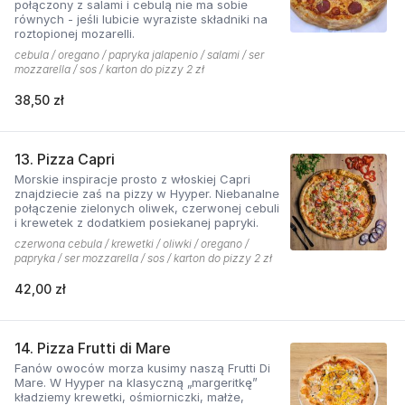
połączony z salami i cebulą nie ma sobie
równych - jeśli lubicie wyraziste składniki na
roztopionej mozarelli.
cebula / oregano / papryka jalapenio / salami / ser
mozzarella / sos / karton do pizzy 2 zł
38,50 zł
13. Pizza Capri
Morskie inspiracje prosto z włoskiej Capri
znajdziecie zaś na pizzy w Hyyper. Niebanalne
połączenie zielonych oliwek, czerwonej cebuli
i krewetek z dodatkiem posiekanej papryki.
czerwona cebula / krewetki / oliwki / oregano /
papryka / ser mozzarella / sos / karton do pizzy 2 zł
42,00 zł
14. Pizza Frutti di Mare
Fanów owoców morza kusimy naszą Frutti Di
Mare. W Hyyper na klasyczną „margeritkę”
kładziemy krewetki, ośmiorniczki, małże,