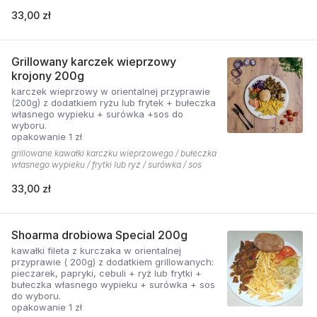
33,00 zł
Grillowany karczek wieprzowy
krojony 200g
karczek wieprzowy w orientalnej przyprawie
(200g) z dodatkiem ryżu lub frytek + bułeczka
własnego wypieku + surówka +sos do
wyboru.
opakowanie 1 zł
grillowane kawałki karczku wieprzowego / bułeczka
własnego wypieku / frytki lub ryż / surówka / sos
33,00 zł
Shoarma drobiowa Special 200g
kawałki fileta z kurczaka w orientalnej
przyprawie ( 200g) z dodatkiem grillowanych:
pieczarek, papryki, cebuli + ryż lub frytki +
bułeczka własnego wypieku + surówka + sos
do wyboru.
opakowanie 1 zł