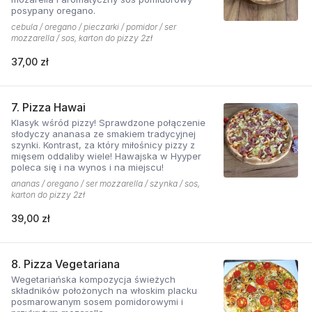
posypany oregano.
cebula / oregano / pieczarki / pomidor / ser
mozzarella / sos, karton do pizzy 2zł
37,00 zł
7. Pizza Hawai
Klasyk wśród pizzy! Sprawdzone połączenie
słodyczy ananasa ze smakiem tradycyjnej
szynki. Kontrast, za który miłośnicy pizzy z
mięsem oddaliby wiele! Hawajska w Hyyper
poleca się i na wynos i na miejscu!
ananas / oregano / ser mozzarella / szynka / sos,
karton do pizzy 2zł
39,00 zł
8. Pizza Vegetariana
Wegetariańska kompozycja świeżych
składników położonych na włoskim placku
posmarowanym sosem pomidorowymi i