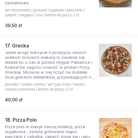
zaskakiwani.
ser mozzarella / groszek / papryka / pieczarki /
salami / oregano / sos / karton do pizzy 2 zł
39,50 zł
17. Grecka
Jeżeli wciąż marzycie o przeżyciu swoich
wielkich Greckich wakacji to świetnie się
składa bo u nas w pizzerii Hyyper Pabianice i
Ksawerów zagości nowość w postaci Pizzy
Greckiej. Możecie w niej liczyć na dodatek
iście greckich składników, przywołujących na
myśl piaszczyste plaże i ciepły klimat - ser
pomidor / oliwki czarne / ser typu Feta / rukola /
typu feta, którego oryginalny smak doskonale
cebula czerwona / karton do pizzy 2/ zł
współgra z przypieczoną czerwoną cebulką,
a także oliwki czarne, które nadają pizzy
40,00 zł
wyjątkowo greckiego charakteru. Jest to pizza
dla miłośników wyjątkowych smaków, którzy
nie boją się poznawać nowych połączeń.
18. Pizza Polo
Pizza polo to klasyk naszej kolekcji, pizza
wyjątkowa , świeże grillowane mięso,
pieczarki z cebulką, zapach snuje się i nęci,