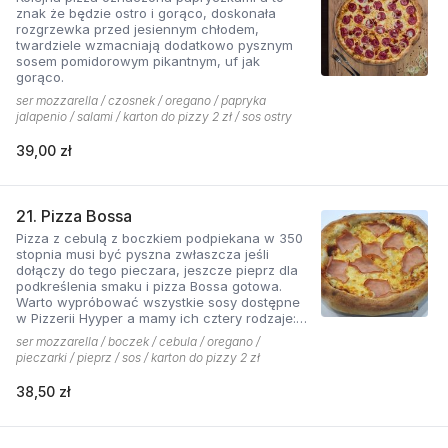
znak że będzie ostro i gorąco, doskonała
rozgrzewka przed jesiennym chłodem,
twardziele wzmacniają dodatkowo pysznym
sosem pomidorowym pikantnym, uf jak
gorąco.
ser mozzarella / czosnek / oregano / papryka
jalapenio / salami / karton do pizzy 2 zł / sos ostry
39,00 zł
21. Pizza Bossa
Pizza z cebulą z boczkiem podpiekana w 350
stopnia musi być pyszna zwłaszcza jeśli
dołączy do tego pieczara, jeszcze pieprz dla
podkreślenia smaku i pizza Bossa gotowa.
Warto wypróbować wszystkie sosy dostępne
w Pizzerii Hyyper a mamy ich cztery rodzaje:
pomidorowy łagodny, pomidorowy pikantny,
ser mozzarella / boczek / cebula / oregano /
jogurtowo-czosnkowy oraz sos słodko-
pieczarki / pieprz / sos / karton do pizzy 2 zł
kwaśny , każdy niepowtarzalny w smaku.
38,50 zł