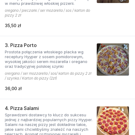
w menu prawdziwej włoskiej pizzerii.
oregano / pieczarki / ser mozarella / sos / karton do
pizzy 2 zł
35,50 zł
3. Pizza Porto
Prostota połączenia włoskiego placka wg
receptury Hyyper z sosem pomidorowym,
wysokiej jakości serem mozarella i oregano
oraz tradycyjnej polskiej szynki
orergano / ser mozzarella / sos/ karton do pizzy 2 zł
/ szynka / Karton do pizzy (2zł)
36,00 zł
4. Pizza Salami
Sprawdzeni dostawcy to klucz do sukcesu
jednej z najbardziej popularnych pizzy Hyyper.
Salami na naszej pizzy jest dokładnie takie,
jakie sami chcielibyśmy znaleźć na naszych
talerzach. Aromat roztopionej mozarelli i