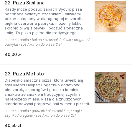
22. Pizza Siciliana
Każdy może poczuć zapach Sycylii: pizza
pachnaca świeżym czosnkiem i oliwkami,
bekon zatopiony w ciąąągnącej mozarelli,
piękna czerwona papryka, możemy lekko
skropić oliwą z oliwek i poczuć słoneczna
Italię. To pizza piękna dla tradycyjnego
podniebienia
ser mozzarella / bekon / czosnek / oliwki / oregano /
papryka / sos / karton do pizzy 2 zł
40,00 zł
23. Pizza Mefisto
Diabelsko smaczna pizza, która uwielbiają
stali klienci Hyyper! Bogactwo dodatków:
pieczarek, szparagów i groszku idealnie
smakuje ze smakiem tradycyjnej szynki z
najlepszego mięsa. Pizza dla znudzonych
standardowymi propozycjami w menu pizzerii.
ser mozzarella / groszek / pieczarki / szparagi /
szynka / oregano / sos / karton do pizzy 2zł
40,50 zł