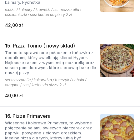
kalmary. Pychotka
małże / kalmary / krewetki / ser mozzarella /
ośmiorniczki / sos/ karton do pizzy 2 zł
42,00 zł
15. Pizza Tonno ( nowy skład)
Tonno to sprawdzone połączenie tuńczyka z
dodatkami, który uwielbiają klienci Hyyper.
Najlepsze razem z wyśmienitą mozarellą oraz
sosem pomidorowym, które stanowią bazę dla
naszej pizzy
ser mozzarella / kukurydza / tuńczyk / cebula /
oregano / sos / karton do pizzy 2 zł
40,00 zł
16. Pizza Primavera
Wiosenna i kolorowa Primavera, to wyborne
połączenie salami, świeżych pieczarek oraz
papryki, posypane zielonym groszkiem.
Idealna pizza dla tych, którzy lubią być