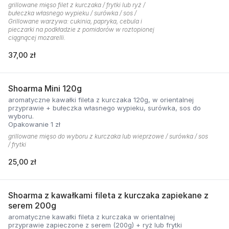
grillowane mięso filet z kurczaka / frytki lub ryż /
bułeczka własnego wypieku / surówka / sos /
Grillowane warzywa: cukinia, papryka, cebula i
pieczarki na podkładzie z pomidorów w roztopionej
ciągnącej mozarelli.
37,00 zł
Shoarma Mini 120g
aromatyczne kawałki fileta z kurczaka 120g, w orientalnej
przyprawie + bułeczka własnego wypieku, surówka, sos do
wyboru.
Opakowanie 1 zł
grillowane mięso do wyboru z kurczaka lub wieprzowe / surówka / sos
/ frytki
25,00 zł
Shoarma z kawałkami fileta z kurczaka zapiekane z
serem 200g
aromatyczne kawałki fileta z kurczaka w orientalnej
przyprawie zapieczone z serem (200g) + ryż lub frytki