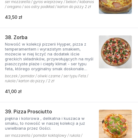
ser mozzarella / gyros wieprzowy / bekon / kabanos
/ oregano / sos ostry podkład / karton do pizzy 2 zł
43,50 zł
38. Zorba
Nowość w kolekcji pizzerii Hyyper, pizza z
temperamentem i wyrazistym smakiem,
możecie w niej liczyć na dodatek iście
greckich składników, przywołujących na myśl
piaszczyste plaże i ciepły klimat - ser typu
feta, którego oryginalny smak doskonale
współgra z przypieczoną czerwoną cebulką,
boczek / pomidor / oliwki czarne / ser typu Feta /
a także oliwki czarne, które nadają pizzy
rukola / karton do pizzy / 2 zł
wyjątkowo greckiego charakteru, wszystko to
podkręcone zapachem i smakiem
41,00 zł
grillowanego boczku. Jest to pizza dla
miłośników wyjątkowych smaków, którzy nie
boją się poznawać nowych połączeń.
39. Pizza Prosciutto
piękna i kolorowa , delikatna i kuszaca w
smaku, to nowość w naszej kolekcji a już
uwielbiana przez Gości.
ser mozzarella / pomidor koktajlowy / rukola /