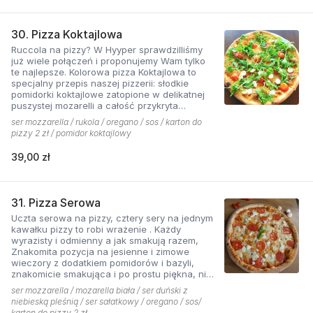
30. Pizza Koktajlowa
Ruccola na pizzy? W Hyyper sprawdzilliśmy
już wiele połączeń i proponujemy Wam tylko
te najlepsze. Kolorowa pizza Koktajlowa to
specjalny przepis naszej pizzerii: słodkie
pomidorki koktajlowe zatopione w delikatnej
puszystej mozarelli a całość przykryta
ostrawą w smaku sałatą! To bardzo włoska w
ser mozzarella / rukola / oregano / sos / karton do
smaku i wyglądzie pizza.
pizzy 2 zł / pomidor koktajlowy
39,00 zł
31. Pizza Serowa
Uczta serowa na pizzy, cztery sery na jednym
kawałku pizzy to robi wrażenie . Każdy
wyrazisty i odmienny a jak smakują razem,
Znakomita pozycja na jesienne i zimowe
wieczory z dodatkiem pomidorów i bazyli,
znakomicie smakująca i po prostu piękna, nie
sposób się oprzeć pokusie .
ser mozzarella / mozarella biała / ser duński z
niebieską pleśnią / ser sałatkowy / oregano / sos/
karton do pizzy 2 zł