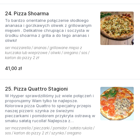
24. Pizza Shoarma
To bardzo orientalne połączenie słodkiego
ananasa i gorzkawych oliwek z grillowanym
mięsem . Delikatnie chrupiąca i soczysta w
środku shoarma z grilla a do tego ananas i
oliwki!
ser mozzarella / ananas / grillowane mięso z
kurczaka lub wieprzowe / oliwki / oregano / sos /
karton do pizzy 2 zł
41,00 zł
25. Pizza Quattro Stagioni
W Hyyper sprawdzilliśmy już wiele połączeń i
proponujemy Wam tylko te najlepsze.
Kolorowa pizza Quattro to specjalny przepis
naszej pizzerii: szynka ze świeżymi
pieczarkami i pomidorem przykryta ostrawą w
smaku sałatą rucolla! Najlepsza z
czosnkowym sosem według naszej receptury
ser mozzarella / pieczarki / pomidor / sałata rukola /
sos / karton do pizzy 2 zł / szynka / oregano