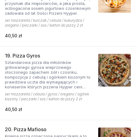
przysmak dla mięsożerców, a jaka prosta,
wzbogacona sosem jogurtowo czosnkowym
zadowala od lat Gości Pizzerii Hyyper.
ser mozzarella / kurczak / cebula / kukurydza /
oregano / pieczarki / sos / karton do pizzy 2 zł
40,50 zł
19. Pizza Gyros
Sztandarowa pizza dla miłośników
grillowanego gyrosa wieprzowego
otoczonego zapachem ziół i czosnku,
kompozycja z cebulą i ogórkiem kiszonym to
prawdziwa uczta dla wymagających i
koneserów których pizzeria Hyyper ceni
najbardziej. . Chodzą słuchy, że gyros Hyyper
ser mozzarella / cebula / gyros / oregano / ogórek
jest najlepszy w mieście
kiszony / pieczarki / sos / karton do pizzy 2 zł
40,50 zł
20. Pizza Mafioso
Kolejna pizza oznaczona papryczkami a to