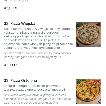
42,00 zł
32. Pizza Wiejska
Same konkrety na pizzy wiejskiej, czyli dodatki
kojarzone z Babcią na wsi z ogrodem :
kiełbasą podwędzaną i boczkiem z dodatkiem
ogórka kiszonego i cebuli. To jedna z
najczęściej zamawianych pizzy bo przecież to
sama natura więc musi być smacznie i
naturalne . Najlepsza jest z sosem ostrym
ser mozzarella / boczek / cebula / kiełbasa / ogórek
pomidorowym!
kiszony / oregano / sos / karton do pizzy 2 zł
41,00 zł
33. Pizza Ortolana
uczta dla wegetarian, lekko grilowane
warzywa zatopione w puszystej mozarelli.
Grillowane warzywa: cukinia, papryka, cebula i
pieczarki / ser mozarella / oregano / sos / karton do
pizzy 2 zł / ser duński z niebieską pleśnią