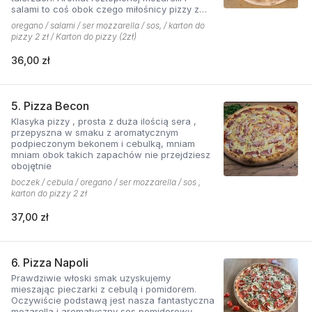
salami to coś obok czego miłośnicy pizzy z
mięsem nie przejdą obojętnie!
oregano / salami / ser mozzarella / sos, / karton do
pizzy 2 zł / Karton do pizzy (2zł)
36,00 zł
5. Pizza Becon
Klasyka pizzy , prosta z duża ilością sera ,
przepyszna w smaku z aromatycznym
podpieczonym bekonem i cebulką, mniam
mniam obok takich zapachów nie przejdziesz
obojętnie
boczek / cebula / oregano / ser mozzarella / sos ,
karton do pizzy 2 zł
37,00 zł
6. Pizza Napoli
Prawdziwie włoski smak uzyskujemy
mieszając pieczarki z cebulą i pomidorem.
Oczywiście podstawą jest nasza fantastyczna
mozarella i aromatyczny sos pomidorowy