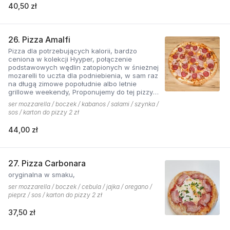
40,50 zł
26. Pizza Amalfi
Pizza dla potrzebujących kalorii, bardzo
ceniona w kolekcji Hyyper, połączenie
podstawowych wędlin zatopionych w śnieżnej
mozarelli to uczta dla podniebienia, w sam raz
na długą zimowe popołudnie albo letnie
grillowe weekendy, Proponujemy do tej pizzy
sos pomidorowy pikantny z dodatkiem cebuli.
ser mozzarella / boczek / kabanos / salami / szynka /
sos / karton do pizzy 2 zł
44,00 zł
27. Pizza Carbonara
oryginalna w smaku,
ser mozzarella / boczek / cebula / jajka / oregano /
pieprz / sos / karton do pizzy 2 zł
37,50 zł