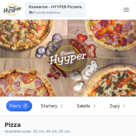
HYYPER Pizzeria - Ksawerów - HYYPER Pizzeria
Ksawerów - HYYPER Pizzeria
Provide address...
Pasty
Startery
Sałatki
Zupy
7
9
5
4
Pizza
Available sizes: 30 cm, 40 cm, 50 cm.