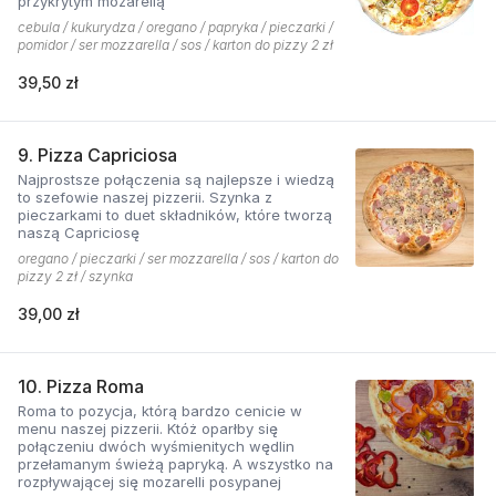
przykrytym mozarellą
cebula / kukurydza / oregano / papryka / pieczarki /
pomidor / ser mozzarella / sos / karton do pizzy 2 zł
39,50 zł
9. Pizza Capriciosa
Najprostsze połączenia są najlepsze i wiedzą
to szefowie naszej pizzerii. Szynka z
pieczarkami to duet składników, które tworzą
naszą Capriciosę
oregano / pieczarki / ser mozzarella / sos / karton do
pizzy 2 zł / szynka
39,00 zł
10. Pizza Roma
Roma to pozycja, którą bardzo cenicie w
menu naszej pizzerii. Któż oparłby się
połączeniu dwóch wyśmienitych wędlin
przełamanym świeżą papryką. A wszystko na
rozpływającej się mozarelli posypanej