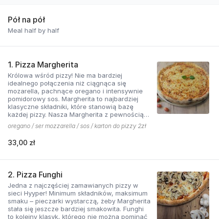
Pół na pół
Meal half by half
1. Pizza Margherita
Królowa wśród pizzy! Nie ma bardziej
idealnego połączenia niż ciągnąca się
mozarella, pachnące oregano i intensywnie
pomidorowy sos. Margherita to najbardziej
klasyczne składniki, które stanowią bazę
każdej pizzy. Nasza Margherita z pewnością
nie ma sobie równych w okolicy!
oregano / ser mozzarella / sos / karton do pizzy 2zł
33,00 zł
2. Pizza Funghi
Jedna z najczęściej zamawianych pizzy w
sieci Hyyper! Minimum składników, maksimum
smaku – pieczarki wystarczą, żeby Margherita
stała się jeszcze bardziej smakowita. Funghi
to kolejny klasyk, którego nie można pominąć