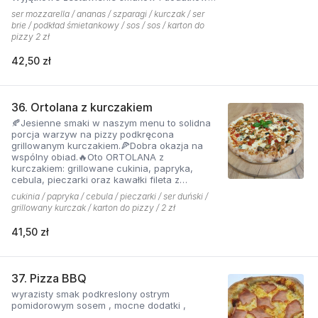
które tworzą jedną z najchętniej zamawianych
ser mozzarella / ananas / szparagi / kurczak / ser
pizzy z menu pizzerii Hyyper
brie / podkład śmietankowy / sos / sos / karton do
pizzy 2 zł
42,50 zł
36. Ortolana z kurczakiem
🍂Jesienne smaki w naszym menu to solidna
porcja warzyw na pizzy podkręcona
grillowanym kurczakiem.🍕Dobra okazja na
wspólny obiad.🔥Oto ORTOLANA z
kurczakiem: grillowane cukinia, papryka,
cebula, pieczarki oraz kawałki fileta z
dodatkiem sera z niebieską pleśnią.
cukinia / papryka / cebula / pieczarki / ser duński /
grillowany kurczak / karton do pizzy / 2 zł
41,50 zł
37. Pizza BBQ
wyrazisty smak podkreslony ostrym
pomidorowym sosem , mocne dodatki ,