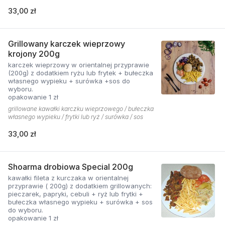
33,00 zł
Grillowany karczek wieprzowy
krojony 200g
karczek wieprzowy w orientalnej przyprawie
(200g) z dodatkiem ryżu lub frytek + bułeczka
własnego wypieku + surówka +sos do
wyboru.
opakowanie 1 zł
grillowane kawałki karczku wieprzowego / bułeczka
własnego wypieku / frytki lub ryż / surówka / sos
33,00 zł
Shoarma drobiowa Special 200g
kawałki fileta z kurczaka w orientalnej
przyprawie ( 200g) z dodatkiem grillowanych:
pieczarek, papryki, cebuli + ryż lub frytki +
bułeczka własnego wypieku + surówka + sos
do wyboru.
opakowanie 1 zł