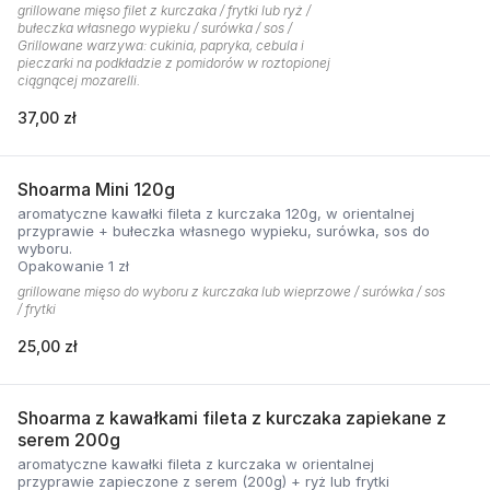
grillowane mięso filet z kurczaka / frytki lub ryż /
bułeczka własnego wypieku / surówka / sos /
Grillowane warzywa: cukinia, papryka, cebula i
pieczarki na podkładzie z pomidorów w roztopionej
ciągnącej mozarelli.
37,00 zł
Shoarma Mini 120g
aromatyczne kawałki fileta z kurczaka 120g, w orientalnej
przyprawie + bułeczka własnego wypieku, surówka, sos do
wyboru.
Opakowanie 1 zł
grillowane mięso do wyboru z kurczaka lub wieprzowe / surówka / sos
/ frytki
25,00 zł
Shoarma z kawałkami fileta z kurczaka zapiekane z
serem 200g
aromatyczne kawałki fileta z kurczaka w orientalnej
przyprawie zapieczone z serem (200g) + ryż lub frytki