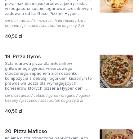
przysmak dla mięsożerców, a jaka prosta,
wzbogacona sosem jogurtowo czosnkowym
zadowala od lat Gości Pizzerii Hyyper.
ser mozzarella / kurczak / cebula / kukurydza /
oregano / pieczarki / sos / karton do pizzy 2 zł
40,50 zł
19. Pizza Gyros
Sztandarowa pizza dla miłośników
grillowanego gyrosa wieprzowego
otoczonego zapachem ziół i czosnku,
kompozycja z cebulą i ogórkiem kiszonym to
prawdziwa uczta dla wymagających i
koneserów których pizzeria Hyyper ceni
najbardziej. . Chodzą słuchy, że gyros Hyyper
ser mozzarella / cebula / gyros / oregano / ogórek
jest najlepszy w mieście
kiszony / pieczarki / sos / karton do pizzy 2 zł
40,50 zł
20. Pizza Mafioso
Kolejna pizza oznaczona papryczkami a to