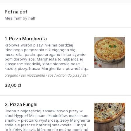
Pół na pół
Meal half by half
1. Pizza Margherita
Królowa wśród pizzy! Nie ma bardziej
idealnego połączenia niż ciągnąca się
mozarella, pachnące oregano i intensywnie
pomidorowy sos. Margherita to najbardziej
klasyczne składniki, które stanowią bazę
każdej pizzy. Nasza Margherita z pewnością
nie ma sobie równych w okolicy!
oregano / ser mozzarella / sos / karton do pizzy 2zł
33,00 zł
2. Pizza Funghi
Jedna z najczęściej zamawianych pizzy w
sieci Hyyper! Minimum składników, maksimum
smaku – pieczarki wystarczą, żeby Margherita
stała się jeszcze bardziej smakowita. Funghi
to kolejny klasyk, którego nie można pominąć