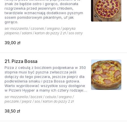
znak że będzie ostro i gorąco, doskonała
rozgrzewka przed jesiennym chłodem,
twardziele wzmacniają dodatkowo pysznym
sosem pomidorowym pikantnym, uf jak
gorąco.
ser mozzarella / czosnek / oregano / papryka
jalapenio / salami / karton do pizzy 2 zł / sos ostry
39,00 zł
21. Pizza Bossa
Pizza z cebulą z boczkiem podpiekana w 350
stopnia musi być pyszna zwłaszcza jeśli
dołączy do tego pieczara, jeszcze pieprz dla
podkreślenia smaku i pizza Bossa gotowa.
Warto wypróbować wszystkie sosy dostępne
w Pizzerii Hyyper a mamy ich cztery rodzaje:
pomidorowy łagodny, pomidorowy pikantny,
ser mozzarella / boczek / cebula / oregano /
jogurtowo-czosnkowy oraz sos słodko-
pieczarki / pieprz / sos / karton do pizzy 2 zł
kwaśny , każdy niepowtarzalny w smaku.
38,50 zł