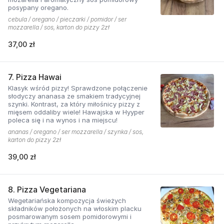
posypany oregano.
cebula / oregano / pieczarki / pomidor / ser
mozzarella / sos, karton do pizzy 2zł
37,00 zł
7. Pizza Hawai
Klasyk wśród pizzy! Sprawdzone połączenie
słodyczy ananasa ze smakiem tradycyjnej
szynki. Kontrast, za który miłośnicy pizzy z
mięsem oddaliby wiele! Hawajska w Hyyper
poleca się i na wynos i na miejscu!
ananas / oregano / ser mozzarella / szynka / sos,
karton do pizzy 2zł
39,00 zł
8. Pizza Vegetariana
Wegetariańska kompozycja świeżych
składników położonych na włoskim placku
posmarowanym sosem pomidorowymi i