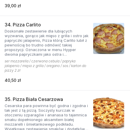
39,00 zł
34. Pizza Carlito
Doskonałe zestawienie dla lubiących
wyzwania, gorąco jak mięso z grilla i ostro jak
papryczki jalapenio, Pizza którą Carlito lubił z
pewnością bo trudno odmówić takiej
propozycji. Oznaczona w menu Hyyper
dwoma papryczkami jako ostra i
niebezpieczna.
ser mozzarella / czerwona cebula / papryka
jalapenio / mięso z grilla / oregano / sos / karton do
pizzy 2 zł
40,50 zł
35. Pizza Biała Cesarzowa
Cesarska para powinna być godna i zgodna i
tak jest z tą pizzą. Soczysty kurczak w
otoczeniu szparagów i ananasa to tajemnica
smaku dopełnionego aksamitem białej
mozzarelli i śmietankowego podkładu.
Wyjątkowe zestawienie smaków i dodatków