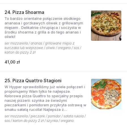
24. Pizza Shoarma
To bardzo orientalne połączenie słodkiego
ananasa i gorzkawych oliwek z grillowanym
mięsem . Delikatnie chrupiąca i soczysta w
środku shoarma z grilla a do tego ananas i
oliwki!
ser mozzarella / ananas / grillowane mięso z
kurczaka lub wieprzowe / oliwki / oregano / sos /
karton do pizzy 2 zł
41,00 zł
25. Pizza Quattro Stagioni
W Hyyper sprawdzilliśmy już wiele połączeń i
proponujemy Wam tylko te najlepsze.
Kolorowa pizza Quattro to specjalny przepis
naszej pizzerii: szynka ze świeżymi
pieczarkami i pomidorem przykryta ostrawą w
smaku sałatą rucolla! Najlepsza z
czosnkowym sosem według naszej receptury
ser mozzarella / pieczarki / pomidor / sałata rukola /
sos / karton do pizzy 2 zł / szynka / oregano