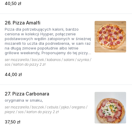
40,50 zł
26. Pizza Amalfi
Pizza dla potrzebujących kalorii, bardzo
ceniona w kolekcji Hyyper, połączenie
podstawowych wędlin zatopionych w śnieżnej
mozarelli to uczta dla podniebienia, w sam raz
na długą zimowe popołudnie albo letnie
grillowe weekendy, Proponujemy do tej pizzy
sos pomidorowy pikantny z dodatkiem cebuli.
ser mozzarella / boczek / kabanos / salami / szynka /
sos / karton do pizzy 2 zł
44,00 zł
27. Pizza Carbonara
oryginalna w smaku,
ser mozzarella / boczek / cebula / jajka / oregano /
pieprz / sos / karton do pizzy 2 zł
37,50 zł