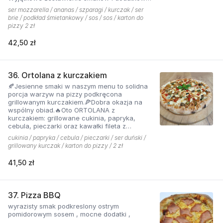
które tworzą jedną z najchętniej zamawianych
ser mozzarella / ananas / szparagi / kurczak / ser
pizzy z menu pizzerii Hyyper
brie / podkład śmietankowy / sos / sos / karton do
pizzy 2 zł
42,50 zł
36. Ortolana z kurczakiem
🍂Jesienne smaki w naszym menu to solidna
porcja warzyw na pizzy podkręcona
grillowanym kurczakiem.🍕Dobra okazja na
wspólny obiad.🔥Oto ORTOLANA z
kurczakiem: grillowane cukinia, papryka,
cebula, pieczarki oraz kawałki fileta z
dodatkiem sera z niebieską pleśnią.
cukinia / papryka / cebula / pieczarki / ser duński /
grillowany kurczak / karton do pizzy / 2 zł
41,50 zł
37. Pizza BBQ
wyrazisty smak podkreslony ostrym
pomidorowym sosem , mocne dodatki ,