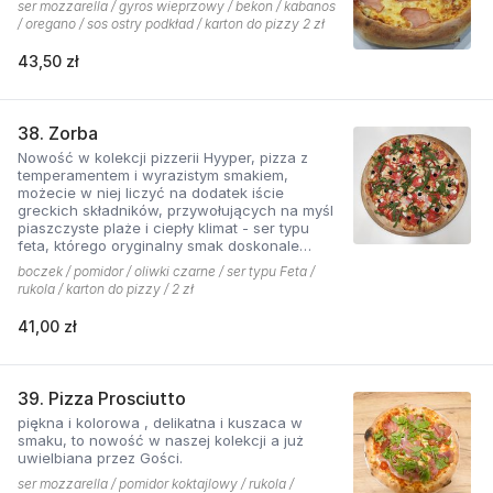
ser mozzarella / gyros wieprzowy / bekon / kabanos
/ oregano / sos ostry podkład / karton do pizzy 2 zł
43,50 zł
38. Zorba
Nowość w kolekcji pizzerii Hyyper, pizza z
temperamentem i wyrazistym smakiem,
możecie w niej liczyć na dodatek iście
greckich składników, przywołujących na myśl
piaszczyste plaże i ciepły klimat - ser typu
feta, którego oryginalny smak doskonale
współgra z przypieczoną czerwoną cebulką,
boczek / pomidor / oliwki czarne / ser typu Feta /
a także oliwki czarne, które nadają pizzy
rukola / karton do pizzy / 2 zł
wyjątkowo greckiego charakteru, wszystko to
podkręcone zapachem i smakiem
41,00 zł
grillowanego boczku. Jest to pizza dla
miłośników wyjątkowych smaków, którzy nie
boją się poznawać nowych połączeń.
39. Pizza Prosciutto
piękna i kolorowa , delikatna i kuszaca w
smaku, to nowość w naszej kolekcji a już
uwielbiana przez Gości.
ser mozzarella / pomidor koktajlowy / rukola /