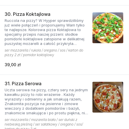
30. Pizza Koktajlowa
Ruccola na pizzy? W Hyyper sprawdzilliśmy
już wiele połączeń i proponujemy Wam tylko
te najlepsze. Kolorowa pizza Koktajlowa to
specjalny przepis naszej pizzerii: słodkie
pomidorki koktajlowe zatopione w delikatnej
puszystej mozarelli a całość przykryta
ostrawą w smaku sałatą! To bardzo włoska w
ser mozzarella / rukola / oregano / sos / karton do
smaku i wyglądzie pizza.
pizzy 2 zł / pomidor koktajlowy
39,00 zł
31. Pizza Serowa
Uczta serowa na pizzy, cztery sery na jednym
kawałku pizzy to robi wrażenie . Każdy
wyrazisty i odmienny a jak smakują razem,
Znakomita pozycja na jesienne i zimowe
wieczory z dodatkiem pomidorów i bazyli,
znakomicie smakująca i po prostu piękna, nie
sposób się oprzeć pokusie .
ser mozzarella / mozarella biała / ser duński z
niebieską pleśnią / ser sałatkowy / oregano / sos/
karton do pizzy 2 zł