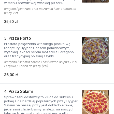
w menu prawdziwej włoskiej pizzerii.
oregano / pieczarki / ser mozarella / sos / karton do
pizzy 2 zł
35,50 zł
3. Pizza Porto
Prostota połączenia włoskiego placka wg
receptury Hyyper z sosem pomidorowym,
wysokiej jakości serem mozarella i oregano
oraz tradycyjnej polskiej szynki
orergano / ser mozzarella / sos/ karton do pizzy 2 zł
/ szynka / Karton do pizzy (2zł)
36,00 zł
4. Pizza Salami
Sprawdzeni dostawcy to klucz do sukcesu
jednej z najbardziej popularnych pizzy Hyyper.
Salami na naszej pizzy jest dokładnie takie,
jakie sami chcielibyśmy znaleźć na naszych
talerzach. Aromat roztopionej mozarelli i