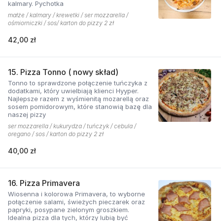
kalmary. Pychotka
małże / kalmary / krewetki / ser mozzarella /
ośmiorniczki / sos/ karton do pizzy 2 zł
42,00 zł
15. Pizza Tonno ( nowy skład)
Tonno to sprawdzone połączenie tuńczyka z
dodatkami, który uwielbiają klienci Hyyper.
Najlepsze razem z wyśmienitą mozarellą oraz
sosem pomidorowym, które stanowią bazę dla
naszej pizzy
ser mozzarella / kukurydza / tuńczyk / cebula /
oregano / sos / karton do pizzy 2 zł
40,00 zł
16. Pizza Primavera
Wiosenna i kolorowa Primavera, to wyborne
połączenie salami, świeżych pieczarek oraz
papryki, posypane zielonym groszkiem.
Idealna pizza dla tych, którzy lubią być