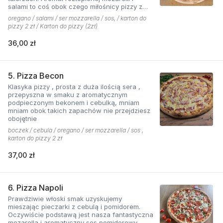
salami to coś obok czego miłośnicy pizzy z
mięsem nie przejdą obojętnie!
oregano / salami / ser mozzarella / sos, / karton do
pizzy 2 zł / Karton do pizzy (2zł)
36,00 zł
5. Pizza Becon
Klasyka pizzy , prosta z duża ilością sera ,
przepyszna w smaku z aromatycznym
podpieczonym bekonem i cebulką, mniam
mniam obok takich zapachów nie przejdziesz
obojętnie
boczek / cebula / oregano / ser mozzarella / sos ,
karton do pizzy 2 zł
37,00 zł
6. Pizza Napoli
Prawdziwie włoski smak uzyskujemy
mieszając pieczarki z cebulą i pomidorem.
Oczywiście podstawą jest nasza fantastyczna
mozarella i aromatyczny sos pomidorowy