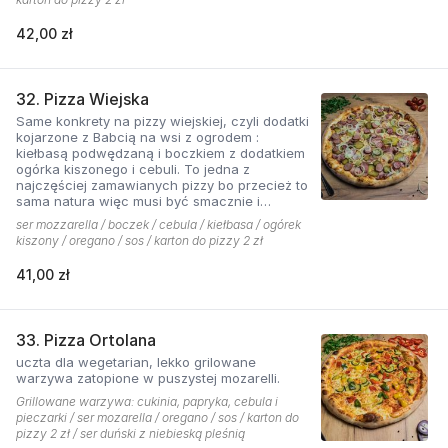
42,00 zł
32. Pizza Wiejska
Same konkrety na pizzy wiejskiej, czyli dodatki
kojarzone z Babcią na wsi z ogrodem :
kiełbasą podwędzaną i boczkiem z dodatkiem
ogórka kiszonego i cebuli. To jedna z
najczęściej zamawianych pizzy bo przecież to
sama natura więc musi być smacznie i
naturalne . Najlepsza jest z sosem ostrym
ser mozzarella / boczek / cebula / kiełbasa / ogórek
pomidorowym!
kiszony / oregano / sos / karton do pizzy 2 zł
41,00 zł
33. Pizza Ortolana
uczta dla wegetarian, lekko grilowane
warzywa zatopione w puszystej mozarelli.
Grillowane warzywa: cukinia, papryka, cebula i
pieczarki / ser mozarella / oregano / sos / karton do
pizzy 2 zł / ser duński z niebieską pleśnią