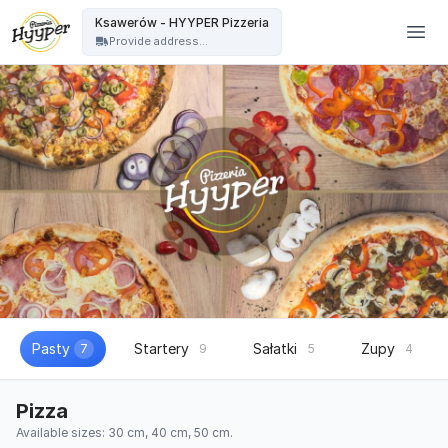
HYYPER Pizzeria - Ksawerów - HYYPER Pizzeria
Ksawerów - HYYPER Pizzeria
Provide address...
Pasty
Startery
Sałatki
Zupy
7
9
5
4
Pizza
Available sizes: 30 cm, 40 cm, 50 cm.