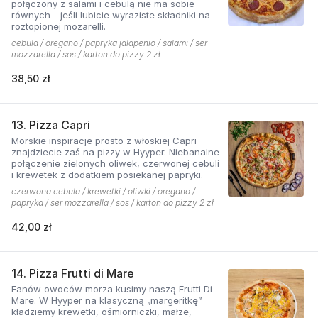
połączony z salami i cebulą nie ma sobie
równych - jeśli lubicie wyraziste składniki na
roztopionej mozarelli.
cebula / oregano / papryka jalapenio / salami / ser
mozzarella / sos / karton do pizzy 2 zł
38,50 zł
13. Pizza Capri
Morskie inspiracje prosto z włoskiej Capri
znajdziecie zaś na pizzy w Hyyper. Niebanalne
połączenie zielonych oliwek, czerwonej cebuli
i krewetek z dodatkiem posiekanej papryki.
czerwona cebula / krewetki / oliwki / oregano /
papryka / ser mozzarella / sos / karton do pizzy 2 zł
42,00 zł
14. Pizza Frutti di Mare
Fanów owoców morza kusimy naszą Frutti Di
Mare. W Hyyper na klasyczną „margeritkę”
kładziemy krewetki, ośmiorniczki, małże,