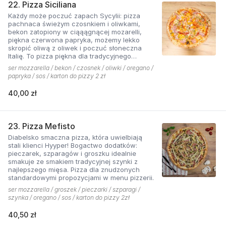
22. Pizza Siciliana
Każdy może poczuć zapach Sycylii: pizza
pachnaca świeżym czosnkiem i oliwkami,
bekon zatopiony w ciąąągnącej mozarelli,
piękna czerwona papryka, możemy lekko
skropić oliwą z oliwek i poczuć słoneczna
Italię. To pizza piękna dla tradycyjnego
podniebienia
ser mozzarella / bekon / czosnek / oliwki / oregano /
papryka / sos / karton do pizzy 2 zł
40,00 zł
23. Pizza Mefisto
Diabelsko smaczna pizza, która uwielbiają
stali klienci Hyyper! Bogactwo dodatków:
pieczarek, szparagów i groszku idealnie
smakuje ze smakiem tradycyjnej szynki z
najlepszego mięsa. Pizza dla znudzonych
standardowymi propozycjami w menu pizzerii.
ser mozzarella / groszek / pieczarki / szparagi /
szynka / oregano / sos / karton do pizzy 2zł
40,50 zł