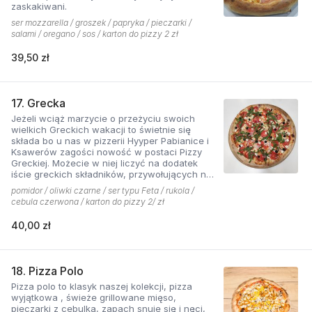
zaskakiwani.
ser mozzarella / groszek / papryka / pieczarki /
salami / oregano / sos / karton do pizzy 2 zł
39,50 zł
17. Grecka
Jeżeli wciąż marzycie o przeżyciu swoich
wielkich Greckich wakacji to świetnie się
składa bo u nas w pizzerii Hyyper Pabianice i
Ksawerów zagości nowość w postaci Pizzy
Greckiej. Możecie w niej liczyć na dodatek
iście greckich składników, przywołujących na
myśl piaszczyste plaże i ciepły klimat - ser
pomidor / oliwki czarne / ser typu Feta / rukola /
typu feta, którego oryginalny smak doskonale
cebula czerwona / karton do pizzy 2/ zł
współgra z przypieczoną czerwoną cebulką,
a także oliwki czarne, które nadają pizzy
40,00 zł
wyjątkowo greckiego charakteru. Jest to pizza
dla miłośników wyjątkowych smaków, którzy
nie boją się poznawać nowych połączeń.
18. Pizza Polo
Pizza polo to klasyk naszej kolekcji, pizza
wyjątkowa , świeże grillowane mięso,
pieczarki z cebulką, zapach snuje się i nęci,