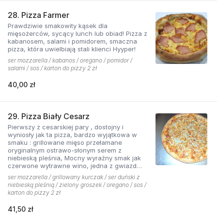
28. Pizza Farmer
Prawdziwie smakowity kąsek dla
mięsożerców, sycący lunch lub obiad! Pizza z
kabanosem, salami i pomidorem, smaczna
pizza, która uwielbiają stali klienci Hyyper!
ser mozzarella / kabanos / oregano / pomidor /
salami / sos / karton do pizzy 2 zł
40,00 zł
29. Pizza Biały Cesarz
Pierwszy z cesarskiej pary , dostojny i
wyniosły jak ta pizza, bardzo wyjątkowa w
smaku : grillowane mięso przełamane
oryginalnym ostrawo-słonym serem z
niebieską pleśnia, Mocny wyraźny smak jak
czerwone wytrawne wino, jedna z gwiazd
kolekcji pizzerii Hyyper.
ser mozzarella / grillowany kurczak / ser duński z
niebieską pleśnią / zielony groszek / oregano / sos /
karton do pizzy 2 zł
41,50 zł