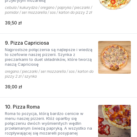
przykrytym mozarellą
cebula / kukurydza / oregano / papryka / pieczarki /
pomidor / ser mozzarella / sos / karton do pizzy 2 zł
39,50 zł
9. Pizza Capriciosa
Najprostsze połączenia są najlepsze i wiedzą
to szefowie naszej pizzerii. Szynka z
pieczarkami to duet składników, które tworzą
naszą Capriciosę
oregano / pieczarki / ser mozzarella / sos / karton do
pizzy 2 zł / szynka
39,00 zł
10. Pizza Roma
Roma to pozycja, którą bardzo cenicie w
menu naszej pizzerii. Któż oparłby się
połączeniu dwóch wyśmienitych wędlin
przełamanym świeżą papryką. A wszystko na
rozpływającej się mozarelli posypanej