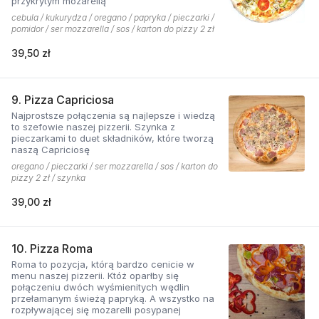
przykrytym mozarellą
cebula / kukurydza / oregano / papryka / pieczarki /
pomidor / ser mozzarella / sos / karton do pizzy 2 zł
39,50 zł
9. Pizza Capriciosa
Najprostsze połączenia są najlepsze i wiedzą
to szefowie naszej pizzerii. Szynka z
pieczarkami to duet składników, które tworzą
naszą Capriciosę
oregano / pieczarki / ser mozzarella / sos / karton do
pizzy 2 zł / szynka
39,00 zł
10. Pizza Roma
Roma to pozycja, którą bardzo cenicie w
menu naszej pizzerii. Któż oparłby się
połączeniu dwóch wyśmienitych wędlin
przełamanym świeżą papryką. A wszystko na
rozpływającej się mozarelli posypanej