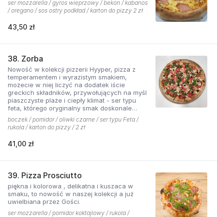
ser mozzarella / gyros wieprzowy / bekon / kabanos
/ oregano / sos ostry podkład / karton do pizzy 2 zł
43,50 zł
38. Zorba
Nowość w kolekcji pizzerii Hyyper, pizza z
temperamentem i wyrazistym smakiem,
możecie w niej liczyć na dodatek iście
greckich składników, przywołujących na myśl
piaszczyste plaże i ciepły klimat - ser typu
feta, którego oryginalny smak doskonale
współgra z przypieczoną czerwoną cebulką,
boczek / pomidor / oliwki czarne / ser typu Feta /
a także oliwki czarne, które nadają pizzy
rukola / karton do pizzy / 2 zł
wyjątkowo greckiego charakteru, wszystko to
podkręcone zapachem i smakiem
41,00 zł
grillowanego boczku. Jest to pizza dla
miłośników wyjątkowych smaków, którzy nie
boją się poznawać nowych połączeń.
39. Pizza Prosciutto
piękna i kolorowa , delikatna i kuszaca w
smaku, to nowość w naszej kolekcji a już
uwielbiana przez Gości.
ser mozzarella / pomidor koktajlowy / rukola /