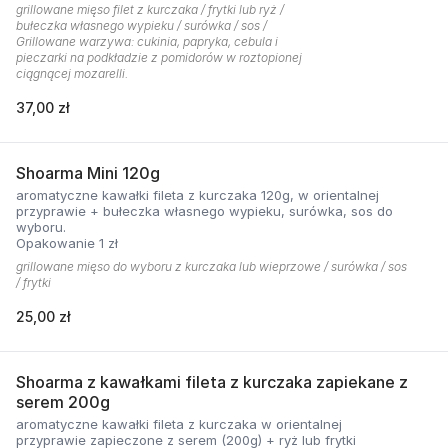
grillowane mięso filet z kurczaka / frytki lub ryż /
bułeczka własnego wypieku / surówka / sos /
Grillowane warzywa: cukinia, papryka, cebula i
pieczarki na podkładzie z pomidorów w roztopionej
ciągnącej mozarelli.
37,00 zł
Shoarma Mini 120g
aromatyczne kawałki fileta z kurczaka 120g, w orientalnej
przyprawie + bułeczka własnego wypieku, surówka, sos do
wyboru.
Opakowanie 1 zł
grillowane mięso do wyboru z kurczaka lub wieprzowe / surówka / sos
/ frytki
25,00 zł
Shoarma z kawałkami fileta z kurczaka zapiekane z
serem 200g
aromatyczne kawałki fileta z kurczaka w orientalnej
przyprawie zapieczone z serem (200g) + ryż lub frytki