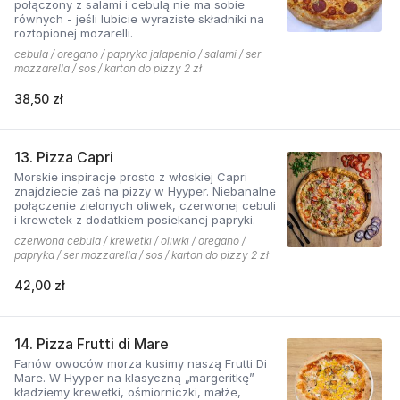
połączony z salami i cebulą nie ma sobie
równych - jeśli lubicie wyraziste składniki na
roztopionej mozarelli.
cebula / oregano / papryka jalapenio / salami / ser
mozzarella / sos / karton do pizzy 2 zł
38,50 zł
13. Pizza Capri
Morskie inspiracje prosto z włoskiej Capri
znajdziecie zaś na pizzy w Hyyper. Niebanalne
połączenie zielonych oliwek, czerwonej cebuli
i krewetek z dodatkiem posiekanej papryki.
czerwona cebula / krewetki / oliwki / oregano /
papryka / ser mozzarella / sos / karton do pizzy 2 zł
42,00 zł
14. Pizza Frutti di Mare
Fanów owoców morza kusimy naszą Frutti Di
Mare. W Hyyper na klasyczną „margeritkę”
kładziemy krewetki, ośmiorniczki, małże,