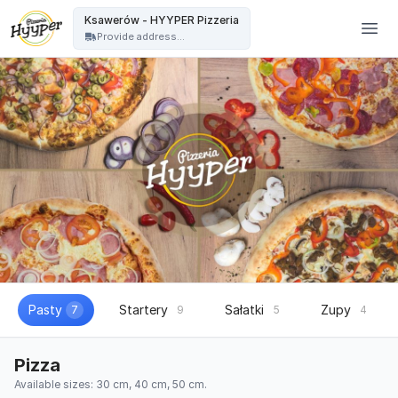
HYYPER Pizzeria - Ksawerów - HYYPER Pizzeria
Ksawerów - HYYPER Pizzeria
Provide address...
Pasty
Startery
Sałatki
Zupy
7
9
5
4
Pizza
Available sizes: 30 cm, 40 cm, 50 cm.