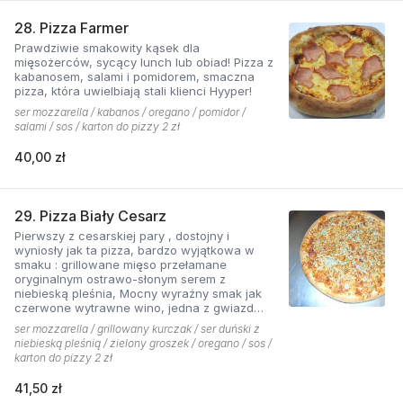
28. Pizza Farmer
Prawdziwie smakowity kąsek dla
mięsożerców, sycący lunch lub obiad! Pizza z
kabanosem, salami i pomidorem, smaczna
pizza, która uwielbiają stali klienci Hyyper!
ser mozzarella / kabanos / oregano / pomidor /
salami / sos / karton do pizzy 2 zł
40,00 zł
29. Pizza Biały Cesarz
Pierwszy z cesarskiej pary , dostojny i
wyniosły jak ta pizza, bardzo wyjątkowa w
smaku : grillowane mięso przełamane
oryginalnym ostrawo-słonym serem z
niebieską pleśnia, Mocny wyraźny smak jak
czerwone wytrawne wino, jedna z gwiazd
kolekcji pizzerii Hyyper.
ser mozzarella / grillowany kurczak / ser duński z
niebieską pleśnią / zielony groszek / oregano / sos /
karton do pizzy 2 zł
41,50 zł