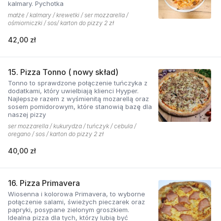
kalmary. Pychotka
małże / kalmary / krewetki / ser mozzarella /
ośmiorniczki / sos/ karton do pizzy 2 zł
42,00 zł
15. Pizza Tonno ( nowy skład)
Tonno to sprawdzone połączenie tuńczyka z
dodatkami, który uwielbiają klienci Hyyper.
Najlepsze razem z wyśmienitą mozarellą oraz
sosem pomidorowym, które stanowią bazę dla
naszej pizzy
ser mozzarella / kukurydza / tuńczyk / cebula /
oregano / sos / karton do pizzy 2 zł
40,00 zł
16. Pizza Primavera
Wiosenna i kolorowa Primavera, to wyborne
połączenie salami, świeżych pieczarek oraz
papryki, posypane zielonym groszkiem.
Idealna pizza dla tych, którzy lubią być