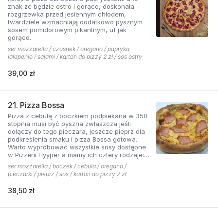
znak że będzie ostro i gorąco, doskonała
rozgrzewka przed jesiennym chłodem,
twardziele wzmacniają dodatkowo pysznym
sosem pomidorowym pikantnym, uf jak
gorąco.
ser mozzarella / czosnek / oregano / papryka
jalapenio / salami / karton do pizzy 2 zł / sos ostry
39,00 zł
21. Pizza Bossa
Pizza z cebulą z boczkiem podpiekana w 350
stopnia musi być pyszna zwłaszcza jeśli
dołączy do tego pieczara, jeszcze pieprz dla
podkreślenia smaku i pizza Bossa gotowa.
Warto wypróbować wszystkie sosy dostępne
w Pizzerii Hyyper a mamy ich cztery rodzaje:
pomidorowy łagodny, pomidorowy pikantny,
ser mozzarella / boczek / cebula / oregano /
jogurtowo-czosnkowy oraz sos słodko-
pieczarki / pieprz / sos / karton do pizzy 2 zł
kwaśny , każdy niepowtarzalny w smaku.
38,50 zł