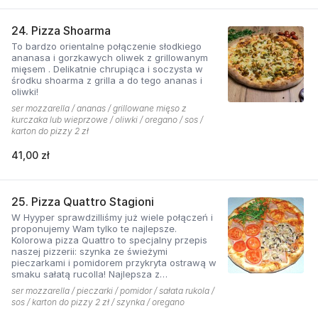
24. Pizza Shoarma
To bardzo orientalne połączenie słodkiego
ananasa i gorzkawych oliwek z grillowanym
mięsem . Delikatnie chrupiąca i soczysta w
środku shoarma z grilla a do tego ananas i
oliwki!
ser mozzarella / ananas / grillowane mięso z
kurczaka lub wieprzowe / oliwki / oregano / sos /
karton do pizzy 2 zł
41,00 zł
25. Pizza Quattro Stagioni
W Hyyper sprawdzilliśmy już wiele połączeń i
proponujemy Wam tylko te najlepsze.
Kolorowa pizza Quattro to specjalny przepis
naszej pizzerii: szynka ze świeżymi
pieczarkami i pomidorem przykryta ostrawą w
smaku sałatą rucolla! Najlepsza z
czosnkowym sosem według naszej receptury
ser mozzarella / pieczarki / pomidor / sałata rukola /
sos / karton do pizzy 2 zł / szynka / oregano