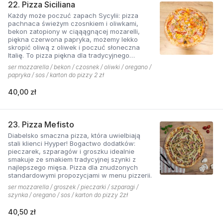
22. Pizza Siciliana
Każdy może poczuć zapach Sycylii: pizza
pachnaca świeżym czosnkiem i oliwkami,
bekon zatopiony w ciąąągnącej mozarelli,
piękna czerwona papryka, możemy lekko
skropić oliwą z oliwek i poczuć słoneczna
Italię. To pizza piękna dla tradycyjnego
podniebienia
ser mozzarella / bekon / czosnek / oliwki / oregano /
papryka / sos / karton do pizzy 2 zł
40,00 zł
23. Pizza Mefisto
Diabelsko smaczna pizza, która uwielbiają
stali klienci Hyyper! Bogactwo dodatków:
pieczarek, szparagów i groszku idealnie
smakuje ze smakiem tradycyjnej szynki z
najlepszego mięsa. Pizza dla znudzonych
standardowymi propozycjami w menu pizzerii.
ser mozzarella / groszek / pieczarki / szparagi /
szynka / oregano / sos / karton do pizzy 2zł
40,50 zł