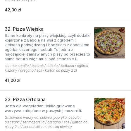
42,00 zł
32. Pizza Wiejska
Same konkrety na pizzy wiejskiej, czyli dodatki
kojarzone z Babcią na wsi z ogrodem :
kiełbasą podwędzaną i boczkiem z dodatkiem
ogórka kiszonego i cebuli. To jedna z
najczęściej zamawianych pizzy bo przecież to
sama natura więc musi być smacznie i
naturalne . Najlepsza jest z sosem ostrym
ser mozzarella / boczek / cebula / kiełbasa / ogórek
pomidorowym!
kiszony / oregano / sos / karton do pizzy 2 zł
41,00 zł
33. Pizza Ortolana
uczta dla wegetarian, lekko grilowane
warzywa zatopione w puszystej mozarelli.
Grillowane warzywa: cukinia, papryka, cebula i
pieczarki / ser mozarella / oregano / sos / karton do
pizzy 2 zł / ser duński z niebieską pleśnią