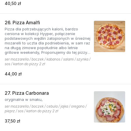
40,50 zł
26. Pizza Amalfi
Pizza dla potrzebujących kalorii, bardzo
ceniona w kolekcji Hyyper, połączenie
podstawowych wędlin zatopionych w śnieżnej
mozarelli to uczta dla podniebienia, w sam raz
na długą zimowe popołudnie albo letnie
grillowe weekendy, Proponujemy do tej pizzy
sos pomidorowy pikantny z dodatkiem cebuli.
ser mozzarella / boczek / kabanos / salami / szynka /
sos / karton do pizzy 2 zł
44,00 zł
27. Pizza Carbonara
oryginalna w smaku,
ser mozzarella / boczek / cebula / jajka / oregano /
pieprz / sos / karton do pizzy 2 zł
37,50 zł