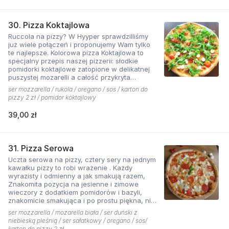
30. Pizza Koktajlowa
Ruccola na pizzy? W Hyyper sprawdzilliśmy
już wiele połączeń i proponujemy Wam tylko
te najlepsze. Kolorowa pizza Koktajlowa to
specjalny przepis naszej pizzerii: słodkie
pomidorki koktajlowe zatopione w delikatnej
puszystej mozarelli a całość przykryta
ostrawą w smaku sałatą! To bardzo włoska w
ser mozzarella / rukola / oregano / sos / karton do
smaku i wyglądzie pizza.
pizzy 2 zł / pomidor koktajlowy
39,00 zł
31. Pizza Serowa
Uczta serowa na pizzy, cztery sery na jednym
kawałku pizzy to robi wrażenie . Każdy
wyrazisty i odmienny a jak smakują razem,
Znakomita pozycja na jesienne i zimowe
wieczory z dodatkiem pomidorów i bazyli,
znakomicie smakująca i po prostu piękna, nie
sposób się oprzeć pokusie .
ser mozzarella / mozarella biała / ser duński z
niebieską pleśnią / ser sałatkowy / oregano / sos/
karton do pizzy 2 zł