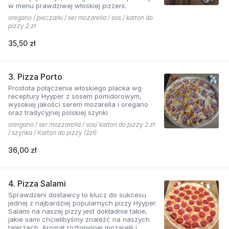
w menu prawdziwej włoskiej pizzerii.
oregano / pieczarki / ser mozarella / sos / karton do
pizzy 2 zł
35,50 zł
3. Pizza Porto
Prostota połączenia włoskiego placka wg
receptury Hyyper z sosem pomidorowym,
wysokiej jakości serem mozarella i oregano
oraz tradycyjnej polskiej szynki
orergano / ser mozzarella / sos/ karton do pizzy 2 zł
/ szynka / Karton do pizzy (2zł)
36,00 zł
4. Pizza Salami
Sprawdzeni dostawcy to klucz do sukcesu
jednej z najbardziej popularnych pizzy Hyyper.
Salami na naszej pizzy jest dokładnie takie,
jakie sami chcielibyśmy znaleźć na naszych
talerzach. Aromat roztopionej mozarelli i