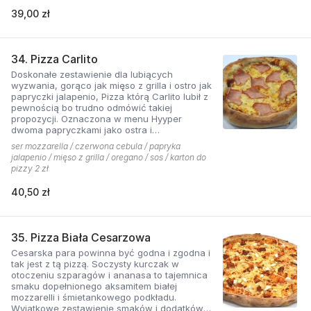
39,00 zł
34. Pizza Carlito
Doskonałe zestawienie dla lubiących
wyzwania, gorąco jak mięso z grilla i ostro jak
papryczki jalapenio, Pizza którą Carlito lubił z
pewnością bo trudno odmówić takiej
propozycji. Oznaczona w menu Hyyper
dwoma papryczkami jako ostra i
niebezpieczna.
ser mozzarella / czerwona cebula / papryka
jalapenio / mięso z grilla / oregano / sos / karton do
pizzy 2 zł
40,50 zł
35. Pizza Biała Cesarzowa
Cesarska para powinna być godna i zgodna i
tak jest z tą pizzą. Soczysty kurczak w
otoczeniu szparagów i ananasa to tajemnica
smaku dopełnionego aksamitem białej
mozzarelli i śmietankowego podkładu.
Wyjątkowe zestawienie smaków i dodatków