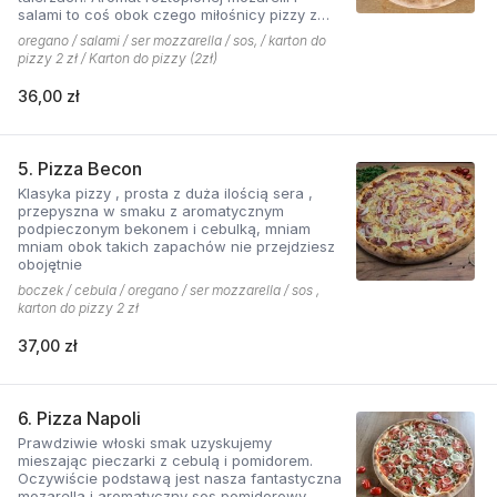
salami to coś obok czego miłośnicy pizzy z
mięsem nie przejdą obojętnie!
oregano / salami / ser mozzarella / sos, / karton do
pizzy 2 zł / Karton do pizzy (2zł)
36,00 zł
5. Pizza Becon
Klasyka pizzy , prosta z duża ilością sera ,
przepyszna w smaku z aromatycznym
podpieczonym bekonem i cebulką, mniam
mniam obok takich zapachów nie przejdziesz
obojętnie
boczek / cebula / oregano / ser mozzarella / sos ,
karton do pizzy 2 zł
37,00 zł
6. Pizza Napoli
Prawdziwie włoski smak uzyskujemy
mieszając pieczarki z cebulą i pomidorem.
Oczywiście podstawą jest nasza fantastyczna
mozarella i aromatyczny sos pomidorowy