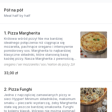
Pół na pół
Meal half by half
1. Pizza Margherita
Królowa wśród pizzy! Nie ma bardziej
idealnego połączenia niż ciągnąca się
mozarella, pachnące oregano i intensywnie
pomidorowy sos. Margherita to najbardziej
klasyczne składniki, które stanowią bazę
każdej pizzy. Nasza Margherita z pewnością
nie ma sobie równych w okolicy!
oregano / ser mozzarella / sos / karton do pizzy 2zł
33,00 zł
2. Pizza Funghi
Jedna z najczęściej zamawianych pizzy w
sieci Hyyper! Minimum składników, maksimum
smaku – pieczarki wystarczą, żeby Margherita
stała się jeszcze bardziej smakowita. Funghi
to kolejny klasyk, którego nie można pominąć