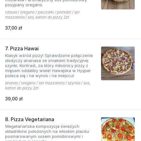
posypany oregano.
cebula / oregano / pieczarki / pomidor / ser
mozzarella / sos, karton do pizzy 2zł
37,00 zł
7. Pizza Hawai
Klasyk wśród pizzy! Sprawdzone połączenie
słodyczy ananasa ze smakiem tradycyjnej
szynki. Kontrast, za który miłośnicy pizzy z
mięsem oddaliby wiele! Hawajska w Hyyper
poleca się i na wynos i na miejscu!
ananas / oregano / ser mozzarella / szynka / sos,
karton do pizzy 2zł
39,00 zł
8. Pizza Vegetariana
Wegetariańska kompozycja świeżych
składników położonych na włoskim placku
posmarowanym sosem pomidorowymi i