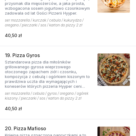
przysmak dla mięsożerców, a jaka prosta,
wzbogacona sosem jogurtowo czosnkowym
zadowala od lat Gości Pizzerii Hyyper.
ser mozzarella / kurczak / cebula / kukurydza /
oregano / pieczarki / sos / karton do pizzy 2 zł
40,50 zł
19. Pizza Gyros
Sztandarowa pizza dla miłośników
grillowanego gyrosa wieprzowego
otoczonego zapachem ziół i czosnku,
kompozycja z cebulą i ogórkiem kiszonym to
prawdziwa uczta dla wymagających i
koneserów których pizzeria Hyyper ceni
najbardziej. . Chodzą słuchy, że gyros Hyyper
ser mozzarella / cebula / gyros / oregano / ogórek
jest najlepszy w mieście
kiszony / pieczarki / sos / karton do pizzy 2 zł
40,50 zł
20. Pizza Mafioso
Kolejna pizza oznaczona papryczkami a to