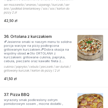
które tworzą jedną z najchętniej zamawianych
ser mozzarella / ananas / szparagi / kurczak / ser
pizzy z menu pizzerii Hyyper
brie / podkład śmietankowy / sos / sos / karton do
pizzy 2 zł
42,50 zł
36. Ortolana z kurczakiem
🍂Jesienne smaki w naszym menu to solidna
porcja warzyw na pizzy podkręcona
grillowanym kurczakiem.🍕Dobra okazja na
wspólny obiad.🔥Oto ORTOLANA z
kurczakiem: grillowane cukinia, papryka,
cebula, pieczarki oraz kawałki fileta z
dodatkiem sera z niebieską pleśnią.
cukinia / papryka / cebula / pieczarki / ser duński /
grillowany kurczak / karton do pizzy / 2 zł
41,50 zł
37. Pizza BBQ
wyrazisty smak podkreslony ostrym
pomidorowym sosem , mocne dodatki ,