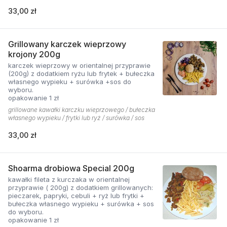
33,00 zł
Grillowany karczek wieprzowy
krojony 200g
karczek wieprzowy w orientalnej przyprawie
(200g) z dodatkiem ryżu lub frytek + bułeczka
własnego wypieku + surówka +sos do
wyboru.
opakowanie 1 zł
grillowane kawałki karczku wieprzowego / bułeczka
własnego wypieku / frytki lub ryż / surówka / sos
33,00 zł
Shoarma drobiowa Special 200g
kawałki fileta z kurczaka w orientalnej
przyprawie ( 200g) z dodatkiem grillowanych:
pieczarek, papryki, cebuli + ryż lub frytki +
bułeczka własnego wypieku + surówka + sos
do wyboru.
opakowanie 1 zł