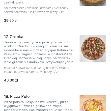
zaskakiwani.
ser mozzarella / groszek / papryka / pieczarki /
salami / oregano / sos / karton do pizzy 2 zł
39,50 zł
17. Grecka
Jeżeli wciąż marzycie o przeżyciu swoich
wielkich Greckich wakacji to świetnie się
składa bo u nas w pizzerii Hyyper Pabianice i
Ksawerów zagości nowość w postaci Pizzy
Greckiej. Możecie w niej liczyć na dodatek
iście greckich składników, przywołujących na
myśl piaszczyste plaże i ciepły klimat - ser
pomidor / oliwki czarne / ser typu Feta / rukola /
typu feta, którego oryginalny smak doskonale
cebula czerwona / karton do pizzy 2/ zł
współgra z przypieczoną czerwoną cebulką,
a także oliwki czarne, które nadają pizzy
40,00 zł
wyjątkowo greckiego charakteru. Jest to pizza
dla miłośników wyjątkowych smaków, którzy
nie boją się poznawać nowych połączeń.
18. Pizza Polo
Pizza polo to klasyk naszej kolekcji, pizza
wyjątkowa , świeże grillowane mięso,
pieczarki z cebulką, zapach snuje się i nęci,