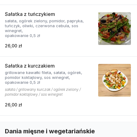
Sałatka z tuńczykiem
sałata, ogórek zielony, pomidor, papryka,
tuńczyk, oliwki, czerwona cebula, sos
winegret,
opakowanie 0,5 zł
26,00 zł
Sałatka z kurczakiem
grillowane kawałki fileta, sałata, ogórek,
pomidor koktajlowy, sos winegret,
opakowanie 0,5 zł
sałata / grillowany kurczak / ogórek zielony /
pomidor koktajlowy / sos winegret
26,00 zł
Dania mięsne i wegetariańskie