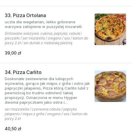
33. Pizza Ortolana
uczta dla wegetarian, lekko grilowane
warzywa zatopione w puszystej mozarelli.
Grillowane warzywa: cukinia, papryka, cebula i
pieczarki / ser mozarella / oregano / sos / karton do
pizzy 2 zł / ser duński z niebieską pleśnią
39,00 zł
34. Pizza Carlito
Doskonałe zestawienie dla lubiących
wyzwania, gorąco jak mięso z grilla i ostro jak
papryczki jalapenio, Pizza którą Carlito lubił z
pewnością bo trudno odmówić takiej
propozycji. Oznaczona w menu Hyyper
dwoma papryczkami jako ostra i
niebezpieczna.
ser mozzarella / czerwona cebula / papryka
jalapenio / mięso z grilla / oregano / sos / karton do
pizzy 2 zł
40,50 zł