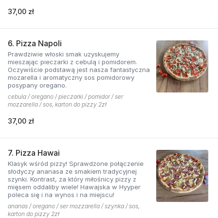
37,00 zł
6. Pizza Napoli
Prawdziwie włoski smak uzyskujemy
mieszając pieczarki z cebulą i pomidorem.
Oczywiście podstawą jest nasza fantastyczna
mozarella i aromatyczny sos pomidorowy
posypany oregano.
cebula / oregano / pieczarki / pomidor / ser
mozzarella / sos, karton do pizzy 2zł
37,00 zł
7. Pizza Hawai
Klasyk wśród pizzy! Sprawdzone połączenie
słodyczy ananasa ze smakiem tradycyjnej
szynki. Kontrast, za który miłośnicy pizzy z
mięsem oddaliby wiele! Hawajska w Hyyper
poleca się i na wynos i na miejscu!
ananas / oregano / ser mozzarella / szynka / sos,
karton do pizzy 2zł