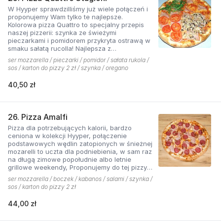
W Hyyper sprawdzilliśmy już wiele połączeń i
proponujemy Wam tylko te najlepsze.
Kolorowa pizza Quattro to specjalny przepis
naszej pizzerii: szynka ze świeżymi
pieczarkami i pomidorem przykryta ostrawą w
smaku sałatą rucolla! Najlepsza z
czosnkowym sosem według naszej receptury
ser mozzarella / pieczarki / pomidor / sałata rukola /
sos / karton do pizzy 2 zł / szynka / oregano
40,50 zł
26. Pizza Amalfi
Pizza dla potrzebujących kalorii, bardzo
ceniona w kolekcji Hyyper, połączenie
podstawowych wędlin zatopionych w śnieżnej
mozarelli to uczta dla podniebienia, w sam raz
na długą zimowe popołudnie albo letnie
grillowe weekendy, Proponujemy do tej pizzy
sos pomidorowy pikantny z dodatkiem cebuli.
ser mozzarella / boczek / kabanos / salami / szynka /
sos / karton do pizzy 2 zł
44,00 zł