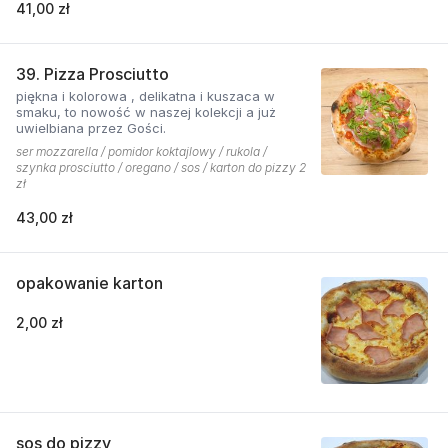
41,00 zł
grillowanego boczku. Jest to pizza dla
miłośników wyjątkowych smaków, którzy nie
boją się poznawać nowych połączeń.
39. Pizza Prosciutto
piękna i kolorowa , delikatna i kuszaca w
smaku, to nowość w naszej kolekcji a już
uwielbiana przez Gości.
ser mozzarella / pomidor koktajlowy / rukola /
szynka prosciutto / oregano / sos / karton do pizzy 2
zł
43,00 zł
opakowanie karton
2,00 zł
sos do pizzy