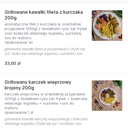
Grillowane kawałki fileta z kurczaka
200g
aromatyczne filet z kurczaka w orientalnej
przyprawie (200g) z dodatkiem ryżu lub frytek
oraz bułeczki własnego wypieku, surówka,
sos do wyboru.
Opakowanie 1zł
grillowane kawałki fileta w przyprawach / frytki lub
ryż / bułeczka własnego wypieku / surówka / sos
33,00 zł
Grillowany karczek wieprzowy
krojony 200g
karczek wieprzowy w orientalnej przyprawie
(200g) z dodatkiem ryżu lub frytek + bułeczka
własnego wypieku + surówka +sos do
wyboru.
opakowanie 1 zł
grillowane kawałki karczku wieprzowego / bułeczka
własnego wypieku / frytki lub ryż / surówka / sos