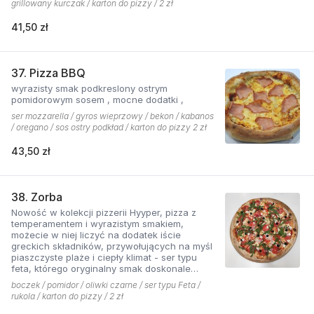
grillowany kurczak / karton do pizzy / 2 zł
41,50 zł
37. Pizza BBQ
wyrazisty smak podkreslony ostrym
pomidorowym sosem , mocne dodatki ,
ser mozzarella / gyros wieprzowy / bekon / kabanos
/ oregano / sos ostry podkład / karton do pizzy 2 zł
43,50 zł
38. Zorba
Nowość w kolekcji pizzerii Hyyper, pizza z
temperamentem i wyrazistym smakiem,
możecie w niej liczyć na dodatek iście
greckich składników, przywołujących na myśl
piaszczyste plaże i ciepły klimat - ser typu
feta, którego oryginalny smak doskonale
współgra z przypieczoną czerwoną cebulką,
boczek / pomidor / oliwki czarne / ser typu Feta /
a także oliwki czarne, które nadają pizzy
rukola / karton do pizzy / 2 zł
wyjątkowo greckiego charakteru, wszystko to
podkręcone zapachem i smakiem