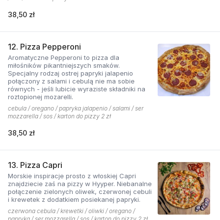
38,50 zł
12. Pizza Pepperoni
Aromatyczne Pepperoni to pizza dla
miłośników pikantniejszych smaków.
Specjalny rodzaj ostrej papryki jalapenio
połączony z salami i cebulą nie ma sobie
równych - jeśli lubicie wyraziste składniki na
roztopionej mozarelli.
cebula / oregano / papryka jalapenio / salami / ser
mozzarella / sos / karton do pizzy 2 zł
38,50 zł
13. Pizza Capri
Morskie inspiracje prosto z włoskiej Capri
znajdziecie zaś na pizzy w Hyyper. Niebanalne
połączenie zielonych oliwek, czerwonej cebuli
i krewetek z dodatkiem posiekanej papryki.
czerwona cebula / krewetki / oliwki / oregano /
papryka / ser mozzarella / sos / karton do pizzy 2 zł