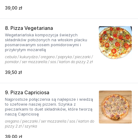
39,00 zł
8. Pizza Vegetariana
Wegetariańska kompozycja świeżych
składników położonych na włoskim placku
posmarowanym sosem pomidorowymi i
przykrytym mozarellą
cebula / kukurydza / oregano / papryka / pieczarki /
pomidor / ser mozzarella / sos / karton do pizzy 2 zł
39,50 zł
9. Pizza Capriciosa
Najprostsze połączenia są najlepsze i wiedzą
to szefowie naszej pizzerii. Szynka z
pieczarkami to duet składników, które tworzą
naszą Capriciosę
oregano / pieczarki / ser mozzarella / sos / karton do
pizzy 2 zł / szynka
39,00 zł