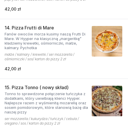
42,00 zł
14. Pizza Frutti di Mare
Fanów owoców morza kusimy naszą Frutti Di
Mare. W Hyyper na klasyczną „margeritkę”
kładziemy krewetki, ośmiorniczki, małże,
kalmary. Pychotka
małże / kalmary / krewetki / ser mozzarella /
ośmiorniczki / sos/ karton do pizzy 2 zł
42,00 zł
15. Pizza Tonno ( nowy skład)
Tonno to sprawdzone połączenie tuńczyka z
dodatkami, który uwielbiają klienci Hyyper.
Najlepsze razem z wyśmienitą mozarellą oraz
sosem pomidorowym, które stanowią bazę dla
naszej pizzy
ser mozzarella / kukurydza / tuńczyk / cebula /
oregano / sos / karton do pizzy 2 zł