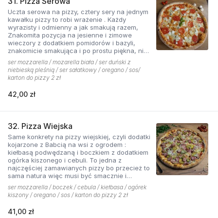
31. Pizza Serowa
Uczta serowa na pizzy, cztery sery na jednym
kawałku pizzy to robi wrażenie . Każdy
wyrazisty i odmienny a jak smakują razem,
Znakomita pozycja na jesienne i zimowe
wieczory z dodatkiem pomidorów i bazyli,
znakomicie smakująca i po prostu piękna, nie
sposób się oprzeć pokusie .
ser mozzarella / mozarella biała / ser duński z
niebieską pleśnią / ser sałatkowy / oregano / sos/
karton do pizzy 2 zł
42,00 zł
32. Pizza Wiejska
Same konkrety na pizzy wiejskiej, czyli dodatki
kojarzone z Babcią na wsi z ogrodem :
kiełbasą podwędzaną i boczkiem z dodatkiem
ogórka kiszonego i cebuli. To jedna z
najczęściej zamawianych pizzy bo przecież to
sama natura więc musi być smacznie i
naturalne . Najlepsza jest z sosem ostrym
ser mozzarella / boczek / cebula / kiełbasa / ogórek
pomidorowym!
kiszony / oregano / sos / karton do pizzy 2 zł
41,00 zł