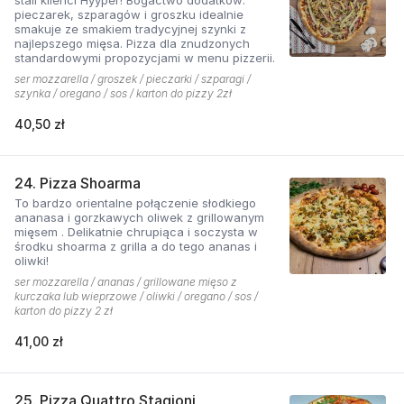
pieczarek, szparagów i groszku idealnie
smakuje ze smakiem tradycyjnej szynki z
najlepszego mięsa. Pizza dla znudzonych
standardowymi propozycjami w menu pizzerii.
ser mozzarella / groszek / pieczarki / szparagi /
szynka / oregano / sos / karton do pizzy 2zł
40,50 zł
24. Pizza Shoarma
To bardzo orientalne połączenie słodkiego
ananasa i gorzkawych oliwek z grillowanym
mięsem . Delikatnie chrupiąca i soczysta w
środku shoarma z grilla a do tego ananas i
oliwki!
ser mozzarella / ananas / grillowane mięso z
kurczaka lub wieprzowe / oliwki / oregano / sos /
karton do pizzy 2 zł
41,00 zł
25. Pizza Quattro Stagioni