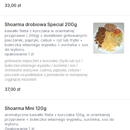
33,00 zł
Shoarma drobiowa Special 200g
kawałki fileta z kurczaka w orientalnej
przyprawie ( 200g) z dodatkiem grillowanych:
pieczarek, papryki, cebuli + ryż lub frytki +
bułeczka własnego wypieku + surówka + sos
do wyboru.
opakowanie 1 zł
grillowane mięso filet z kurczaka / frytki lub ryż /
bułeczka własnego wypieku / surówka / sos /
Grillowane warzywa: cukinia, papryka, cebula i
pieczarki na podkładzie z pomidorów w roztopionej
ciągnącej mozarelli.
37,00 zł
Shoarma Mini 120g
aromatyczne kawałki fileta z kurczaka 120g, w orientalnej
przyprawie + bułeczka własnego wypieku, surówka, sos do
wyboru.
Opakowanie 1 zł