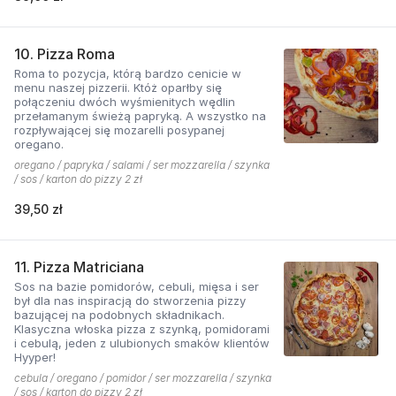
10. Pizza Roma
Roma to pozycja, którą bardzo cenicie w
menu naszej pizzerii. Któż oparłby się
połączeniu dwóch wyśmienitych wędlin
przełamanym świeżą papryką. A wszystko na
rozpływającej się mozarelli posypanej
oregano.
oregano / papryka / salami / ser mozzarella / szynka
/ sos / karton do pizzy 2 zł
39,50 zł
11. Pizza Matriciana
Sos na bazie pomidorów, cebuli, mięsa i ser
był dla nas inspiracją do stworzenia pizzy
bazującej na podobnych składnikach.
Klasyczna włoska pizza z szynką, pomidorami
i cebulą, jeden z ulubionych smaków klientów
Hyyper!
cebula / oregano / pomidor / ser mozzarella / szynka
/ sos / karton do pizzy 2 zł