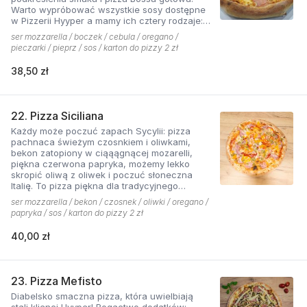
Warto wypróbować wszystkie sosy dostępne
w Pizzerii Hyyper a mamy ich cztery rodzaje:
pomidorowy łagodny, pomidorowy pikantny,
ser mozzarella / boczek / cebula / oregano /
jogurtowo-czosnkowy oraz sos słodko-
pieczarki / pieprz / sos / karton do pizzy 2 zł
kwaśny , każdy niepowtarzalny w smaku.
38,50 zł
22. Pizza Siciliana
Każdy może poczuć zapach Sycylii: pizza
pachnaca świeżym czosnkiem i oliwkami,
bekon zatopiony w ciąąągnącej mozarelli,
piękna czerwona papryka, możemy lekko
skropić oliwą z oliwek i poczuć słoneczna
Italię. To pizza piękna dla tradycyjnego
podniebienia
ser mozzarella / bekon / czosnek / oliwki / oregano /
papryka / sos / karton do pizzy 2 zł
40,00 zł
23. Pizza Mefisto
Diabelsko smaczna pizza, która uwielbiają
stali klienci Hyyper! Bogactwo dodatków: