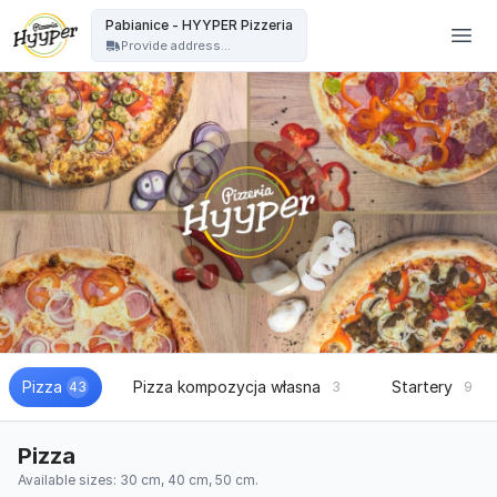
HYYPER Pizzeria - Pabianice - HYYPER Pizzeria
Pabianice - HYYPER Pizzeria
Provide address...
Pizza
Pizza kompozycja własna
Startery
43
3
9
Pizza
Available sizes: 30 cm, 40 cm, 50 cm.