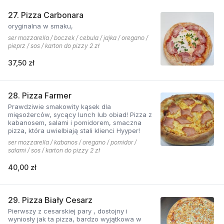
27. Pizza Carbonara
oryginalna w smaku,
ser mozzarella / boczek / cebula / jajka / oregano /
pieprz / sos / karton do pizzy 2 zł
37,50 zł
28. Pizza Farmer
Prawdziwie smakowity kąsek dla
mięsożerców, sycący lunch lub obiad! Pizza z
kabanosem, salami i pomidorem, smaczna
pizza, która uwielbiają stali klienci Hyyper!
ser mozzarella / kabanos / oregano / pomidor /
salami / sos / karton do pizzy 2 zł
40,00 zł
29. Pizza Biały Cesarz
Pierwszy z cesarskiej pary , dostojny i
wyniosły jak ta pizza, bardzo wyjątkowa w