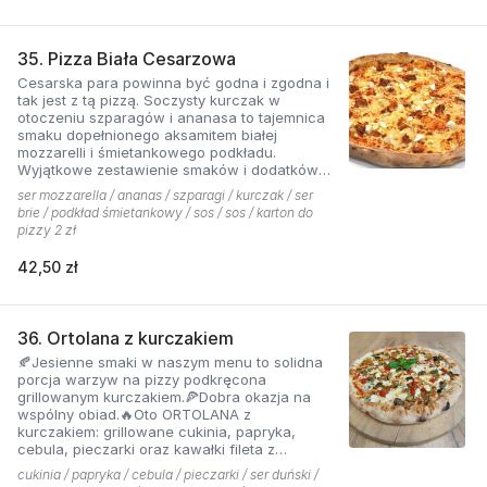
35. Pizza Biała Cesarzowa
Cesarska para powinna być godna i zgodna i
tak jest z tą pizzą. Soczysty kurczak w
otoczeniu szparagów i ananasa to tajemnica
smaku dopełnionego aksamitem białej
mozzarelli i śmietankowego podkładu.
Wyjątkowe zestawienie smaków i dodatków
które tworzą jedną z najchętniej zamawianych
ser mozzarella / ananas / szparagi / kurczak / ser
pizzy z menu pizzerii Hyyper
brie / podkład śmietankowy / sos / sos / karton do
pizzy 2 zł
42,50 zł
36. Ortolana z kurczakiem
🍂Jesienne smaki w naszym menu to solidna
porcja warzyw na pizzy podkręcona
grillowanym kurczakiem.🍕Dobra okazja na
wspólny obiad.🔥Oto ORTOLANA z
kurczakiem: grillowane cukinia, papryka,
cebula, pieczarki oraz kawałki fileta z
dodatkiem sera z niebieską pleśnią.
cukinia / papryka / cebula / pieczarki / ser duński /