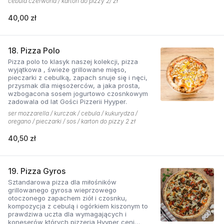
cebula czerwona / karton do pizzy 2/ zł
współgra z przypieczoną czerwoną cebulką,
a także oliwki czarne, które nadają pizzy
40,00 zł
wyjątkowo greckiego charakteru. Jest to pizza
dla miłośników wyjątkowych smaków, którzy
nie boją się poznawać nowych połączeń.
18. Pizza Polo
Pizza polo to klasyk naszej kolekcji, pizza
wyjątkowa , świeże grillowane mięso,
pieczarki z cebulką, zapach snuje się i nęci,
przysmak dla mięsożerców, a jaka prosta,
wzbogacona sosem jogurtowo czosnkowym
zadowala od lat Gości Pizzerii Hyyper.
ser mozzarella / kurczak / cebula / kukurydza /
oregano / pieczarki / sos / karton do pizzy 2 zł
40,50 zł
19. Pizza Gyros
Sztandarowa pizza dla miłośników
grillowanego gyrosa wieprzowego
otoczonego zapachem ziół i czosnku,
kompozycja z cebulą i ogórkiem kiszonym to
prawdziwa uczta dla wymagających i
koneserów których pizzeria Hyyper ceni