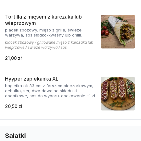
Tortilla z mięsem z kurczaka lub
wieprzowym
placek zbożowy, mięso z grilla, świeże
warzywa, sos słodko-kwaśny lub chilli.
placek zbożowy / grillowane mięso z kurczaka lub
wieprzowe / świeże warzywa / sos
21,00 zł
Hyyper zapiekanka XL
bagietka ok 33 cm z farszem pieczarkowym,
cebulka, ser, dwa dowolne składniki
dodatkowe, sos do wyboru. opakowanie =1 zł
20,50 zł
Sałatki