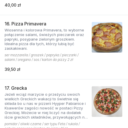
40,00 zł
16. Pizza Primavera
Wiosenna i kolorowa Primavera, to wyborne
połączenie salami, świeżych pieczarek oraz
papryki, posypane zielonym groszkiem.
Idealna pizza dla tych, którzy lubią być
zaskakiwani.
ser mozzarella / groszek / papryka / pieczarki /
salami / oregano / sos / karton do pizzy 2 zł
39,50 zł
17. Grecka
Jeżeli wciąż marzycie o przeżyciu swoich
wielkich Greckich wakacji to świetnie się
składa bo u nas w pizzerii Hyyper Pabianice i
Ksawerów zagości nowość w postaci Pizzy
Greckiej. Możecie w niej liczyć na dodatek
iście greckich składników, przywołujących na
myśl piaszczyste plaże i ciepły klimat - ser
pomidor / oliwki czarne / ser typu Feta / rukola /
typu feta, którego oryginalny smak doskonale