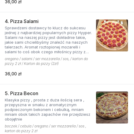
36,00 zł
4. Pizza Salami
Sprawdzeni dostawcy to klucz do sukcesu
jednej z najbardziej popularnych pizzy Hyyper.
Salami na naszej pizzy jest dokładnie takie,
jakie sami chcielibyśmy znaleźć na naszych
talerzach. Aromat roztopionej mozarelli i
salami to coś obok czego miłośnicy pizzy z
mięsem nie przejdą obojętnie!
oregano / salami / ser mozzarella / sos, / karton do
pizzy 2 zł / Karton do pizzy (2zł)
36,00 zł
5. Pizza Becon
Klasyka pizzy , prosta z duża ilością sera ,
przepyszna w smaku z aromatycznym
podpieczonym bekonem i cebulką, mniam
mniam obok takich zapachów nie przejdziesz
obojętnie
boczek / cebula / oregano / ser mozzarella / sos ,
karton do pizzy 2 zł