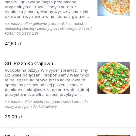
smaku : grillowane mięso przełamane
oryginalnym ostrawo-słonym serem z
niebieską pleśnia, Mocny wyraźny smak jak
czerwone wytrawne wino, jedna z gwiazd
kolekcji pizzerii Hyyper.
ser mozzarella / grillowany kurczak / ser duński z
niebieską pleśnią / zielony groszek / oregano / sos /
karton do pizzy 2 zł
41,50 zł
30. Pizza Koktajlowa
Ruccola na pizzy? W Hyyper sprawdzilliśmy
już wiele połączeń i proponujemy Wam tylko
te najlepsze. Kolorowa pizza Koktajlowa to
specjalny przepis naszej pizzerii: słodkie
pomidorki koktajlowe zatopione w delikatnej
puszystej mozarelli a całość przykryta
ostrawą w smaku sałatą! To bardzo włoska w
ser mozzarella / rukola / oregano / sos / karton do
smaku i wyglądzie pizza.
pizzy 2 zł / pomidor koktajlowy
39,00 zł