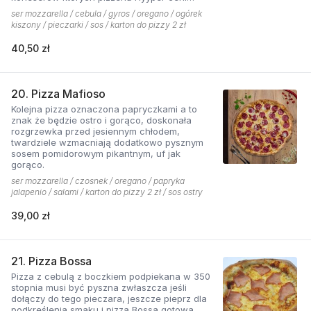
najbardziej. . Chodzą słuchy, że gyros Hyyper
ser mozzarella / cebula / gyros / oregano / ogórek
jest najlepszy w mieście
kiszony / pieczarki / sos / karton do pizzy 2 zł
40,50 zł
20. Pizza Mafioso
Kolejna pizza oznaczona papryczkami a to
znak że będzie ostro i gorąco, doskonała
rozgrzewka przed jesiennym chłodem,
twardziele wzmacniają dodatkowo pysznym
sosem pomidorowym pikantnym, uf jak
gorąco.
ser mozzarella / czosnek / oregano / papryka
jalapenio / salami / karton do pizzy 2 zł / sos ostry
39,00 zł
21. Pizza Bossa
Pizza z cebulą z boczkiem podpiekana w 350
stopnia musi być pyszna zwłaszcza jeśli
dołączy do tego pieczara, jeszcze pieprz dla
podkreślenia smaku i pizza Bossa gotowa.