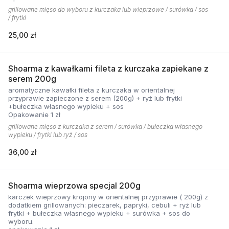
grillowane mięso do wyboru z kurczaka lub wieprzowe / surówka / sos
/ frytki
25,00 zł
Shoarma z kawałkami fileta z kurczaka zapiekane z
serem 200g
aromatyczne kawałki fileta z kurczaka w orientalnej
przyprawie zapieczone z serem (200g) + ryż lub frytki
+bułeczka własnego wypieku + sos
Opakowanie 1 zł
grillowane mięso z kurczaka z serem / surówka / bułeczka własnego
wypieku / frytki lub ryż / sos
36,00 zł
Shoarma wieprzowa specjal 200g
karczek wieprzowy krojony w orientalnej przyprawie ( 200g) z
dodatkiem grillowanych: pieczarek, papryki, cebuli + ryż lub
frytki + bułeczka własnego wypieku + surówka + sos do
wyboru.