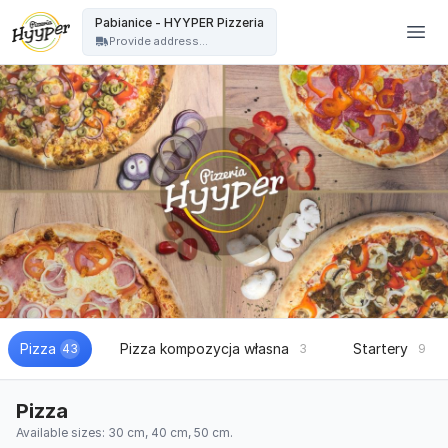
HYYPER Pizzeria - Pabianice - HYYPER Pizzeria
Pabianice - HYYPER Pizzeria
Provide address...
Pizza
Pizza kompozycja własna
Startery
43
3
9
Pizza
Available sizes: 30 cm, 40 cm, 50 cm.