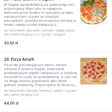
W Hyyper sprawdzilliśmy już wiele połączeń i
proponujemy Wam tylko te najlepsze.
Kolorowa pizza Quattro to specjalny przepis
naszej pizzerii: szynka ze świeżymi
pieczarkami i pomidorem przykryta ostrawą w
smaku sałatą rucolla! Najlepsza z
czosnkowym sosem według naszej receptury
ser mozzarella / pieczarki / pomidor / sałata rukola /
sos / karton do pizzy 2 zł / szynka / oregano
40,50 zł
26. Pizza Amalfi
Pizza dla potrzebujących kalorii, bardzo
ceniona w kolekcji Hyyper, połączenie
podstawowych wędlin zatopionych w śnieżnej
mozarelli to uczta dla podniebienia, w sam raz
na długą zimowe popołudnie albo letnie
grillowe weekendy, Proponujemy do tej pizzy
sos pomidorowy pikantny z dodatkiem cebuli.
ser mozzarella / boczek / kabanos / salami / szynka /
sos / karton do pizzy 2 zł
44,00 zł