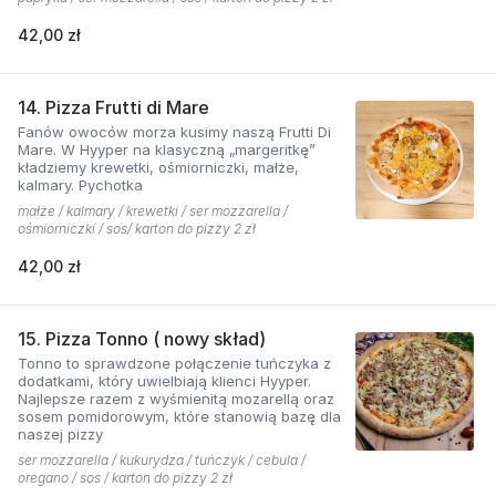
42,00 zł
14. Pizza Frutti di Mare
Fanów owoców morza kusimy naszą Frutti Di
Mare. W Hyyper na klasyczną „margeritkę”
kładziemy krewetki, ośmiorniczki, małże,
kalmary. Pychotka
małże / kalmary / krewetki / ser mozzarella /
ośmiorniczki / sos/ karton do pizzy 2 zł
42,00 zł
15. Pizza Tonno ( nowy skład)
Tonno to sprawdzone połączenie tuńczyka z
dodatkami, który uwielbiają klienci Hyyper.
Najlepsze razem z wyśmienitą mozarellą oraz
sosem pomidorowym, które stanowią bazę dla
naszej pizzy
ser mozzarella / kukurydza / tuńczyk / cebula /
oregano / sos / karton do pizzy 2 zł