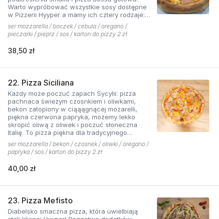
Warto wypróbować wszystkie sosy dostępne
w Pizzerii Hyyper a mamy ich cztery rodzaje:
pomidorowy łagodny, pomidorowy pikantny,
ser mozzarella / boczek / cebula / oregano /
jogurtowo-czosnkowy oraz sos słodko-
pieczarki / pieprz / sos / karton do pizzy 2 zł
kwaśny , każdy niepowtarzalny w smaku.
38,50 zł
22. Pizza Siciliana
Każdy może poczuć zapach Sycylii: pizza
pachnaca świeżym czosnkiem i oliwkami,
bekon zatopiony w ciąąągnącej mozarelli,
piękna czerwona papryka, możemy lekko
skropić oliwą z oliwek i poczuć słoneczna
Italię. To pizza piękna dla tradycyjnego
podniebienia
ser mozzarella / bekon / czosnek / oliwki / oregano /
papryka / sos / karton do pizzy 2 zł
40,00 zł
23. Pizza Mefisto
Diabelsko smaczna pizza, która uwielbiają
stali klienci Hyyper! Bogactwo dodatków: