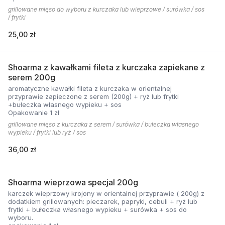
grillowane mięso do wyboru z kurczaka lub wieprzowe / surówka / sos
/ frytki
25,00 zł
Shoarma z kawałkami fileta z kurczaka zapiekane z
serem 200g
aromatyczne kawałki fileta z kurczaka w orientalnej
przyprawie zapieczone z serem (200g) + ryż lub frytki
+bułeczka własnego wypieku + sos
Opakowanie 1 zł
grillowane mięso z kurczaka z serem / surówka / bułeczka własnego
wypieku / frytki lub ryż / sos
36,00 zł
Shoarma wieprzowa specjal 200g
karczek wieprzowy krojony w orientalnej przyprawie ( 200g) z
dodatkiem grillowanych: pieczarek, papryki, cebuli + ryż lub
frytki + bułeczka własnego wypieku + surówka + sos do
wyboru.