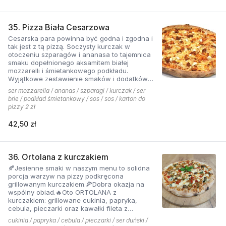
35. Pizza Biała Cesarzowa
Cesarska para powinna być godna i zgodna i
tak jest z tą pizzą. Soczysty kurczak w
otoczeniu szparagów i ananasa to tajemnica
smaku dopełnionego aksamitem białej
mozzarelli i śmietankowego podkładu.
Wyjątkowe zestawienie smaków i dodatków
które tworzą jedną z najchętniej zamawianych
ser mozzarella / ananas / szparagi / kurczak / ser
pizzy z menu pizzerii Hyyper
brie / podkład śmietankowy / sos / sos / karton do
pizzy 2 zł
42,50 zł
36. Ortolana z kurczakiem
🍂Jesienne smaki w naszym menu to solidna
porcja warzyw na pizzy podkręcona
grillowanym kurczakiem.🍕Dobra okazja na
wspólny obiad.🔥Oto ORTOLANA z
kurczakiem: grillowane cukinia, papryka,
cebula, pieczarki oraz kawałki fileta z
dodatkiem sera z niebieską pleśnią.
cukinia / papryka / cebula / pieczarki / ser duński /