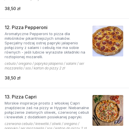
38,50 zł
12. Pizza Pepperoni
Aromatyczne Pepperoni to pizza dla
miłośników pikantniejszych smaków.
Specjalny rodzaj ostrej papryki jalapenio
połączony z salami i cebulą nie ma sobie
równych - jeśli lubicie wyraziste składniki na
roztopionej mozarelli.
cebula / oregano / papryka jalapenio / salami / ser
mozzarella / sos / karton do pizzy 2 zł
38,50 zł
13. Pizza Capri
Morskie inspiracje prosto z włoskiej Capri
znajdziecie zaś na pizzy w Hyyper. Niebanalne
połączenie zielonych oliwek, czerwonej cebuli
i krewetek z dodatkiem posiekanej papryki.
czerwona cebula / krewetki / oliwki / oregano /
papryka / ser mozzarella / sos / karton do pizzy 2 zł