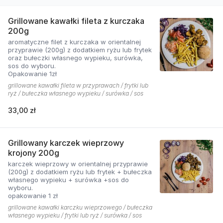
Grillowane kawałki fileta z kurczaka
200g
aromatyczne filet z kurczaka w orientalnej
przyprawie (200g) z dodatkiem ryżu lub frytek
oraz bułeczki własnego wypieku, surówka,
sos do wyboru.
Opakowanie 1zł
grillowane kawałki fileta w przyprawach / frytki lub
ryż / bułeczka własnego wypieku / surówka / sos
33,00 zł
Grillowany karczek wieprzowy
krojony 200g
karczek wieprzowy w orientalnej przyprawie
(200g) z dodatkiem ryżu lub frytek + bułeczka
własnego wypieku + surówka +sos do
wyboru.
opakowanie 1 zł
grillowane kawałki karczku wieprzowego / bułeczka
własnego wypieku / frytki lub ryż / surówka / sos