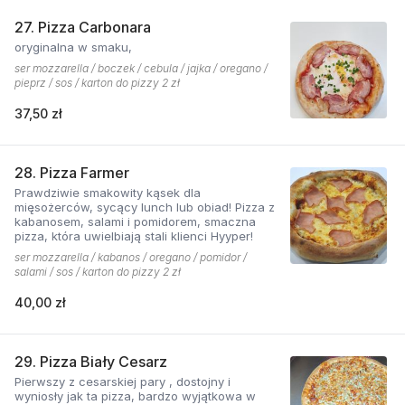
27. Pizza Carbonara
oryginalna w smaku,
ser mozzarella / boczek / cebula / jajka / oregano /
pieprz / sos / karton do pizzy 2 zł
37,50 zł
28. Pizza Farmer
Prawdziwie smakowity kąsek dla
mięsożerców, sycący lunch lub obiad! Pizza z
kabanosem, salami i pomidorem, smaczna
pizza, która uwielbiają stali klienci Hyyper!
ser mozzarella / kabanos / oregano / pomidor /
salami / sos / karton do pizzy 2 zł
40,00 zł
29. Pizza Biały Cesarz
Pierwszy z cesarskiej pary , dostojny i
wyniosły jak ta pizza, bardzo wyjątkowa w