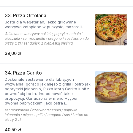
33. Pizza Ortolana
uczta dla wegetarian, lekko grilowane
warzywa zatopione w puszystej mozarelli.
Grillowane warzywa: cukinia, papryka, cebula i
pieczarki / ser mozarella / oregano / sos / karton do
pizzy 2 zł / ser duński z niebieską pleśnią
39,00 zł
34. Pizza Carlito
Doskonałe zestawienie dla lubiących
wyzwania, gorąco jak mięso z grilla i ostro jak
papryczki jalapenio, Pizza którą Carlito lubił z
pewnością bo trudno odmówić takiej
propozycji. Oznaczona w menu Hyyper
dwoma papryczkami jako ostra i
niebezpieczna.
ser mozzarella / czerwona cebula / papryka
jalapenio / mięso z grilla / oregano / sos / karton do
pizzy 2 zł
40,50 zł