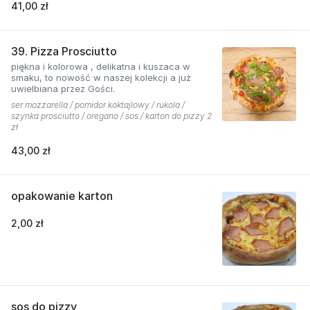
41,00 zł
grillowanego boczku. Jest to pizza dla
miłośników wyjątkowych smaków, którzy nie
boją się poznawać nowych połączeń.
39. Pizza Prosciutto
piękna i kolorowa , delikatna i kuszaca w
smaku, to nowość w naszej kolekcji a już
uwielbiana przez Gości.
ser mozzarella / pomidor koktajlowy / rukola /
szynka prosciutto / oregano / sos / karton do pizzy 2
zł
43,00 zł
opakowanie karton
2,00 zł
sos do pizzy