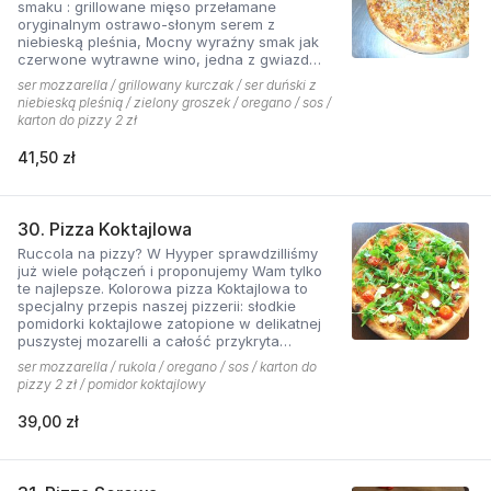
smaku : grillowane mięso przełamane
oryginalnym ostrawo-słonym serem z
niebieską pleśnia, Mocny wyraźny smak jak
czerwone wytrawne wino, jedna z gwiazd
kolekcji pizzerii Hyyper.
ser mozzarella / grillowany kurczak / ser duński z
niebieską pleśnią / zielony groszek / oregano / sos /
karton do pizzy 2 zł
41,50 zł
30. Pizza Koktajlowa
Ruccola na pizzy? W Hyyper sprawdzilliśmy
już wiele połączeń i proponujemy Wam tylko
te najlepsze. Kolorowa pizza Koktajlowa to
specjalny przepis naszej pizzerii: słodkie
pomidorki koktajlowe zatopione w delikatnej
puszystej mozarelli a całość przykryta
ostrawą w smaku sałatą! To bardzo włoska w
ser mozzarella / rukola / oregano / sos / karton do
smaku i wyglądzie pizza.
pizzy 2 zł / pomidor koktajlowy
39,00 zł