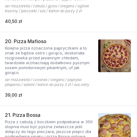
najbardziej. . Chodzą słuchy, że gyros Hyyper
ser mozzarella / cebula / gyros / oregano / ogórek
jest najlepszy w mieście
kiszony / pieczarki / sos / karton do pizzy 2 zł
40,50 zł
20. Pizza Mafioso
Kolejna pizza oznaczona papryczkami a to
znak że będzie ostro i gorąco, doskonała
rozgrzewka przed jesiennym chłodem,
twardziele wzmacniają dodatkowo pysznym
sosem pomidorowym pikantnym, uf jak
gorąco.
ser mozzarella / czosnek / oregano / papryka
jalapenio / salami / karton do pizzy 2 zł / sos ostry
39,00 zł
21. Pizza Bossa
Pizza z cebulą z boczkiem podpiekana w 350
stopnia musi być pyszna zwłaszcza jeśli
dołączy do tego pieczara, jeszcze pieprz dla
podkreślenia smaku i pizza Bossa gotowa.