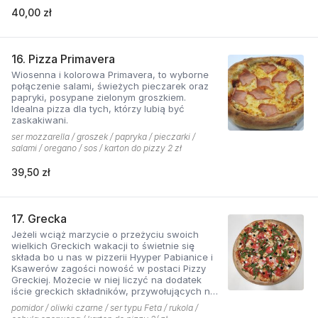
40,00 zł
16. Pizza Primavera
Wiosenna i kolorowa Primavera, to wyborne
połączenie salami, świeżych pieczarek oraz
papryki, posypane zielonym groszkiem.
Idealna pizza dla tych, którzy lubią być
zaskakiwani.
ser mozzarella / groszek / papryka / pieczarki /
salami / oregano / sos / karton do pizzy 2 zł
39,50 zł
17. Grecka
Jeżeli wciąż marzycie o przeżyciu swoich
wielkich Greckich wakacji to świetnie się
składa bo u nas w pizzerii Hyyper Pabianice i
Ksawerów zagości nowość w postaci Pizzy
Greckiej. Możecie w niej liczyć na dodatek
iście greckich składników, przywołujących na
myśl piaszczyste plaże i ciepły klimat - ser
pomidor / oliwki czarne / ser typu Feta / rukola /
typu feta, którego oryginalny smak doskonale