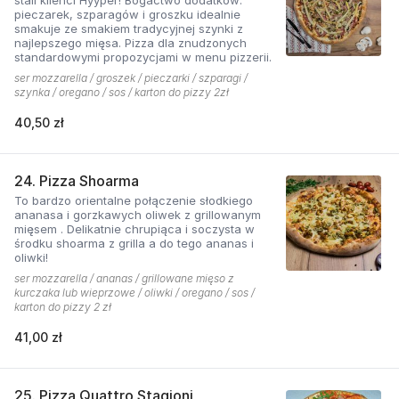
pieczarek, szparagów i groszku idealnie
smakuje ze smakiem tradycyjnej szynki z
najlepszego mięsa. Pizza dla znudzonych
standardowymi propozycjami w menu pizzerii.
ser mozzarella / groszek / pieczarki / szparagi /
szynka / oregano / sos / karton do pizzy 2zł
40,50 zł
24. Pizza Shoarma
To bardzo orientalne połączenie słodkiego
ananasa i gorzkawych oliwek z grillowanym
mięsem . Delikatnie chrupiąca i soczysta w
środku shoarma z grilla a do tego ananas i
oliwki!
ser mozzarella / ananas / grillowane mięso z
kurczaka lub wieprzowe / oliwki / oregano / sos /
karton do pizzy 2 zł
41,00 zł
25. Pizza Quattro Stagioni