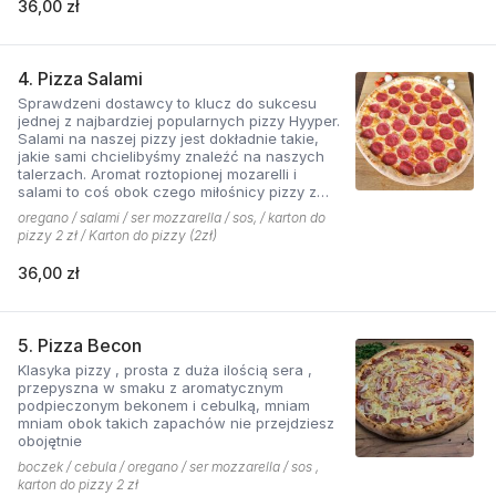
36,00 zł
4. Pizza Salami
Sprawdzeni dostawcy to klucz do sukcesu
jednej z najbardziej popularnych pizzy Hyyper.
Salami na naszej pizzy jest dokładnie takie,
jakie sami chcielibyśmy znaleźć na naszych
talerzach. Aromat roztopionej mozarelli i
salami to coś obok czego miłośnicy pizzy z
mięsem nie przejdą obojętnie!
oregano / salami / ser mozzarella / sos, / karton do
pizzy 2 zł / Karton do pizzy (2zł)
36,00 zł
5. Pizza Becon
Klasyka pizzy , prosta z duża ilością sera ,
przepyszna w smaku z aromatycznym
podpieczonym bekonem i cebulką, mniam
mniam obok takich zapachów nie przejdziesz
obojętnie
boczek / cebula / oregano / ser mozzarella / sos ,
karton do pizzy 2 zł