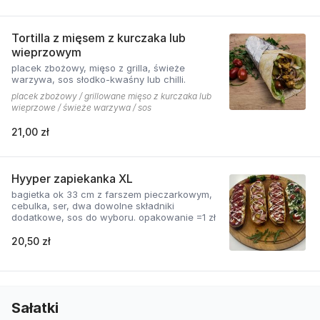
Tortilla z mięsem z kurczaka lub
wieprzowym
placek zbożowy, mięso z grilla, świeże
warzywa, sos słodko-kwaśny lub chilli.
placek zbożowy / grillowane mięso z kurczaka lub
wieprzowe / świeże warzywa / sos
21,00 zł
Hyyper zapiekanka XL
bagietka ok 33 cm z farszem pieczarkowym,
cebulka, ser, dwa dowolne składniki
dodatkowe, sos do wyboru. opakowanie =1 zł
20,50 zł
Sałatki