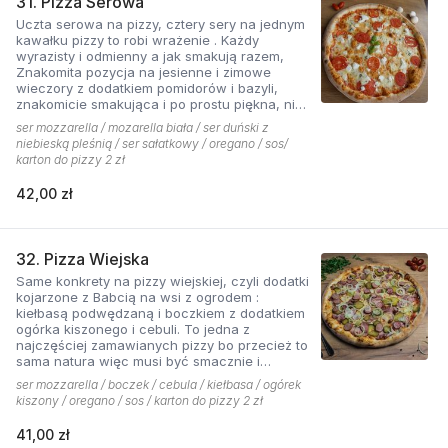
31. Pizza Serowa
Uczta serowa na pizzy, cztery sery na jednym
kawałku pizzy to robi wrażenie . Każdy
wyrazisty i odmienny a jak smakują razem,
Znakomita pozycja na jesienne i zimowe
wieczory z dodatkiem pomidorów i bazyli,
znakomicie smakująca i po prostu piękna, nie
sposób się oprzeć pokusie .
ser mozzarella / mozarella biała / ser duński z
niebieską pleśnią / ser sałatkowy / oregano / sos/
karton do pizzy 2 zł
42,00 zł
32. Pizza Wiejska
Same konkrety na pizzy wiejskiej, czyli dodatki
kojarzone z Babcią na wsi z ogrodem :
kiełbasą podwędzaną i boczkiem z dodatkiem
ogórka kiszonego i cebuli. To jedna z
najczęściej zamawianych pizzy bo przecież to
sama natura więc musi być smacznie i
naturalne . Najlepsza jest z sosem ostrym
ser mozzarella / boczek / cebula / kiełbasa / ogórek
pomidorowym!
kiszony / oregano / sos / karton do pizzy 2 zł
41,00 zł