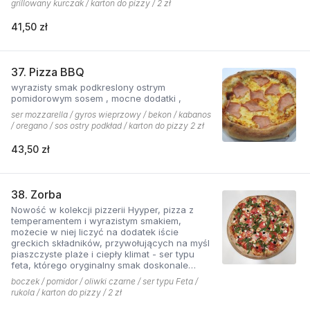
grillowany kurczak / karton do pizzy / 2 zł
41,50 zł
37. Pizza BBQ
wyrazisty smak podkreslony ostrym
pomidorowym sosem , mocne dodatki ,
ser mozzarella / gyros wieprzowy / bekon / kabanos
/ oregano / sos ostry podkład / karton do pizzy 2 zł
43,50 zł
38. Zorba
Nowość w kolekcji pizzerii Hyyper, pizza z
temperamentem i wyrazistym smakiem,
możecie w niej liczyć na dodatek iście
greckich składników, przywołujących na myśl
piaszczyste plaże i ciepły klimat - ser typu
feta, którego oryginalny smak doskonale
współgra z przypieczoną czerwoną cebulką,
boczek / pomidor / oliwki czarne / ser typu Feta /
a także oliwki czarne, które nadają pizzy
rukola / karton do pizzy / 2 zł
wyjątkowo greckiego charakteru, wszystko to
podkręcone zapachem i smakiem