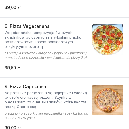
39,00 zł
8. Pizza Vegetariana
Wegetariańska kompozycja świeżych
składników położonych na włoskim placku
posmarowanym sosem pomidorowymi i
przykrytym mozarellą
cebula / kukurydza / oregano / papryka / pieczarki /
pomidor / ser mozzarella / sos / karton do pizzy 2 zł
39,50 zł
9. Pizza Capriciosa
Najprostsze połączenia są najlepsze i wiedzą
to szefowie naszej pizzerii. Szynka z
pieczarkami to duet składników, które tworzą
naszą Capriciosę
oregano / pieczarki / ser mozzarella / sos / karton do
pizzy 2 zł / szynka
39,00 zł