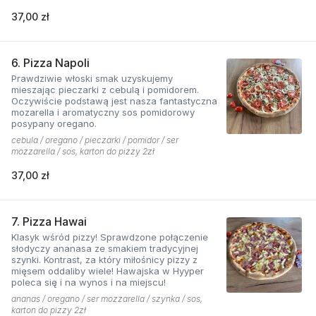
37,00 zł
6. Pizza Napoli
Prawdziwie włoski smak uzyskujemy
mieszając pieczarki z cebulą i pomidorem.
Oczywiście podstawą jest nasza fantastyczna
mozarella i aromatyczny sos pomidorowy
posypany oregano.
cebula / oregano / pieczarki / pomidor / ser
mozzarella / sos, karton do pizzy 2zł
37,00 zł
7. Pizza Hawai
Klasyk wśród pizzy! Sprawdzone połączenie
słodyczy ananasa ze smakiem tradycyjnej
szynki. Kontrast, za który miłośnicy pizzy z
mięsem oddaliby wiele! Hawajska w Hyyper
poleca się i na wynos i na miejscu!
ananas / oregano / ser mozzarella / szynka / sos,
karton do pizzy 2zł