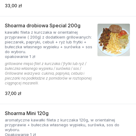
33,00 zł
Shoarma drobiowa Special 200g
kawałki fileta z kurczaka w orientalnej
przyprawie ( 200g) z dodatkiem grillowanych:
pieczarek, papryki, cebuli + ryż lub frytki +
bułeczka własnego wypieku + surówka + sos
do wyboru.
opakowanie 1 zł
grillowane mięso filet z kurczaka / frytki lub ryż /
bułeczka własnego wypieku / surówka / sos /
Grillowane warzywa: cukinia, papryka, cebula i
pieczarki na podkładzie z pomidorów w roztopionej
ciągnącej mozarelli.
37,00 zł
Shoarma Mini 120g
aromatyczne kawałki fileta z kurczaka 120g, w orientalnej
przyprawie + bułeczka własnego wypieku, surówka, sos do
wyboru.
Opakowanie 1 zł