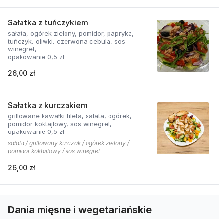
Sałatka z tuńczykiem
sałata, ogórek zielony, pomidor, papryka,
tuńczyk, oliwki, czerwona cebula, sos
winegret,
opakowanie 0,5 zł
26,00 zł
Sałatka z kurczakiem
grillowane kawałki fileta, sałata, ogórek,
pomidor koktajlowy, sos winegret,
opakowanie 0,5 zł
sałata / grillowany kurczak / ogórek zielony /
pomidor koktajlowy / sos winegret
26,00 zł
Dania mięsne i wegetariańskie