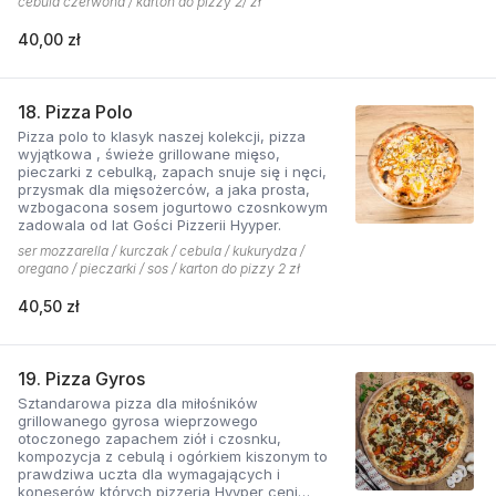
cebula czerwona / karton do pizzy 2/ zł
współgra z przypieczoną czerwoną cebulką,
a także oliwki czarne, które nadają pizzy
40,00 zł
wyjątkowo greckiego charakteru. Jest to pizza
dla miłośników wyjątkowych smaków, którzy
nie boją się poznawać nowych połączeń.
18. Pizza Polo
Pizza polo to klasyk naszej kolekcji, pizza
wyjątkowa , świeże grillowane mięso,
pieczarki z cebulką, zapach snuje się i nęci,
przysmak dla mięsożerców, a jaka prosta,
wzbogacona sosem jogurtowo czosnkowym
zadowala od lat Gości Pizzerii Hyyper.
ser mozzarella / kurczak / cebula / kukurydza /
oregano / pieczarki / sos / karton do pizzy 2 zł
40,50 zł
19. Pizza Gyros
Sztandarowa pizza dla miłośników
grillowanego gyrosa wieprzowego
otoczonego zapachem ziół i czosnku,
kompozycja z cebulą i ogórkiem kiszonym to
prawdziwa uczta dla wymagających i
koneserów których pizzeria Hyyper ceni