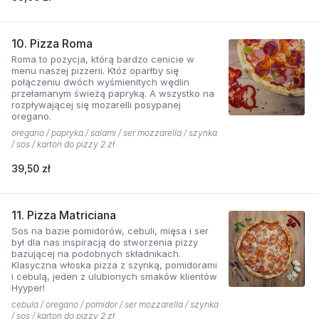
10. Pizza Roma
Roma to pozycja, którą bardzo cenicie w
menu naszej pizzerii. Któż oparłby się
połączeniu dwóch wyśmienitych wędlin
przełamanym świeżą papryką. A wszystko na
rozpływającej się mozarelli posypanej
oregano.
oregano / papryka / salami / ser mozzarella / szynka
/ sos / karton do pizzy 2 zł
39,50 zł
11. Pizza Matriciana
Sos na bazie pomidorów, cebuli, mięsa i ser
był dla nas inspiracją do stworzenia pizzy
bazującej na podobnych składnikach.
Klasyczna włoska pizza z szynką, pomidorami
i cebulą, jeden z ulubionych smaków klientów
Hyyper!
cebula / oregano / pomidor / ser mozzarella / szynka
/ sos / karton do pizzy 2 zł