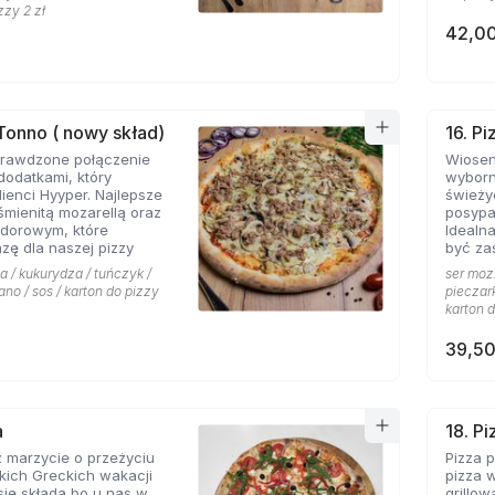
zzy 2 zł
42,00
 Tonno ( nowy skład)
16. P
prawdzone połączenie
Wiosen
dodatkami, który
wyborn
lienci Hyyper. Najlepsze
świeży
mienitą mozarellą oraz
posypa
dorowym, które
Idealna
zę dla naszej pizzy
być za
a / kukurydza / tuńczyk /
ser mozz
ano / sos / karton do pizzy
pieczark
karton d
39,50
a
18. Pi
ż marzycie o przeżyciu
Pizza p
kich Greckich wakacji
pizza 
 składa bo u nas w
grillow