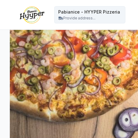
HYYPER Pizzeria - Pabianice - HYYPER Pizzeria
Pabianice - HYYPER Pizzeria
Provide address...