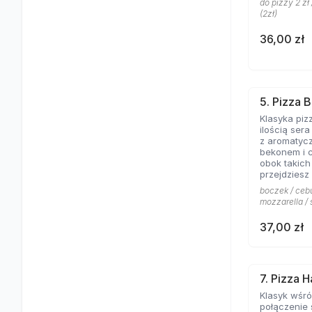
do pizzy 2 zł
(2zł)
36,00 zł
5. Pizza 
Klasyka piz
ilością ser
z aromatyc
bekonem i 
obok takich zapachów nie
przejdziesz
boczek / cebu
mozzarella / 
37,00 zł
7. Pizza 
Klasyk wśr
połączenie