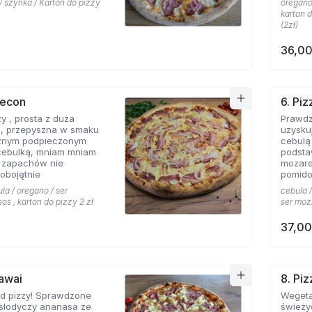
 / szynka / Karton do pizzy
oregano 
salami
karton d
pizzy 
(2zł)
obojętn
36,00
Becon
6. Piz
zy , prosta z duża
Prawdz
a , przepyszna w smaku
uzysku
znym podpieczonym
cebulą
cebulką, mniam mniam
podsta
mozare
 obojętnie
pomido
la / oregano / ser
cebula /
sos , karton do pizzy 2 zł
ser mozz
37,00
Hawai
8. Pi
ód pizzy! Sprawdzone
Wegeta
 słodyczy ananasa ze
świeży