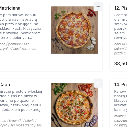
Matriciana
12. P
e pomidorów, cebuli,
Aromat
był dla nas inspiracją
dla mi
ia pizzy bazującej na
smaków
składnikach. Klasyczna
papryk
a z szynką, pomidorami
salami 
eden z ulubionych
równych - jeśli lubic
entów Hyyper!
składni
ano / pomidor / ser
cebula /
szynka / sos / karton do
salami /
pizzy 2 
38,50
Capri
14. Pi
iracje prosto z włoskiej
Fanów
ziecie zaś na pizzy w
naszą 
banalne połączenie
klasyc
liwek, czerwonej cebuli
krewetk
z dodatkiem posiekanej
kalmar
małże / 
la / krewetki / oliwki /
mozzarel
ryka / ser mozzarella / sos
do pizzy