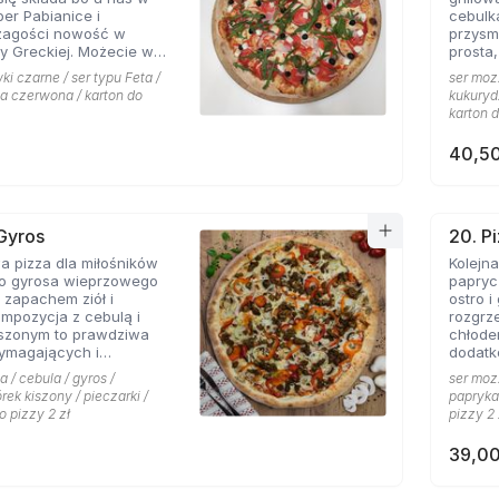
per Pabianice i
cebulką,
zagości nowość w
przysm
zy Greckiej. Możecie w
prosta
na dodatek iście
jogurt
ki czarne / ser typu Feta /
ser mozz
ładników,
od lat 
la czerwona / karton do
kukurydz
cych na myśl
karton d
plaże i ciepły klimat -
a, którego oryginalny
40,50
nale współgra z
ną czerwoną cebulką, a
i czarne, które nadają
kowo greckiego
Jest to pizza dla
 Gyros
20. P
 wyjątkowych smaków,
ników
Kolejn
boją się poznawać
go gyrosa wieprzowego
papryc
ączeń.
zapachem ziół i
ostro i gor
mpozycja z cebulą i
rozgrz
iszonym to prawdziwa
chłode
wymagających i
dodat
tórych pizzeria Hyyper
pomido
a / cebula / gyros /
ser mozz
ziej. . Chodzą słuchy,
gorąco
rek kiszony / pieczarki /
papryka 
yper jest najlepszy w
o pizzy 2 zł
pizzy 2 
39,00