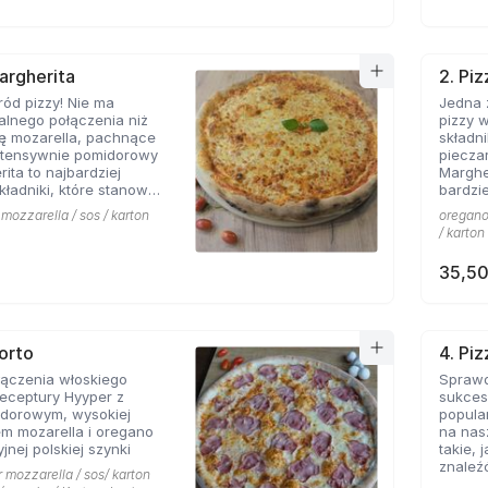
Margherita
2. Piz
ód pizzy! Nie ma
Jedna 
ealnego połączenia niż
pizzy 
ę mozarella, pachnące
składn
intensywnie pomidorowy
piecza
ita to najbardziej
Margher
kładniki, które stanowią
bardzie
zy. Nasza
kolejny
 mozzarella / sos / karton
oregano 
 z pewnością nie ma
pominą
/ karton
ch w okolicy!
włoskiej
35,50
Porto
4. Pi
łączenia włoskiego
Sprawd
eceptury Hyyper z
sukcesu
dorowym, wysokiej
popula
em mozarella i oregano
na nasz
jnej polskiej szynki
takie, 
znaleź
r mozzarella / sos/ karton
Aromat 