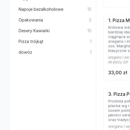
Napoje bezalkoholowe
15
Opakowania
3
1. Pizza 
Królowa wśr
Desery Kawiarki
15
bardziej id
ciągnąca si
Pizza trójkąt
1
oregano i 
sos. Margher
klasyczne s
dowóz
1
bazę każdej piz
oregano / ser
Margherita
do pizzy 2zł
sobie równy
33,00 zł
3. Pizza 
Prostota po
placka wg r
sosem pomi
jakości ser
oraz tradycy
orergano / se