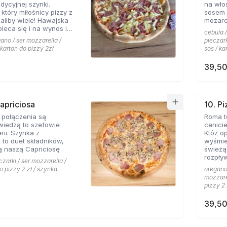
dycyjnej szynki.
na wło
 który miłośnicy pizzy z
sosem 
liby wiele! Hawajska
mozare
leca się i na wynos i
cebula /
ano / ser mozzarella /
pieczark
 karton do pizzy 2zł
sos / ka
39,50
Capriciosa
10. P
 połączenia są
Roma t
 wiedzą to szefowie
cenicie
rii. Szynka z
Któż o
 to duet składników,
wyśmie
ą naszą Capriciosę
świeżą
rozpływ
czarki / ser mozzarella /
posypa
do pizzy 2 zł / szynka
oregano 
mozzarel
pizzy 2 
39,50