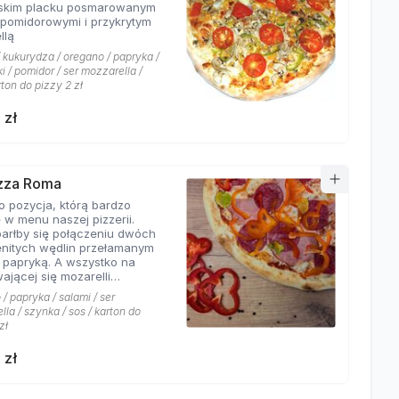
skim placku posmarowanym
pomidorowymi i przykrytym
llą
 kukurydza / oregano / papryka /
i / pomidor / ser mozzarella /
rton do pizzy 2 zł
 zł
izza Roma
o pozycja, którą bardzo
 w menu naszej pizzerii.
parłby się połączeniu dwóch
nitych wędlin przełamanym
 papryką. A wszystko na
ającej się mozarelli
nej oregano.
/ papryka / salami / ser
la / szynka / sos / karton do
zł
 zł