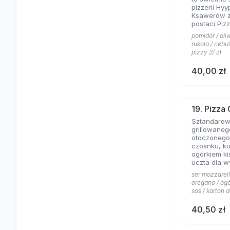
pizzerii Hyy
Ksawerów 
postaci Piz
niej liczyć 
pomidor / oliw
greckich sk
rukola / cebu
przywołują
pizzy 2/ zł
piaszczyste 
ser typu fet
40,00 zł
smak dosko
przypieczo
także oliwk
pizzy wyjąt
charakteru. 
19. Pizza
miłośników
Sztandarowa pizza dla miłoś
którzy nie 
grillowane
nowych poł
otoczonego 
czosnku, ko
ogórkiem k
uczta dla 
koneserów k
ser mozzarell
ceni najbard
oregano / ogó
że gyros Hy
sos / karton d
mieście
40,50 zł