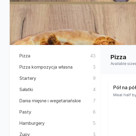
Pizza
43
Pizza
Available size
Pizza kompozycja własna
3
Startery
9
Pół na pó
Sałatki
4
Meal half by
Dania mięsne i wegetariańskie
7
Pasty
6
Hamburgery
5
Zupy
3