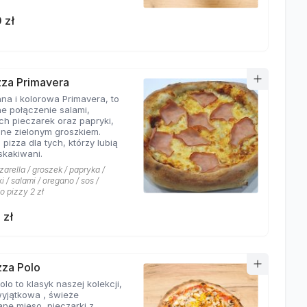
 zł
izza Primavera
na i kolorowa Primavera, to
e połączenie salami,
ch pieczarek oraz papryki,
ne zielonym groszkiem.
 pizza dla tych, którzy lubią
skakiwani.
arella / groszek / papryka /
i / salami / oregano / sos /
o pizzy 2 zł
 zł
zza Polo
olo to klasyk naszej kolekcji,
wyjątkowa , świeże
ane mięso, pieczarki z