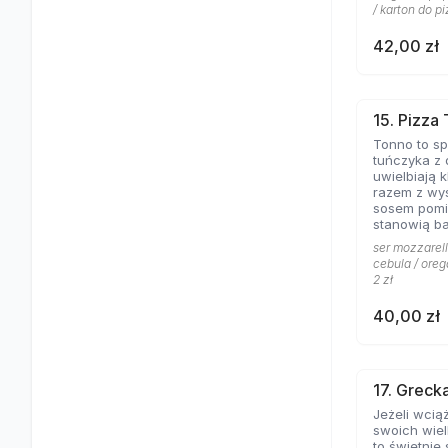
/ karton do pi
42,00 zł
15. Pizza
Tonno to s
tuńczyka z 
uwielbiają k
razem z wyś
sosem pomi
stanowią ba
ser mozzarell
cebula / oreg
2 zł
40,00 zł
17. Greck
Jeżeli wcią
swoich wiel
to świetnie się