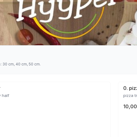
s: 30 cm, 40 cm, 50 cm.
ł
0. piz
 half
pizza t
10,00