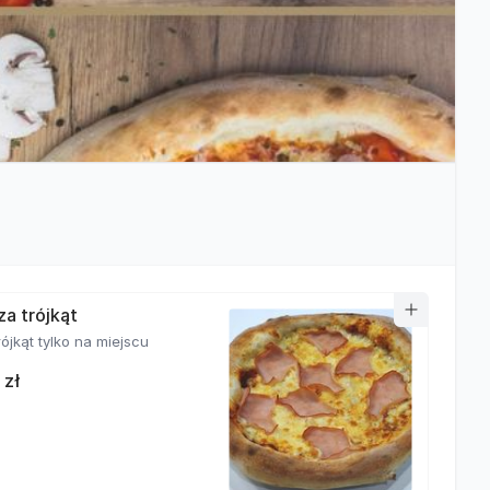
za trójkąt
rójkąt tylko na miejscu
 zł