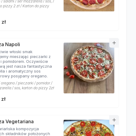
/ salami / ser mozzarella / sos, /
 to coś obok czego miłośnicy
o pizzy 2 zł / Karton do pizzy
z mięsem nie przejdą
ie!
 zł
za Napoli
iwie włoski smak
jemy mieszając pieczarki z
 i pomidorem. Oczywiście
wą jest nasza fantastyczna
lla i aromatyczny sos
rowy posypany oregano.
 oregano / pieczarki / pomidor /
arella / sos, karton do pizzy 2zł
 zł
zza Vegetariana
riańska kompozycja
ch składników położonych