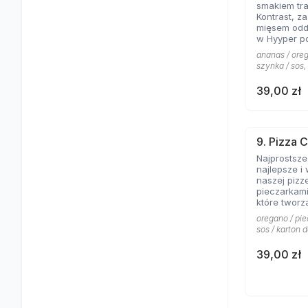
smakiem tra
Kontrast, za
mięsem odda
w Hyyper po
na miejscu!
ananas / oreg
szynka / sos,
39,00 zł
9. Pizza 
Najprostsze
najlepsze i
naszej pizze
pieczarkami
które tworz
oregano / pie
sos / karton 
39,00 zł