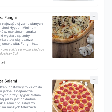
za Funghi
z najczęściej zamawianych
w sieci Hyyper! Minimum
ików, maksimum smaku –
rki wystarczą, żeby
ita stała się jeszcze
j smakowita. Funghi to
 klasyk, którego nie można
/ pieczarki / ser mozarella / sos
ć w menu prawdziwej
 do pizzy 2 zł
 pizzerii.
 zł
zza Salami
zeni dostawcy to klucz do
 jednej z najbardziej
rnych pizzy Hyyper. Salami
ej pizzy jest dokładnie
jakie sami chcielibyśmy
ć na naszych talerzach.
roztopionej mozarelli i