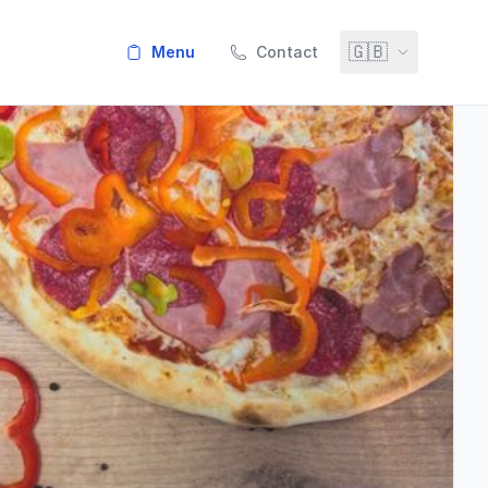
🇬🇧
menu
Contact