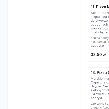
11. Pizza 
Sos na bazi
mięsa i ser 
do stworzen
podobnych 
włoska pizz
i cebulą, j
smaków kli
cebula / oreg
mozzarella / 
pizzy 2 zł
38,50 zł
13. Pizza 
Morskie insp
Capri znajd
Hyyper. Nie
zielonych o
i krewetek 
papryki.
czerwona cebu
oregano / pap