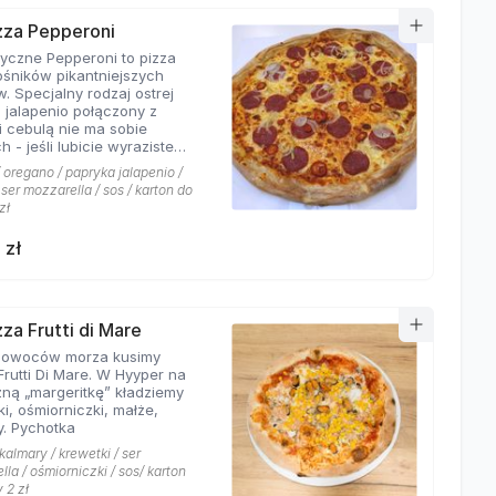
izza Pepperoni
yczne Pepperoni to pizza
łośników pikantniejszych
. Specjalny rodzaj ostrej
i jalapenio połączony z
i cebulą nie ma sobie
ie wyraziste
ki na roztopionej mozarelli.
 oregano / papryka jalapenio /
 ser mozzarella / sos / karton do
zł
 zł
zza Frutti di Mare
 owoców morza kusimy
Frutti Di Mare. W Hyyper na
zną „margeritkę” kładziemy
i, ośmiorniczki, małże,
y. Pychotka
kalmary / krewetki / ser
la / ośmiorniczki / sos/ karton
 2 zł