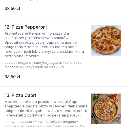
38,50 zł
12. Pizza Pepperoni
Aromatyczne Pepperoni to pizza dla
miłośników pikantniejszych smaków.
Specjalny rodzaj ostrej papryki jalapenio
połączony z salami i cebulą nie ma sobie
równych - jeśli lubicie wyraziste składniki na
roztopionej mozarelli.
cebula / oregano / papryka jalapenio / salami / ser
mozzarella / sos / karton do pizzy 2 zł
38,50 zł
13. Pizza Capri
Morskie inspiracje prosto z włoskiej Capri
znajdziecie zaś na pizzy w Hyyper. Niebanalne
połączenie zielonych oliwek, czerwonej cebuli
i krewetek z dodatkiem posiekanej papryki.
czerwona cebula / krewetki / oliwki / oregano /
papryka / ser mozzarella / sos / karton do pizzy 2 zł