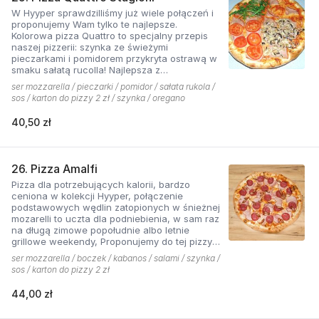
W Hyyper sprawdzilliśmy już wiele połączeń i
proponujemy Wam tylko te najlepsze.
Kolorowa pizza Quattro to specjalny przepis
naszej pizzerii: szynka ze świeżymi
pieczarkami i pomidorem przykryta ostrawą w
smaku sałatą rucolla! Najlepsza z
czosnkowym sosem według naszej receptury
ser mozzarella / pieczarki / pomidor / sałata rukola /
sos / karton do pizzy 2 zł / szynka / oregano
40,50 zł
26. Pizza Amalfi
Pizza dla potrzebujących kalorii, bardzo
ceniona w kolekcji Hyyper, połączenie
podstawowych wędlin zatopionych w śnieżnej
mozarelli to uczta dla podniebienia, w sam raz
na długą zimowe popołudnie albo letnie
grillowe weekendy, Proponujemy do tej pizzy
sos pomidorowy pikantny z dodatkiem cebuli.
ser mozzarella / boczek / kabanos / salami / szynka /
sos / karton do pizzy 2 zł
44,00 zł