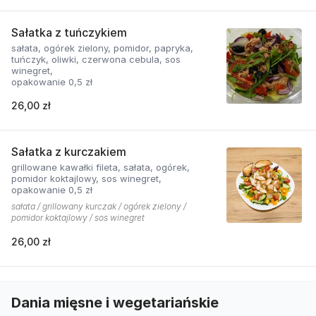
Sałatka z tuńczykiem
sałata, ogórek zielony, pomidor, papryka,
tuńczyk, oliwki, czerwona cebula, sos
winegret,
opakowanie 0,5 zł
26,00 zł
Sałatka z kurczakiem
grillowane kawałki fileta, sałata, ogórek,
pomidor koktajlowy, sos winegret,
opakowanie 0,5 zł
sałata / grillowany kurczak / ogórek zielony /
pomidor koktajlowy / sos winegret
26,00 zł
Dania mięsne i wegetariańskie