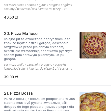
najbardziej. . Chodzą słuchy, że gyros Hyyper
ser mozzarella / cebula / gyros / oregano / ogórek
jest najlepszy w mieście
kiszony / pieczarki / sos / karton do pizzy 2 zł
40,50 zł
20. Pizza Mafioso
Kolejna pizza oznaczona papryczkami a to
znak że będzie ostro i gorąco, doskonała
rozgrzewka przed jesiennym chłodem,
twardziele wzmacniają dodatkowo pysznym
sosem pomidorowym pikantnym, uf jak
gorąco.
ser mozzarella / czosnek / oregano / papryka
jalapenio / salami / karton do pizzy 2 zł / sos ostry
39,00 zł
21. Pizza Bossa
Pizza z cebulą z boczkiem podpiekana w 350
stopnia musi być pyszna zwłaszcza jeśli
dołączy do tego pieczara, jeszcze pieprz dla
podkreślenia smaku i pizza Bossa gotowa.