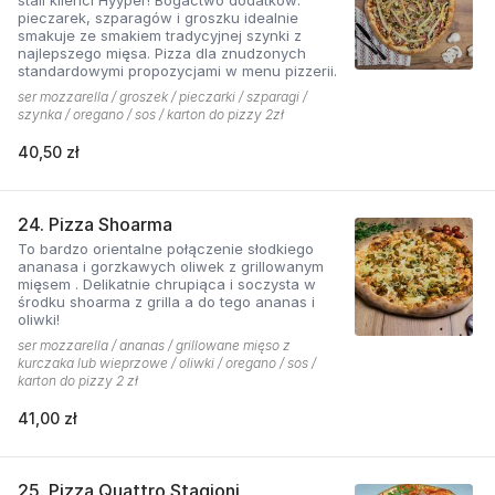
pieczarek, szparagów i groszku idealnie
smakuje ze smakiem tradycyjnej szynki z
najlepszego mięsa. Pizza dla znudzonych
standardowymi propozycjami w menu pizzerii.
ser mozzarella / groszek / pieczarki / szparagi /
szynka / oregano / sos / karton do pizzy 2zł
40,50 zł
24. Pizza Shoarma
To bardzo orientalne połączenie słodkiego
ananasa i gorzkawych oliwek z grillowanym
mięsem . Delikatnie chrupiąca i soczysta w
środku shoarma z grilla a do tego ananas i
oliwki!
ser mozzarella / ananas / grillowane mięso z
kurczaka lub wieprzowe / oliwki / oregano / sos /
karton do pizzy 2 zł
41,00 zł
25. Pizza Quattro Stagioni