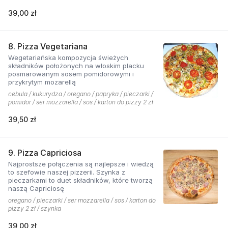
39,00 zł
8. Pizza Vegetariana
Wegetariańska kompozycja świeżych
składników położonych na włoskim placku
posmarowanym sosem pomidorowymi i
przykrytym mozarellą
cebula / kukurydza / oregano / papryka / pieczarki /
pomidor / ser mozzarella / sos / karton do pizzy 2 zł
39,50 zł
9. Pizza Capriciosa
Najprostsze połączenia są najlepsze i wiedzą
to szefowie naszej pizzerii. Szynka z
pieczarkami to duet składników, które tworzą
naszą Capriciosę
oregano / pieczarki / ser mozzarella / sos / karton do
pizzy 2 zł / szynka
39,00 zł