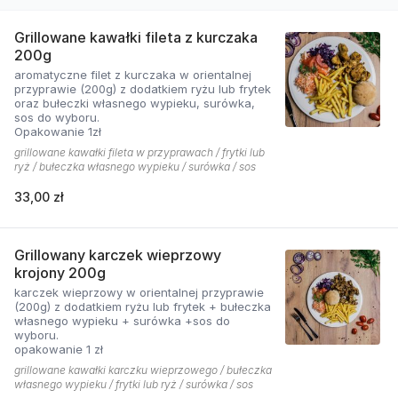
Grillowane kawałki fileta z kurczaka
200g
aromatyczne filet z kurczaka w orientalnej
przyprawie (200g) z dodatkiem ryżu lub frytek
oraz bułeczki własnego wypieku, surówka,
sos do wyboru.
Opakowanie 1zł
grillowane kawałki fileta w przyprawach / frytki lub
ryż / bułeczka własnego wypieku / surówka / sos
33,00 zł
Grillowany karczek wieprzowy
krojony 200g
karczek wieprzowy w orientalnej przyprawie
(200g) z dodatkiem ryżu lub frytek + bułeczka
własnego wypieku + surówka +sos do
wyboru.
opakowanie 1 zł
grillowane kawałki karczku wieprzowego / bułeczka
własnego wypieku / frytki lub ryż / surówka / sos