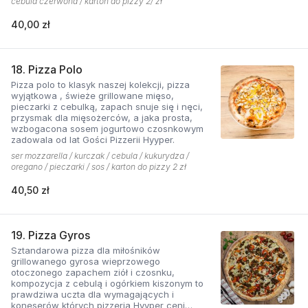
cebula czerwona / karton do pizzy 2/ zł
współgra z przypieczoną czerwoną cebulką,
a także oliwki czarne, które nadają pizzy
40,00 zł
wyjątkowo greckiego charakteru. Jest to pizza
dla miłośników wyjątkowych smaków, którzy
nie boją się poznawać nowych połączeń.
18. Pizza Polo
Pizza polo to klasyk naszej kolekcji, pizza
wyjątkowa , świeże grillowane mięso,
pieczarki z cebulką, zapach snuje się i nęci,
przysmak dla mięsożerców, a jaka prosta,
wzbogacona sosem jogurtowo czosnkowym
zadowala od lat Gości Pizzerii Hyyper.
ser mozzarella / kurczak / cebula / kukurydza /
oregano / pieczarki / sos / karton do pizzy 2 zł
40,50 zł
19. Pizza Gyros
Sztandarowa pizza dla miłośników
grillowanego gyrosa wieprzowego
otoczonego zapachem ziół i czosnku,
kompozycja z cebulą i ogórkiem kiszonym to
prawdziwa uczta dla wymagających i
koneserów których pizzeria Hyyper ceni