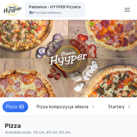
HYYPER Pizzeria - Pabianice - HYYPER Pizzeria
Pabianice - HYYPER Pizzeria
Provide address...
Pizza
Pizza kompozycja własna
Startery
43
3
9
Pizza
Available sizes: 30 cm, 40 cm, 50 cm.