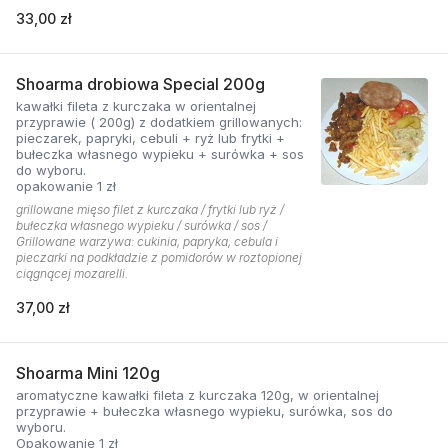
33,00 zł
Shoarma drobiowa Special 200g
kawałki fileta z kurczaka w orientalnej
przyprawie ( 200g) z dodatkiem grillowanych:
pieczarek, papryki, cebuli + ryż lub frytki +
bułeczka własnego wypieku + surówka + sos
do wyboru.
opakowanie 1 zł
grillowane mięso filet z kurczaka / frytki lub ryż /
bułeczka własnego wypieku / surówka / sos /
Grillowane warzywa: cukinia, papryka, cebula i
pieczarki na podkładzie z pomidorów w roztopionej
ciągnącej mozarelli.
37,00 zł
Shoarma Mini 120g
aromatyczne kawałki fileta z kurczaka 120g, w orientalnej
przyprawie + bułeczka własnego wypieku, surówka, sos do
wyboru.
Opakowanie 1 zł