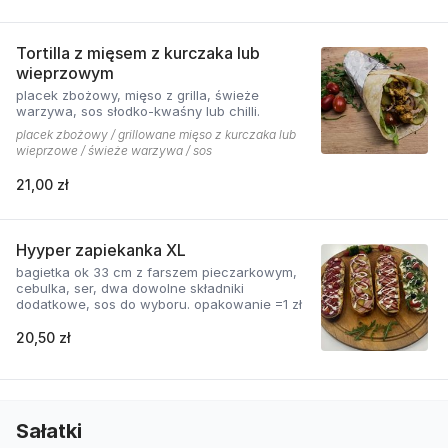
Tortilla z mięsem z kurczaka lub
wieprzowym
placek zbożowy, mięso z grilla, świeże
warzywa, sos słodko-kwaśny lub chilli.
placek zbożowy / grillowane mięso z kurczaka lub
wieprzowe / świeże warzywa / sos
21,00 zł
Hyyper zapiekanka XL
bagietka ok 33 cm z farszem pieczarkowym,
cebulka, ser, dwa dowolne składniki
dodatkowe, sos do wyboru. opakowanie =1 zł
20,50 zł
Sałatki