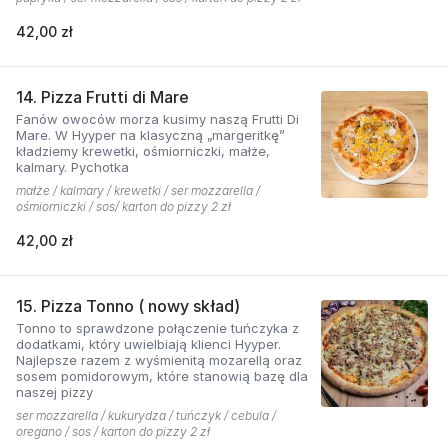
42,00 zł
14. Pizza Frutti di Mare
Fanów owoców morza kusimy naszą Frutti Di
Mare. W Hyyper na klasyczną „margeritkę”
kładziemy krewetki, ośmiorniczki, małże,
kalmary. Pychotka
małże / kalmary / krewetki / ser mozzarella /
ośmiorniczki / sos/ karton do pizzy 2 zł
42,00 zł
15. Pizza Tonno ( nowy skład)
Tonno to sprawdzone połączenie tuńczyka z
dodatkami, który uwielbiają klienci Hyyper.
Najlepsze razem z wyśmienitą mozarellą oraz
sosem pomidorowym, które stanowią bazę dla
naszej pizzy
ser mozzarella / kukurydza / tuńczyk / cebula /
oregano / sos / karton do pizzy 2 zł