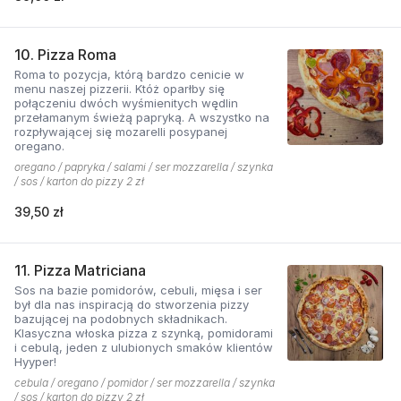
10. Pizza Roma
Roma to pozycja, którą bardzo cenicie w
menu naszej pizzerii. Któż oparłby się
połączeniu dwóch wyśmienitych wędlin
przełamanym świeżą papryką. A wszystko na
rozpływającej się mozarelli posypanej
oregano.
oregano / papryka / salami / ser mozzarella / szynka
/ sos / karton do pizzy 2 zł
39,50 zł
11. Pizza Matriciana
Sos na bazie pomidorów, cebuli, mięsa i ser
był dla nas inspiracją do stworzenia pizzy
bazującej na podobnych składnikach.
Klasyczna włoska pizza z szynką, pomidorami
i cebulą, jeden z ulubionych smaków klientów
Hyyper!
cebula / oregano / pomidor / ser mozzarella / szynka
/ sos / karton do pizzy 2 zł