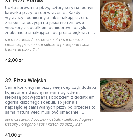
31. Pizza Serowa
Uczta serowa na pizzy, cztery sery na jednym
kawałku pizzy to robi wrażenie . Każdy
wyrazisty i odmienny a jak smakują razem,
Znakomita pozycja na jesienne i zimowe
wieczory z dodatkiem pomidorów i bazyli,
znakomicie smakująca i po prostu piękna, nie
sposób się oprzeć pokusie .
ser mozzarella / mozarella biała / ser duński z
niebieską pleśnią / ser sałatkowy / oregano / sos/
karton do pizzy 2 zł
42,00 zł
32. Pizza Wiejska
Same konkrety na pizzy wiejskiej, czyli dodatki
kojarzone z Babcią na wsi z ogrodem :
kiełbasą podwędzaną i boczkiem z dodatkiem
ogórka kiszonego i cebuli. To jedna z
najczęściej zamawianych pizzy bo przecież to
sama natura więc musi być smacznie i
naturalne . Najlepsza jest z sosem ostrym
ser mozzarella / boczek / cebula / kiełbasa / ogórek
pomidorowym!
kiszony / oregano / sos / karton do pizzy 2 zł
41,00 zł