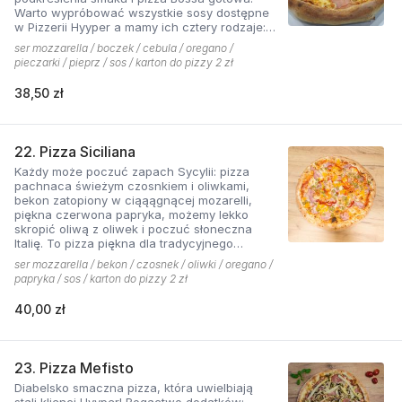
Warto wypróbować wszystkie sosy dostępne
w Pizzerii Hyyper a mamy ich cztery rodzaje:
pomidorowy łagodny, pomidorowy pikantny,
ser mozzarella / boczek / cebula / oregano /
jogurtowo-czosnkowy oraz sos słodko-
pieczarki / pieprz / sos / karton do pizzy 2 zł
kwaśny , każdy niepowtarzalny w smaku.
38,50 zł
22. Pizza Siciliana
Każdy może poczuć zapach Sycylii: pizza
pachnaca świeżym czosnkiem i oliwkami,
bekon zatopiony w ciąąągnącej mozarelli,
piękna czerwona papryka, możemy lekko
skropić oliwą z oliwek i poczuć słoneczna
Italię. To pizza piękna dla tradycyjnego
podniebienia
ser mozzarella / bekon / czosnek / oliwki / oregano /
papryka / sos / karton do pizzy 2 zł
40,00 zł
23. Pizza Mefisto
Diabelsko smaczna pizza, która uwielbiają
stali klienci Hyyper! Bogactwo dodatków: