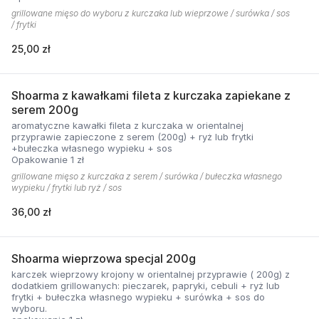
grillowane mięso do wyboru z kurczaka lub wieprzowe / surówka / sos
/ frytki
25,00 zł
Shoarma z kawałkami fileta z kurczaka zapiekane z
serem 200g
aromatyczne kawałki fileta z kurczaka w orientalnej
przyprawie zapieczone z serem (200g) + ryż lub frytki
+bułeczka własnego wypieku + sos
Opakowanie 1 zł
grillowane mięso z kurczaka z serem / surówka / bułeczka własnego
wypieku / frytki lub ryż / sos
36,00 zł
Shoarma wieprzowa specjal 200g
karczek wieprzowy krojony w orientalnej przyprawie ( 200g) z
dodatkiem grillowanych: pieczarek, papryki, cebuli + ryż lub
frytki + bułeczka własnego wypieku + surówka + sos do
wyboru.