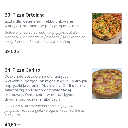
33. Pizza Ortolana
uczta dla wegetarian, lekko grilowane
warzywa zatopione w puszystej mozarelli.
Grillowane warzywa: cukinia, papryka, cebula i
pieczarki / ser mozarella / oregano / sos / karton do
pizzy 2 zł / ser duński z niebieską pleśnią
39,00 zł
34. Pizza Carlito
Doskonałe zestawienie dla lubiących
wyzwania, gorąco jak mięso z grilla i ostro jak
papryczki jalapenio, Pizza którą Carlito lubił z
pewnością bo trudno odmówić takiej
propozycji. Oznaczona w menu Hyyper
dwoma papryczkami jako ostra i
niebezpieczna.
ser mozzarella / czerwona cebula / papryka
jalapenio / mięso z grilla / oregano / sos / karton do
pizzy 2 zł
40,50 zł