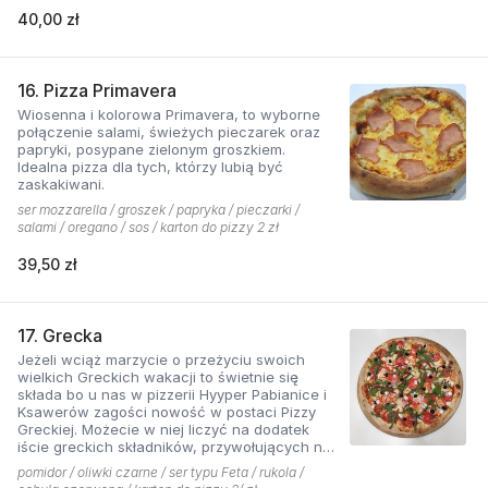
40,00 zł
16. Pizza Primavera
Wiosenna i kolorowa Primavera, to wyborne
połączenie salami, świeżych pieczarek oraz
papryki, posypane zielonym groszkiem.
Idealna pizza dla tych, którzy lubią być
zaskakiwani.
ser mozzarella / groszek / papryka / pieczarki /
salami / oregano / sos / karton do pizzy 2 zł
39,50 zł
17. Grecka
Jeżeli wciąż marzycie o przeżyciu swoich
wielkich Greckich wakacji to świetnie się
składa bo u nas w pizzerii Hyyper Pabianice i
Ksawerów zagości nowość w postaci Pizzy
Greckiej. Możecie w niej liczyć na dodatek
iście greckich składników, przywołujących na
myśl piaszczyste plaże i ciepły klimat - ser
pomidor / oliwki czarne / ser typu Feta / rukola /
typu feta, którego oryginalny smak doskonale