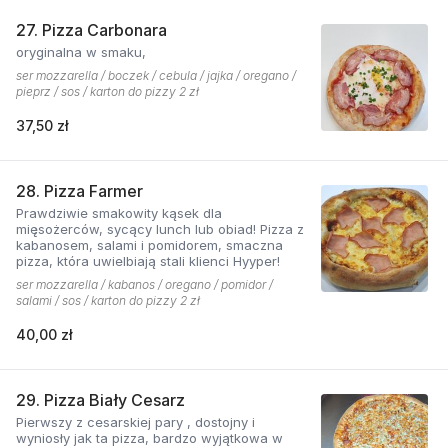
27. Pizza Carbonara
oryginalna w smaku,
ser mozzarella / boczek / cebula / jajka / oregano /
pieprz / sos / karton do pizzy 2 zł
37,50 zł
28. Pizza Farmer
Prawdziwie smakowity kąsek dla
mięsożerców, sycący lunch lub obiad! Pizza z
kabanosem, salami i pomidorem, smaczna
pizza, która uwielbiają stali klienci Hyyper!
ser mozzarella / kabanos / oregano / pomidor /
salami / sos / karton do pizzy 2 zł
40,00 zł
29. Pizza Biały Cesarz
Pierwszy z cesarskiej pary , dostojny i
wyniosły jak ta pizza, bardzo wyjątkowa w