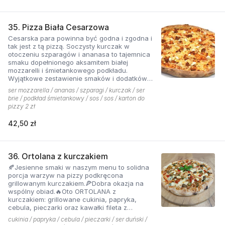
35. Pizza Biała Cesarzowa
Cesarska para powinna być godna i zgodna i
tak jest z tą pizzą. Soczysty kurczak w
otoczeniu szparagów i ananasa to tajemnica
smaku dopełnionego aksamitem białej
mozzarelli i śmietankowego podkładu.
Wyjątkowe zestawienie smaków i dodatków
które tworzą jedną z najchętniej zamawianych
ser mozzarella / ananas / szparagi / kurczak / ser
pizzy z menu pizzerii Hyyper
brie / podkład śmietankowy / sos / sos / karton do
pizzy 2 zł
42,50 zł
36. Ortolana z kurczakiem
🍂Jesienne smaki w naszym menu to solidna
porcja warzyw na pizzy podkręcona
grillowanym kurczakiem.🍕Dobra okazja na
wspólny obiad.🔥Oto ORTOLANA z
kurczakiem: grillowane cukinia, papryka,
cebula, pieczarki oraz kawałki fileta z
dodatkiem sera z niebieską pleśnią.
cukinia / papryka / cebula / pieczarki / ser duński /