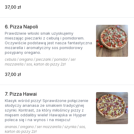
37,00 zł
6. Pizza Napoli
Prawdziwie włoski smak uzyskujemy
mieszając pieczarki z cebulą i pomidorem.
Oczywiście podstawą jest nasza fantastyczna
mozarella i aromatyczny sos pomidorowy
posypany oregano.
cebula / oregano / pieczarki / pomidor / ser
mozzarella / sos, karton do pizzy 2zł
37,00 zł
7. Pizza Hawai
Klasyk wśród pizzy! Sprawdzone połączenie
słodyczy ananasa ze smakiem tradycyjnej
szynki. Kontrast, za który miłośnicy pizzy z
mięsem oddaliby wiele! Hawajska w Hyyper
poleca się i na wynos i na miejscu!
ananas / oregano / ser mozzarella / szynka / sos,
karton do pizzy 2zł