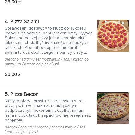
36,00 zł
4. Pizza Salami
Sprawdzeni dostawcy to klucz do sukcesu
jednej z najbardziej popularnych pizzy Hyyper.
Salami na naszej pizzy jest dokładnie takie,
jakie sami chcielibyśmy znaleźć na naszych
talerzach. Aromat roztopionej mozarelli i
salami to coś obok czego miłośnicy pizzy z
mięsem nie przejdą obojętnie!
oregano / salami / ser mozzarella / sos, / karton do
pizzy 2 zł / Karton do pizzy (2zł)
36,00 zł
5. Pizza Becon
Klasyka pizzy , prosta z duża ilością sera ,
przepyszna w smaku z aromatycznym
podpieczonym bekonem i cebulką, mniam
mniam obok takich zapachów nie przejdziesz
obojętnie
boczek / cebula / oregano / ser mozzarella / sos ,
karton do pizzy 2 zł