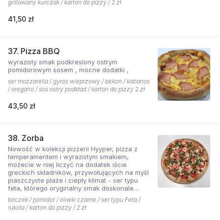
grillowany kurczak / karton do pizzy / 2 zł
41,50 zł
37. Pizza BBQ
wyrazisty smak podkreslony ostrym
pomidorowym sosem , mocne dodatki ,
ser mozzarella / gyros wieprzowy / bekon / kabanos
/ oregano / sos ostry podkład / karton do pizzy 2 zł
43,50 zł
38. Zorba
Nowość w kolekcji pizzerii Hyyper, pizza z
temperamentem i wyrazistym smakiem,
możecie w niej liczyć na dodatek iście
greckich składników, przywołujących na myśl
piaszczyste plaże i ciepły klimat - ser typu
feta, którego oryginalny smak doskonale
współgra z przypieczoną czerwoną cebulką,
boczek / pomidor / oliwki czarne / ser typu Feta /
a także oliwki czarne, które nadają pizzy
rukola / karton do pizzy / 2 zł
wyjątkowo greckiego charakteru, wszystko to
podkręcone zapachem i smakiem