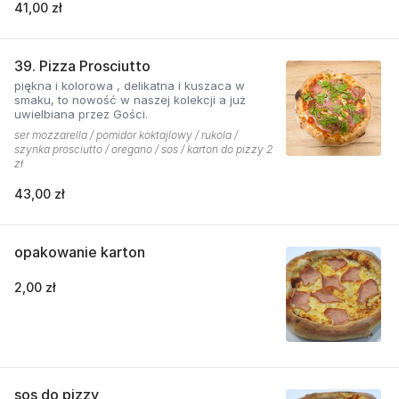
41,00 zł
grillowanego boczku. Jest to pizza dla
miłośników wyjątkowych smaków, którzy nie
boją się poznawać nowych połączeń.
39. Pizza Prosciutto
piękna i kolorowa , delikatna i kuszaca w
smaku, to nowość w naszej kolekcji a już
uwielbiana przez Gości.
ser mozzarella / pomidor koktajlowy / rukola /
szynka prosciutto / oregano / sos / karton do pizzy 2
zł
43,00 zł
opakowanie karton
2,00 zł
sos do pizzy