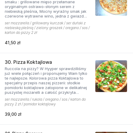
smaku : grillowane mięso przełamane
oryginalnym ostrawo-słonym serem z
niebieską pleśnia, Mocny wyraźny smak jak
czerwone wytrawne wino, jedna z gwiazd
kolekcji pizzerii Hyyper.
ser mozzarella / grillowany kurczak / ser duński z
niebieską pleśnią / zielony groszek / oregano / sos /
karton do pizzy 2 zł
41,50 zł
30. Pizza Koktajlowa
Ruccola na pizzy? W Hyyper sprawdzilliśmy
już wiele połączeń i proponujemy Wam tylko
te najlepsze. Kolorowa pizza Koktajlowa to
specjalny przepis naszej pizzerii: słodkie
pomidorki koktajlowe zatopione w delikatnej
puszystej mozarelli a całość przykryta
ostrawą w smaku sałatą! To bardzo włoska w
ser mozzarella / rukola / oregano / sos / karton do
smaku i wyglądzie pizza.
pizzy 2 zł / pomidor koktajlowy
39,00 zł