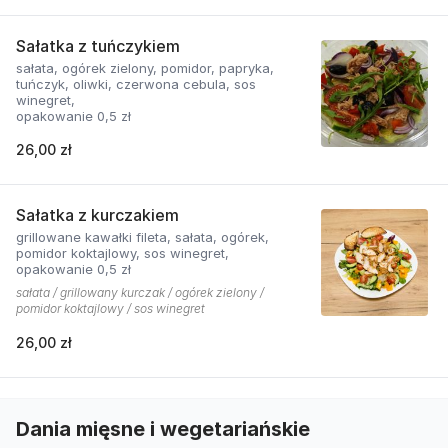
Sałatka z tuńczykiem
sałata, ogórek zielony, pomidor, papryka,
tuńczyk, oliwki, czerwona cebula, sos
winegret,
opakowanie 0,5 zł
26,00 zł
Sałatka z kurczakiem
grillowane kawałki fileta, sałata, ogórek,
pomidor koktajlowy, sos winegret,
opakowanie 0,5 zł
sałata / grillowany kurczak / ogórek zielony /
pomidor koktajlowy / sos winegret
26,00 zł
Dania mięsne i wegetariańskie