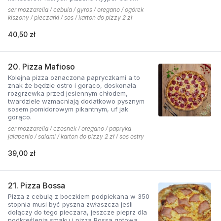
najbardziej. . Chodzą słuchy, że gyros Hyyper
ser mozzarella / cebula / gyros / oregano / ogórek
jest najlepszy w mieście
kiszony / pieczarki / sos / karton do pizzy 2 zł
40,50 zł
20. Pizza Mafioso
Kolejna pizza oznaczona papryczkami a to
znak że będzie ostro i gorąco, doskonała
rozgrzewka przed jesiennym chłodem,
twardziele wzmacniają dodatkowo pysznym
sosem pomidorowym pikantnym, uf jak
gorąco.
ser mozzarella / czosnek / oregano / papryka
jalapenio / salami / karton do pizzy 2 zł / sos ostry
39,00 zł
21. Pizza Bossa
Pizza z cebulą z boczkiem podpiekana w 350
stopnia musi być pyszna zwłaszcza jeśli
dołączy do tego pieczara, jeszcze pieprz dla
podkreślenia smaku i pizza Bossa gotowa.