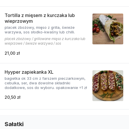
Tortilla z mięsem z kurczaka lub
wieprzowym
placek zbożowy, mięso z grilla, świeże
warzywa, sos słodko-kwaśny lub chilli.
placek zbożowy / grillowane mięso z kurczaka lub
wieprzowe / świeże warzywa / sos
21,00 zł
Hyyper zapiekanka XL
bagietka ok 33 cm z farszem pieczarkowym,
cebulka, ser, dwa dowolne składniki
dodatkowe, sos do wyboru. opakowanie =1 zł
20,50 zł
Sałatki