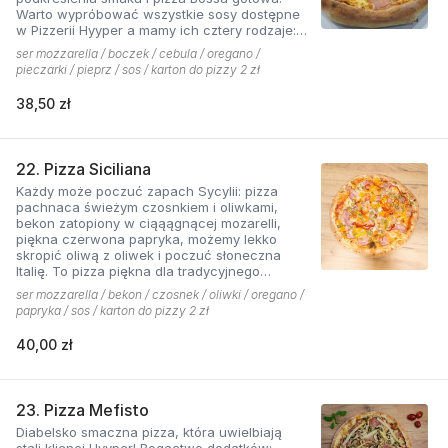
Warto wypróbować wszystkie sosy dostępne
w Pizzerii Hyyper a mamy ich cztery rodzaje:
pomidorowy łagodny, pomidorowy pikantny,
ser mozzarella / boczek / cebula / oregano /
jogurtowo-czosnkowy oraz sos słodko-
pieczarki / pieprz / sos / karton do pizzy 2 zł
kwaśny , każdy niepowtarzalny w smaku.
38,50 zł
22. Pizza Siciliana
Każdy może poczuć zapach Sycylii: pizza
pachnaca świeżym czosnkiem i oliwkami,
bekon zatopiony w ciąąągnącej mozarelli,
piękna czerwona papryka, możemy lekko
skropić oliwą z oliwek i poczuć słoneczna
Italię. To pizza piękna dla tradycyjnego
podniebienia
ser mozzarella / bekon / czosnek / oliwki / oregano /
papryka / sos / karton do pizzy 2 zł
40,00 zł
23. Pizza Mefisto
Diabelsko smaczna pizza, która uwielbiają
stali klienci Hyyper! Bogactwo dodatków: