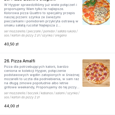
W Hyyper sprawdzilliśmy już wiele połączeń i
proponujemy Wam tylko te najlepsze.
Kolorowa pizza Quattro to specjalny przepis
naszej pizzerii: szynka ze świeżymi
pieczarkami i pomidorem przykryta ostrawą w
smaku sałatą rucolla! Najlepsza z
czosnkowym sosem według naszej receptury
ser mozzarella / pieczarki / pomidor / sałata rukola /
sos / karton do pizzy 2 zł / szynka / oregano
40,50 zł
26. Pizza Amalfi
Pizza dla potrzebujących kalorii, bardzo
ceniona w kolekcji Hyyper, połączenie
podstawowych wędlin zatopionych w śnieżnej
mozarelli to uczta dla podniebienia, w sam raz
na długą zimowe popołudnie albo letnie
grillowe weekendy, Proponujemy do tej pizzy
sos pomidorowy pikantny z dodatkiem cebuli.
ser mozzarella / boczek / kabanos / salami / szynka /
sos / karton do pizzy 2 zł
44,00 zł