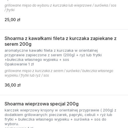
grillowane mięso do wyboru z kurczaka lub wieprzowe / surówka / sos
/ frytki
25,00 zł
Shoarma z kawałkami fileta z kurczaka zapiekane z
serem 200g
aromatyczne kawałki fileta z kurczaka w orientalnej
przyprawie zapieczone z serem (200g) + ryż lub frytki
+bułeczka własnego wypieku + sos
Opakowanie 1 zł
grillowane mięso z kurczaka z serem / surówka / bułeczka własnego
wypieku / frytki lub ryż / sos
36,00 zł
Shoarma wieprzowa specjal 200g
karczek wieprzowy krojony w orientalnej przyprawie ( 200g) z
dodatkiem grillowanych: pieczarek, papryki, cebuli + ryż lub
frytki + bułeczka własnego wypieku + surówka + sos do
wyboru.