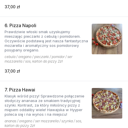
37,00 zł
6. Pizza Napoli
Prawdziwie włoski smak uzyskujemy
mieszając pieczarki z cebulą i pomidorem.
Oczywiście podstawą jest nasza fantastyczna
mozarella i aromatyczny sos pomidorowy
posypany oregano.
cebula / oregano / pieczarki / pomidor / ser
mozzarella / sos, karton do pizzy 2zł
37,00 zł
7. Pizza Hawai
Klasyk wśród pizzy! Sprawdzone połączenie
słodyczy ananasa ze smakiem tradycyjnej
szynki. Kontrast, za który miłośnicy pizzy z
mięsem oddaliby wiele! Hawajska w Hyyper
poleca się i na wynos i na miejscu!
ananas / oregano / ser mozzarella / szynka / sos,
karton do pizzy 2zł