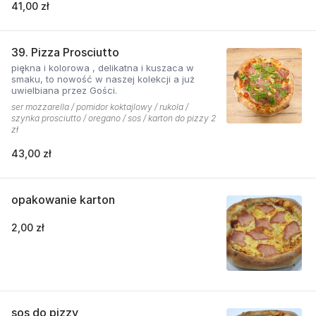
41,00 zł
grillowanego boczku. Jest to pizza dla
miłośników wyjątkowych smaków, którzy nie
boją się poznawać nowych połączeń.
39. Pizza Prosciutto
piękna i kolorowa , delikatna i kuszaca w
smaku, to nowość w naszej kolekcji a już
uwielbiana przez Gości.
ser mozzarella / pomidor koktajlowy / rukola /
szynka prosciutto / oregano / sos / karton do pizzy 2
zł
43,00 zł
opakowanie karton
2,00 zł
sos do pizzy