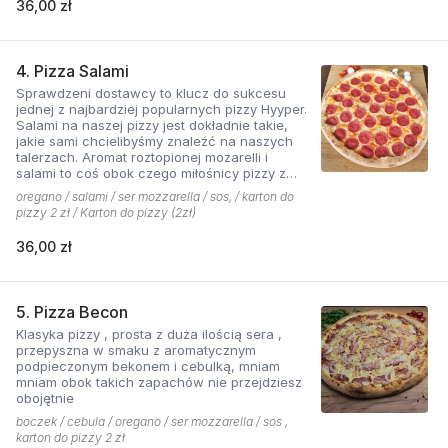
36,00 zł
4. Pizza Salami
Sprawdzeni dostawcy to klucz do sukcesu
jednej z najbardziej popularnych pizzy Hyyper.
Salami na naszej pizzy jest dokładnie takie,
jakie sami chcielibyśmy znaleźć na naszych
talerzach. Aromat roztopionej mozarelli i
salami to coś obok czego miłośnicy pizzy z
mięsem nie przejdą obojętnie!
oregano / salami / ser mozzarella / sos, / karton do
pizzy 2 zł / Karton do pizzy (2zł)
36,00 zł
5. Pizza Becon
Klasyka pizzy , prosta z duża ilością sera ,
przepyszna w smaku z aromatycznym
podpieczonym bekonem i cebulką, mniam
mniam obok takich zapachów nie przejdziesz
obojętnie
boczek / cebula / oregano / ser mozzarella / sos ,
karton do pizzy 2 zł