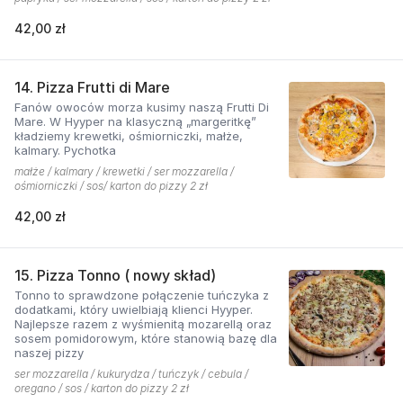
42,00 zł
14. Pizza Frutti di Mare
Fanów owoców morza kusimy naszą Frutti Di
Mare. W Hyyper na klasyczną „margeritkę”
kładziemy krewetki, ośmiorniczki, małże,
kalmary. Pychotka
małże / kalmary / krewetki / ser mozzarella /
ośmiorniczki / sos/ karton do pizzy 2 zł
42,00 zł
15. Pizza Tonno ( nowy skład)
Tonno to sprawdzone połączenie tuńczyka z
dodatkami, który uwielbiają klienci Hyyper.
Najlepsze razem z wyśmienitą mozarellą oraz
sosem pomidorowym, które stanowią bazę dla
naszej pizzy
ser mozzarella / kukurydza / tuńczyk / cebula /
oregano / sos / karton do pizzy 2 zł