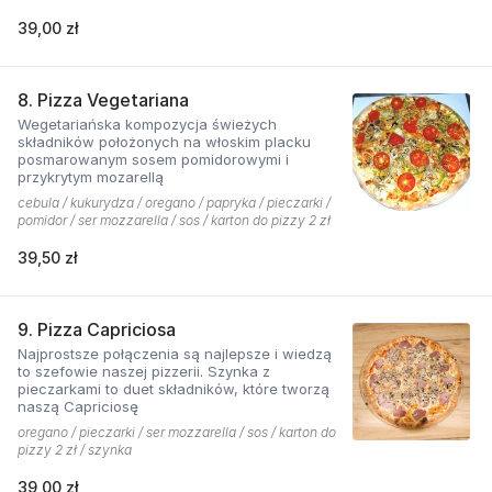
39,00 zł
8. Pizza Vegetariana
Wegetariańska kompozycja świeżych
składników położonych na włoskim placku
posmarowanym sosem pomidorowymi i
przykrytym mozarellą
cebula / kukurydza / oregano / papryka / pieczarki /
pomidor / ser mozzarella / sos / karton do pizzy 2 zł
39,50 zł
9. Pizza Capriciosa
Najprostsze połączenia są najlepsze i wiedzą
to szefowie naszej pizzerii. Szynka z
pieczarkami to duet składników, które tworzą
naszą Capriciosę
oregano / pieczarki / ser mozzarella / sos / karton do
pizzy 2 zł / szynka
39,00 zł