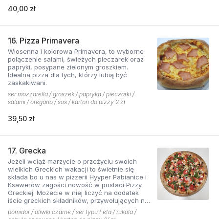
40,00 zł
16. Pizza Primavera
Wiosenna i kolorowa Primavera, to wyborne
połączenie salami, świeżych pieczarek oraz
papryki, posypane zielonym groszkiem.
Idealna pizza dla tych, którzy lubią być
zaskakiwani.
ser mozzarella / groszek / papryka / pieczarki /
salami / oregano / sos / karton do pizzy 2 zł
39,50 zł
17. Grecka
Jeżeli wciąż marzycie o przeżyciu swoich
wielkich Greckich wakacji to świetnie się
składa bo u nas w pizzerii Hyyper Pabianice i
Ksawerów zagości nowość w postaci Pizzy
Greckiej. Możecie w niej liczyć na dodatek
iście greckich składników, przywołujących na
myśl piaszczyste plaże i ciepły klimat - ser
pomidor / oliwki czarne / ser typu Feta / rukola /
typu feta, którego oryginalny smak doskonale