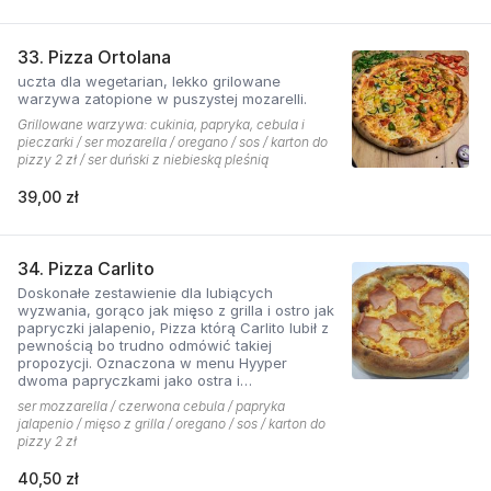
33. Pizza Ortolana
uczta dla wegetarian, lekko grilowane
warzywa zatopione w puszystej mozarelli.
Grillowane warzywa: cukinia, papryka, cebula i
pieczarki / ser mozarella / oregano / sos / karton do
pizzy 2 zł / ser duński z niebieską pleśnią
39,00 zł
34. Pizza Carlito
Doskonałe zestawienie dla lubiących
wyzwania, gorąco jak mięso z grilla i ostro jak
papryczki jalapenio, Pizza którą Carlito lubił z
pewnością bo trudno odmówić takiej
propozycji. Oznaczona w menu Hyyper
dwoma papryczkami jako ostra i
niebezpieczna.
ser mozzarella / czerwona cebula / papryka
jalapenio / mięso z grilla / oregano / sos / karton do
pizzy 2 zł
40,50 zł