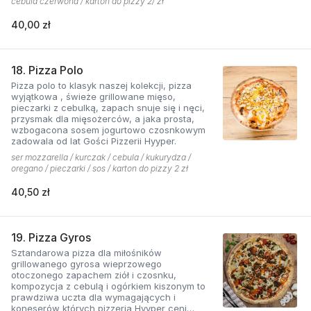
cebula czerwona / karton do pizzy 2/ zł
współgra z przypieczoną czerwoną cebulką,
a także oliwki czarne, które nadają pizzy
40,00 zł
wyjątkowo greckiego charakteru. Jest to pizza
dla miłośników wyjątkowych smaków, którzy
nie boją się poznawać nowych połączeń.
18. Pizza Polo
Pizza polo to klasyk naszej kolekcji, pizza
wyjątkowa , świeże grillowane mięso,
pieczarki z cebulką, zapach snuje się i nęci,
przysmak dla mięsożerców, a jaka prosta,
wzbogacona sosem jogurtowo czosnkowym
zadowala od lat Gości Pizzerii Hyyper.
ser mozzarella / kurczak / cebula / kukurydza /
oregano / pieczarki / sos / karton do pizzy 2 zł
40,50 zł
19. Pizza Gyros
Sztandarowa pizza dla miłośników
grillowanego gyrosa wieprzowego
otoczonego zapachem ziół i czosnku,
kompozycja z cebulą i ogórkiem kiszonym to
prawdziwa uczta dla wymagających i
koneserów których pizzeria Hyyper ceni