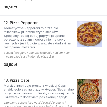
38,50 zł
12. Pizza Pepperoni
Aromatyczne Pepperoni to pizza dla
miłośników pikantniejszych smaków.
Specjalny rodzaj ostrej papryki jalapenio
połączony z salami i cebulą nie ma sobie
równych - jeśli lubicie wyraziste składniki na
roztopionej mozarelli.
cebula / oregano / papryka jalapenio / salami / ser
mozzarella / sos / karton do pizzy 2 zł
38,50 zł
13. Pizza Capri
Morskie inspiracje prosto z włoskiej Capri
znajdziecie zaś na pizzy w Hyyper. Niebanalne
połączenie zielonych oliwek, czerwonej cebuli
i krewetek z dodatkiem posiekanej papryki.
czerwona cebula / krewetki / oliwki / oregano /
papryka / ser mozzarella / sos / karton do pizzy 2 zł