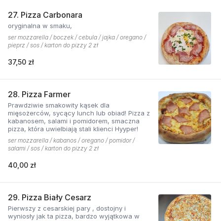
27. Pizza Carbonara
oryginalna w smaku,
ser mozzarella / boczek / cebula / jajka / oregano /
pieprz / sos / karton do pizzy 2 zł
37,50 zł
28. Pizza Farmer
Prawdziwie smakowity kąsek dla
mięsożerców, sycący lunch lub obiad! Pizza z
kabanosem, salami i pomidorem, smaczna
pizza, która uwielbiają stali klienci Hyyper!
ser mozzarella / kabanos / oregano / pomidor /
salami / sos / karton do pizzy 2 zł
40,00 zł
29. Pizza Biały Cesarz
Pierwszy z cesarskiej pary , dostojny i
wyniosły jak ta pizza, bardzo wyjątkowa w