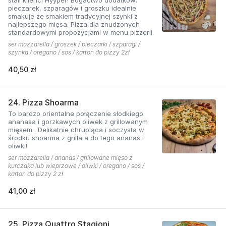
pieczarek, szparagów i groszku idealnie
smakuje ze smakiem tradycyjnej szynki z
najlepszego mięsa. Pizza dla znudzonych
standardowymi propozycjami w menu pizzerii.
ser mozzarella / groszek / pieczarki / szparagi /
szynka / oregano / sos / karton do pizzy 2zł
40,50 zł
24. Pizza Shoarma
To bardzo orientalne połączenie słodkiego
ananasa i gorzkawych oliwek z grillowanym
mięsem . Delikatnie chrupiąca i soczysta w
środku shoarma z grilla a do tego ananas i
oliwki!
ser mozzarella / ananas / grillowane mięso z
kurczaka lub wieprzowe / oliwki / oregano / sos /
karton do pizzy 2 zł
41,00 zł
25. Pizza Quattro Stagioni