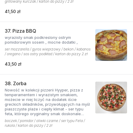
grillowany kurczak / karton do pizzy / 2 zł
41,50 zł
37. Pizza BBQ
wyrazisty smak podkreslony ostrym
pomidorowym sosem , mocne dodatki ,
ser mozzarella / gyros wieprzowy / bekon / kabanos
/ oregano / sos ostry podkład / karton do pizzy 2 zł
43,50 zł
38. Zorba
Nowość w kolekcji pizzerii Hyyper, pizza z
temperamentem i wyrazistym smakiem,
możecie w niej liczyć na dodatek iście
greckich składników, przywołujących na myśl
piaszczyste plaże i ciepły klimat - ser typu
feta, którego oryginalny smak doskonale
współgra z przypieczoną czerwoną cebulką,
boczek / pomidor / oliwki czarne / ser typu Feta /
a także oliwki czarne, które nadają pizzy
rukola / karton do pizzy / 2 zł
wyjątkowo greckiego charakteru, wszystko to
podkręcone zapachem i smakiem