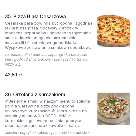
35. Pizza Biała Cesarzowa
Cesarska para powinna być godna i zgodna i
tak jest z tą pizzą. Soczysty kurczak w
otoczeniu szparagów i ananasa to tajemnica
smaku dopełnionego aksamitem białej
mozzarelli i śmietankowego podkładu.
Wyjątkowe zestawienie smaków i dodatków
które tworzą jedną z najchętniej zamawianych
ser mozzarella / ananas / szparagi / kurczak / ser
pizzy z menu pizzerii Hyyper
brie / podkład śmietankowy / sos / sos / karton do
pizzy 2 zł
42,50 zł
36. Ortolana z kurczakiem
🍂Jesienne smaki w naszym menu to solidna
porcja warzyw na pizzy podkręcona
grillowanym kurczakiem.🍕Dobra okazja na
wspólny obiad.🔥Oto ORTOLANA z
kurczakiem: grillowane cukinia, papryka,
cebula, pieczarki oraz kawałki fileta z
dodatkiem sera z niebieską pleśnią.
cukinia / papryka / cebula / pieczarki / ser duński /