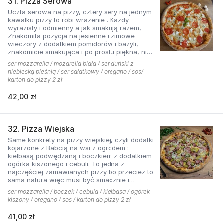
31. Pizza Serowa
Uczta serowa na pizzy, cztery sery na jednym
kawałku pizzy to robi wrażenie . Każdy
wyrazisty i odmienny a jak smakują razem,
Znakomita pozycja na jesienne i zimowe
wieczory z dodatkiem pomidorów i bazyli,
znakomicie smakująca i po prostu piękna, nie
sposób się oprzeć pokusie .
ser mozzarella / mozarella biała / ser duński z
niebieską pleśnią / ser sałatkowy / oregano / sos/
karton do pizzy 2 zł
42,00 zł
32. Pizza Wiejska
Same konkrety na pizzy wiejskiej, czyli dodatki
kojarzone z Babcią na wsi z ogrodem :
kiełbasą podwędzaną i boczkiem z dodatkiem
ogórka kiszonego i cebuli. To jedna z
najczęściej zamawianych pizzy bo przecież to
sama natura więc musi być smacznie i
naturalne . Najlepsza jest z sosem ostrym
ser mozzarella / boczek / cebula / kiełbasa / ogórek
pomidorowym!
kiszony / oregano / sos / karton do pizzy 2 zł
41,00 zł