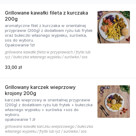
Grillowane kawałki fileta z kurczaka
200g
aromatyczne filet z kurczaka w orientalnej
przyprawie (200g) z dodatkiem ryżu lub frytek
oraz bułeczki własnego wypieku, surówka,
sos do wyboru.
Opakowanie 1zł
grillowane kawałki fileta w przyprawach / frytki lub
ryż / bułeczka własnego wypieku / surówka / sos
33,00 zł
Grillowany karczek wieprzowy
krojony 200g
karczek wieprzowy w orientalnej przyprawie
(200g) z dodatkiem ryżu lub frytek + bułeczka
własnego wypieku + surówka +sos do
wyboru.
opakowanie 1 zł
grillowane kawałki karczku wieprzowego / bułeczka
własnego wypieku / frytki lub ryż / surówka / sos