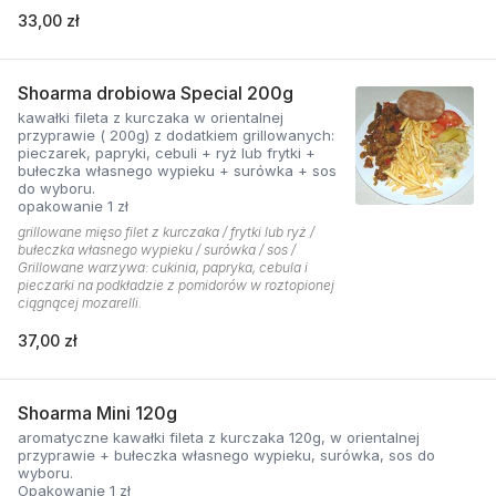
33,00 zł
Shoarma drobiowa Special 200g
kawałki fileta z kurczaka w orientalnej
przyprawie ( 200g) z dodatkiem grillowanych:
pieczarek, papryki, cebuli + ryż lub frytki +
bułeczka własnego wypieku + surówka + sos
do wyboru.
opakowanie 1 zł
grillowane mięso filet z kurczaka / frytki lub ryż /
bułeczka własnego wypieku / surówka / sos /
Grillowane warzywa: cukinia, papryka, cebula i
pieczarki na podkładzie z pomidorów w roztopionej
ciągnącej mozarelli.
37,00 zł
Shoarma Mini 120g
aromatyczne kawałki fileta z kurczaka 120g, w orientalnej
przyprawie + bułeczka własnego wypieku, surówka, sos do
wyboru.
Opakowanie 1 zł