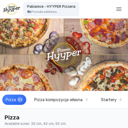
HYYPER Pizzeria - Pabianice - HYYPER Pizzeria
Pabianice - HYYPER Pizzeria
Provide address...
Pizza
Pizza kompozycja własna
Startery
43
3
9
Pizza
Available sizes: 30 cm, 40 cm, 50 cm.