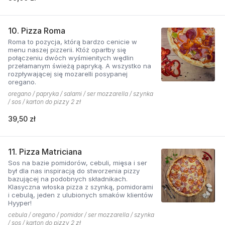
10. Pizza Roma
Roma to pozycja, którą bardzo cenicie w
menu naszej pizzerii. Któż oparłby się
połączeniu dwóch wyśmienitych wędlin
przełamanym świeżą papryką. A wszystko na
rozpływającej się mozarelli posypanej
oregano.
oregano / papryka / salami / ser mozzarella / szynka
/ sos / karton do pizzy 2 zł
39,50 zł
11. Pizza Matriciana
Sos na bazie pomidorów, cebuli, mięsa i ser
był dla nas inspiracją do stworzenia pizzy
bazującej na podobnych składnikach.
Klasyczna włoska pizza z szynką, pomidorami
i cebulą, jeden z ulubionych smaków klientów
Hyyper!
cebula / oregano / pomidor / ser mozzarella / szynka
/ sos / karton do pizzy 2 zł