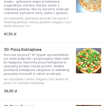
smaku : grillowane mięso przełamane
oryginalnym ostrawo-słonym serem z
niebieską pleśnia, Mocny wyraźny smak jak
czerwone wytrawne wino, jedna z gwiazd
kolekcji pizzerii Hyyper.
ser mozzarella / grillowany kurczak / ser duński z
niebieską pleśnią / zielony groszek / oregano / sos /
karton do pizzy 2 zł
41,50 zł
30. Pizza Koktajlowa
Ruccola na pizzy? W Hyyper sprawdzilliśmy
już wiele połączeń i proponujemy Wam tylko
te najlepsze. Kolorowa pizza Koktajlowa to
specjalny przepis naszej pizzerii: słodkie
pomidorki koktajlowe zatopione w delikatnej
puszystej mozarelli a całość przykryta
ostrawą w smaku sałatą! To bardzo włoska w
ser mozzarella / rukola / oregano / sos / karton do
smaku i wyglądzie pizza.
pizzy 2 zł / pomidor koktajlowy
39,00 zł